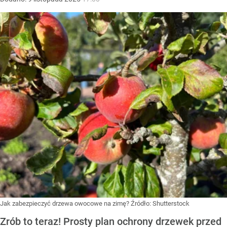
Jak zabezpieczyć drzewa owocowe na zimę?
Źródło:
Shutterstock
Zrób to teraz! Prosty plan ochrony drzewek przed