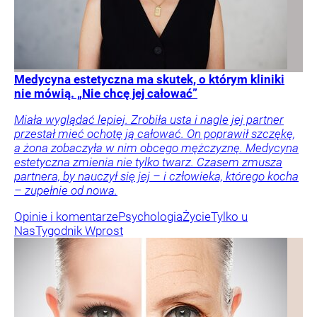
Medycyna estetyczna ma skutek, o którym kliniki
nie mówią. „Nie chcę jej całować”
Miała wyglądać lepiej. Zrobiła usta i nagle jej partner
przestał mieć ochotę ją całować. On poprawił szczękę,
a żona zobaczyła w nim obcego mężczyznę. Medycyna
estetyczna zmienia nie tylko twarz. Czasem zmusza
partnera, by nauczył się jej – i człowieka, którego kocha
– zupełnie od nowa.
Opinie i komentarze
Psychologia
Życie
Tylko u
Nas
Tygodnik Wprost