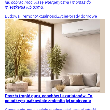
jak dobrać moc, klasę energetyczną i montaż do
mieszkania lub domu.
Budowa i remont
Aktualności
Życie
Porady domowe
Poszła tropić guru, coachów i szarlatanów. To,
co odkryła, całkowicie zmieniło jej spojrzenie
Coachowie, nauczyciele duchowości, organizatorki