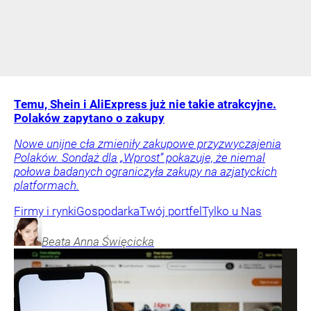
Temu, Shein i AliExpress już nie takie atrakcyjne.
Polaków zapytano o zakupy
Nowe unijne cła zmieniły zakupowe przyzwyczajenia
Polaków. Sondaż dla „Wprost” pokazuje, że niemal
połowa badanych ograniczyła zakupy na azjatyckich
platformach.
Firmy i rynki
Gospodarka
Twój portfel
Tylko u Nas
Beata Anna
Święcicka