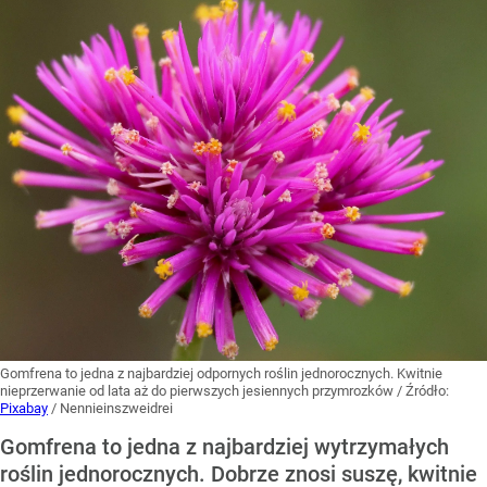
Gomfrena to jedna z najbardziej odpornych roślin jednorocznych. Kwitnie
nieprzerwanie od lata aż do pierwszych jesiennych przymrozków
/ Źródło:
Pixabay
/
Nennieinszweidrei
Gomfrena to jedna z najbardziej wytrzymałych
roślin jednorocznych. Dobrze znosi suszę, kwitnie