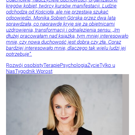
kręgów kobiet, twórcy kursów manifestacji. Ludzie
odchodzą od Kościoła, ale nie przestają szukać
odpowiedzi. Monika Sobień-Górska przez dwa lata
sprawdzała, co naprawdę kryje się za obietnicami
uzdrowienia, transformacji i odnalezienia sensu. „Im
dłużej pracowałam nad książką, tym mniej interesowało
mnie, czy nowa duchowość jest dobra czy zła. Coraz
bardziej interesowało mnie, dlaczego tak wielu ludzi jej
potrzebuje”.
Rozwój osobisty
Terapie
Psychologia
Życie
Tylko u
Nas
Tygodnik Wprost