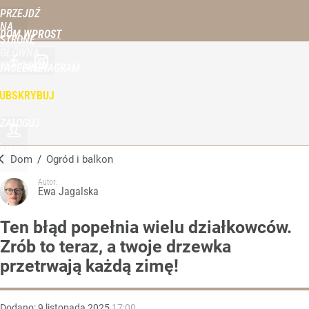
PRZEJDŹ
NA
DOM WPROST
STRONĘ
GŁÓWNĄ
WPROST.PL
FACEBOOK
INSTAGRAM
UBSKRYBUJ
ZALOGUJ
MENU
Dom
/
Ogród i balkon
Autor:
Ewa Jagalska
Ten błąd popełnia wielu działkowców.
Zrób to teraz, a twoje drzewka
przetrwają każdą zimę!
Dodano:
9
listopada
2025
17:00