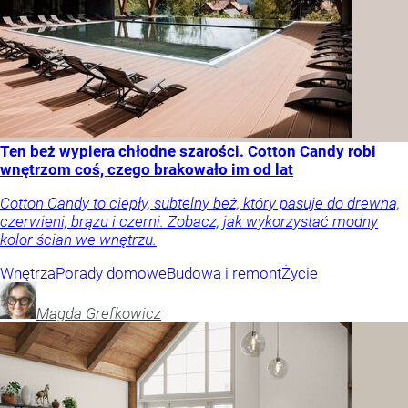
Ten beż wypiera chłodne szarości. Cotton Candy robi
wnętrzom coś, czego brakowało im od lat
Cotton Candy to ciepły, subtelny beż, który pasuje do drewna,
czerwieni, brązu i czerni. Zobacz, jak wykorzystać modny
kolor ścian we wnętrzu.
Wnętrza
Porady domowe
Budowa i remont
Życie
Magda
Grefkowicz