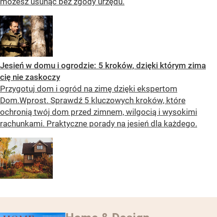
możesz usunąć bez zgody urzędu.
Jesień w domu i ogrodzie: 5 kroków, dzięki którym zima
cię nie zaskoczy
Przygotuj dom i ogród na zimę dzięki ekspertom
Dom.Wprost. Sprawdź 5 kluczowych kroków, które
ochronią twój dom przed zimnem, wilgocią i wysokimi
rachunkami. Praktyczne porady na jesień dla każdego.