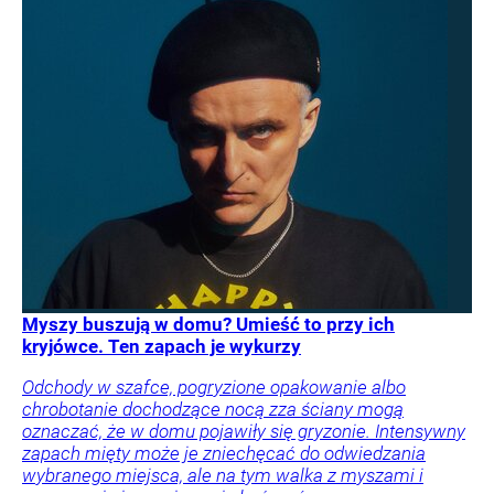
Myszy buszują w domu? Umieść to przy ich
kryjówce. Ten zapach je wykurzy
Odchody w szafce, pogryzione opakowanie albo
chrobotanie dochodzące nocą zza ściany mogą
oznaczać, że w domu pojawiły się gryzonie. Intensywny
zapach mięty może je zniechęcać do odwiedzania
wybranego miejsca, ale na tym walka z myszami i