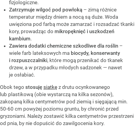
fizjologiczne.
Zatrzymuje wilgoć pod powłoką
– zimą różnice
temperatur między dniem a nocą są duże. Woda
uwięziona pod farbą może zamarzać i rozsadzać tkanki
kory, prowadząc do
mikropęknięć i uszkodzeń
kambium
.
Zawiera dodatki chemiczne szkodliwe dla roślin
–
wiele farb lateksowych ma
biocydy, konserwanty
i rozpuszczalniki
, które mogą przenikać do tkanek
drzew, a w przypadku młodych sadzonek — nawet
je osłabiać.
Obok tego
stosuję
siatkę
z drutu ocynkowanego
lub plastikową (obie wystarczą na kilka sezonów),
zakopaną kilka centymetrów pod ziemią i sięgającą min.
50-60 cm powyżej poziomu gruntu, by chronić przed
gryzoniami. Należy zostawić kilka centymetrów przestrzeni
od pnia, by nie dopuścić do zawilgocenia kory.