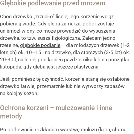
Głębokie podlewanie przed mrozem
Choć drzewko „zrzuciło” liście, jego korzenie wciąż
pobierają wodę. Gdy gleba zamarza, pobór zostaje
uniemożliwiony, co może prowadzić do wysuszenia
drzewka, to tzw. susza fizjologiczna. Zalecam jedno
rzetelne,
głębokie podlanie
– dla młodszych drzewek (1-2
letnich) ok. 10–15 l na drzewko, dla starszych (3-5 lat) ok.
20-30 l, najlepiej pod koniec października lub na początku
listopada, gdy gleba jest jeszcze plastyczna.
Jeśli pominiesz tę czynność, korzenie staną się osłabione,
drzewko łatwiej przemarznie lub nie wytworzy zapasów
na kolejny sezon.
Ochrona korzeni – mulczowanie i inne
metody
Po podlewaniu rozkładam warstwę mulczu (kora, słoma,