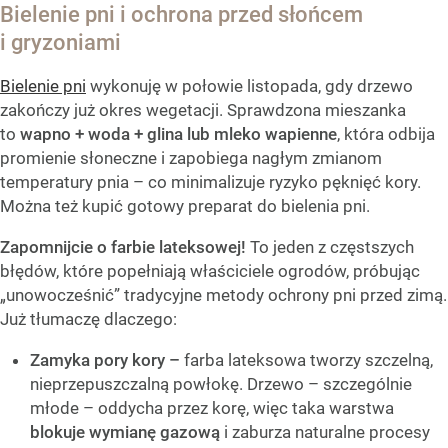
Bielenie pni i ochrona przed słońcem
i gryzoniami
Bielenie pni
wykonuję w połowie listopada, gdy drzewo
zakończy już okres wegetacji. Sprawdzona mieszanka
to
wapno + woda + glina lub mleko wapienne
, która odbija
promienie słoneczne i zapobiega nagłym zmianom
temperatury pnia – co minimalizuje ryzyko pęknięć kory.
Można też kupić gotowy preparat do bielenia pni.
Zapomnijcie o farbie lateksowej!
To jeden z częstszych
błędów, które popełniają właściciele ogrodów, próbując
„unowocześnić” tradycyjne metody ochrony pni przed zimą.
Już tłumaczę dlaczego:
Zamyka pory kory –
farba lateksowa tworzy szczelną,
nieprzepuszczalną powłokę. Drzewo – szczególnie
młode – oddycha przez korę, więc taka warstwa
blokuje wymianę gazową
i zaburza naturalne procesy