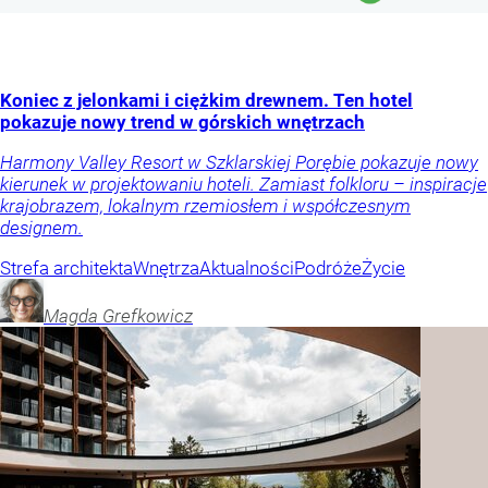
Koniec z jelonkami i ciężkim drewnem. Ten hotel
pokazuje nowy trend w górskich wnętrzach
Harmony Valley Resort w Szklarskiej Porębie pokazuje nowy
kierunek w projektowaniu hoteli. Zamiast folkloru – inspiracje
krajobrazem, lokalnym rzemiosłem i współczesnym
designem.
Strefa architekta
Wnętrza
Aktualności
Podróże
Życie
Magda
Grefkowicz