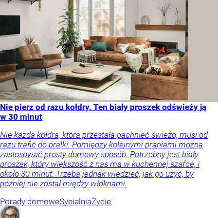
Nie pierz od razu kołdry. Ten biały proszek odświeży ją
w 30 minut
Nie każda kołdra, która przestała pachnieć świeżo, musi od
razu trafić do pralki. Pomiędzy kolejnymi praniami można
zastosować prosty domowy sposób. Potrzebny jest biały
proszek, który większość z nas ma w kuchennej szafce, i
około 30 minut. Trzeba jednak wiedzieć, jak go użyć, by
później nie został między włóknami.
Porady domowe
Sypialnia
Życie