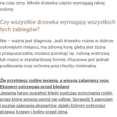
na czas zimy. Młode drzewka często wymagają takiej
osłony.
Czy wszystkie drzewka wymagają wszystkich
tych zabiegów?
Nie – ważna jest diagnoza. Jeśli drzewko rośnie w dobrze
osłoniętym miejscu, ma zdrową korę, gleba jest żyzna
i przepuszczalna, możesz pominąć np. osłonę wiatrową
lub mulcz w standardowej formie. Kluczowe jest jednak
podlewanie oraz ochrona pnia choćby minimalna.
Źle przytniesz rośliny jesienią, a wiosną załamiesz ręce.
Eksperci ostrzegają przed błędami
Jesienią łatwo popełnić błędy podczas przycinania roślin,
przez które wiosną ogród nie odbije. Sprawdź 5 zagrożeń
i poznaj zalecenia ekspertów, dzięki którym ochronisz
drzewa, krzewy i byliny przed zimą.