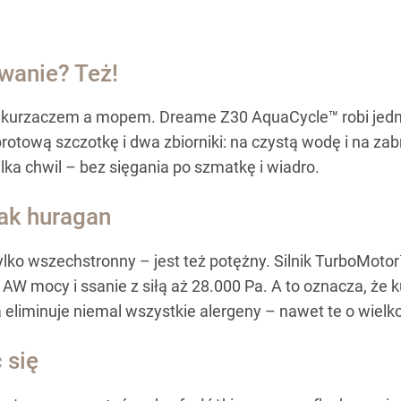
wanie? Też!
dkurzaczem a mopem. Dreame Z30 AquaCycle™ robi jedno 
otową szczotkę i dwa zbiorniki: na czystą wodę i na zab
ilka chwil – bez sięgania po szmatkę i wiadro.
jak huragan
lko wszechstronny – jest też potężny. Silnik TurboMoto
 AW mocy i ssanie z siłą aż 28.000 Pa. A to oznacza, że k
eliminuje niemal wszystkie alergeny – nawet te o wielko
 się