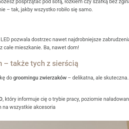
żesz posprzątać pod sofą, łóżkiem czy szafką bez zgina
ie – tak, jakby wszystko robiło się samo.
 LED pozwala dostrzec nawet najdrobniejsze zabrudzeni
z całe mieszkanie. Ba, nawet dom!
– także tych z sierścią
wkę do
groomingu zwierzaków
– delikatna, ale skuteczna
CD
, który informuje cię o trybie pracy, poziomie naładowania
m na wszystkie akcesoria