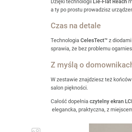
Dzięki technologii
Lie-Flat Reach
mo
a ty po prostu prowadzisz urządzen
Czas na detale
Technologia
CelesTect™
z diodami
sprawia, że bez problemu ogarnies
Z myślą o domownikach 
W zestawie znajdziesz też końcó
salon piękności.
Całość dopełnia
czytelny ekran L
elegancka, praktyczna, z miejsce