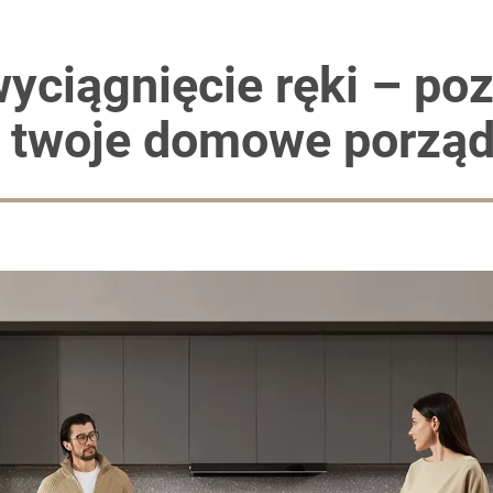
yciągnięcie ręki – po
i twoje domowe porząd