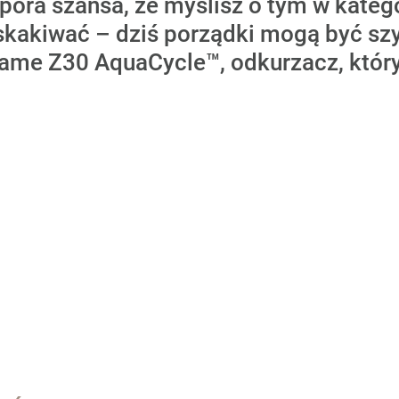
spora szansa, że myślisz o tym w kate
skakiwać – dziś porządki mogą być szyb
eame Z30 AquaCycle™, odkurzacz, który