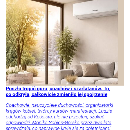
Poszła tropić guru, coachów i szarlatanów. To,
co odkryła, całkowicie zmieniło jej spojrzenie
Coachowie, nauczyciele duchowości, organizatorki
kręgów kobiet, twórcy kursów manifestacji. Ludzie
odchodzą od Kościoła, ale nie przestają szukać
odpowiedzi. Monika Sobień-Górska przez dwa lata
sprawdzała, co naprawdę kryje się za obietnicami