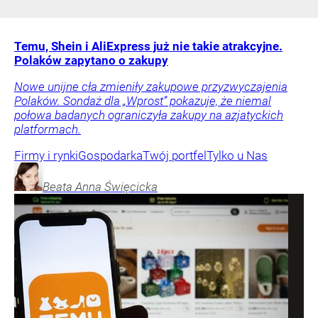
Temu, Shein i AliExpress już nie takie atrakcyjne.
Polaków zapytano o zakupy
Nowe unijne cła zmieniły zakupowe przyzwyczajenia
Polaków. Sondaż dla „Wprost” pokazuje, że niemal
połowa badanych ograniczyła zakupy na azjatyckich
platformach.
Firmy i rynki
Gospodarka
Twój portfel
Tylko u Nas
Beata Anna
Święcicka