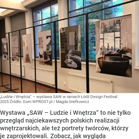
„Ludzie i Wnętrza” – wystawa SAW w ramach Łódź Design Festival
2025
Źródło:
Dom WPROST.pl
/
Magda Grefkowicz
Wystawa „SAW – Ludzie i Wnętrza” to nie tylko
przegląd najciekawszych polskich realizacji
wnętrzarskich, ale też portrety twórców, którzy
je zaprojektowali. Zobacz, jak wygląda