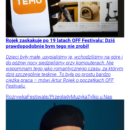
Rojek zaskakuje po 19 latach OFF Festivalu: Dziś
prawdopodobnie bym tego nie zrobił
Dzieci były małe, usypialiśmy je, wchodziliśmy na górę i
do późnej nocy siedzieliśmy przy komputerach. Nie
wspominam tego jako romantycznego czasu, za którym
dziś szczególnie tęsknię. To była po prostu bardzo
ciężka praca – mówi Artur Rojek o początkach OFF
Festivalu.
Rozrywka
Festiwale/Przeglądy
Muzyka
Tylko u Nas