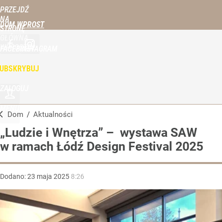
PRZEJDŹ
NA
DOM WPROST
STRONĘ
GŁÓWNĄ
WPROST.PL
FACEBOOK
INSTAGRAM
UBSKRYBUJ
ZALOGUJ
MENU
Dom
/
Aktualności
„Ludzie i Wnętrza” – wystawa SAW
w ramach Łódź Design Festival 2025
Dodano:
23
maja
2025
8:26