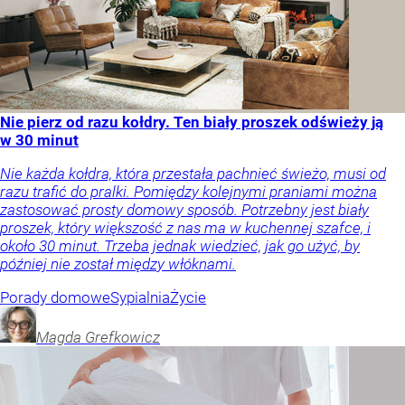
Nie pierz od razu kołdry. Ten biały proszek odświeży ją
w 30 minut
Nie każda kołdra, która przestała pachnieć świeżo, musi od
razu trafić do pralki. Pomiędzy kolejnymi praniami można
zastosować prosty domowy sposób. Potrzebny jest biały
proszek, który większość z nas ma w kuchennej szafce, i
około 30 minut. Trzeba jednak wiedzieć, jak go użyć, by
później nie został między włóknami.
Porady domowe
Sypialnia
Życie
Magda
Grefkowicz