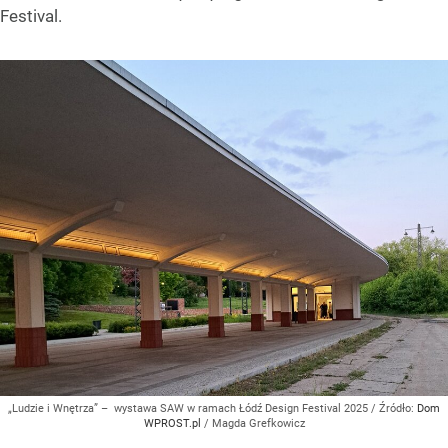
Festival.
„Ludzie i Wnętrza” – wystawa SAW w ramach Łódź Design Festival 2025
/ Źródło:
Dom
WPROST.pl
/
Magda Grefkowicz