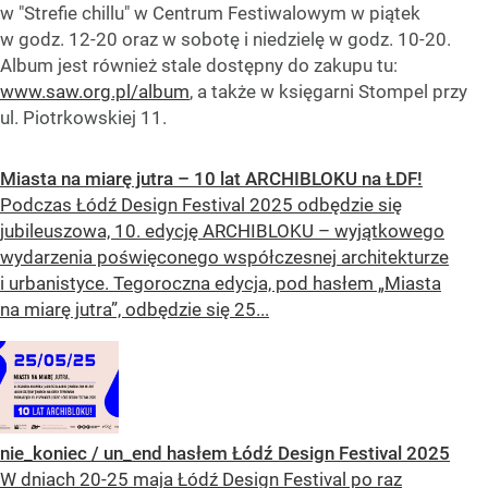
w "Strefie chillu" w Centrum Festiwalowym w piątek
w godz. 12-20 oraz w sobotę i niedzielę w godz. 10-20.
Album jest również stale dostępny do zakupu tu:
www.saw.org.pl/album
, a także w księgarni Stompel przy
ul. Piotrkowskiej 11.
Miasta na miarę jutra – 10 lat ARCHIBLOKU na ŁDF!
Podczas Łódź Design Festival 2025 odbędzie się
jubileuszowa, 10. edycję ARCHIBLOKU – wyjątkowego
wydarzenia poświęconego współczesnej architekturze
i urbanistyce. Tegoroczna edycja, pod hasłem „Miasta
na miarę jutra”, odbędzie się 25...
nie_koniec / un_end hasłem Łódź Design Festival 2025
W dniach 20-25 maja Łódź Design Festival po raz