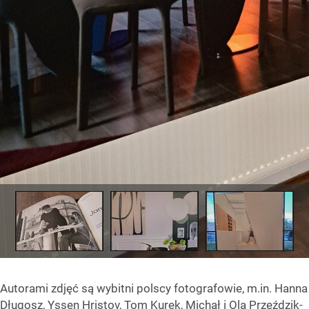
Autorami zdjęć są wybitni polscy fotografowie, m.in. Hanna
Długosz, Yssen Hristov, Tom Kurek, Michał i Ola Przeździk-