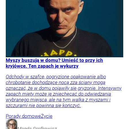
Myszy buszują w domu? Umieść to przy ich
kryjówce. Ten zapach je wykurzy
Odchody w szafce, pogryzione opakowanie albo
chrobotanie dochodzące nocą zza ściany mogą
oznaczać, że w domu pojawiły się gryzonie. Intensywny
zapach mięty może je zniechęcać do odwiedzania
wybranego miejsca, ale na tym walka z myszami i
szczurami nie powinna się kończyć.
Porady domowe
Życie
Magda
Grefkowicz