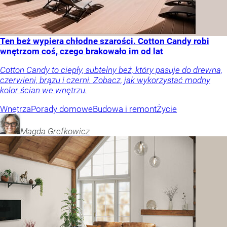
Ten beż wypiera chłodne szarości. Cotton Candy robi
wnętrzom coś, czego brakowało im od lat
Cotton Candy to ciepły, subtelny beż, który pasuje do drewna,
czerwieni, brązu i czerni. Zobacz, jak wykorzystać modny
kolor ścian we wnętrzu.
Wnętrza
Porady domowe
Budowa i remont
Życie
Magda
Grefkowicz