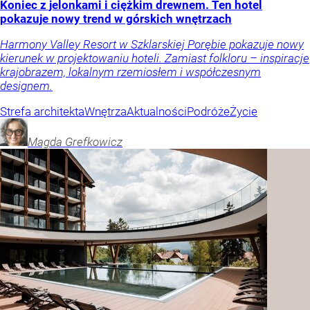
Koniec z jelonkami i ciężkim drewnem. Ten hotel
pokazuje nowy trend w górskich wnętrzach
Harmony Valley Resort w Szklarskiej Porębie pokazuje nowy
kierunek w projektowaniu hoteli. Zamiast folkloru – inspiracje
krajobrazem, lokalnym rzemiosłem i współczesnym
designem.
Strefa architekta
Wnętrza
Aktualności
Podróże
Życie
Magda
Grefkowicz