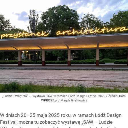
„Ludzie i Wnętrza” – wystawa SAW w ramach Łódź Design Festival 2025
/ Źródło:
Dom
WPROST.pl
/
Magda Grefkowicz
W dniach 20–25 maja 2025 roku, w ramach Łódź Design
Festival, można tu zobaczyć wystawę „SAW – Ludzie