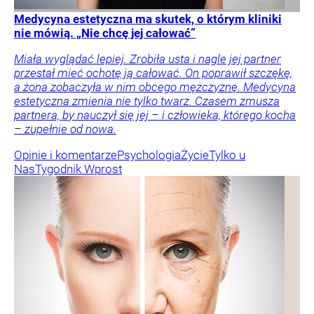
Medycyna estetyczna ma skutek, o którym kliniki
nie mówią. „Nie chcę jej całować”
Miała wyglądać lepiej. Zrobiła usta i nagle jej partner
przestał mieć ochotę ją całować. On poprawił szczękę,
a żona zobaczyła w nim obcego mężczyznę. Medycyna
estetyczna zmienia nie tylko twarz. Czasem zmusza
partnera, by nauczył się jej – i człowieka, którego kocha
– zupełnie od nowa.
Opinie i komentarze
Psychologia
Życie
Tylko u
Nas
Tygodnik Wprost