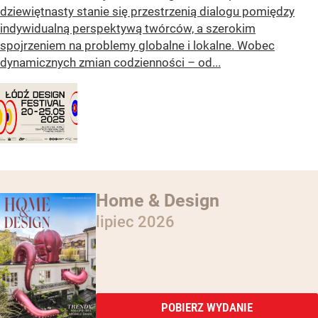
dziewiętnasty stanie się przestrzenią dialogu pomiędzy
indywidualną perspektywą twórców, a szerokim
spojrzeniem na problemy globalne i lokalne. Wobec
dynamicznych zmian codzienności – od...
Home & Design
lipiec 2026
POBIERZ WYDANIE