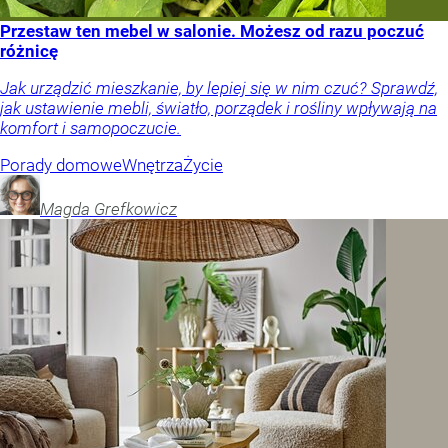
Przestaw ten mebel w salonie. Możesz od razu poczuć
różnicę
Jak urządzić mieszkanie, by lepiej się w nim czuć? Sprawdź,
jak ustawienie mebli, światło, porządek i rośliny wpływają na
komfort i samopoczucie.
Porady domowe
Wnętrza
Życie
Magda
Grefkowicz