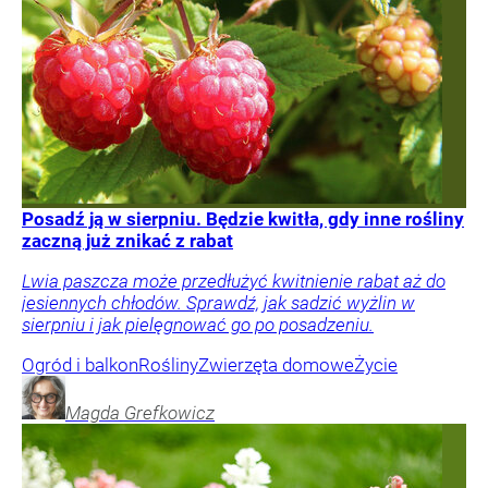
Posadź ją w sierpniu. Będzie kwitła, gdy inne rośliny
zaczną już znikać z rabat
Lwia paszcza może przedłużyć kwitnienie rabat aż do
jesiennych chłodów. Sprawdź, jak sadzić wyżlin w
sierpniu i jak pielęgnować go po posadzeniu.
Ogród i balkon
Rośliny
Zwierzęta domowe
Życie
Magda
Grefkowicz