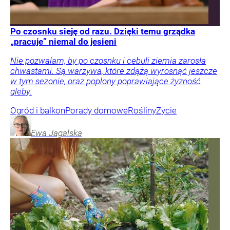
Po czosnku sieję od razu. Dzięki temu grządka
„pracuje” niemal do jesieni
Nie pozwalam, by po czosnku i cebuli ziemia zarosła
chwastami. Są warzywa, które zdążą wyrosnąć jeszcze
w tym sezonie, oraz poplony poprawiające żyzność
gleby.
Ogród i balkon
Porady domowe
Rośliny
Życie
Ewa
Jagalska