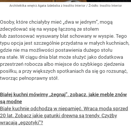
Architektka wnętrz Agata Izdebska z Insolito Interior
/ Źródło:
Insolito Interior
Osoby, które chciałyby mieć „dwa w jednym”, mogą
zdecydować się na wyspę łączoną ze stołem
lub zastosować wysuwany blat schowany w wyspie. Tego
typu opcja jest szczególnie przydatna w małych kuchniach,
gdzie nie ma możliwości postawienia dużego stołu
na stałe. W ciągu dnia blat może służyć jako dodatkowa
przestrzeń robocza albo miejsce do szybkiego zjedzenia
posiłku, a przy większych spotkaniach da się go rozsunąć,
tworząc pełnoprawny stół.
Białej kuchni mówimy „żegnaj”, zobacz, jakie meble znów
są modne
Białe kuchnie odchodzą w niepamięć. Wraca moda sprzed
20 lat. Zobacz jakie gatunki drewna są trendy. Czyżby
wracają „egzotyki”?