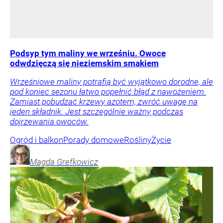
Podsyp tym maliny we wrześniu. Owoce
odwdzięczą się nieziemskim smakiem
Wrześniowe maliny potrafią być wyjątkowo dorodne, ale
pod koniec sezonu łatwo popełnić błąd z nawożeniem.
Zamiast pobudzać krzewy azotem, zwróć uwagę na
jeden składnik. Jest szczególnie ważny podczas
dojrzewania owoców.
Ogród i balkon
Porady domowe
Rośliny
Życie
Magda
Grefkowicz