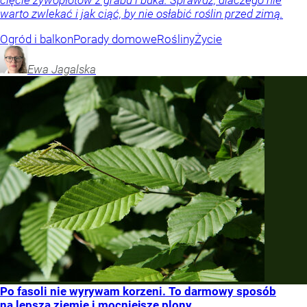
cięcie żywopłotów z grabu i buka. Sprawdź, dlaczego nie
warto zwlekać i jak ciąć, by nie osłabić roślin przed zimą.
Ogród i balkon
Porady domowe
Rośliny
Życie
Ewa
Jagalska
Po fasoli nie wyrywam korzeni. To darmowy sposób
na lepszą ziemię i mocniejsze plony