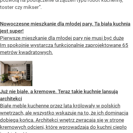
pozwolą na podłączenie urządzeń typu robot kuchenny,
toster czy mikser”
.
Nowoczesne mieszkanie dla młodej pary. Ta biała kuchnia
jest super!
Pierwsze mieszkanie dla młodej pary nie musi być duże
Im spokojnie wystarcza funkcjonalnie zaprojektowane 65
metrów kwadratowych.
Już nie białe, a kremowe. Teraz takie kuchnie lansują
architekci
Białe meble kuchenne przez lata królowały w polskich
wnętrzach, ale wszystko wskazuje na to, że ich dominacja
dobiega końca. Architekci wnętrz zwracają się w stronę
kremowych odcieni, które wprowadzają do kuchni ciepło