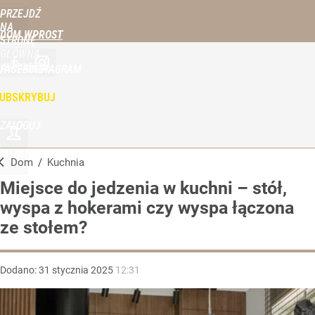
PRZEJDŹ
NA
DOM WPROST
STRONĘ
GŁÓWNĄ
WPROST.PL
FACEBOOK
INSTAGRAM
UBSKRYBUJ
ZALOGUJ
MENU
Dom
/
Kuchnia
Miejsce do jedzenia w kuchni – stół,
wyspa z hokerami czy wyspa łączona
ze stołem?
Dodano:
31
stycznia
2025
12:31