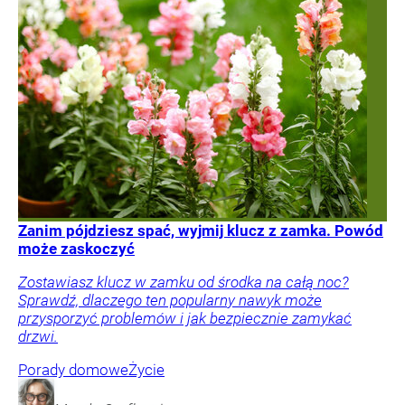
Zanim pójdziesz spać, wyjmij klucz z zamka. Powód
może zaskoczyć
Zostawiasz klucz w zamku od środka na całą noc?
Sprawdź, dlaczego ten popularny nawyk może
przysporzyć problemów i jak bezpiecznie zamykać
drzwi.
Porady domowe
Życie