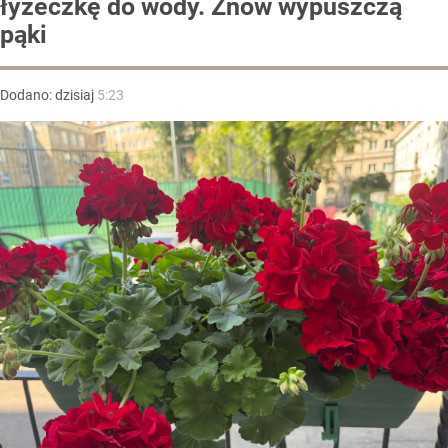
łyżeczkę do wody. Znów wypuszczą
pąki
Dodano:
dzisiaj
5:23