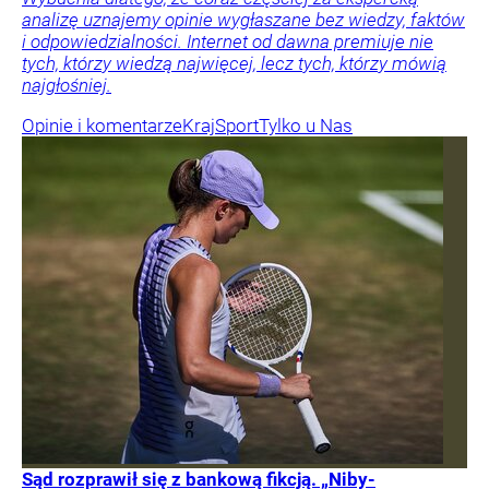
analizę uznajemy opinie wygłaszane bez wiedzy, faktów
i odpowiedzialności. Internet od dawna premiuje nie
tych, którzy wiedzą najwięcej, lecz tych, którzy mówią
najgłośniej.
Opinie i komentarze
Kraj
Sport
Tylko u Nas
Sąd rozprawił się z bankową fikcją. „Niby-