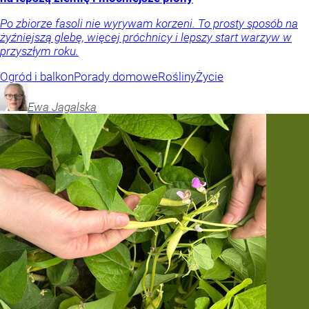
Po zbiorze fasoli nie wyrywam korzeni. To prosty sposób na
żyźniejszą glebę, więcej próchnicy i lepszy start warzyw w
przyszłym roku.
Ogród i balkon
Porady domowe
Rośliny
Życie
Ewa
Jagalska