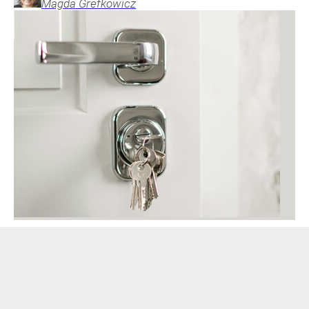
Magda
Grefkowicz