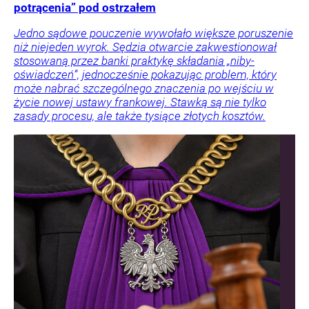
potrącenia” pod ostrzałem
Jedno sądowe pouczenie wywołało większe poruszenie
niż niejeden wyrok. Sędzia otwarcie zakwestionował
stosowaną przez banki praktykę składania „niby-
oświadczeń”, jednocześnie pokazując problem, który
może nabrać szczególnego znaczenia po wejściu w
życie nowej ustawy frankowej. Stawką są nie tylko
zasady procesu, ale także tysiące złotych kosztów.