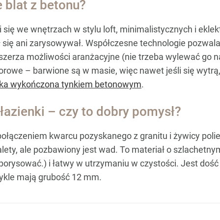
e blat z betonu?
i się we wnętrzach w stylu loft, minimalistycznych i ek
ł się ani zarysowywał. Współczesne technologie pozwalaj
zerza możliwości aranżacyjne (nie trzeba wylewać go na
orowe – barwione są w masie, więc nawet jeśli się wytrą
nka wykończona tynkiem betonowym
.
łazienki – czy to dobry pomysł?
 połączeniem kwarcu pozyskanego z granitu i żywicy poli
ety, ale pozbawiony jest wad. To materiał o szlachetnym
orysować.) i łatwy w utrzymaniu w czystości. Jest dość c
wykle mają grubość 12 mm.