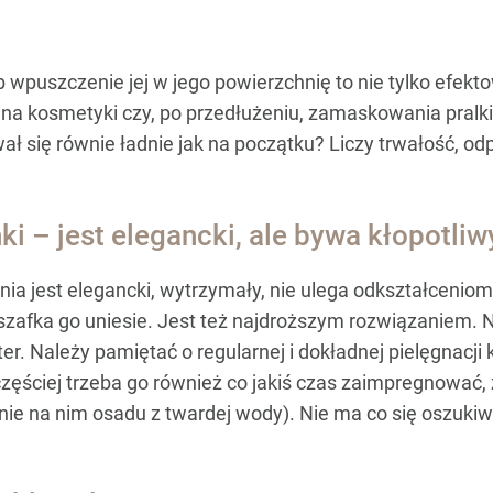
 wpuszczenie jej w jego powierzchnię to nie tylko efekt
a kosmetyki czy, po przedłużeniu, zamaskowania pralki. 
wał się równie ładnie jak na początku? Liczy trwałość, od
ki – jest elegancki, ale bywa kłopotliw
ia jest elegancki, wytrzymały, nie ulega odkształceniom
zafka go uniesie. Jest też najdroższym rozwiązaniem. Naj
ter. Należy pamiętać o regularnej i dokładnej pielęgnac
ęściej trzeba go również co jakiś czas zaimpregnować, ż
ie na nim osadu z twardej wody). Nie ma co się oszuki