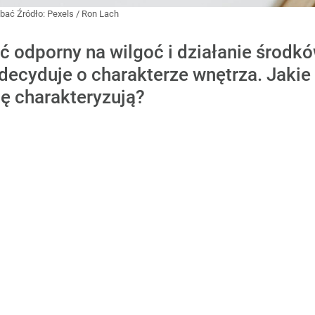
 dbać
Źródło:
Pexels
/
Ron Lach
yć odporny na wilgoć i działanie środk
ecyduje o charakterze wnętrza. Jakie 
ę charakteryzują?