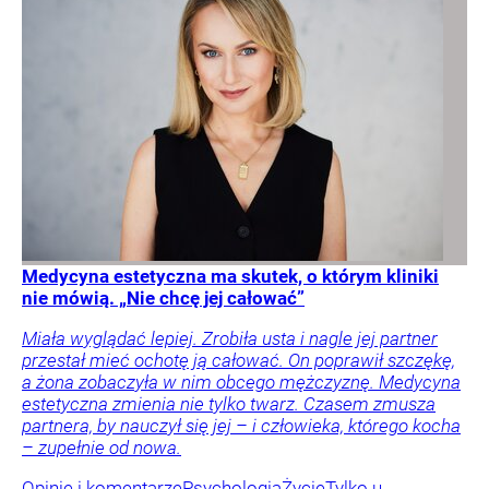
Medycyna estetyczna ma skutek, o którym kliniki
nie mówią. „Nie chcę jej całować”
Miała wyglądać lepiej. Zrobiła usta i nagle jej partner
przestał mieć ochotę ją całować. On poprawił szczękę,
a żona zobaczyła w nim obcego mężczyznę. Medycyna
estetyczna zmienia nie tylko twarz. Czasem zmusza
partnera, by nauczył się jej – i człowieka, którego kocha
– zupełnie od nowa.
Opinie i komentarze
Psychologia
Życie
Tylko u