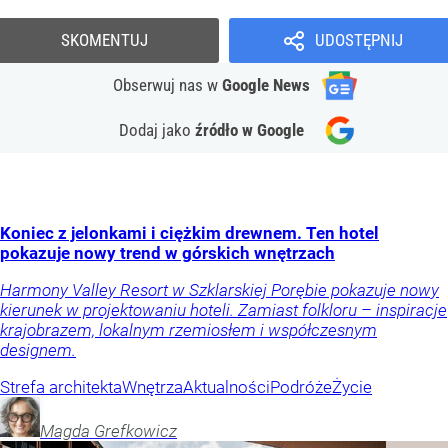
SKOMENTUJ
UDOSTĘPNIJ
Obserwuj nas
w
Google News
Dodaj jako
źródło w Google
Koniec z jelonkami i ciężkim drewnem. Ten hotel
pokazuje nowy trend w górskich wnętrzach
Harmony Valley Resort w Szklarskiej Porębie pokazuje nowy
kierunek w projektowaniu hoteli. Zamiast folkloru – inspiracje
krajobrazem, lokalnym rzemiosłem i współczesnym
designem.
Strefa architekta
Wnętrza
Aktualności
Podróże
Życie
Magda
Grefkowicz