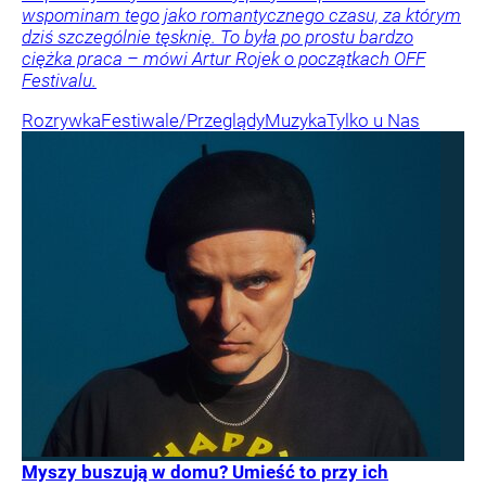
wspominam tego jako romantycznego czasu, za którym
dziś szczególnie tęsknię. To była po prostu bardzo
ciężka praca – mówi Artur Rojek o początkach OFF
Festivalu.
Rozrywka
Festiwale/Przeglądy
Muzyka
Tylko u Nas
Myszy buszują w domu? Umieść to przy ich