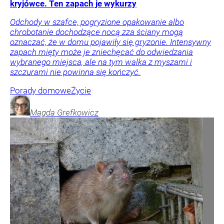
kryjówce. Ten zapach je wykurzy
Odchody w szafce, pogryzione opakowanie albo
chrobotanie dochodzące nocą zza ściany mogą
oznaczać, że w domu pojawiły się gryzonie. Intensywny
zapach mięty może je zniechęcać do odwiedzania
wybranego miejsca, ale na tym walka z myszami i
szczurami nie powinna się kończyć.
Porady domowe
Życie
Magda
Grefkowicz