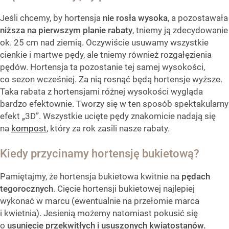
Jeśli chcemy, by hortensja
nie rosła wysoka
, a pozostawała
niższa na pierwszym planie rabaty
, tniemy ją zdecydowanie
ok. 25 cm nad ziemią. Oczywiście usuwamy wszystkie
cienkie i martwe pędy, ale tniemy również rozgałęzienia
pędów. Hortensja ta pozostanie tej samej wysokości,
co sezon wcześniej. Za nią rosnąć będą hortensje wyższe.
Taka rabata z hortensjami różnej wysokości wygląda
bardzo efektownie. Tworzy się w ten sposób spektakularny
efekt „3D”. Wszystkie ucięte pędy znakomicie nadają się
na
kompost
, który za rok zasili nasze rabaty.
Kiedy przycinamy hortensję bukietową?
Pamiętajmy, że hortensja bukietowa kwitnie na
pędach
tegorocznych
. Cięcie hortensji bukietowej najlepiej
wykonać w marcu (ewentualnie na przełomie marca
i kwietnia). Jesienią możemy natomiast pokusić się
o
usunięcie przekwitłych i ususzonych kwiatostanów.