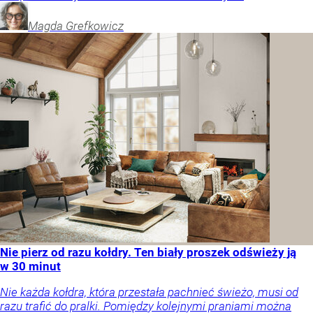
Magda
Grefkowicz
Nie pierz od razu kołdry. Ten biały proszek odświeży ją
w 30 minut
Nie każda kołdra, która przestała pachnieć świeżo, musi od
razu trafić do pralki. Pomiędzy kolejnymi praniami można