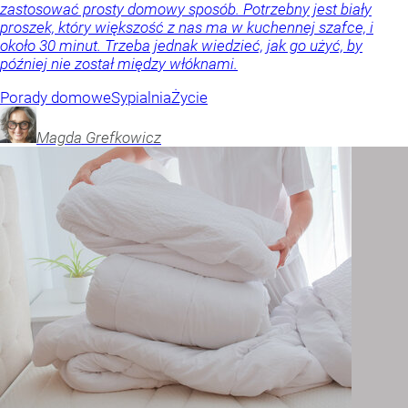
zastosować prosty domowy sposób. Potrzebny jest biały
proszek, który większość z nas ma w kuchennej szafce, i
około 30 minut. Trzeba jednak wiedzieć, jak go użyć, by
później nie został między włóknami.
Porady domowe
Sypialnia
Życie
Magda
Grefkowicz