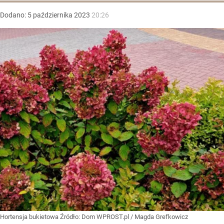
Dodano:
5
października
2023
20:26
Hortensja bukietowa
Źródło:
Dom WPROST.pl
/
Magda Grefkowicz