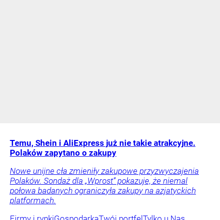
Temu, Shein i AliExpress już nie takie atrakcyjne.
Polaków zapytano o zakupy
Nowe unijne cła zmieniły zakupowe przyzwyczajenia
Polaków. Sondaż dla „Wprost” pokazuje, że niemal
połowa badanych ograniczyła zakupy na azjatyckich
platformach.
Firmy i rynki
Gospodarka
Twój portfel
Tylko u Nas