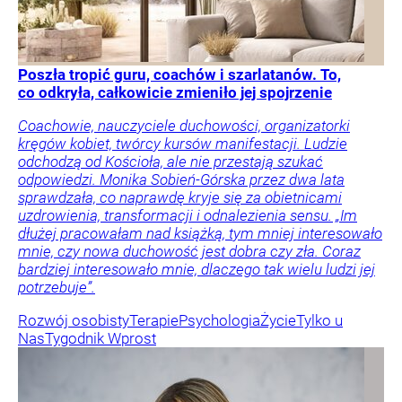
Poszła tropić guru, coachów i szarlatanów. To,
co odkryła, całkowicie zmieniło jej spojrzenie
Coachowie, nauczyciele duchowości, organizatorki
kręgów kobiet, twórcy kursów manifestacji. Ludzie
odchodzą od Kościoła, ale nie przestają szukać
odpowiedzi. Monika Sobień-Górska przez dwa lata
sprawdzała, co naprawdę kryje się za obietnicami
uzdrowienia, transformacji i odnalezienia sensu. „Im
dłużej pracowałam nad książką, tym mniej interesowało
mnie, czy nowa duchowość jest dobra czy zła. Coraz
bardziej interesowało mnie, dlaczego tak wielu ludzi jej
potrzebuje”.
Rozwój osobisty
Terapie
Psychologia
Życie
Tylko u
Nas
Tygodnik Wprost