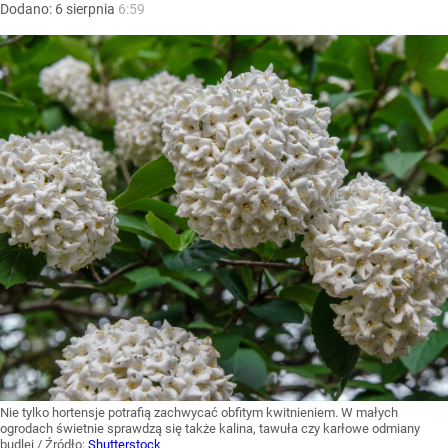
Dodano:
6
sierpnia
6:59
Nie tylko hortensje potrafią zachwycać obfitym kwitnieniem. W małych
ogrodach świetnie sprawdzą się także kalina, tawuła czy karłowe odmiany
budlei
/ Źródło:
Shutterstock