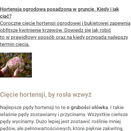
Hortensja ogrodowa posadzona w gruncie. Kiedy i jak
ciąć?
Coroczne cięcie hortensji ogrodowej i bukietowej zapewnia
obfitsze kwitnienie krzewów. Dowiedz się jak robić
to w prawidłowy sposób oraz na kiedy przypada najlepszy
termin cięcia.
Cięcie hortensji, by rosła wzwyż
Najlepsze pędy hortensji to te
o grubości ołówka
. I takie
właśnie pędy zostawiamy i przycinamy. Wszystkie cieńsze
pędy wycinamy. Dużo lepiej jest zostawić roślinie mniej
pędów, ale pełnowartościowych, które pięknie zakwitną,