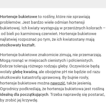
Hortensje bukietowe
to rośliny, które nie sprawiają
problemów. Jest bardzo wiele odmian hortensji
bukietowej. Ich kwiaty występują w przeróżnych kolorach –
od bieli po karminową czerwień. Hortensje bukietowe
najłatwiej rozpoznać po tym, że ich kwiatostany mają
stożkowaty kształt.
Hortensje bukietowe znakomicie zimują, nie przemarzają.
Mogą rosnąć w miejscach cienistych i półcienistych.
Dobrze tolerują różnego rodzaju gleby. Oczywiście będą
wolały
glebę kwaśną
, ale obojętne pH nie będzie od razu
skutkowało katastrofą uprawową. By bujnie rosły,
hortensje bukietowe można
nawozić
, także jesienią.
Ogrodnicy podkreślają, że hortensja bukietowa jest rośliną
idealną dla początkujących
. Trzeba naprawdę się postarać,
by zrobić jej krzywdę.