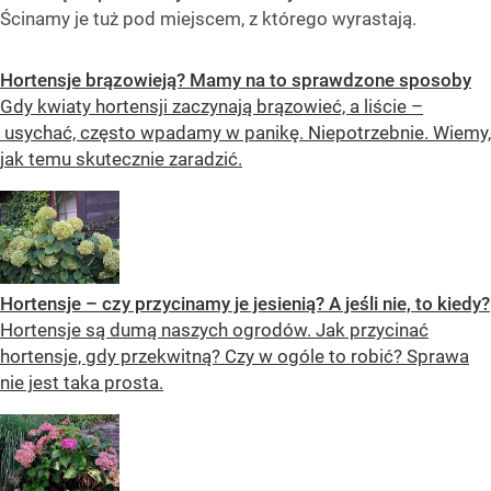
Ścinamy je tuż pod miejscem, z którego wyrastają.
Hortensje brązowieją? Mamy na to sprawdzone sposoby
Gdy kwiaty hortensji zaczynają brązowieć, a liście –
usychać, często wpadamy w panikę. Niepotrzebnie. Wiemy,
jak temu skutecznie zaradzić.
Hortensje – czy przycinamy je jesienią? A jeśli nie, to kiedy?
Hortensje są dumą naszych ogrodów. Jak przycinać
hortensje, gdy przekwitną? Czy w ogóle to robić? Sprawa
nie jest taka prosta.