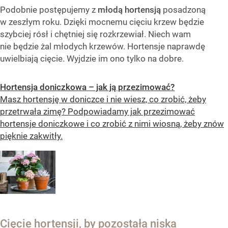
Podobnie postępujemy z
młodą hortensją
posadzoną
w zeszłym roku. Dzięki mocnemu cięciu krzew będzie
szybciej rósł i chętniej się rozkrzewiał. Niech wam
nie będzie żal młodych krzewów. Hortensje naprawdę
uwielbiają cięcie. Wyjdzie im ono tylko na dobre.
Hortensja doniczkowa – jak ją przezimować?
Masz hortensję w doniczce i nie wiesz, co zrobić, żeby
przetrwała zimę? Podpowiadamy jak przezimować
hortensje doniczkowe i co zrobić z nimi wiosną, żeby znów
pięknie zakwitły.
Cięcie hortensji, by pozostała niska