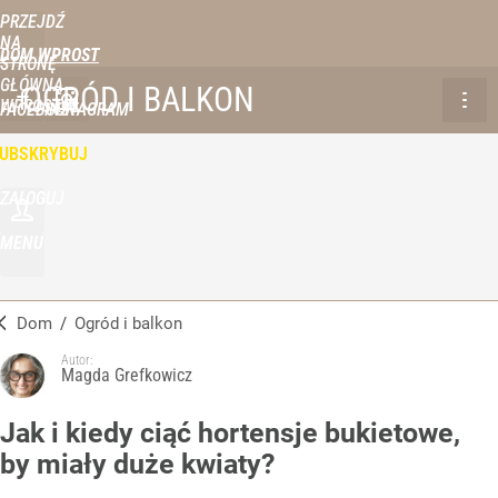
PRZEJDŹ
NA
DOM WPROST
STRONĘ
GŁÓWNĄ
OGRÓD I BALKON
WPROST.PL
FACEBOOK
INSTAGRAM
UBSKRYBUJ
ZALOGUJ
MENU
Dom
/
Ogród i balkon
Autor:
Magda Grefkowicz
Jak i kiedy ciąć hortensje bukietowe,
by miały duże kwiaty?