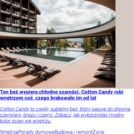
Ten beż wypiera chłodne szarości. Cotton Candy robi
wnętrzom coś, czego brakowało im od lat
Cotton Candy to ciepły, subtelny beż, który pasuje do drewna,
czerwieni, brązu i czerni. Zobacz, jak wykorzystać modny
kolor ścian we wnętrzu.
Wnętrza
Porady domowe
Budowa i remont
Życie