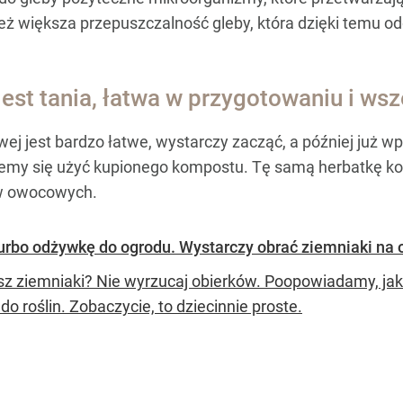
ież większa przepuszczalność gleby, która dzięki temu odd
st tania, łatwa w przygotowaniu i ws
j jest bardzo łatwe, wystarczy zacząć, a później już w
ydujemy się użyć kupionego kompostu. Tę samą herbatkę 
ew owocowych.
urbo odżywkę do ogrodu. Wystarczy obrać ziemniaki na 
sz ziemniaki? Nie wyrzucaj obierków. Poopowiadamy, ja
o roślin. Zobaczycie, to dziecinnie proste.