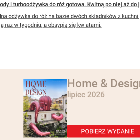
dy i turboodżywka do róż gotowa. Kwitną po niej aż do j
lna odżywka do róż na bazie dwóch składników z kuchni p
ją raz w tygodniu, a obsypią się kwiatami.
Home & Desig
lipiec 2026
POBIERZ WYDANIE