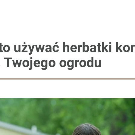
lnej kolekcji kapsułowej
2030 roku?
to używać herbatki k
a Twojego ogrodu
i. Tego potrzebuje dziś cała Europa