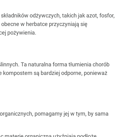
kładników odżywczych, takich jak azot, fosfor,
y obecne w herbatce przyczyniają się
cej pożywienia.
innych. Ta naturalna forma tłumienia chorób
lane kompostem są bardziej odporne, ponieważ
 organicznych, pomagamy jej w tym, by sama
 materię organiczną użyźniają podłoże.