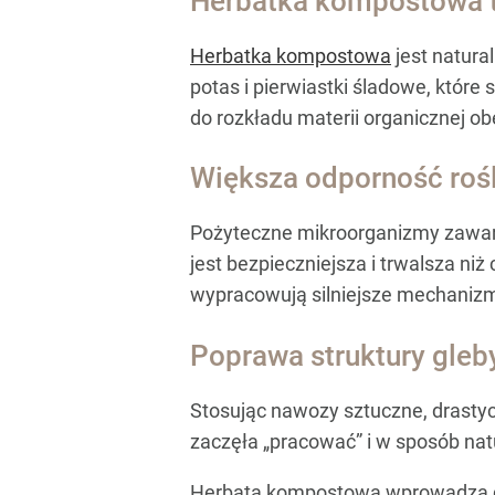
Herbatka kompostowa to
Herbatka kompostowa
jest natura
potas i pierwiastki śladowe, które
do rozkładu materii organicznej ob
Większa odporność rośl
Pożyteczne mikroorganizmy zawar
jest bezpieczniejsza i trwalsza n
wypracowują silniejsze mechaniz
Poprawa struktury gleb
Stosując nawozy sztuczne, drasty
zaczęła „pracować” i w sposób nat
Herbata kompostowa wprowadza do 