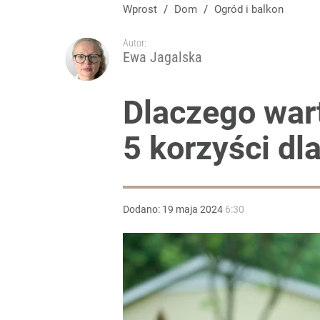
Vistula x LOT: Elegancja w podróży. Premiera wspó
Wprost
/
Dom
/
Ogród i balkon
Autor:
dodaj
Ewa Jagalska
Farmacja: wzrost pod presją. co czeka branżę do 
Dlaczego war
5 korzyści dl
dodaj
Gen. Pawlikowski: Przywiozłem cenną lekcję z Dani
Dodano:
19
maja
2024
6:30
2