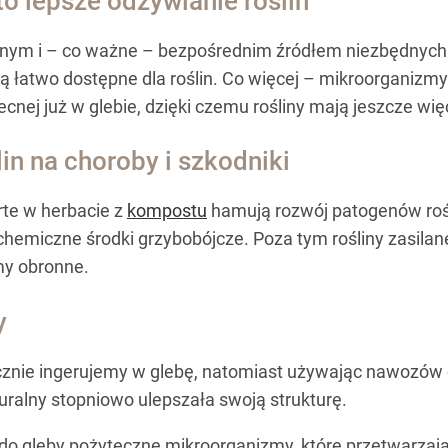
 lepsze odżywianie roślin
lnym i – co ważne – bezpośrednim źródłem niezbędnych s
 są łatwo dostępne dla roślin. Co więcej – mikroorganizm
ecnej już w glebie, dzięki czemu rośliny mają jeszcze wię
in na choroby i szkodniki
te w herbacie z
kompostu
hamują rozwój patogenów rośl
iż chemiczne środki grzybobójcze. Poza tym rośliny zasi
my obronne.
y
cznie ingerujemy w glebę, natomiast używając nawozów
uralny stopniowo ulepszała swoją strukturę.
gleby pożyteczne mikroorganizmy, które przetwarzając