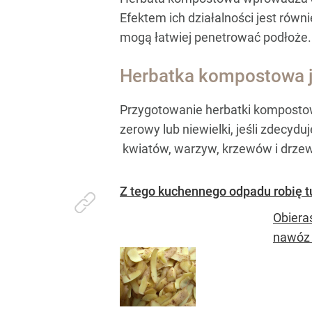
Efektem ich działalności jest równ
mogą łatwiej penetrować podłoże.
Herbatka kompostowa je
Przygotowanie herbatki kompostowe
zerowy lub niewielki, jeśli zdec
kwiatów, warzyw, krzewów i drz
Z tego kuchennego odpadu robię t
Obiera
nawóz d