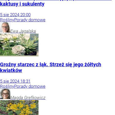
kaktusy i sukulenty
5
sie
2024
20:00
Rośliny
Porady domowe
Ewa
Jagalska
Groźny starzec z łąk. Strzeż się jego żółtych
kwiatków
5
sie
2024
18:31
Rośliny
Porady domowe
Magda
Grefkowicz