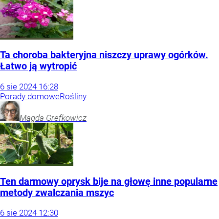
Ta choroba bakteryjna niszczy uprawy ogórków.
Łatwo ją wytropić
6
sie
2024
16:28
Porady domowe
Rośliny
Magda
Grefkowicz
Ten darmowy oprysk bije na głowę inne popularne
metody zwalczania mszyc
6
sie
2024
12:30