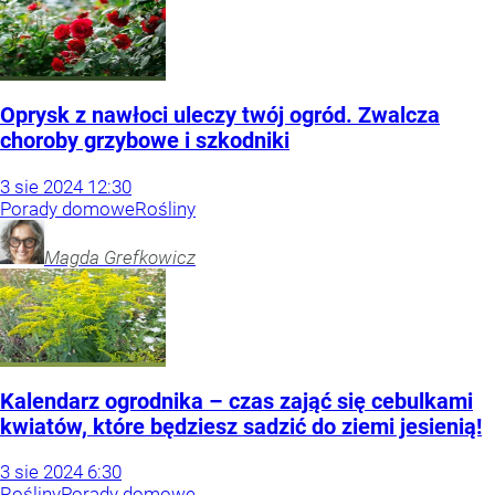
Oprysk z nawłoci uleczy twój ogród. Zwalcza
choroby grzybowe i szkodniki
3
sie
2024
12:30
Porady domowe
Rośliny
Magda
Grefkowicz
Kalendarz ogrodnika – czas zająć się cebulkami
kwiatów, które będziesz sadzić do ziemi jesienią!
3
sie
2024
6:30
Rośliny
Porady domowe