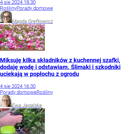
4
sie
2024
18:30
Rośliny
Porady domowe
Magda
Grefkowicz
Miksuję kilka składników z kuchennej szafki,
dodaję wodę i odstawiam. Ślimaki i szkodniki
uciekają w popłochu z ogrodu
4
sie
2024
16:30
Porady domowe
Rośliny
Ewa
Jagalska