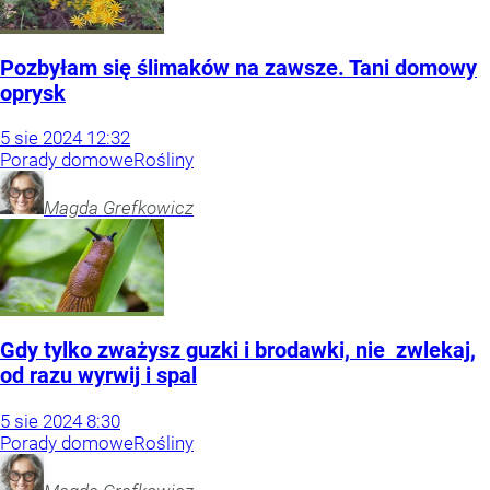
Pozbyłam się ślimaków na zawsze. Tani domowy
oprysk
5
sie
2024
12:32
Porady domowe
Rośliny
Magda
Grefkowicz
Gdy tylko zważysz guzki i brodawki, nie zwlekaj,
od razu wyrwij i spal
5
sie
2024
8:30
Porady domowe
Rośliny