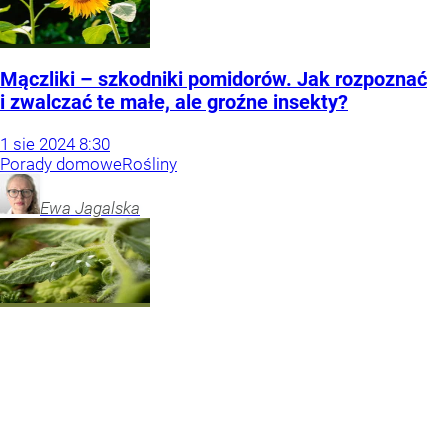
Mączliki – szkodniki pomidorów. Jak rozpoznać
i zwalczać te małe, ale groźne insekty?
1
sie
2024
8:30
Porady domowe
Rośliny
Ewa
Jagalska