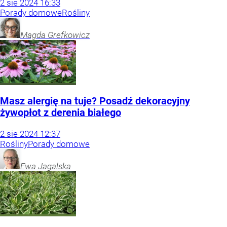
2
sie
2024
16:33
Porady domowe
Rośliny
Magda
Grefkowicz
Masz alergię na tuje? Posadź dekoracyjny
żywopłot z derenia białego
2
sie
2024
12:37
Rośliny
Porady domowe
Ewa
Jagalska