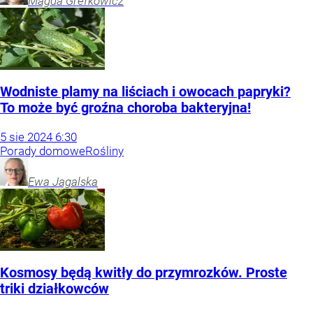
Magda
Grefkowicz
Wodniste plamy na liściach i owocach papryki?
To może być groźna choroba bakteryjna!
5
sie
2024
6:30
Porady domowe
Rośliny
Ewa
Jagalska
Kosmosy będą kwitły do przymrozków. Proste
triki działkowców