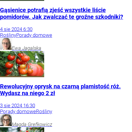
Gąsienice potrafią zjeść wszystkie liście
pomidorów. Jak zwalczać te groźne szkodniki?
4
sie
2024
6:30
Rośliny
Porady domowe
Ewa
Jagalska
Rewolucyjny oprysk na czarną plamistość róż.
Wydasz na niego 2 zł
3
sie
2024
16:30
Porady domowe
Rośliny
Magda
Grefkowicz