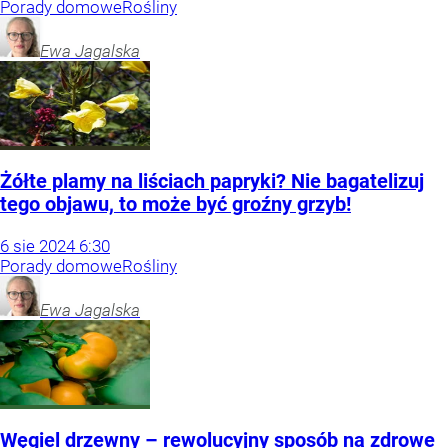
Porady domowe
Rośliny
Ewa
Jagalska
Żółte plamy na liściach papryki? Nie bagatelizuj
tego objawu, to może być groźny grzyb!
6
sie
2024
6:30
Porady domowe
Rośliny
Ewa
Jagalska
Węgiel drzewny – rewolucyjny sposób na zdrowe