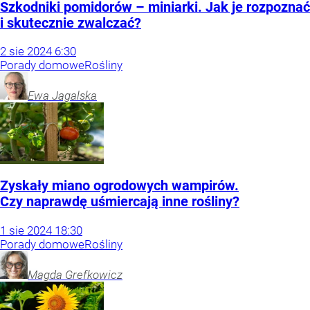
Szkodniki pomidorów – miniarki. Jak je rozpoznać
i skutecznie zwalczać?
2
sie
2024
6:30
Porady domowe
Rośliny
Ewa
Jagalska
Zyskały miano ogrodowych wampirów.
Czy naprawdę uśmiercają inne rośliny?
1
sie
2024
18:30
Porady domowe
Rośliny
Magda
Grefkowicz