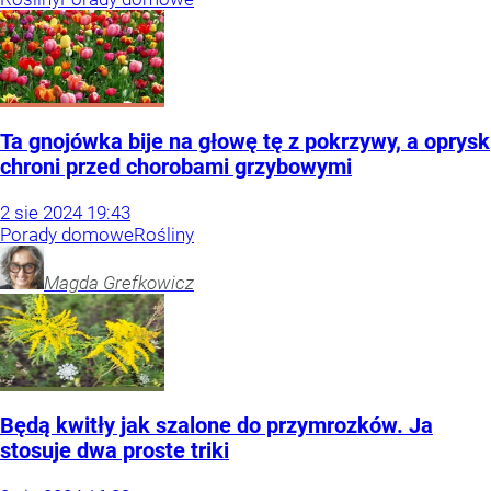
Ta gnojówka bije na głowę tę z pokrzywy, a oprysk
chroni przed chorobami grzybowymi
2
sie
2024
19:43
Porady domowe
Rośliny
Magda
Grefkowicz
Będą kwitły jak szalone do przymrozków. Ja
stosuje dwa proste triki