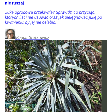
nie ruszaj
Juka ogrodowa przekwitła? Sprawdź, co przyciąć,
których liści nie usuwać oraz jak pielęgnować jukę po
kwitnieniu, by jej nie osłabić.
Magda
Grefkowicz