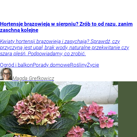
Hortensje brązowieją w sierpniu? Zrób to od razu, zanim
zaschną kolejne
Kwiaty hortensji brązowieją i zasychają? Sprawdź, czy
przyczyną jest upał, brak wody, naturalne przekwitanie czy
szara pleśń. Podpowiadamy, co zrobić.
Ogród i balkon
Porady domowe
Rośliny
Życie
Magda
Grefkowicz