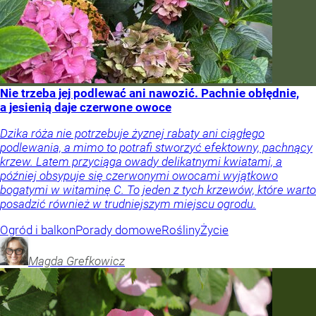
Nie trzeba jej podlewać ani nawozić. Pachnie obłędnie,
a jesienią daje czerwone owoce
Dzika róża nie potrzebuje żyznej rabaty ani ciągłego
podlewania, a mimo to potrafi stworzyć efektowny, pachnący
krzew. Latem przyciąga owady delikatnymi kwiatami, a
później obsypuje się czerwonymi owocami wyjątkowo
bogatymi w witaminę C. To jeden z tych krzewów, które warto
posadzić również w trudniejszym miejscu ogrodu.
Ogród i balkon
Porady domowe
Rośliny
Życie
Magda
Grefkowicz