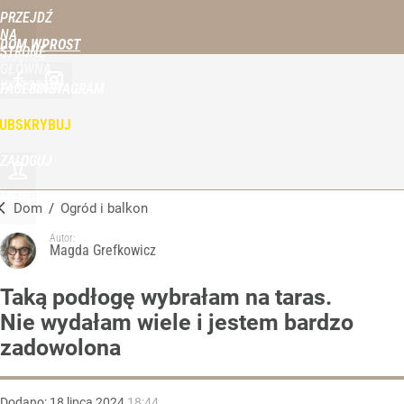
PRZEJDŹ
NA
DOM WPROST
STRONĘ
GŁÓWNĄ
WPROST.PL
FACEBOOK
INSTAGRAM
UBSKRYBUJ
ZALOGUJ
MENU
Dom
/
Ogród i balkon
Autor:
Magda Grefkowicz
Taką podłogę wybrałam na taras.
Nie wydałam wiele i jestem bardzo
zadowolona
Dodano:
18
lipca
2024
18:44