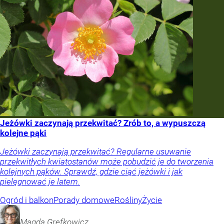
Jeżówki zaczynają przekwitać? Zrób to, a wypuszczą
kolejne pąki
Jeżówki zaczynają przekwitać? Regularne usuwanie
przekwitłych kwiatostanów może pobudzić je do tworzenia
kolejnych pąków. Sprawdź, gdzie ciąć jeżówki i jak
pielęgnować je latem.
Ogród i balkon
Porady domowe
Rośliny
Życie
Magda
Grefkowicz