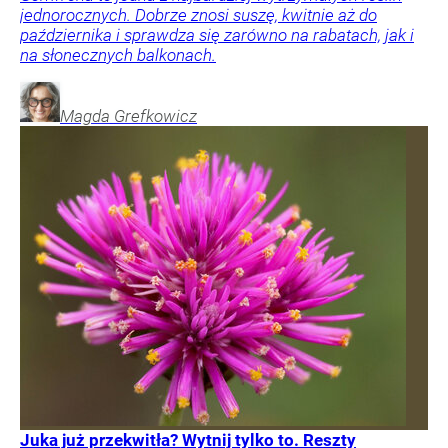
jednorocznych. Dobrze znosi suszę, kwitnie aż do
października i sprawdza się zarówno na rabatach, jak i
na słonecznych balkonach.
Magda
Grefkowicz
Juka już przekwitła? Wytnij tylko to. Reszty