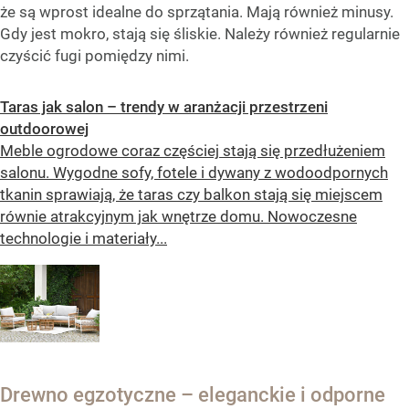
że są wprost idealne do sprzątania. Mają również minusy.
Gdy jest mokro, stają się śliskie. Należy również regularnie
czyścić fugi pomiędzy nimi.
Taras jak salon – trendy w aranżacji przestrzeni
outdoorowej
Meble ogrodowe coraz częściej stają się przedłużeniem
salonu. Wygodne sofy, fotele i dywany z wodoodpornych
tkanin sprawiają, że taras czy balkon stają się miejscem
równie atrakcyjnym jak wnętrze domu. Nowoczesne
technologie i materiały...
Drewno egzotyczne – eleganckie i odporne