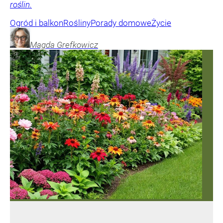
roślin.
Ogród i balkon
Rośliny
Porady domowe
Życie
Magda
Grefkowicz