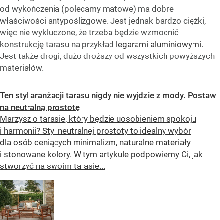
od wykończenia (polecamy matowe) ma dobre
właściwości antypoślizgowe. Jest jednak bardzo ciężki,
więc nie wykluczone, że trzeba będzie wzmocnić
konstrukcję tarasu na przykład
legarami aluminiowymi.
Jest także drogi, dużo droższy od wszystkich powyższych
materiałów.
Ten styl aranżacji tarasu nigdy nie wyjdzie z mody. Postaw
na neutralną prostotę
Marzysz o tarasie, który będzie uosobieniem spokoju
i harmonii? Styl neutralnej prostoty to idealny wybór
dla osób ceniących minimalizm, naturalne materiały
i stonowane kolory. W tym artykule podpowiemy Ci, jak
stworzyć na swoim tarasie...