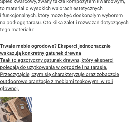
Spiek kwarcowy, zwany także kompozytem kwarcowym,
to materiał o wysokich walorach estetycznych
i funkcjonalnych, który może być doskonałym wyborem
na podłogę tarasu. Oto kilka zalet i rozważań dotyczących
tego materiału:
Trwałe meble ogrodowe? Eksperci jednoznacznie
wskazują konkretny gatunek drewna
Teak to egzotyczny gatunek drewna, który eksperci
polecają do użytkowania w ogrodzie i na tarasie.
Przeczytajcie, czym się charakteryzuje oraz zobaczcie
outdoorowe aranżacje z meblami teakowymi w roli
głównej.