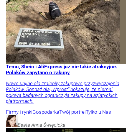
Temu, Shein i AliExpress już nie takie atrakcyjne.
Polaków zapytano o zakupy
Nowe unijne cła zmieniły zakupowe przyzwyczajenia
Polaków. Sondaż dla „Wprost” pokazuje, że niemal
połowa badanych ograniczyła zakupy na azjatyckich
platformach.
Firmy i rynki
Gospodarka
Twój portfel
Tylko u Nas
Beata Anna
Święcicka