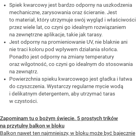
Spiek kwarcowy jest bardzo odporny na uszkodzenia
mechaniczne, zarysowania oraz ścieranie. Jest
to materiał, który utrzymuje swój wygląd i właściwości
przez wiele lat, co czyni go idealnym rozwiązaniem
na zewnętrzne aplikacje, takie jak tarasy.
Jest odporny na promieniowanie UV, nie blaknie ani
nie traci koloru pod wpływem działania słońca.
Ponadto jest odporny na zmiany temperatury
oraz wilgotność, co czyni go idealnym do stosowania
na zewnątrz.
Powierzchnia spieku kwarcowego jest gładka i łatwa
do czyszczenia. Wystarczy regularne mycie wodą
i delikatnym detergentem, aby utrzymać taras
w czystości.
Zapominam tu o bożym świecie. 5 prostych trików
na przytulny balkon w bloku
Balkon nawet ten najmniejszy, w bloku może być bajecznie