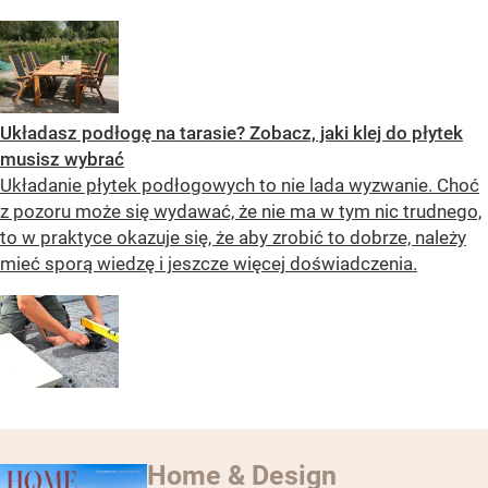
Układasz podłogę na tarasie? Zobacz, jaki klej do płytek
musisz wybrać
Układanie płytek podłogowych to nie lada wyzwanie. Choć
z pozoru może się wydawać, że nie ma w tym nic trudnego,
to w praktyce okazuje się, że aby zrobić to dobrze, należy
mieć sporą wiedzę i jeszcze więcej doświadczenia.
Home & Design