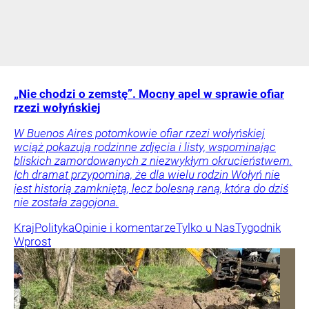
„Nie chodzi o zemstę”. Mocny apel w sprawie ofiar
rzezi wołyńskiej
W Buenos Aires potomkowie ofiar rzezi wołyńskiej
wciąż pokazują rodzinne zdjęcia i listy, wspominając
bliskich zamordowanych z niezwykłym okrucieństwem.
Ich dramat przypomina, że dla wielu rodzin Wołyń nie
jest historią zamkniętą, lecz bolesną raną, która do dziś
nie została zagojona.
Kraj
Polityka
Opinie i komentarze
Tylko u Nas
Tygodnik
Wprost