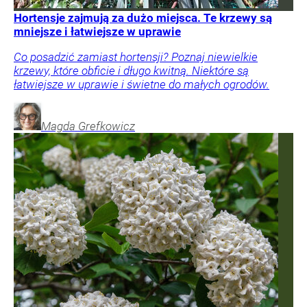
Hortensje zajmują za dużo miejsca. Te krzewy są
mniejsze i łatwiejsze w uprawie
Co posadzić zamiast hortensji? Poznaj niewielkie
krzewy, które obficie i długo kwitną. Niektóre są
łatwiejsze w uprawie i świetne do małych ogrodów.
Magda
Grefkowicz