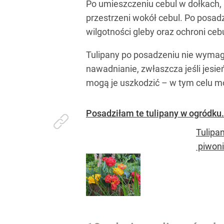
Po umieszczeniu cebul w dołkach, n
przestrzeni wokół cebul. Po posa
wilgotności gleby oraz ochroni ce
Tulipany po posadzeniu nie wymag
nawadnianie, zwłaszcza jeśli jesi
mogą je uszkodzić – w tym celu m
Posadziłam te tulipany w ogródku. 
Tulipa
piwoni