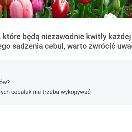
, które będą niezawodnie kwitły każde
go sadzenia cebul, warto zwrócić uw
nów?
rych cebulek nie trzeba wykopywać