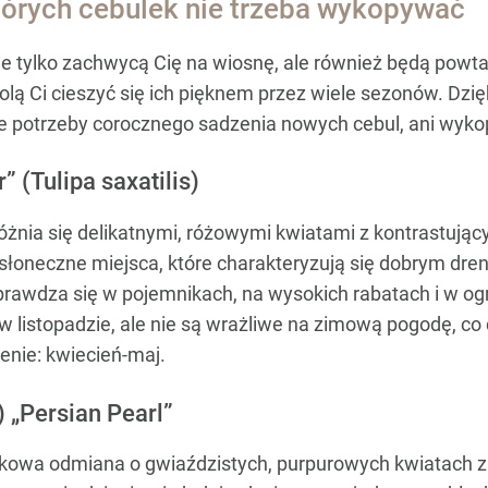
tórych cebulek nie trzeba wykopywać
nie tylko zachwycą Cię na wiosnę, ale również będą powta
ą Ci cieszyć się ich pięknem przez wiele sezonów. Dzięk
zie potrzeby corocznego sadzenia nowych cebul, ani wyko
” (Tulipa saxatilis)
żnia się delikatnymi, różowymi kwiatami z kontrastują
słoneczne miejsca, które charakteryzują się dobrym dren
sprawdza się w pojemnikach, na wysokich rabatach i w og
ż w listopadzie, ale nie są wrażliwe na zimową pogodę, c
enie: kwiecień-maj.
) „Persian Pearl”
jątkowa odmiana o gwiaździstych, purpurowych kwiatach 