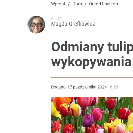
Wprost
/
Dom
/
Ogród i balkon
Autor:
Magda Grefkowicz
Odmiany tulip
wykopywania 
Dodano:
17
października
2024
16:28