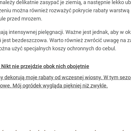
ależy delikatnie zasypać je ziemią, a następnie lekko u
dzeniu można również rozważyć pokrycie rabaty warstwą 
bule przed mrozem.
ają intensywnej pielęgnacji. Ważne jest jednak, aby w
eń jest bezdeszczowa. Warto również zwrócić uwagę na z
ożna użyć specjalnych koszy ochronnych do cebul.
Nikt nie przejdzie obok nich obojętnie
ny dekorują moje rabaty od wczesnej wiosny. W tym sezon
owe. Mój ogródek wygląda piękniej niż zwykle.