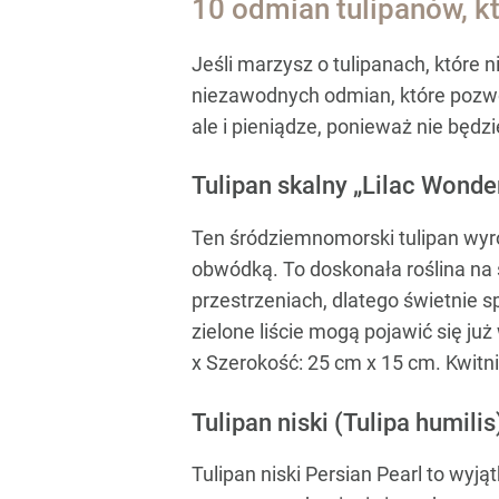
10 odmian tulipanów, k
Jeśli marzysz o tulipanach, które 
niezawodnych odmian, które pozwol
ale i pieniądze, ponieważ nie będ
Tulipan skalny „Lilac Wonder
Ten śródziemnomorski tulipan wyró
obwódką. To doskonała roślina na 
przestrzeniach, dlatego świetnie 
zielone liście mogą pojawić się ju
x Szerokość: 25 cm x 15 cm. Kwitni
Tulipan niski (Tulipa humilis
Tulipan niski Persian Pearl to wy