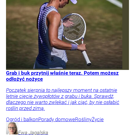
Grab i buk przytnij właśnie teraz. Potem możesz
odłożyć nożyce
Początek sierpnia to najlepszy moment na ostatnie
letnie cięcie żywopłotów z grabu i buka. Sprawdź,
dlaczego nie warto zwlekać i jak ciąć, by nie osłabić
roślin przed zimą.
Ogród i balkon
Porady domowe
Rośliny
Życie
Ewa
Jagalska