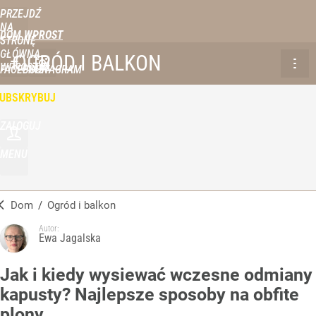
PRZEJDŹ
NA
DOM WPROST
STRONĘ
GŁÓWNĄ
OGRÓD I BALKON
WPROST.PL
FACEBOOK
INSTAGRAM
UBSKRYBUJ
ZALOGUJ
MENU
Dom
/
Ogród i balkon
Autor:
Ewa Jagalska
Jak i kiedy wysiewać wczesne odmiany
kapusty? Najlepsze sposoby na obfite
plony