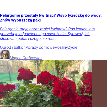
Pelargonie przestały kwitnąć? Wsyp łyżeczkę do wody.
Znów wypuszczą pąki
Pelargonie mają coraz mniej kwiatów? Pod koniec lata
potrzebują odpowiedniego nawożenia. Sprawdź, jak
stosować potas i czego nie robić.
Ogród i balkon
Porady domowe
Rośliny
Życie
Magda
Grefkowicz