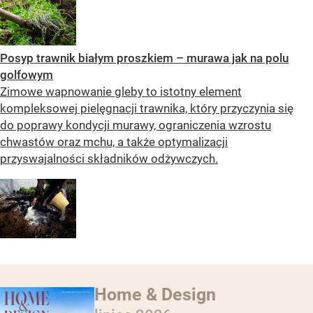
Posyp trawnik białym proszkiem – murawa jak na polu
golfowym
Zimowe wapnowanie gleby to istotny element
kompleksowej pielęgnacji trawnika, który przyczynia się
do poprawy kondycji murawy, ograniczenia wzrostu
chwastów oraz mchu, a także optymalizacji
przyswajalności składników odżywczych.
Home & Design