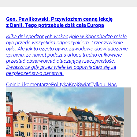
Gen. Pawlikowski: Przywiozłem cenną lekcję
z Danii. Tego potrzebuje dziś cała Europa
Kilka dni spędzonych wakacyjnie w Kopenhadze miało
być przede wszystkim odpoczynkiem. I rzeczywiście
było. Ale jak to często bywa, zawodowe doświadczenie
sprawia, że nawet podczas urlopu trudno całkowicie
przestać obserwować otaczającą rzeczywistość.
Zwłaszcza gdy przez wiele lat odpowiadało się za
bezpieczeństwo państwa.
Opinie i komentarze
Polityka
Kraj
Świat
Tylko u Nas