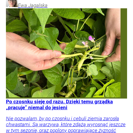
Ewa
Jagalska
Po czosnku sieję od razu. Dzięki temu grządka
„pracuje” niemal do jesieni
Nie pozwalam, by po czosnku i cebuli ziemia zarosła
chwastami. Są warzywa, które zdążą wyrosnąć jeszcze
w tym sezonie, oraz poplony poprawiające żyzność