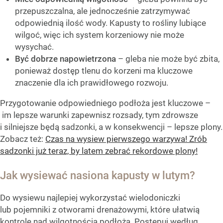
przepuszczalna, ale jednocześnie zatrzymywać
odpowiednią ilość wody. Kapusty to rośliny lubiące
wilgoć, więc ich system korzeniowy nie może
wysychać.
Być dobrze napowietrzona
– gleba nie może być zbita,
ponieważ dostęp tlenu do korzeni ma kluczowe
znaczenie dla ich prawidłowego rozwoju.
Przygotowanie odpowiedniego podłoża jest kluczowe –
im lepsze warunki zapewnisz rozsady, tym zdrowsze
i silniejsze będą sadzonki, a w konsekwencji – lepsze plony.
Zobacz też:
Czas na wysiew pierwszego warzywa! Zrób
sadzonki już teraz, by latem zebrać rekordowe plony!
Jak wysiewać nasiona kapusty w lutym?
Do wysiewu najlepiej wykorzystać wielodoniczki
lub pojemniki z otworami drenażowymi, które ułatwią
kontrolę nad wilgotnością podłoża. Postępuj według