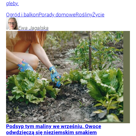
gleby.
Ogród i balkon
Porady domowe
Rośliny
Życie
Ewa
Jagalska
Podsyp tym maliny we wrześniu. Owoce
odwdzięczą się nieziemskim smakiem