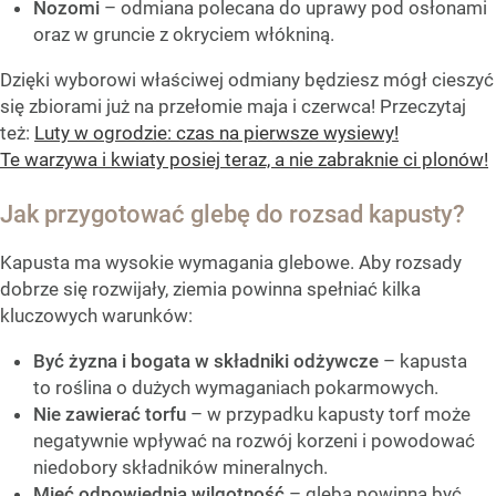
Nozomi
– odmiana polecana do uprawy pod osłonami
oraz w gruncie z okryciem włókniną.
Dzięki wyborowi właściwej odmiany będziesz mógł cieszyć
się zbiorami już na przełomie maja i czerwca! Przeczytaj
też:
Luty w ogrodzie: czas na pierwsze wysiewy!
Te warzywa i kwiaty posiej teraz, a nie zabraknie ci plonów!
Jak przygotować glebę do rozsad kapusty?
Kapusta ma wysokie wymagania glebowe. Aby rozsady
dobrze się rozwijały, ziemia powinna spełniać kilka
kluczowych warunków:
Być żyzna i bogata w składniki odżywcze
– kapusta
to roślina o dużych wymaganiach pokarmowych.
Nie zawierać torfu
– w przypadku kapusty torf może
negatywnie wpływać na rozwój korzeni i powodować
niedobory składników mineralnych.
Mieć odpowiednią wilgotność
– gleba powinna być