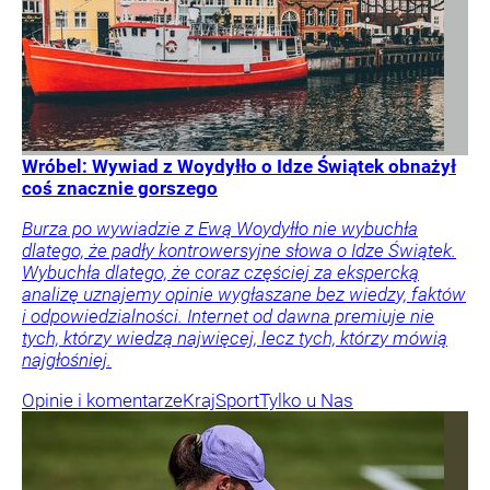
Wróbel: Wywiad z Woydyłło o Idze Świątek obnażył
coś znacznie gorszego
Burza po wywiadzie z Ewą Woydyłło nie wybuchła
dlatego, że padły kontrowersyjne słowa o Idze Świątek.
Wybuchła dlatego, że coraz częściej za ekspercką
analizę uznajemy opinie wygłaszane bez wiedzy, faktów
i odpowiedzialności. Internet od dawna premiuje nie
tych, którzy wiedzą najwięcej, lecz tych, którzy mówią
najgłośniej.
Opinie i komentarze
Kraj
Sport
Tylko u Nas