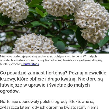
Nie tylko hortensje potrafią zachwycać obfitym kwitnieniem. W małych
ogrodach świetnie sprawdzą się także kalina, tawuła czy karłowe odmiany
budlei
/ Źródło:
Shutterstock
Co posadzić zamiast hortensji? Poznaj niewielkie
krzewy, które obficie i długo kwitną. Niektóre są
łatwiejsze w uprawie i świetne do małych
ogrodów.
Hortensje opanowały polskie ogrody. Efektowne są
zwłaszcza latem, gdy ich ogromne kwiatostany niemal