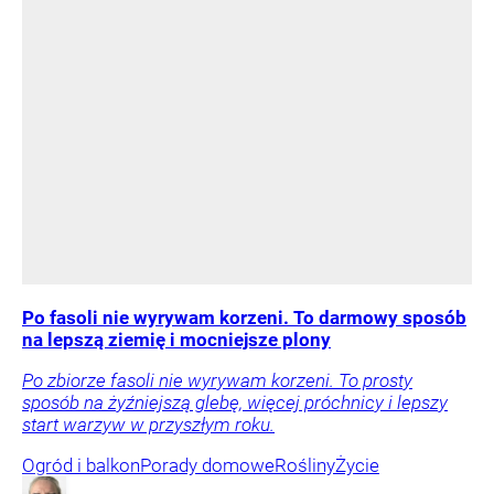
Po fasoli nie wyrywam korzeni. To darmowy sposób
na lepszą ziemię i mocniejsze plony
Po zbiorze fasoli nie wyrywam korzeni. To prosty
sposób na żyźniejszą glebę, więcej próchnicy i lepszy
start warzyw w przyszłym roku.
Ogród i balkon
Porady domowe
Rośliny
Życie