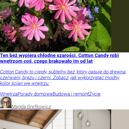
Ten beż wypiera chłodne szarości. Cotton Candy robi
wnętrzom coś, czego brakowało im od lat
Cotton Candy to ciepły, subtelny beż, który pasuje do drewna,
czerwieni, brązu i czerni. Zobacz, jak wykorzystać modny
kolor ścian we wnętrzu.
Wnętrza
Porady domowe
Budowa i remont
Życie
Magda
Grefkowicz