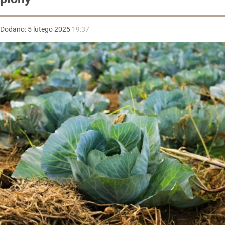
Dodano:
5
lutego
2025
19:37