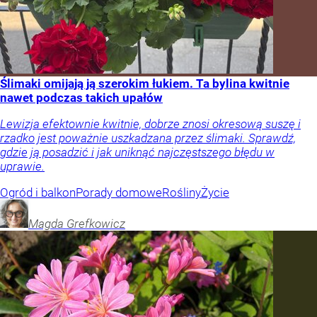
Ślimaki omijają ją szerokim łukiem. Ta bylina kwitnie
nawet podczas takich upałów
Lewizja efektownie kwitnie, dobrze znosi okresową suszę i
rzadko jest poważnie uszkadzana przez ślimaki. Sprawdź,
gdzie ją posadzić i jak uniknąć najczęstszego błędu w
uprawie.
Ogród i balkon
Porady domowe
Rośliny
Życie
Magda
Grefkowicz