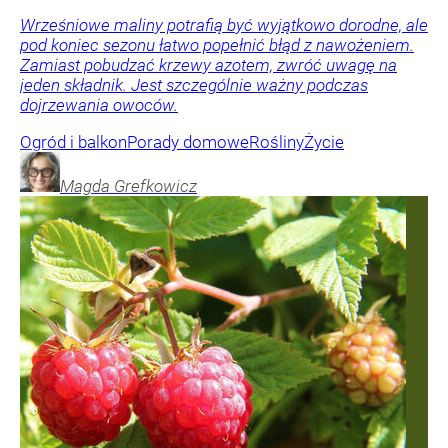
Wrześniowe maliny potrafią być wyjątkowo dorodne, ale
pod koniec sezonu łatwo popełnić błąd z nawożeniem.
Zamiast pobudzać krzewy azotem, zwróć uwagę na
jeden składnik. Jest szczególnie ważny podczas
dojrzewania owoców.
Ogród i balkon
Porady domowe
Rośliny
Życie
Magda
Grefkowicz