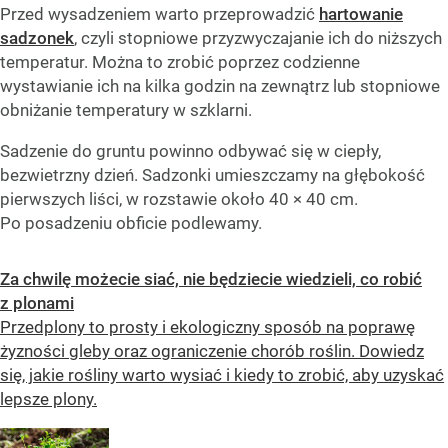
Przed wysadzeniem warto przeprowadzić
hartowanie
sadzonek
, czyli stopniowe przyzwyczajanie ich do niższych
temperatur. Można to zrobić poprzez codzienne
wystawianie ich na kilka godzin na zewnątrz lub stopniowe
obniżanie temperatury w szklarni.
Sadzenie do gruntu powinno odbywać się w ciepły,
bezwietrzny dzień. Sadzonki umieszczamy na głębokość
pierwszych liści, w rozstawie około 40 × 40 cm.
Po posadzeniu obficie podlewamy.
Za chwilę możecie siać, nie będziecie wiedzieli, co robić
z plonami
Przedplony to prosty i ekologiczny sposób na poprawę
żyzności gleby oraz ograniczenie chorób roślin. Dowiedz
się, jakie rośliny warto wysiać i kiedy to zrobić, aby uzyskać
lepsze plony.