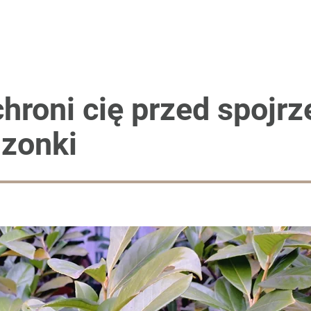
hroni cię przed spojr
dzonki