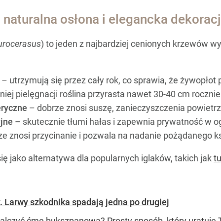
 naturalna osłona i elegancka dekorac
urocerasus
) to jeden z najbardziej cenionych krzewów 
– utrzymują się przez cały rok, co sprawia, że żywopłot
iej pielęgnacji roślina przyrasta nawet 30-40 cm rocznie
eryczne
– dobrze znosi suszę, zanieczyszczenia powietrz
yjne
– skutecznie tłumi hałas i zapewnia prywatność w o
e znosi przycinanie i pozwala na nadanie pożądanego ks
ę jako alternatywa dla popularnych iglaków, takich jak
tu
. Larwy szkodnika spadają jedna po drugiej
alczyć ćmę bukszpanową? Prosty sposób, który uratuje 