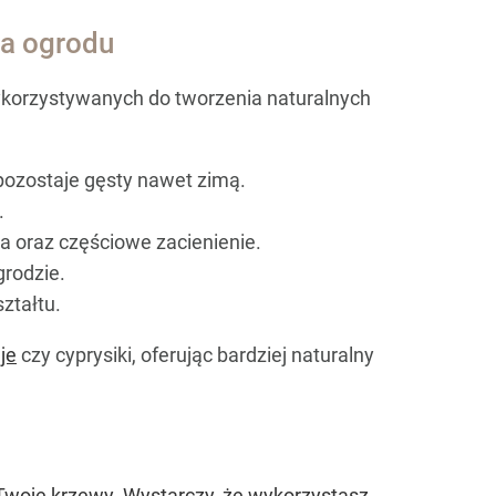
ja ogrodu
wykorzystywanych do tworzenia naturalnych
 pozostaje gęsty nawet zimą.
.
a oraz częściowe zacienienie.
grodzie.
ztałtu.
je
czy cyprysiki, oferując bardziej naturalny
Twoje krzewy. Wystarczy, że wykorzystasz