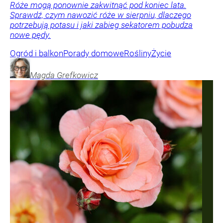
Róże mogą ponownie zakwitnąć pod koniec lata.
Sprawdź, czym nawozić róże w sierpniu, dlaczego
potrzebują potasu i jaki zabieg sekatorem pobudza
nowe pędy.
Ogród i balkon
Porady domowe
Rośliny
Życie
Magda
Grefkowicz