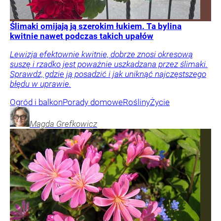
Ślimaki omijają ją szerokim łukiem. Ta bylina
kwitnie nawet podczas takich upałów
Lewizja efektownie kwitnie, dobrze znosi okresową
suszę i rzadko jest poważnie uszkadzana przez ślimaki.
Sprawdź, gdzie ją posadzić i jak uniknąć najczęstszego
błędu w uprawie.
Ogród i balkon
Porady domowe
Rośliny
Życie
Magda
Grefkowicz