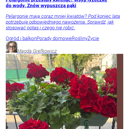
do wody. Znów wypuszczą pąki
Pelargonie mają coraz mniej kwiatów? Pod koniec lata
potrzebują odpowiedniego nawożenia. Sprawdź, jak
stosować potas i czego nie robić.
Ogród i balkon
Porady domowe
Rośliny
Życie
Magda
Grefkowicz