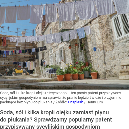
Soda, sól i kilka kropli olejku eterycznego – ten prosty patent przypisywany
sycylijskim gospodyniom ma sprawić, że pranie będzie świeże i przyjemnie
pachnące bez płynu do płukania
/ Źródło:
Unsplash
/
Henry Lim
Soda, sól i kilka kropli olejku zamiast płynu
do płukania? Sprawdzamy popularny patent
przypisywany sycylijskim gospodyniom