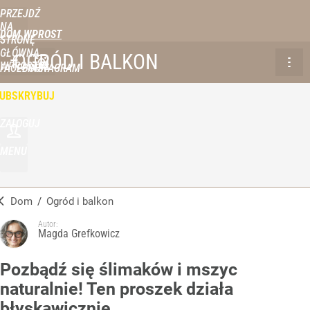
PRZEJDŹ
NA
DOM WPROST
STRONĘ
GŁÓWNĄ
OGRÓD I BALKON
WPROST.PL
FACEBOOK
INSTAGRAM
UBSKRYBUJ
ZALOGUJ
MENU
Dom
/
Ogród i balkon
Autor:
Magda Grefkowicz
Pozbądź się ślimaków i mszyc
naturalnie! Ten proszek działa
błyskawicznie