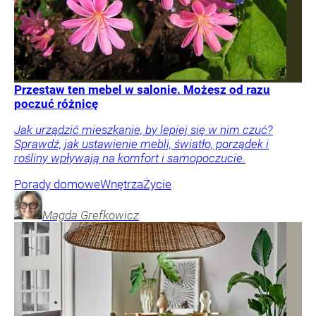
Przestaw ten mebel w salonie. Możesz od razu
poczuć różnicę
Jak urządzić mieszkanie, by lepiej się w nim czuć?
Sprawdź, jak ustawienie mebli, światło, porządek i
rośliny wpływają na komfort i samopoczucie.
Porady domowe
Wnętrza
Życie
Magda
Grefkowicz