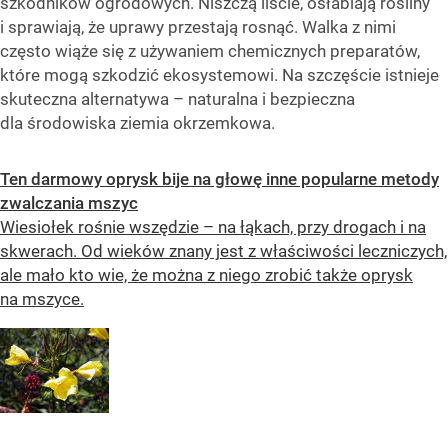
szkodników ogrodowych. Niszczą liście, osłabiają rośliny
i sprawiają, że uprawy przestają rosnąć. Walka z nimi
często wiąże się z używaniem chemicznych preparatów,
które mogą szkodzić ekosystemowi. Na szczęście istnieje
skuteczna alternatywa – naturalna i bezpieczna
dla środowiska ziemia okrzemkowa.
Ten darmowy oprysk bije na głowę inne popularne metody
zwalczania mszyc
Wiesiołek rośnie wszędzie – na łąkach, przy drogach i na
skwerach. Od wieków znany jest z właściwości leczniczych,
ale mało kto wie, że można z niego zrobić także oprysk
na mszyce.