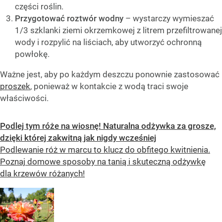
części roślin.
Przygotować roztwór wodny
– wystarczy wymieszać
1/3 szklanki ziemi okrzemkowej z litrem przefiltrowanej
wody i rozpylić na liściach, aby utworzyć ochronną
powłokę.
Ważne jest, aby po każdym deszczu ponownie zastosować
proszek
, ponieważ w kontakcie z wodą traci swoje
właściwości.
Podlej tym róże na wiosnę! Naturalna odżywka za grosze,
dzięki której zakwitną jak nigdy wcześniej
Podlewanie róż w marcu to klucz do obfitego kwitnienia.
Poznaj domowe sposoby na tanią i skuteczną odżywkę
dla krzewów różanych!