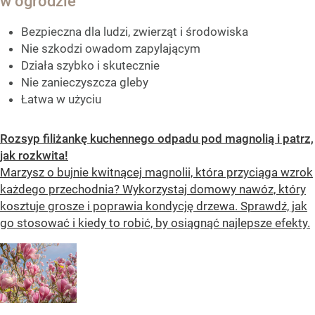
w ogrodzie
Bezpieczna dla ludzi, zwierząt i środowiska
Nie szkodzi owadom zapylającym
Działa szybko i skutecznie
Nie zanieczyszcza gleby
Łatwa w użyciu
Rozsyp filiżankę kuchennego odpadu pod magnolią i patrz,
jak rozkwita!
Marzysz o bujnie kwitnącej magnolii, która przyciąga wzrok
każdego przechodnia? Wykorzystaj domowy nawóz, który
kosztuje grosze i poprawia kondycję drzewa. Sprawdź, jak
go stosować i kiedy to robić, by osiągnąć najlepsze efekty.