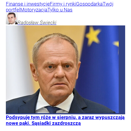
Finanse i inwestycje
Firmy i rynki
Gospodarka
Twój
portfel
Motoryzacja
Tylko u Nas
Radosław
Święcki
Podsypuję tym róże w sierpniu, a zaraz wypuszczają
nowe pąki. Sąsiadki zazdroszczą