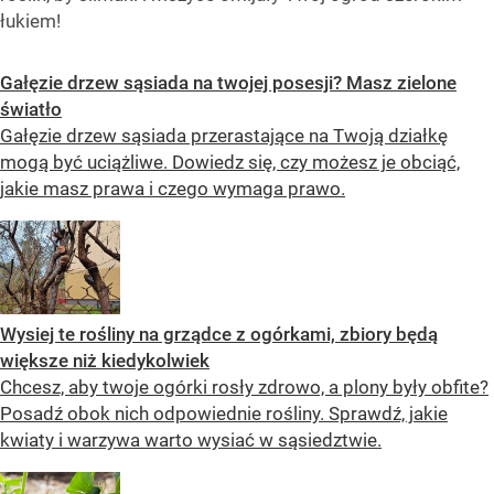
łukiem!
Gałęzie drzew sąsiada na twojej posesji? Masz zielone
światło
Gałęzie drzew sąsiada przerastające na Twoją działkę
mogą być uciążliwe. Dowiedz się, czy możesz je obciąć,
jakie masz prawa i czego wymaga prawo.
Wysiej te rośliny na grządce z ogórkami, zbiory będą
większe niż kiedykolwiek
Chcesz, aby twoje ogórki rosły zdrowo, a plony były obfite?
Posadź obok nich odpowiednie rośliny. Sprawdź, jakie
kwiaty i warzywa warto wysiać w sąsiedztwie.