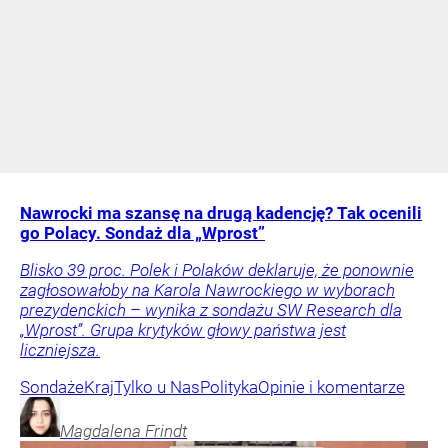
Nawrocki ma szansę na drugą kadencję? Tak ocenili
go Polacy. Sondaż dla „Wprost”
Blisko 39 proc. Polek i Polaków deklaruje, że ponownie
zagłosowałoby na Karola Nawrockiego w wyborach
prezydenckich – wynika z sondażu SW Research dla
„Wprost”. Grupa krytyków głowy państwa jest
liczniejsza.
Sondaże
Kraj
Tylko u Nas
Polityka
Opinie i komentarze
Magdalena
Frindt