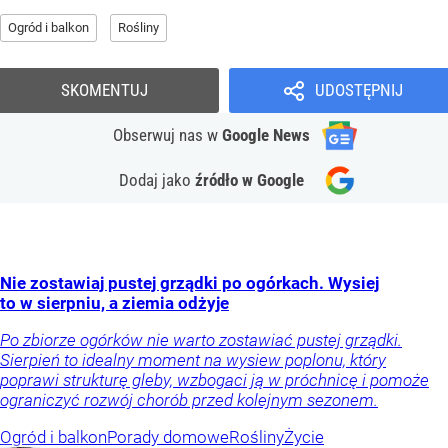
Ogród i balkon
Rośliny
SKOMENTUJ
UDOSTĘPNIJ
Obserwuj nas
w
Google News
Dodaj jako
źródło w Google
Nie zostawiaj pustej grządki po ogórkach. Wysiej
to w sierpniu, a ziemia odżyje
Po zbiorze ogórków nie warto zostawiać pustej grządki.
Sierpień to idealny moment na wysiew poplonu, który
poprawi strukturę gleby, wzbogaci ją w próchnicę i pomoże
ograniczyć rozwój chorób przed kolejnym sezonem.
Ogród i balkon
Porady domowe
Rośliny
Życie