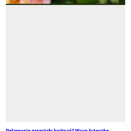
Pelargonie przestały kwitnąć? Wsyp łyżeczkę