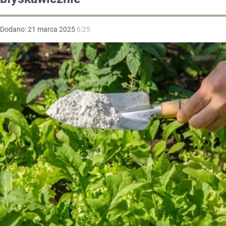
Dodano:
21
marca
2025
6:25