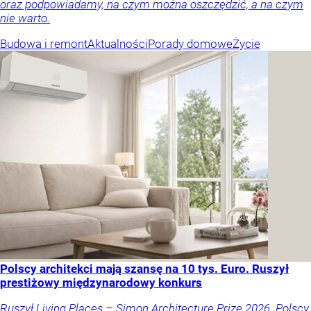
oraz podpowiadamy, na czym można oszczędzić, a na czym
nie warto.
Budowa i remont
Aktualności
Porady domowe
Życie
Polscy architekci mają szansę na 10 tys. Euro. Ruszył
prestiżowy międzynarodowy konkurs
Ruszył Living Places – Simon Architecture Prize 2026. Polscy