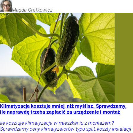
Magda
Grefkowicz
Klimatyzacja kosztuje mniej, niż myślisz. Sprawdzamy,
ile naprawdę trzeba zapłacić za urządzenie i montaż
Ile kosztuje klimatyzacja w mieszkaniu z montażem?
Sprawdzamy ceny klimatyzatorów typu split, koszty instalacji