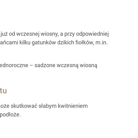
już od wczesnej wiosny, a przy odpowiedniej
ańcami kilku gatunków dzikich fiołków, m.in.
ko jednoroczne – sadzone wczesną wiosną
tu
eń może skutkować słabym kwitnieniem
 podłoże.