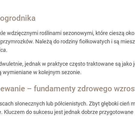
 ogrodnika
le wdzięcznymi roślinami sezonowymi, które cieszą oko 
 przymrozków. Należą do rodziny fiołkowatych i są miesz
ica
.
iny dwuletnie, jednak w praktyce często traktowane są ja
 są wymieniane w kolejnym sezonie.
dlewanie – fundamenty zdrowego wzros
iejscach słonecznych lub półcienistych. Zbyt głęboki ci
e. Kluczem do sukcesu jest jednak dobrze przygotowane