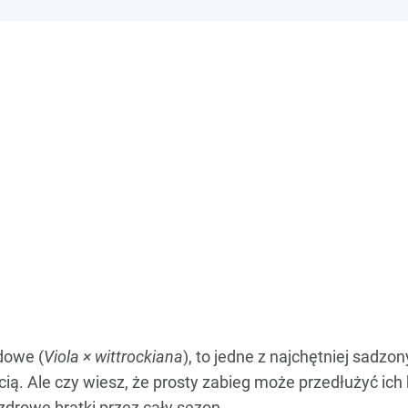
odowe (
Viola × wittrockiana
), to jedne z najchętniej sadz
ią. Ale czy wiesz, że prosty zabieg może przedłużyć ich
zdrowe bratki przez cały sezon.