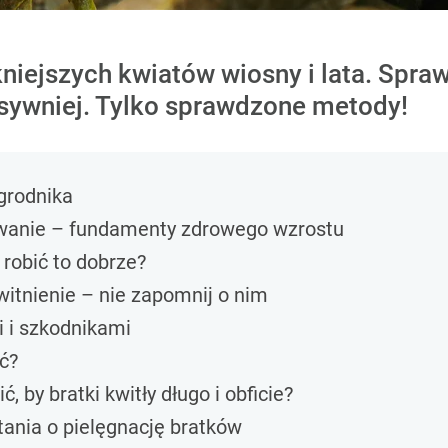
kniejszych kwiatów wiosny i lata. Spra
ensywniej. Tylko sprawdzone metody!
grodnika
ewanie – fundamenty zdrowego wzrostu
robić to dobrze?
witnienie – nie zapomnij o nim
 i szkodnikami
ć?
 by bratki kwitły długo i obficie?
ania o pielęgnację bratków