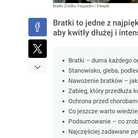
Bratki
Źródło:
Fxquadro / Freepik
Bratki to jedne z najpię
aby kwitły dłużej i int
Bratki – duma każdego o
Stanowisko, gleba, podl
Nawożenie bratków – jak 
Zabieg, który przedłuża k
Ochrona przed chorobami
Co jeszcze warto wiedzie
Podsumowanie – co zrobić,
Najczęściej zadawane pyt