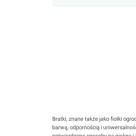
Bratki, znane także jako fiołki ogr
barwą, odpornością i uniwersalnośc
potwierdzone sposoby na piękne i 