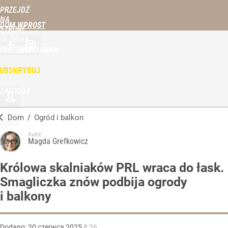
PRZEJDŹ
NA
DOM WPROST
STRONĘ
GŁÓWNĄ
WPROST.PL
FACEBOOK
INSTAGRAM
UBSKRYBUJ
ZALOGUJ
MENU
Dom
/
Ogród i balkon
Autor:
Magda Grefkowicz
Królowa skalniaków PRL wraca do łask.
Smagliczka znów podbija ogrody
i balkony
Dodano:
20
czerwca
2025
8:26