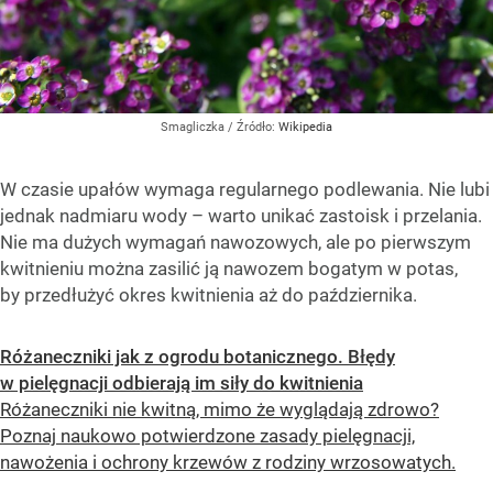
Smagliczka
/ Źródło:
Wikipedia
W czasie upałów wymaga regularnego podlewania. Nie lubi
jednak nadmiaru wody – warto unikać zastoisk i przelania.
Nie ma dużych wymagań nawozowych, ale po pierwszym
kwitnieniu można zasilić ją nawozem bogatym w potas,
by przedłużyć okres kwitnienia aż do października.
Różaneczniki jak z ogrodu botanicznego. Błędy
w pielęgnacji odbierają im siły do kwitnienia
Różaneczniki nie kwitną, mimo że wyglądają zdrowo?
Poznaj naukowo potwierdzone zasady pielęgnacji,
nawożenia i ochrony krzewów z rodziny wrzosowatych.