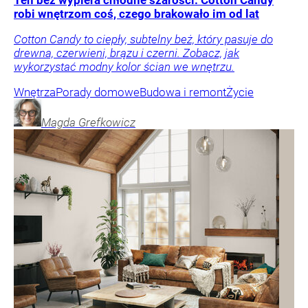
Ten beż wypiera chłodne szarości. Cotton Candy
robi wnętrzom coś, czego brakowało im od lat
Cotton Candy to ciepły, subtelny beż, który pasuje do
drewna, czerwieni, brązu i czerni. Zobacz, jak
wykorzystać modny kolor ścian we wnętrzu.
Wnętrza
Porady domowe
Budowa i remont
Życie
Magda
Grefkowicz