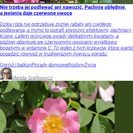
Nie trzeba jej podlewać ani nawozić. Pachnie obłędnie,
a jesienią daje czerwone owoce
Dzika róża nie potrzebuje żyznej rabaty ani ciągłego
podlewania, a mimo to potrafi stworzyć efektowny, pachnący
krzew. Latem przyciąga owady delikatnymi kwiatami, a
później obsypuje się czerwonymi owocami wyjątkowo
bogatymi w witaminę C. To jeden z tych krzewów, które warto
posadzić również w trudniejszym miejscu ogrodu.
Ogród i balkon
Porady domowe
Rośliny
Życie
Magda
Grefkowicz