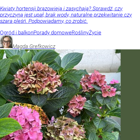
Kwiaty hortensji brązowieją i zasychają? Sprawdź, czy
przyczyną jest upał, brak wody, naturalne przekwitanie czy
szara pleśń. Podpowiadamy, co zrobić.
Ogród i balkon
Porady domowe
Rośliny
Życie
Magda
Grefkowicz