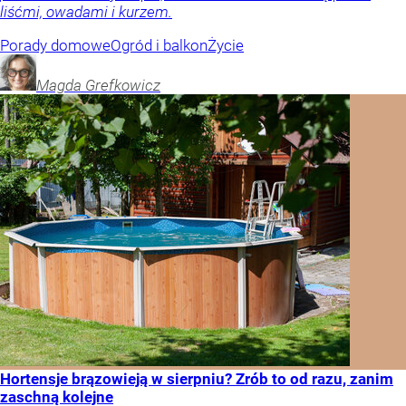
liśćmi, owadami i kurzem.
Porady domowe
Ogród i balkon
Życie
Magda
Grefkowicz
Hortensje brązowieją w sierpniu? Zrób to od razu, zanim
zaschną kolejne