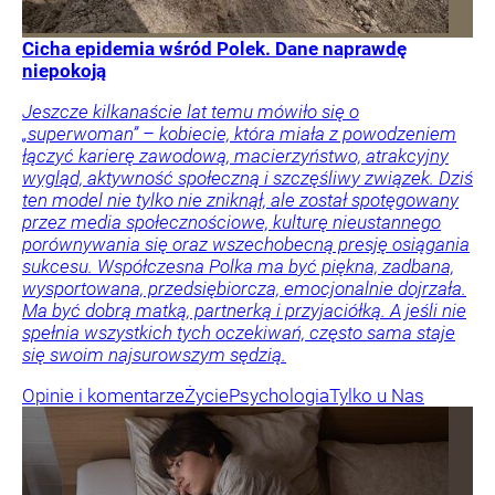
Cicha epidemia wśród Polek. Dane naprawdę
niepokoją
Jeszcze kilkanaście lat temu mówiło się o
„superwoman” – kobiecie, która miała z powodzeniem
łączyć karierę zawodową, macierzyństwo, atrakcyjny
wygląd, aktywność społeczną i szczęśliwy związek. Dziś
ten model nie tylko nie zniknął, ale został spotęgowany
przez media społecznościowe, kulturę nieustannego
porównywania się oraz wszechobecną presję osiągania
sukcesu. Współczesna Polka ma być piękna, zadbana,
wysportowana, przedsiębiorcza, emocjonalnie dojrzała.
Ma być dobrą matką, partnerką i przyjaciółką. A jeśli nie
spełnia wszystkich tych oczekiwań, często sama staje
się swoim najsurowszym sędzią.
Opinie i komentarze
Życie
Psychologia
Tylko u Nas