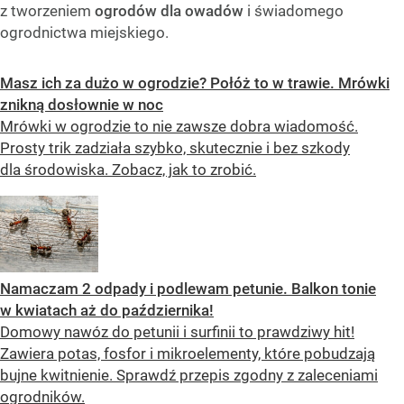
z tworzeniem
ogrodów dla owadów
i świadomego
ogrodnictwa miejskiego.
Masz ich za dużo w ogrodzie? Połóż to w trawie. Mrówki
znikną dosłownie w noc
Mrówki w ogrodzie to nie zawsze dobra wiadomość.
Prosty trik zadziała szybko, skutecznie i bez szkody
dla środowiska. Zobacz, jak to zrobić.
Namaczam 2 odpady i podlewam petunie. Balkon tonie
w kwiatach aż do października!
Domowy nawóz do petunii i surfinii to prawdziwy hit!
Zawiera potas, fosfor i mikroelementy, które pobudzają
bujne kwitnienie. Sprawdź przepis zgodny z zaleceniami
ogrodników.