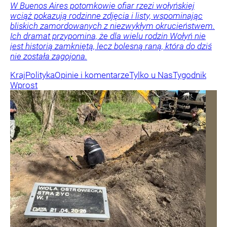
W Buenos Aires potomkowie ofiar rzezi wołyńskiej
wciąż pokazują rodzinne zdjęcia i listy, wspominając
bliskich zamordowanych z niezwykłym okrucieństwem.
Ich dramat przypomina, że dla wielu rodzin Wołyń nie
jest historią zamkniętą, lecz bolesną raną, która do dziś
nie została zagojona.
Kraj
Polityka
Opinie i komentarze
Tylko u Nas
Tygodnik
Wprost