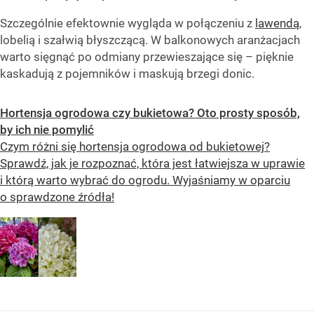
Szczególnie efektownie wygląda w połączeniu z
lawendą
,
lobelią i szałwią błyszczącą. W balkonowych aranżacjach
warto sięgnąć po odmiany przewieszające się – pięknie
kaskadują z pojemników i maskują brzegi donic.
Hortensja ogrodowa czy bukietowa? Oto prosty sposób,
by ich nie pomylić
Czym różni się hortensja ogrodowa od bukietowej?
Sprawdź, jak je rozpoznać, która jest łatwiejsza w uprawie
i którą warto wybrać do ogrodu. Wyjaśniamy w oparciu
o sprawdzone źródła!