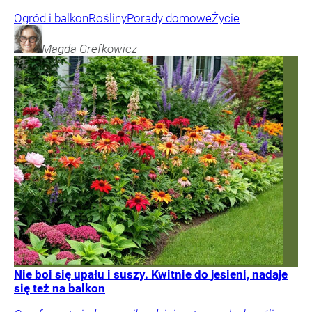
Ogród i balkon
Rośliny
Porady domowe
Życie
Magda
Grefkowicz
Nie boi się upału i suszy. Kwitnie do jesieni, nadaje
się też na balkon