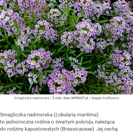
Smagliczka nadmorska
/ Źródło:
Dom WPROST.pl
/
Magda Grefkowicz
Smagliczka nadmorska (
Lobularia maritima
)
to jednoroczna roślina o zwartym pokroju, należąca
do rodziny kapustowatych (Brassicaceae). Jej cechą