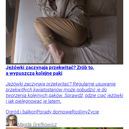
Jeżówki zaczynają przekwitać? Zrób to,
a wypuszczą kolejne pąki
Jeżówki zaczynają przekwitać? Regularne usuwanie
przekwitłych kwiatostanów może pobudzić je do
tworzenia kolejnych pąków. Sprawdź, gdzie ciąć jeżówki
i jak pielęgnować je latem.
Ogród i balkon
Porady domowe
Rośliny
Życie
Magda
Grefkowicz