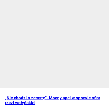
„Nie chodzi o zemstę”. Mocny apel w sprawie ofiar
rzezi wołyńskiej