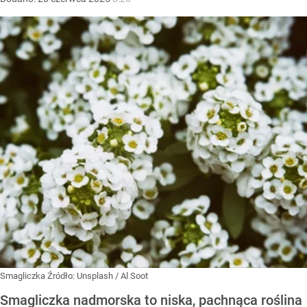
Smagliczka
Źródło:
Unsplash
/
Al Soot
Smagliczka nadmorska to niska, pachnąca roślina