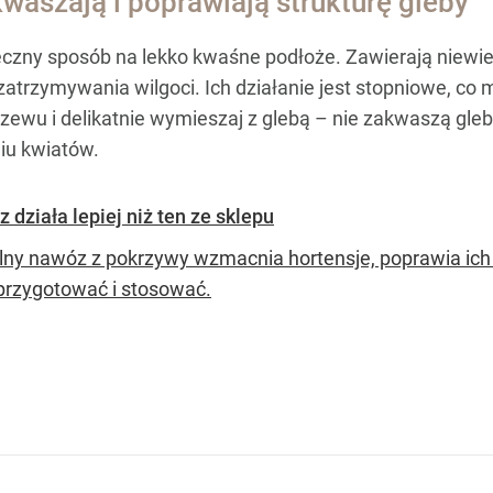
waszają i poprawiają strukturę gleby
czny sposób na lekko kwaśne podłoże. Zawierają niewielk
 zatrzymywania wilgoci. Ich działanie jest stopniowe, c
zewu i delikatnie wymieszaj z glebą – nie zakwaszą gleb
iu kwiatów.
działa lepiej niż ten ze sklepu
lny nawóz z pokrzywy wzmacnia hortensje, poprawia ich 
 przygotować i stosować.