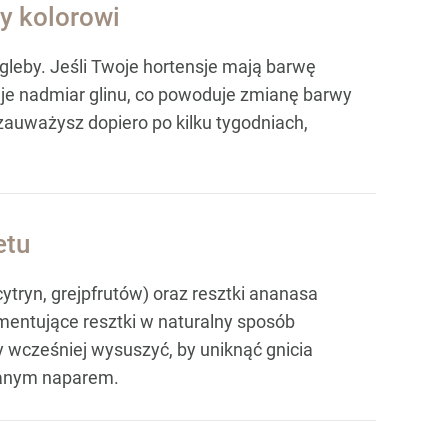
ży kolorowi
gleby. Jeśli Twoje hortensje mają barwę
uje nadmiar glinu, co powoduje zmianę barwy
 zauważysz dopiero po kilku tygodniach,
etu
cytryn, grejpfrutów) oraz resztki ananasa
mentujące resztki w naturalny sposób
ży wcześniej wysuszyć, by uniknąć gnicia
skanym naparem.