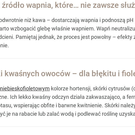
e źródło wapnia, które… nie zawsze słu
ą odwrotnie niż kawa – dostarczają wapnia i podnoszą pH 
warto wzbogacić glebę właśnie wapniem. Wapń neutraliz
cieni. Pamiętaj jednak, że proces jest powolny – efekty
nie.
ki kwaśnych owoców – dla błękitu i fiol
, niebieskofioletowym
kolorze hortensji, skórki cytrusów (
zne. Ich lekko kwaśny odczyn działa zakwaszająco, a fer
tasu, wspierając obfite i barwne kwitnienie. Skórki nale
ożyć je na rabacie lub zalać wodą i podlewać roślinę uzy