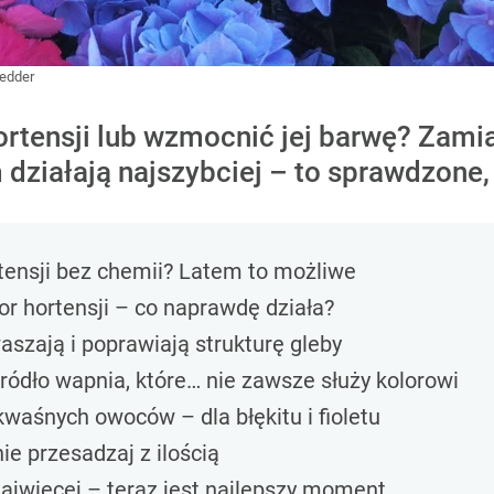
Tedder
rtensji lub wzmocnić jej barwę? Zamia
ziałają najszybciej – to sprawdzone,
rtensji bez chemii? Latem to możliwe
or hortensji – co naprawdę działa?
aszają i poprawiają strukturę gleby
źródło wapnia, które… nie zawsze służy kolorowi
 kwaśnych owoców – dla błękitu i fioletu
e przesadzaj z ilością
ajwięcej – teraz jest najlepszy moment