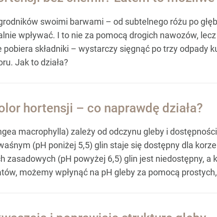
odników swoimi barwami – od subtelnego różu po głębok
ealnie wpływać. I to nie za pomocą drogich nawozów, le
nie pobiera składniki – wystarczy sięgnąć po trzy odpady 
ru. Jak to działa?
lor hortensji – co naprawdę działa?
ea macrophylla) zależy od odczynu gleby i dostępności
waśnym (pH poniżej 5,5) glin staje się dostępny dla korz
ch zasadowych (pH powyżej 6,5) glin jest niedostępny, a
tów, możemy wpłynąć na pH gleby za pomocą prostych,