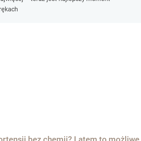
 rękach
ortensji bez chemii? Latem to możliwe