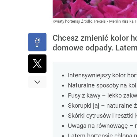
Kwiaty hortensji
Źródło:
Pexels
/
Merilin Kirsika 
Chcesz zmienić kolor ho
domowe odpady. Latem d
Intensywniejszy kolor ho
Naturalne sposoby na kol
Fusy z kawy – lekko zakw
Skorupki jaj – naturalne 
Skórki cytrusów i resztki
Uwaga na równowagę – ni
Latem hortensje chłoną n