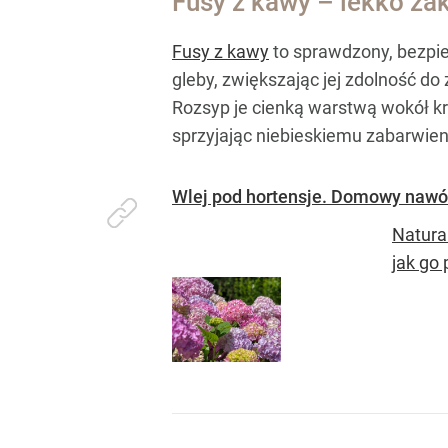
Fusy z kawy – lekko zak
Fusy z kawy
to sprawdzony, bezpie
gleby, zwiększając jej zdolność do
Rozsyp je cienką warstwą wokół kr
sprzyjając niebieskiemu zabarwien
Wlej pod hortensje. Domowy nawóz 
Natura
jak go