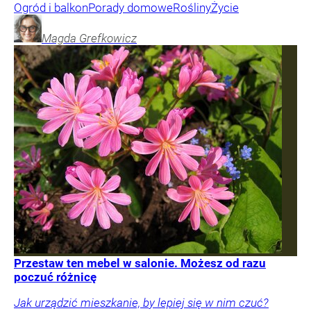
Ogród i balkon
Porady domowe
Rośliny
Życie
Magda
Grefkowicz
Przestaw ten mebel w salonie. Możesz od razu
poczuć różnicę
Jak urządzić mieszkanie, by lepiej się w nim czuć?