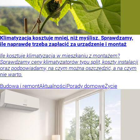
Klimatyzacja kosztuje mniej, niż myślisz. Sprawdzamy,
ile naprawdę trzeba zapłacić za urządzenie i montaż
Ile kosztuje klimatyzacja w mieszkaniu z montażem?
Sprawdzamy ceny klimatyzatorów typu split, koszty instalacji
oraz podpowiadamy, na czym można oszczędzić, a na czym
nie warto.
Budowa i remont
Aktualności
Porady domowe
Życie