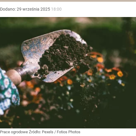
Dodano:
29
września
2025
18:00
Prace ogrodowe
Źródło:
Pexels
/
Fotios Photos