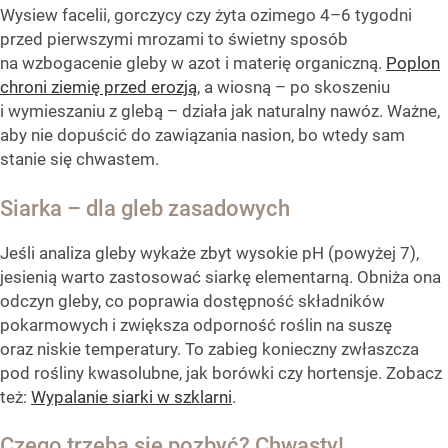
Wysiew facelii, gorczycy czy żyta ozimego 4–6 tygodni
przed pierwszymi mrozami to świetny sposób
na wzbogacenie gleby w azot i materię organiczną.
Poplon
chroni ziemię przed erozją
, a wiosną – po skoszeniu
i wymieszaniu z glebą – działa jak naturalny nawóz. Ważne,
aby nie dopuścić do zawiązania nasion, bo wtedy sam
stanie się chwastem.
Siarka – dla gleb zasadowych
Jeśli analiza gleby wykaże zbyt wysokie pH (powyżej 7),
jesienią warto zastosować siarkę elementarną. Obniża ona
odczyn gleby, co poprawia dostępność składników
pokarmowych i zwiększa odporność roślin na suszę
oraz niskie temperatury. To zabieg konieczny zwłaszcza
pod rośliny kwasolubne, jak borówki czy hortensje. Zobacz
też:
Wypalanie siarki w szklarni
.
Czego trzeba się pozbyć? Chwasty!