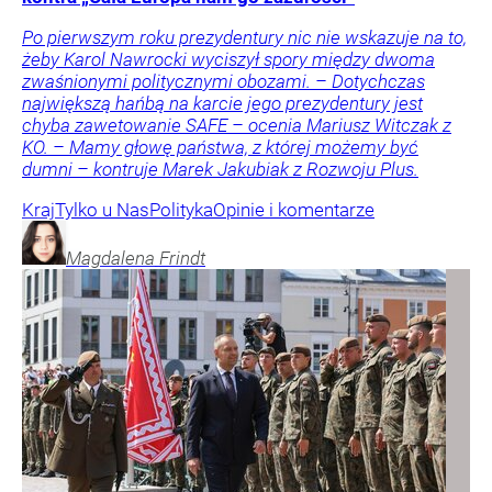
Po pierwszym roku prezydentury nic nie wskazuje na to,
żeby Karol Nawrocki wyciszył spory między dwoma
zwaśnionymi politycznymi obozami. – Dotychczas
największą hańbą na karcie jego prezydentury jest
chyba zawetowanie SAFE – ocenia Mariusz Witczak z
KO. – Mamy głowę państwa, z której możemy być
dumni – kontruje Marek Jakubiak z Rozwoju Plus.
Kraj
Tylko u Nas
Polityka
Opinie i komentarze
Magdalena
Frindt