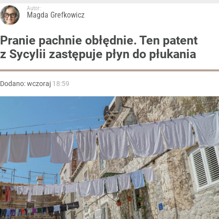
Autor:
Magda Grefkowicz
Pranie pachnie obłędnie. Ten patent
z Sycylii zastępuje płyn do płukania
Dodano:
wczoraj
18:59