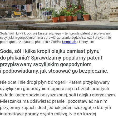
Soda, sól i kilka kropli olejku eterycznego – ten prosty patent przypisywany
sycylijskim gospodyniom ma sprawić, że pranie będzie świeże i przyjemnie
pachnące bez płynu do płukania
/ Źródło:
Unsplash
/
Henry Lim
Soda, sól i kilka kropli olejku zamiast płynu
do płukania? Sprawdzamy popularny patent
przypisywany sycylijskim gospodyniom
i podpowiadamy, jak stosować go bezpiecznie.
Nie ocet i nie drogi płyn z drogerii. Patent przypisywany
sycylijskim gospodyniom opiera się na trzech prostych
składnikach: sodzie oczyszczonej, soli i olejku eterycznym.
Mieszanka ma odświeżać pranie i pozostawiać na nim
przyjemny zapach. Jest jednak jeden szczegół, o którym
internetowe porady często milczą. Nie do każdej