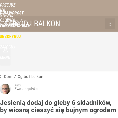
PRZEJDŹ
NA
DOM WPROST
STRONĘ
GŁÓWNĄ
OGRÓD I BALKON
WPROST.PL
FACEBOOK
INSTAGRAM
UBSKRYBUJ
ZALOGUJ
MENU
Dom
/
Ogród i balkon
Autor:
Ewa Jagalska
Jesienią dodaj do gleby 6 składników,
by wiosną cieszyć się bujnym ogrodem