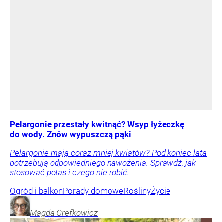
Pelargonie przestały kwitnąć? Wsyp łyżeczkę
do wody. Znów wypuszczą pąki
Pelargonie mają coraz mniej kwiatów? Pod koniec lata
potrzebują odpowiedniego nawożenia. Sprawdź, jak
stosować potas i czego nie robić.
Ogród i balkon
Porady domowe
Rośliny
Życie
Magda
Grefkowicz