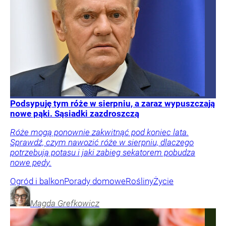
Podsypuję tym róże w sierpniu, a zaraz wypuszczają
nowe pąki. Sąsiadki zazdroszczą
Róże mogą ponownie zakwitnąć pod koniec lata.
Sprawdź, czym nawozić róże w sierpniu, dlaczego
potrzebują potasu i jaki zabieg sekatorem pobudza
nowe pędy.
Ogród i balkon
Porady domowe
Rośliny
Życie
Magda
Grefkowicz