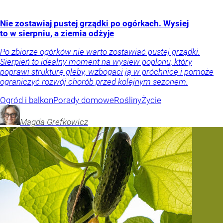
Nie zostawiaj pustej grządki po ogórkach. Wysiej
to w sierpniu, a ziemia odżyje
Po zbiorze ogórków nie warto zostawiać pustej grządki.
Sierpień to idealny moment na wysiew poplonu, który
poprawi strukturę gleby, wzbogaci ją w próchnicę i pomoże
ograniczyć rozwój chorób przed kolejnym sezonem.
Ogród i balkon
Porady domowe
Rośliny
Życie
Magda
Grefkowicz