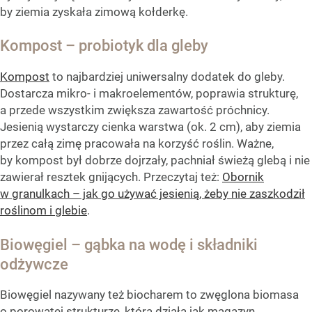
by ziemia zyskała zimową kołderkę.
Kompost – probiotyk dla gleby
Kompost
to najbardziej uniwersalny dodatek do gleby.
Dostarcza mikro- i makroelementów, poprawia strukturę,
a przede wszystkim zwiększa zawartość próchnicy.
Jesienią wystarczy cienka warstwa (ok. 2 cm), aby ziemia
przez całą zimę pracowała na korzyść roślin. Ważne,
by kompost był dobrze dojrzały, pachniał świeżą glebą i nie
zawierał resztek gnijących. Przeczytaj też:
Obornik
w granulkach – jak go używać jesienią, żeby nie zaszkodził
roślinom i glebie
.
Biowęgiel – gąbka na wodę i składniki
odżywcze
Biowęgiel nazywany też biocharem to zwęglona biomasa
o porowatej strukturze, która działa jak magazyn