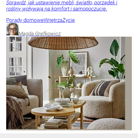
Sprawdź, jak ustawienie mebli, światło, porządek i
rośliny wpływają na komfort i samopoczucie.
Porady domowe
Wnętrza
Życie
Magda
Grefkowicz