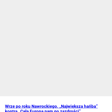
Wrze po roku Nawrockiego. „Największa hańba”
kontra „Cała Europa nam go zazdrości”