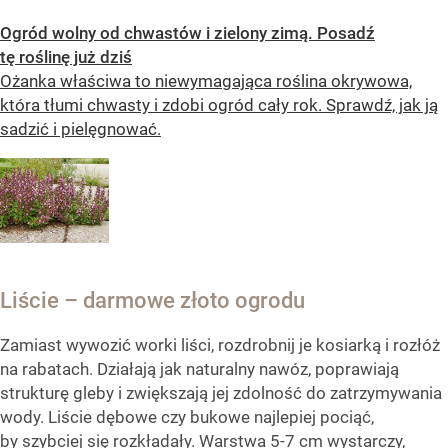
Ogród wolny od chwastów i zielony zimą. Posadź
tę roślinę już dziś
Ożanka właściwa to niewymagająca roślina okrywowa,
która tłumi chwasty i zdobi ogród cały rok. Sprawdź, jak ją
sadzić i pielęgnować.
Liście – darmowe złoto ogrodu
Zamiast wywozić worki liści, rozdrobnij je kosiarką i rozłóż
na rabatach. Działają jak naturalny nawóz, poprawiają
strukturę gleby i zwiększają jej zdolność do zatrzymywania
wody. Liście dębowe czy bukowe najlepiej pociąć,
by szybciej się rozkładały. Warstwa 5-7 cm wystarczy,