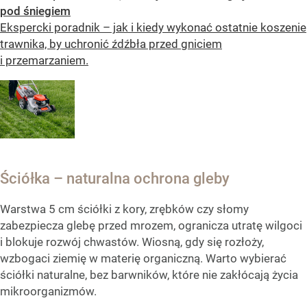
pod śniegiem
Ekspercki poradnik – jak i kiedy wykonać ostatnie koszenie
trawnika, by uchronić źdźbła przed gniciem
i przemarzaniem.
Ściółka – naturalna ochrona gleby
Warstwa 5 cm ściółki z kory, zrębków czy słomy
zabezpiecza glebę przed mrozem, ogranicza utratę wilgoci
i blokuje rozwój chwastów. Wiosną, gdy się rozłoży,
wzbogaci ziemię w materię organiczną. Warto wybierać
ściółki naturalne, bez barwników, które nie zakłócają życia
mikroorganizmów.