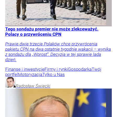
Tego sondażu premier nie może zlekceważyć.
Polacy o przywróceniu CPN
Prawie dwie trzecie Polaków chce przywrócenia
pakietu CPN na dwa ostatnie tygodnie wakacji – wynika
z sondażu dla „Wprost”. Decyzja w tej sprawie lada
dzień.
Finanse i inwestycje
Firmy i rynki
Gospodarka
Twój
portfel
Motoryzacja
Tylko u Nas
Radosław
Święcki