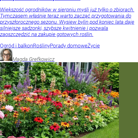
Większość ogrodników w sierpniu myśli już tylko o zbiorach.
Tymczasem właśnie teraz warto zacząć przygotowania do
przyszłorocznego sezonu. Wysiew bylin pod koniec lata daje
silniejsze sadzonki, szybsze kwitnienie i pozwala
zaoszczędzić na zakupie gotowych roślin.
Ogród i balkon
Rośliny
Porady domowe
Życie
Magda
Grefkowicz