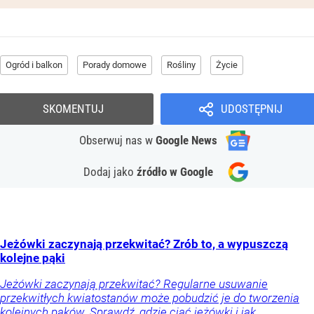
Ogród i balkon
Porady domowe
Rośliny
Życie
SKOMENTUJ
UDOSTĘPNIJ
Obserwuj nas
w
Google News
Dodaj jako
źródło w Google
Jeżówki zaczynają przekwitać? Zrób to, a wypuszczą
kolejne pąki
Jeżówki zaczynają przekwitać? Regularne usuwanie
przekwitłych kwiatostanów może pobudzić je do tworzenia
kolejnych pąków. Sprawdź, gdzie ciąć jeżówki i jak