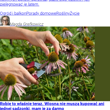
pielęgnować je latem.
Ogród i balkon
Porady domowe
Rośliny
Życie
Magda
Grefkowicz
Robię to właśnie teraz. Wiosną nie muszą kupować ani
jednej sadzonki, mam je za darmo