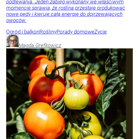
podlewania. Jeden zabieg wykonany we właściwym
momencie sprawia, że roślina przestaje produkować
nowe pędy i kieruje całą energię do dojrzewających
owoców.
Ogród i balkon
Rośliny
Porady domowe
Życie
Magda
Grefkowicz