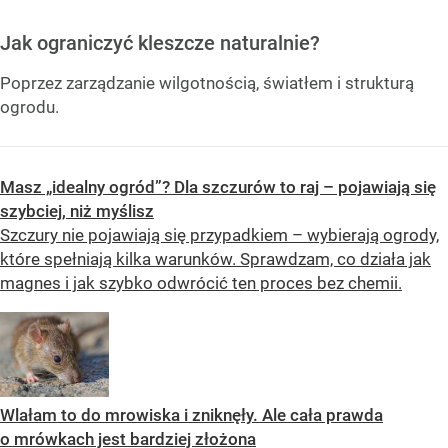
Jak ograniczyć kleszcze naturalnie?
Poprzez zarządzanie wilgotnością, światłem i strukturą
ogrodu.
Masz „idealny ogród”? Dla szczurów to raj – pojawiają się
szybciej, niż myślisz
Szczury nie pojawiają się przypadkiem – wybierają ogrody,
które spełniają kilka warunków. Sprawdzam, co działa jak
magnes i jak szybko odwrócić ten proces bez chemii.
Wlałam to do mrowiska i zniknęły. Ale cała prawda
o mrówkach jest bardziej złożona