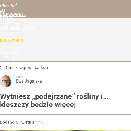
PRZEJDŹ
NA
DOM WPROST
STRONĘ
GŁÓWNĄ
WPROST.PL
FACEBOOK
INSTAGRAM
UBSKRYBUJ
ZALOGUJ
MENU
Dom
/
Ogród i balkon
Autor:
Ewa Jagalska
Wytniesz „podejrzane” rośliny i…
kleszczy będzie więcej
Dodano:
3
kwietnia
4:45