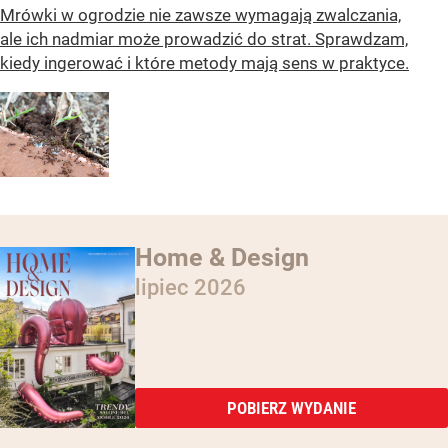
Mrówki w ogrodzie nie zawsze wymagają zwalczania,
ale ich nadmiar może prowadzić do strat. Sprawdzam,
kiedy ingerować i które metody mają sens w praktyce.
Home & Design
lipiec 2026
POBIERZ WYDANIE