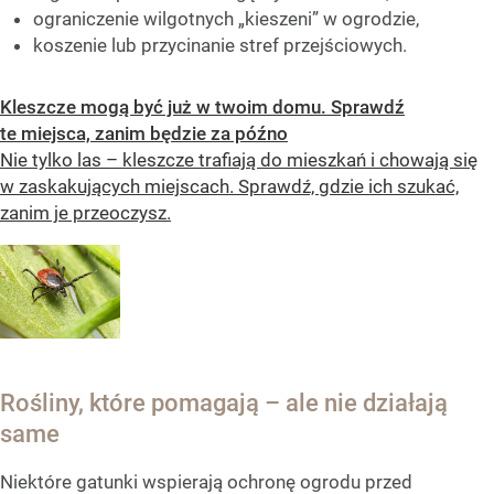
ograniczenie wilgotnych „kieszeni” w ogrodzie,
koszenie lub przycinanie stref przejściowych.
Kleszcze mogą być już w twoim domu. Sprawdź
te miejsca, zanim będzie za późno
Nie tylko las – kleszcze trafiają do mieszkań i chowają się
w zaskakujących miejscach. Sprawdź, gdzie ich szukać,
zanim je przeoczysz.
Rośliny, które pomagają – ale nie działają
same
Niektóre gatunki wspierają ochronę ogrodu przed