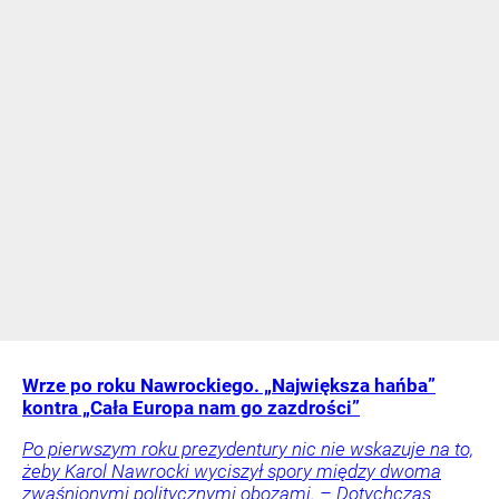
Wrze po roku Nawrockiego. „Największa hańba”
kontra „Cała Europa nam go zazdrości”
Po pierwszym roku prezydentury nic nie wskazuje na to,
żeby Karol Nawrocki wyciszył spory między dwoma
zwaśnionymi politycznymi obozami. – Dotychczas