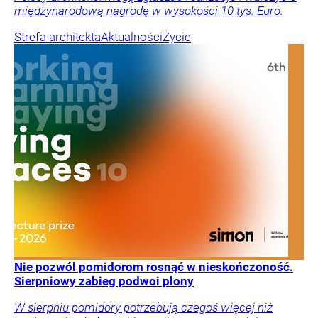
międzynarodową nagrodę w wysokości 10 tys. Euro.
Strefa architekta
Aktualności
Życie
Nie pozwól pomidorom rosnąć w nieskończoność.
Sierpniowy zabieg podwoi plony
W sierpniu pomidory potrzebują czegoś więcej niż