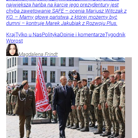
największą hańbą na karcie jego prezydentury jest
chyba zawetowanie SAFE – ocenia Mariusz Witczak z
KO. – Mamy głowę państwa, z której możemy być
dumni – kontruje Marek Jakubiak z Rozwoju Plus.
Kraj
Tylko u Nas
Polityka
Opinie i komentarze
Tygodnik
Wprost
Magdalena
Frindt