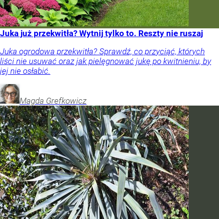
Juka już przekwitła? Wytnij tylko to. Reszty nie ruszaj
Juka ogrodowa przekwitła? Sprawdź, co przyciąć, których
liści nie usuwać oraz jak pielęgnować jukę po kwitnieniu, by
jej nie osłabić.
Magda
Grefkowicz