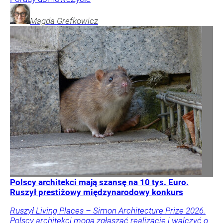
Magda
Grefkowicz
Polscy architekci mają szansę na 10 tys. Euro.
Ruszył prestiżowy międzynarodowy konkurs
Ruszył Living Places – Simon Architecture Prize 2026.
Polscy architekci mogą zgłaszać realizacje i walczyć o