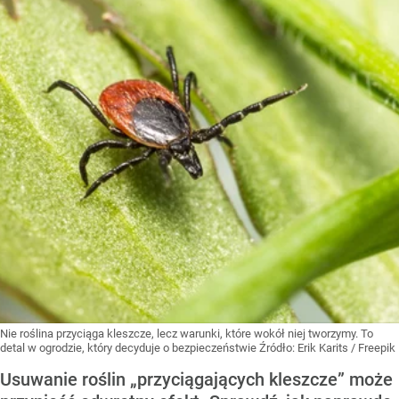
Nie roślina przyciąga kleszcze, lecz warunki, które wokół niej tworzymy. To
detal w ogrodzie, który decyduje o bezpieczeństwie
Źródło:
Erik Karits / Freepik
Usuwanie roślin „przyciągających kleszcze” może