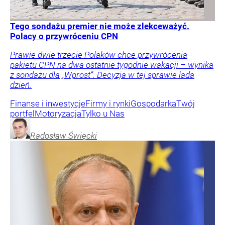
Tego sondażu premier nie może zlekceważyć.
Polacy o przywróceniu CPN
Prawie dwie trzecie Polaków chce przywrócenia
pakietu CPN na dwa ostatnie tygodnie wakacji – wynika
z sondażu dla „Wprost”. Decyzja w tej sprawie lada
dzień.
Finanse i inwestycje
Firmy i rynki
Gospodarka
Twój
portfel
Motoryzacja
Tylko u Nas
Radosław
Święcki