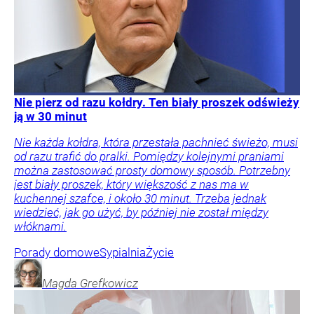
Nie pierz od razu kołdry. Ten biały proszek odświeży
ją w 30 minut
Nie każda kołdra, która przestała pachnieć świeżo, musi
od razu trafić do pralki. Pomiędzy kolejnymi praniami
można zastosować prosty domowy sposób. Potrzebny
jest biały proszek, który większość z nas ma w
kuchennej szafce, i około 30 minut. Trzeba jednak
wiedzieć, jak go użyć, by później nie został między
włóknami.
Porady domowe
Sypialnia
Życie
Magda
Grefkowicz