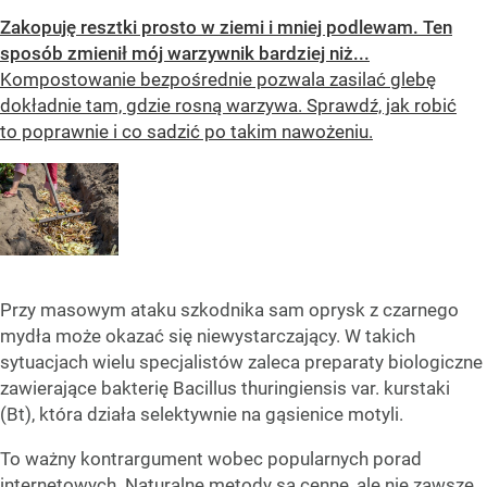
Zakopuję resztki prosto w ziemi i mniej podlewam. Ten
sposób zmienił mój warzywnik bardziej niż...
Kompostowanie bezpośrednie pozwala zasilać glebę
dokładnie tam, gdzie rosną warzywa. Sprawdź, jak robić
to poprawnie i co sadzić po takim nawożeniu.
Przy masowym ataku szkodnika sam oprysk z czarnego
mydła może okazać się niewystarczający. W takich
sytuacjach wielu specjalistów zaleca preparaty biologiczne
zawierające bakterię Bacillus thuringiensis var. kurstaki
(Bt), która działa selektywnie na gąsienice motyli.
To ważny kontrargument wobec popularnych porad
internetowych. Naturalne metody są cenne, ale nie zawsze