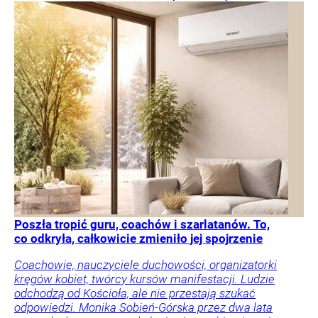
Poszła tropić guru, coachów i szarlatanów. To,
co odkryła, całkowicie zmieniło jej spojrzenie
Coachowie, nauczyciele duchowości, organizatorki
kręgów kobiet, twórcy kursów manifestacji. Ludzie
odchodzą od Kościoła, ale nie przestają szukać
odpowiedzi. Monika Sobień-Górska przez dwa lata