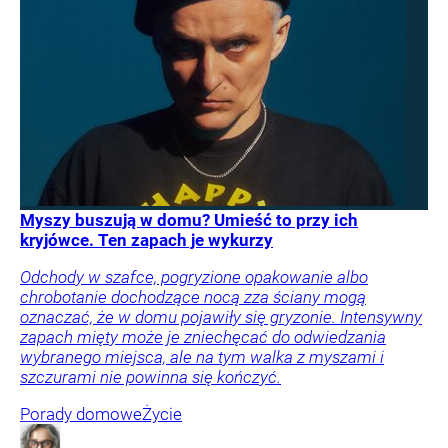
Myszy buszują w domu? Umieść to przy ich
kryjówce. Ten zapach je wykurzy
Odchody w szafce, pogryzione opakowanie albo
chrobotanie dochodzące nocą zza ściany mogą
oznaczać, że w domu pojawiły się gryzonie. Intensywny
zapach mięty może je zniechęcać do odwiedzania
wybranego miejsca, ale na tym walka z myszami i
szczurami nie powinna się kończyć.
Porady domowe
Życie