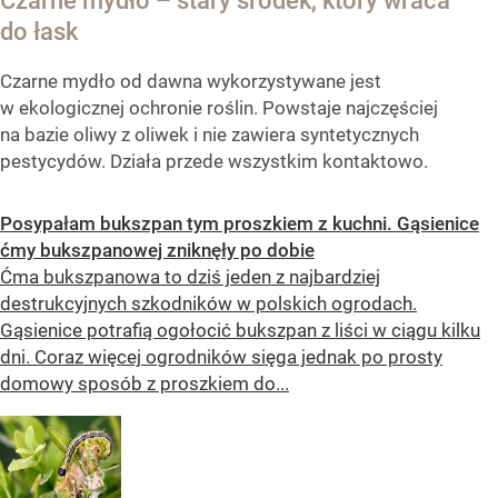
Czarne mydło – stary środek, który wraca
do łask
Czarne mydło od dawna wykorzystywane jest
w ekologicznej ochronie roślin. Powstaje najczęściej
na bazie oliwy z oliwek i nie zawiera syntetycznych
pestycydów. Działa przede wszystkim kontaktowo.
Posypałam bukszpan tym proszkiem z kuchni. Gąsienice
ćmy bukszpanowej zniknęły po dobie
Ćma bukszpanowa to dziś jeden z najbardziej
destrukcyjnych szkodników w polskich ogrodach.
Gąsienice potrafią ogołocić bukszpan z liści w ciągu kilku
dni. Coraz więcej ogrodników sięga jednak po prosty
domowy sposób z proszkiem do...