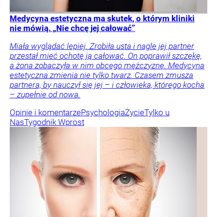
Medycyna estetyczna ma skutek, o którym kliniki
nie mówią. „Nie chcę jej całować”
Miała wyglądać lepiej. Zrobiła usta i nagle jej partner
przestał mieć ochotę ją całować. On poprawił szczękę,
a żona zobaczyła w nim obcego mężczyznę. Medycyna
estetyczna zmienia nie tylko twarz. Czasem zmusza
partnera, by nauczył się jej – i człowieka, którego kocha
– zupełnie od nowa.
Opinie i komentarze
Psychologia
Życie
Tylko u
Nas
Tygodnik Wprost