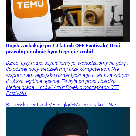
Rojek zaskakuje po 19 latach OFF Festivalu: Dziś
prawdopodobnie bym tego nie zrobił
Dzieci były małe, usypialiśmy je, wchodziliśmy na górę i
do późnej nocy siedzieliśmy przy komputerach. Nie
wspominam tego jako romantycznego czasu, za którym
dziś szczególnie tęsknię. To była po prostu bardzo
ciężka praca – mówi Artur Rojek o początkach OFF
Festivalu.
Rozrywka
Festiwale/Przeglądy
Muzyka
Tylko u Nas