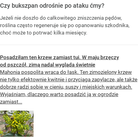
Czy bukszpan odrośnie po ataku ćmy?
Jeżeli nie doszło do całkowitego zniszczenia pędów,
roślina często regeneruje się po opanowaniu szkodnika,
choć może to potrwać kilka miesięcy.
Posadziłam ten krzew zamiast tui. W maju brzęczy
od pszczół, zimą nadal wygląda świetnie
Mahonia pospolita wraca do łask. Ten zimozielony krzew
nie tylko efektownie kwitnie i przyciąga zapylacze, ale także
dobrze radzi sobie w cieniu, suszy i miejskich warunkach.
Wyjaśniam, dlaczego warto posadzić ją w ogrodzie
zamiast...