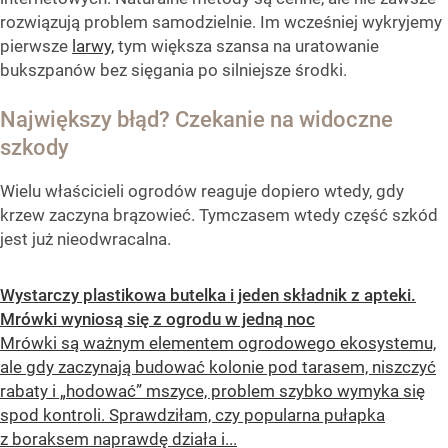
rozwiązują problem samodzielnie. Im wcześniej wykryjemy
pierwsze
larwy,
tym większa szansa na uratowanie
bukszpanów bez sięgania po silniejsze środki.
Największy błąd? Czekanie na widoczne
szkody
Wielu właścicieli ogrodów reaguje dopiero wtedy, gdy
krzew zaczyna brązowieć. Tymczasem wtedy część szkód
jest już nieodwracalna.
Wystarczy plastikowa butelka i jeden składnik z apteki.
Mrówki wyniosą się z ogrodu w jedną noc
Mrówki są ważnym elementem ogrodowego ekosystemu,
ale gdy zaczynają budować kolonie pod tarasem, niszczyć
rabaty i „hodować” mszyce, problem szybko wymyka się
spod kontroli. Sprawdziłam, czy popularna pułapka
z boraksem naprawdę działa i...