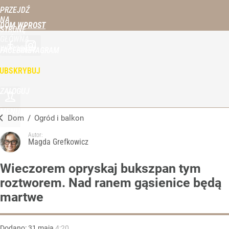
PRZEJDŹ
NA
DOM WPROST
STRONĘ
GŁÓWNĄ
WPROST.PL
FACEBOOK
INSTAGRAM
UBSKRYBUJ
ZALOGUJ
MENU
Dom
/
Ogród i balkon
Autor:
Magda Grefkowicz
Wieczorem opryskaj bukszpan tym
roztworem. Nad ranem gąsienice będą
martwe
Dodano:
31
maja
4:20