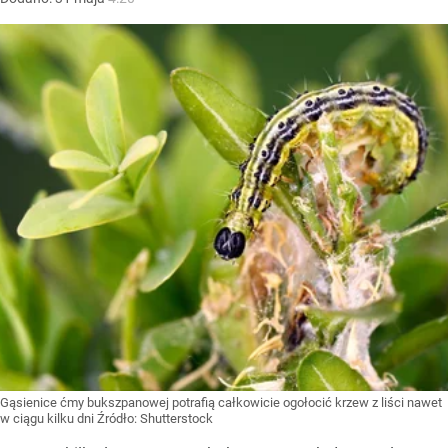
Gąsienice ćmy bukszpanowej potrafią całkowicie ogołocić krzew z liści nawet
w ciągu kilku dni
Źródło:
Shutterstock