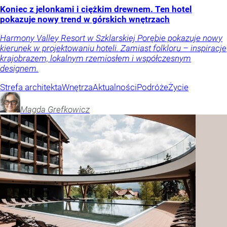
Koniec z jelonkami i ciężkim drewnem. Ten hotel
pokazuje nowy trend w górskich wnętrzach
Harmony Valley Resort w Szklarskiej Porębie pokazuje nowy
kierunek w projektowaniu hoteli. Zamiast folkloru – inspiracje
krajobrazem, lokalnym rzemiosłem i współczesnym
designem.
Strefa architekta
Wnętrza
Aktualności
Podróże
Życie
Magda
Grefkowicz