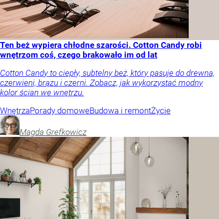
Ten beż wypiera chłodne szarości. Cotton Candy robi
wnętrzom coś, czego brakowało im od lat
Cotton Candy to ciepły, subtelny beż, który pasuje do drewna,
czerwieni, brązu i czerni. Zobacz, jak wykorzystać modny
kolor ścian we wnętrzu.
Wnętrza
Porady domowe
Budowa i remont
Życie
Magda
Grefkowicz