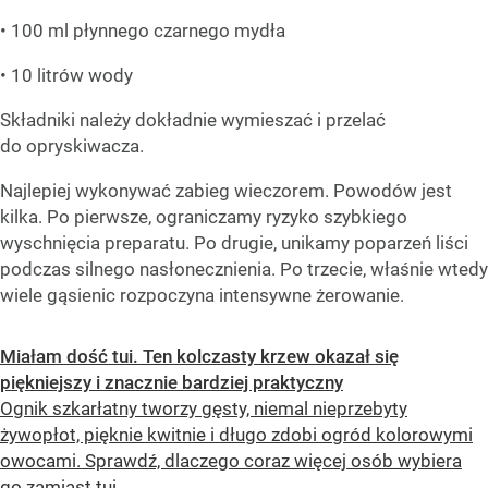
• 100 ml płynnego czarnego mydła
• 10 litrów wody
Składniki należy dokładnie wymieszać i przelać
do opryskiwacza.
Najlepiej wykonywać zabieg wieczorem. Powodów jest
kilka. Po pierwsze, ograniczamy ryzyko szybkiego
wyschnięcia preparatu. Po drugie, unikamy poparzeń liści
podczas silnego nasłonecznienia. Po trzecie, właśnie wtedy
wiele gąsienic rozpoczyna intensywne żerowanie.
Miałam dość tui. Ten kolczasty krzew okazał się
piękniejszy i znacznie bardziej praktyczny
Ognik szkarłatny tworzy gęsty, niemal nieprzebyty
żywopłot, pięknie kwitnie i długo zdobi ogród kolorowymi
owocami. Sprawdź, dlaczego coraz więcej osób wybiera
go zamiast tui.