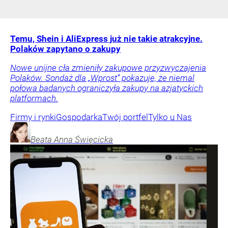
Temu, Shein i AliExpress już nie takie atrakcyjne.
Polaków zapytano o zakupy
Nowe unijne cła zmieniły zakupowe przyzwyczajenia
Polaków. Sondaż dla „Wprost” pokazuje, że niemal
połowa badanych ograniczyła zakupy na azjatyckich
platformach.
Firmy i rynki
Gospodarka
Twój portfel
Tylko u Nas
Beata Anna
Święcicka