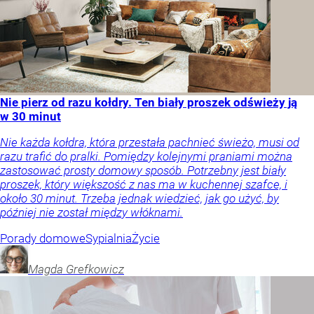
Nie pierz od razu kołdry. Ten biały proszek odświeży ją
w 30 minut
Nie każda kołdra, która przestała pachnieć świeżo, musi od
razu trafić do pralki. Pomiędzy kolejnymi praniami można
zastosować prosty domowy sposób. Potrzebny jest biały
proszek, który większość z nas ma w kuchennej szafce, i
około 30 minut. Trzeba jednak wiedzieć, jak go użyć, by
później nie został między włóknami.
Porady domowe
Sypialnia
Życie
Magda
Grefkowicz