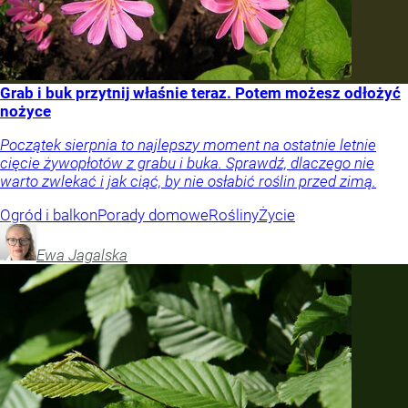
Grab i buk przytnij właśnie teraz. Potem możesz odłożyć
nożyce
Początek sierpnia to najlepszy moment na ostatnie letnie
cięcie żywopłotów z grabu i buka. Sprawdź, dlaczego nie
warto zwlekać i jak ciąć, by nie osłabić roślin przed zimą.
Ogród i balkon
Porady domowe
Rośliny
Życie
Ewa
Jagalska