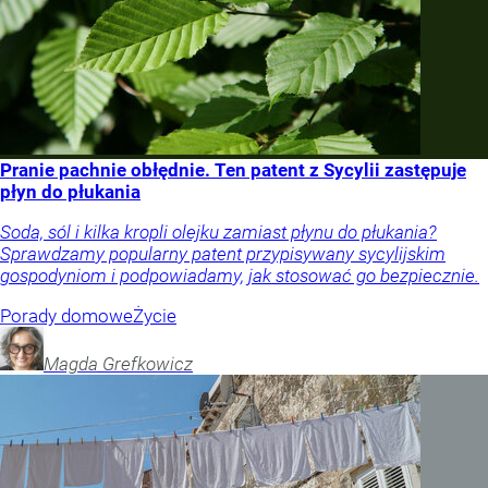
Pranie pachnie obłędnie. Ten patent z Sycylii zastępuje
płyn do płukania
Soda, sól i kilka kropli olejku zamiast płynu do płukania?
Sprawdzamy popularny patent przypisywany sycylijskim
gospodyniom i podpowiadamy, jak stosować go bezpiecznie.
Porady domowe
Życie
Magda
Grefkowicz