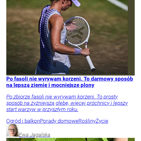
Po fasoli nie wyrywam korzeni. To darmowy sposób
na lepszą ziemię i mocniejsze plony
Po zbiorze fasoli nie wyrywam korzeni. To prosty
sposób na żyźniejszą glebę, więcej próchnicy i lepszy
start warzyw w przyszłym roku.
Ogród i balkon
Porady domowe
Rośliny
Życie
Ewa
Jagalska