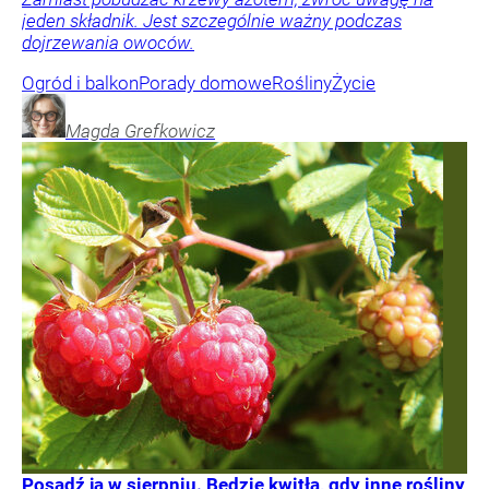
jeden składnik. Jest szczególnie ważny podczas
dojrzewania owoców.
Ogród i balkon
Porady domowe
Rośliny
Życie
Magda
Grefkowicz
Posadź ją w sierpniu. Będzie kwitła, gdy inne rośliny