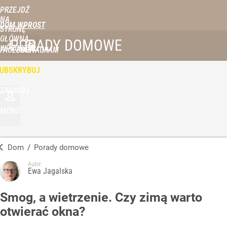
PRZEJDŹ
NA
DOM WPROST
STRONĘ
GŁÓWNĄ
PORADY DOMOWE
WPROST.PL
FACEBOOK
INSTAGRAM
UBSKRYBUJ
ZALOGUJ
MENU
Dom
/
Porady domowe
Autor:
Ewa Jagalska
Smog, a wietrzenie. Czy zimą warto
otwierać okna?