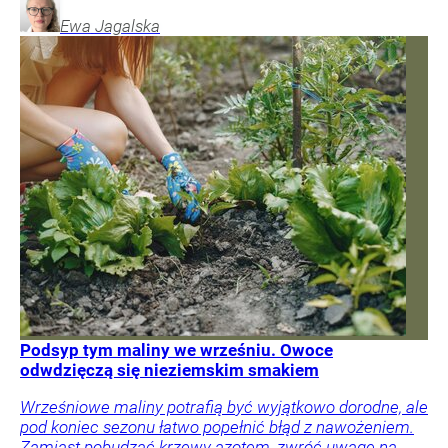
Ewa
Jagalska
Podsyp tym maliny we wrześniu. Owoce
odwdzięczą się nieziemskim smakiem
Wrześniowe maliny potrafią być wyjątkowo dorodne, ale
pod koniec sezonu łatwo popełnić błąd z nawożeniem.
Zamiast pobudzać krzewy azotem, zwróć uwagę na