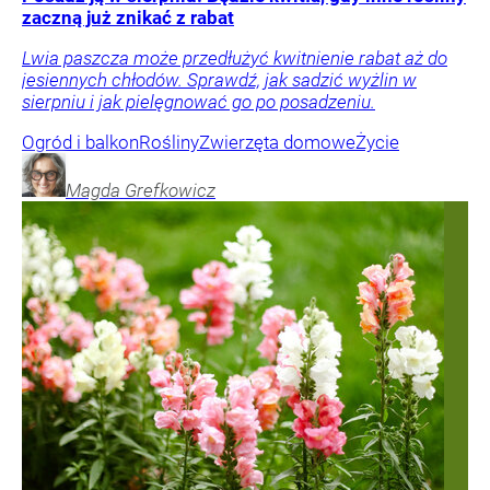
zaczną już znikać z rabat
Lwia paszcza może przedłużyć kwitnienie rabat aż do
jesiennych chłodów. Sprawdź, jak sadzić wyżlin w
sierpniu i jak pielęgnować go po posadzeniu.
Ogród i balkon
Rośliny
Zwierzęta domowe
Życie
Magda
Grefkowicz