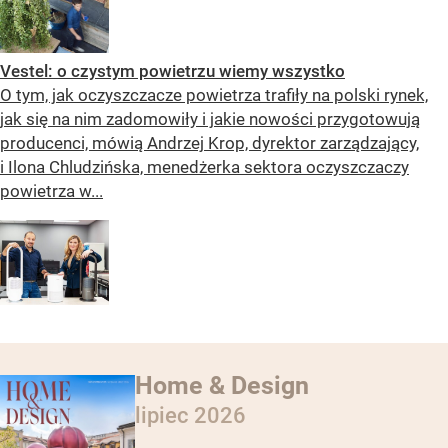
Vestel: o czystym powietrzu wiemy wszystko
O tym, jak oczyszczacze powietrza trafiły na polski rynek,
jak się na nim zadomowiły i jakie nowości przygotowują
producenci, mówią Andrzej Krop, dyrektor zarządzający,
i Ilona Chludzińska, menedżerka sektora oczyszczaczy
powietrza w...
Home & Design
lipiec 2026