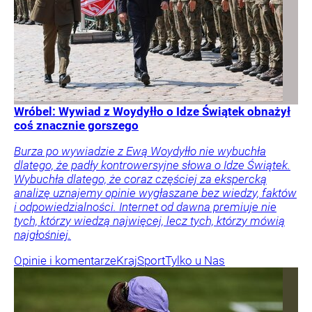
Wróbel: Wywiad z Woydyłło o Idze Świątek obnażył
coś znacznie gorszego
Burza po wywiadzie z Ewą Woydyłło nie wybuchła
dlatego, że padły kontrowersyjne słowa o Idze Świątek.
Wybuchła dlatego, że coraz częściej za ekspercką
analizę uznajemy opinie wygłaszane bez wiedzy, faktów
i odpowiedzialności. Internet od dawna premiuje nie
tych, którzy wiedzą najwięcej, lecz tych, którzy mówią
najgłośniej.
Opinie i komentarze
Kraj
Sport
Tylko u Nas