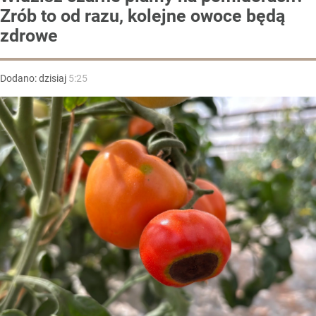
Zrób to od razu, kolejne owoce będą
zdrowe
Dodano:
dzisiaj
5:25