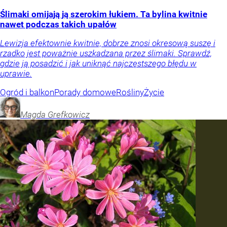
Ślimaki omijają ją szerokim łukiem. Ta bylina kwitnie
nawet podczas takich upałów
Lewizja efektownie kwitnie, dobrze znosi okresową suszę i
rzadko jest poważnie uszkadzana przez ślimaki. Sprawdź,
gdzie ją posadzić i jak uniknąć najczęstszego błędu w
uprawie.
Ogród i balkon
Porady domowe
Rośliny
Życie
Magda
Grefkowicz