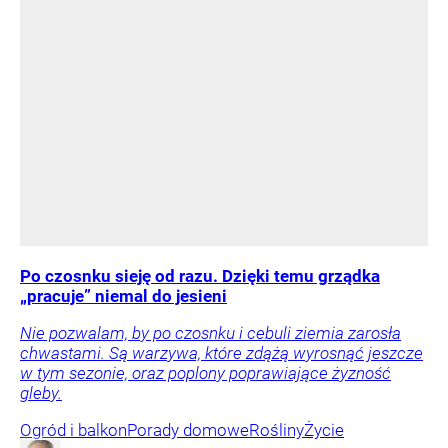
Po czosnku sieję od razu. Dzięki temu grządka
„pracuje” niemal do jesieni
Nie pozwalam, by po czosnku i cebuli ziemia zarosła
chwastami. Są warzywa, które zdążą wyrosnąć jeszcze
w tym sezonie, oraz poplony poprawiające żyzność
gleby.
Ogród i balkon
Porady domowe
Rośliny
Życie