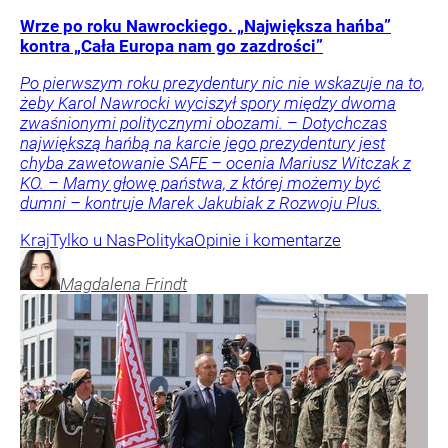
Wrze po roku Nawrockiego. „Największa hańba”
kontra „Cała Europa nam go zazdrości”
Po pierwszym roku prezydentury nic nie wskazuje na to,
żeby Karol Nawrocki wyciszył spory między dwoma
zwaśnionymi politycznymi obozami. – Dotychczas
największą hańbą na karcie jego prezydentury jest
chyba zawetowanie SAFE – ocenia Mariusz Witczak z
KO. – Mamy głowę państwa, z której możemy być
dumni – kontruje Marek Jakubiak z Rozwoju Plus.
Kraj
Tylko u Nas
Polityka
Opinie i komentarze
Magdalena
Frindt