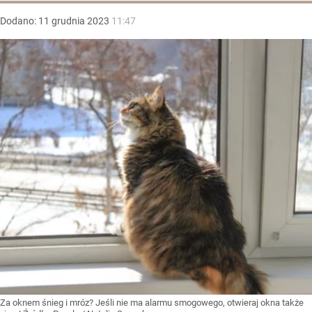
Dodano:
11
grudnia
2023
11:47
Za oknem śnieg i mróz? Jeśli nie ma alarmu smogowego, otwieraj okna także