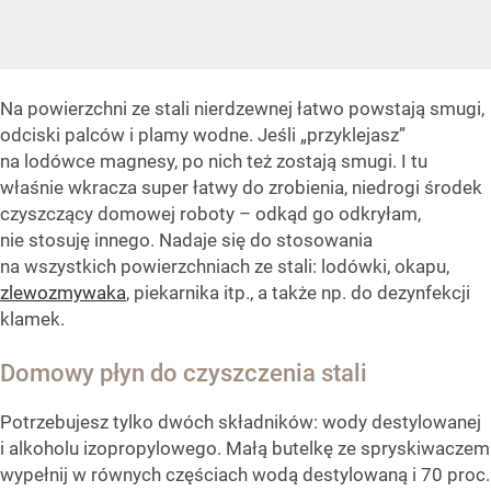
Na powierzchni ze stali nierdzewnej łatwo powstają smugi,
odciski palców i plamy wodne. Jeśli „przyklejasz”
na lodówce magnesy, po nich też zostają smugi. I tu
właśnie wkracza super łatwy do zrobienia, niedrogi środek
czyszczący domowej roboty – odkąd go odkryłam,
nie stosuję innego. Nadaje się do stosowania
na wszystkich powierzchniach ze stali: lodówki, okapu,
zlewozmywaka
, piekarnika itp., a także np. do dezynfekcji
klamek.
Domowy płyn do czyszczenia stali
Potrzebujesz tylko dwóch składników: wody destylowanej
i alkoholu izopropylowego. Małą butelkę ze spryskiwaczem
wypełnij w równych częściach wodą destylowaną i 70 proc.