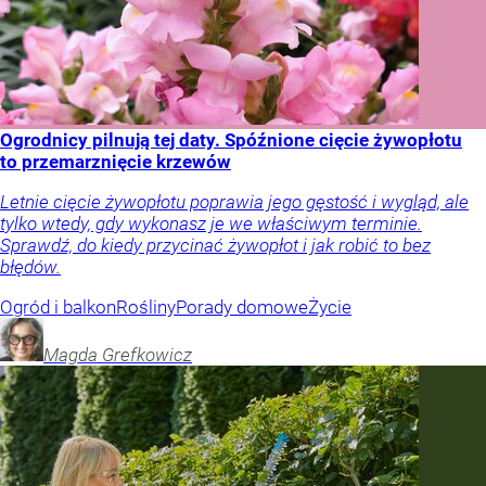
Ogrodnicy pilnują tej daty. Spóźnione cięcie żywopłotu
to przemarznięcie krzewów
Letnie cięcie żywopłotu poprawia jego gęstość i wygląd, ale
tylko wtedy, gdy wykonasz je we właściwym terminie.
Sprawdź, do kiedy przycinać żywopłot i jak robić to bez
błędów.
Ogród i balkon
Rośliny
Porady domowe
Życie
Magda
Grefkowicz