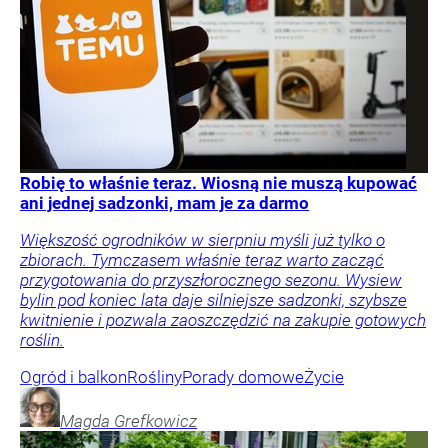
Robię to właśnie teraz. Wiosną nie muszą kupować
ani jednej sadzonki, mam je za darmo
Większość ogrodników w sierpniu myśli już tylko o
zbiorach. Tymczasem właśnie teraz warto zacząć
przygotowania do przyszłorocznego sezonu. Wysiew
bylin pod koniec lata daje silniejsze sadzonki, szybsze
kwitnienie i pozwala zaoszczędzić na zakupie gotowych
roślin.
Ogród i balkon
Rośliny
Porady domowe
Życie
Magda
Grefkowicz