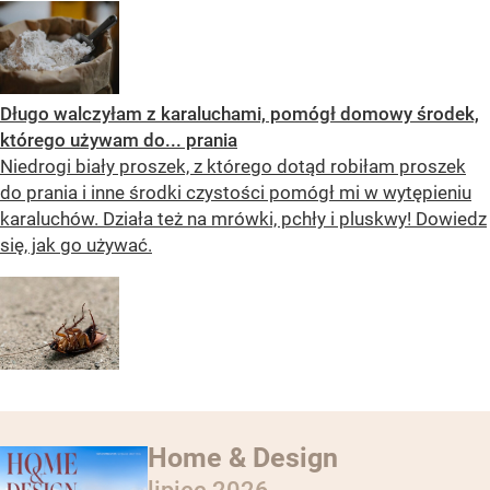
Długo walczyłam z karaluchami, pomógł domowy środek,
którego używam do... prania
Niedrogi biały proszek, z którego dotąd robiłam proszek
do prania i inne środki czystości pomógł mi w wytępieniu
karaluchów. Działa też na mrówki, pchły i pluskwy! Dowiedz
się, jak go używać.
Home & Design