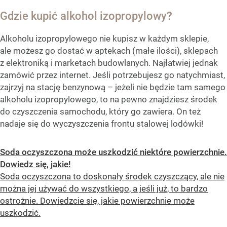
Gdzie kupić alkohol izopropylowy?
Alkoholu izopropylowego nie kupisz w każdym sklepie,
ale możesz go dostać w aptekach (małe ilości), sklepach
z elektroniką i marketach budowlanych. Najłatwiej jednak
zamówić przez internet. Jeśli potrzebujesz go natychmiast,
zajrzyj na stację benzynową – jeżeli nie będzie tam samego
alkoholu izopropylowego, to na pewno znajdziesz środek
do czyszczenia samochodu, który go zawiera. On też
nadaje się do wyczyszczenia frontu stalowej lodówki!
Soda oczyszczona może uszkodzić niektóre powierzchnie.
Dowiedz się, jakie!
Soda oczyszczona to doskonały środek czyszczący, ale nie
można jej używać do wszystkiego, a jeśli już, to bardzo
ostrożnie. Dowiedzcie się, jakie powierzchnie może
uszkodzić.