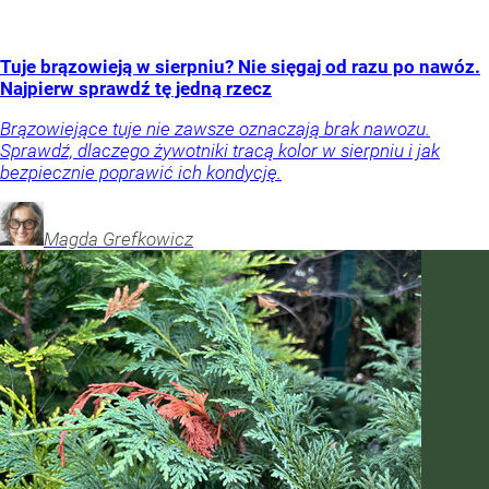
Tuje brązowieją w sierpniu? Nie sięgaj od razu po nawóz.
Najpierw sprawdź tę jedną rzecz
Brązowiejące tuje nie zawsze oznaczają brak nawozu.
Sprawdź, dlaczego żywotniki tracą kolor w sierpniu i jak
bezpiecznie poprawić ich kondycję.
Magda
Grefkowicz