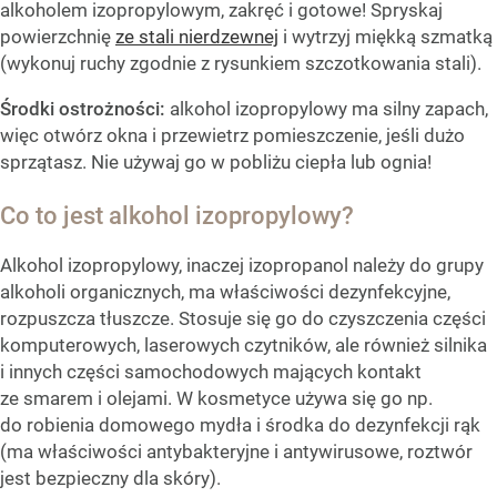
alkoholem izopropylowym, zakręć i gotowe! Spryskaj
powierzchnię
ze stali nierdzewnej
i wytrzyj miękką szmatką
(wykonuj ruchy zgodnie z rysunkiem szczotkowania stali).
Środki ostrożności:
alkohol izopropylowy ma silny zapach,
więc otwórz okna i przewietrz pomieszczenie, jeśli dużo
sprzątasz. Nie używaj go w pobliżu ciepła lub ognia!
Co to jest alkohol izopropylowy?
Alkohol izopropylowy, inaczej izopropanol należy do grupy
alkoholi organicznych, ma właściwości dezynfekcyjne,
rozpuszcza tłuszcze. Stosuje się go do czyszczenia części
komputerowych, laserowych czytników, ale również silnika
i innych części samochodowych mających kontakt
ze smarem i olejami. W kosmetyce używa się go np.
do robienia domowego mydła i środka do dezynfekcji rąk
(ma właściwości antybakteryjne i antywirusowe, roztwór
jest bezpieczny dla skóry).