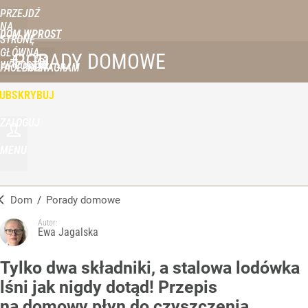
PRZEJDŹ
NA
DOM WPROST
STRONĘ
GŁÓWNĄ
PORADY DOMOWE
WPROST.PL
FACEBOOK
INSTAGRAM
UBSKRYBUJ
ZALOGUJ
MENU
Dom
/
Porady domowe
Autor:
Ewa Jagalska
Tylko dwa składniki, a stalowa lodówka
lśni jak nigdy dotąd! Przepis
na domowy płyn do czyszczenia