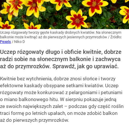
Uczep rózgowaty tworzy gęste kaskady drobnych kwiatów. Na słonecznym
balkonie może kwitnąć aż do pierwszych jesiennych przymrozków
/ Źródło:
Pexels
/
Niko D
Uczep rózgowaty długo i obficie kwitnie, dobrze
radzi sobie na słonecznym balkonie i zachwyca
aż do przymrozków. Sprawdź, jak go uprawiać.
Kwitnie bez wytchnienia, dobrze znosi słońce i tworzy
efektowne kaskady obsypane setkami kwiatów. Uczep
rózgowaty może konkurować z pelargoniami i petuniami
o miano balkonowego hitu. W sierpniu pokazuje jedną
ze swoich największych zalet – podczas gdy część roślin
traci formę po letnich upałach, on może zdobić balkon
aż do pierwszych przymrozków.