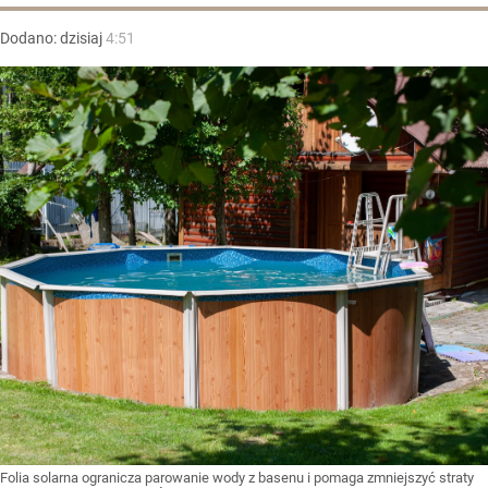
Dodano:
dzisiaj
4:51
Folia solarna ogranicza parowanie wody z basenu i pomaga zmniejszyć straty