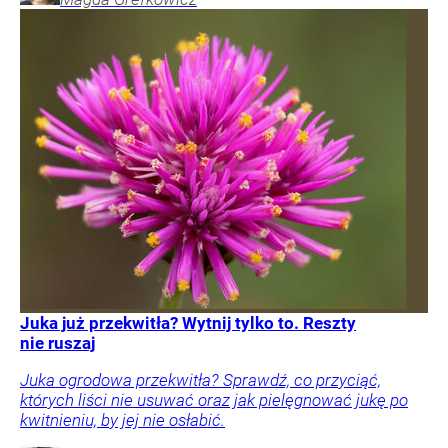
Juka już przekwitła? Wytnij tylko to. Reszty
nie ruszaj
Juka ogrodowa przekwitła? Sprawdź, co przyciąć,
których liści nie usuwać oraz jak pielęgnować jukę po
kwitnieniu, by jej nie osłabić.