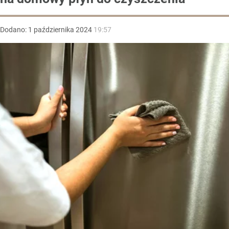
Dodano:
1
października
2024
19:57