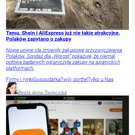
Temu, Shein i AliExpress już nie takie atrakcyjne.
Polaków zapytano o zakupy
Nowe unijne cła zmieniły zakupowe przyzwyczajenia
Polaków. Sondaż dla „Wprost” pokazuje, że niemal
połowa badanych ograniczyła zakupy na azjatyckich
platformach.
Firmy i rynki
Gospodarka
Twój portfel
Tylko u Nas
Beata Anna
Święcicka