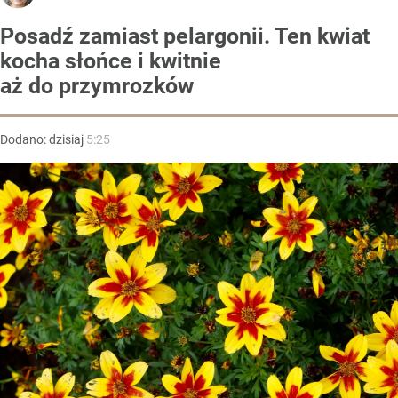
Posadź zamiast pelargonii. Ten kwiat
kocha słońce i kwitnie
aż do przymrozków
Dodano:
dzisiaj
5:25