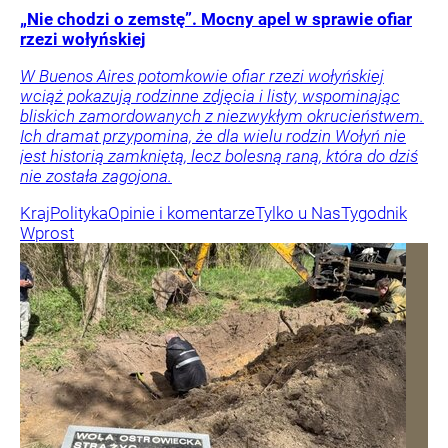
„Nie chodzi o zemstę”. Mocny apel w sprawie ofiar
rzezi wołyńskiej
W Buenos Aires potomkowie ofiar rzezi wołyńskiej
wciąż pokazują rodzinne zdjęcia i listy, wspominając
bliskich zamordowanych z niezwykłym okrucieństwem.
Ich dramat przypomina, że dla wielu rodzin Wołyń nie
jest historią zamkniętą, lecz bolesną raną, która do dziś
nie została zagojona.
Kraj
Polityka
Opinie i komentarze
Tylko u Nas
Tygodnik
Wprost