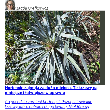
Magda
Grefkowicz
Hortensje zajmują za dużo miejsca. Te krzewy są
mniejsze i łatwiejsze w uprawie
Co posadzić zamiast hortensji? Poznaj niewielkie
krzewy, które obficie i długo kwitną. Niektóre są