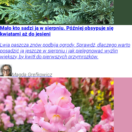
Mało kto sadzi ją w sierpniu. Później obsypuje się
kwiatami aż do jesieni
Lwia paszcza znów podbija ogrody. Sprawdź, dlaczego warto
posadzić ją jeszcze w sierpniu i jak pielęgnować wyżlin
większy, by kwitł do pierwszych przymrozków.
Magda
Grefkowicz