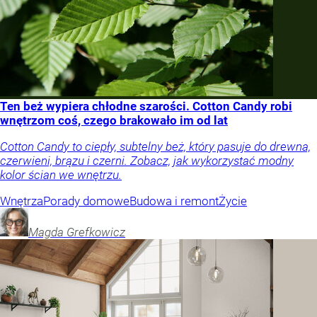
Ten beż wypiera chłodne szarości. Cotton Candy robi
wnętrzom coś, czego brakowało im od lat
Cotton Candy to ciepły, subtelny beż, który pasuje do drewna,
czerwieni, brązu i czerni. Zobacz, jak wykorzystać modny
kolor ścian we wnętrzu.
Wnętrza
Porady domowe
Budowa i remont
Życie
Magda
Grefkowicz