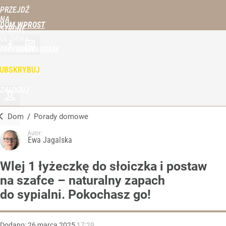
PRZEJDŹ
NA
DOM WPROST
STRONĘ
GŁÓWNĄ
WPROST.PL
FACEBOOK
INSTAGRAM
UBSKRYBUJ
ZALOGUJ
MENU
Dom
/
Porady domowe
Autor:
Ewa Jagalska
Wlej 1 łyżeczkę do słoiczka i postaw
na szafce – naturalny zapach
do sypialni. Pokochasz go!
Dodano:
26
marca
2025
17:29