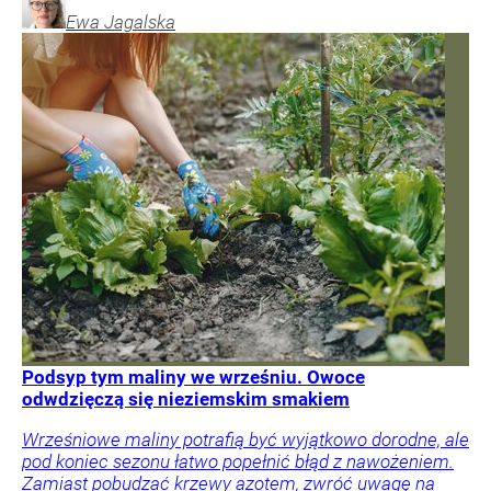
Ewa
Jagalska
Podsyp tym maliny we wrześniu. Owoce
odwdzięczą się nieziemskim smakiem
Wrześniowe maliny potrafią być wyjątkowo dorodne, ale
pod koniec sezonu łatwo popełnić błąd z nawożeniem.
Zamiast pobudzać krzewy azotem, zwróć uwagę na