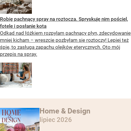
Robię pachnący spray na roztocza. Spryskuję nim pościel,
fotele i posłanie kota
Odkąd nad łóżkiem rozpylam pachnący płyn, zdecydowanie
mniej kicham – wreszcie pozbyłam się roztoczy! Lepiej też
śpię, to zasługa zapachu olejków eterycznych. Oto mój
przepis na spray.
Home & Design
lipiec 2026