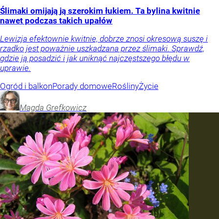
Ślimaki omijają ją szerokim łukiem. Ta bylina kwitnie
nawet podczas takich upałów
Lewizja efektownie kwitnie, dobrze znosi okresową suszę i
rzadko jest poważnie uszkadzana przez ślimaki. Sprawdź,
gdzie ją posadzić i jak uniknąć najczęstszego błędu w
uprawie.
Ogród i balkon
Porady domowe
Rośliny
Życie
Magda
Grefkowicz