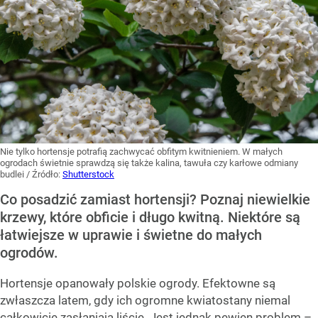
Nie tylko hortensje potrafią zachwycać obfitym kwitnieniem. W małych
ogrodach świetnie sprawdzą się także kalina, tawuła czy karłowe odmiany
budlei
/ Źródło:
Shutterstock
Co posadzić zamiast hortensji? Poznaj niewielkie
krzewy, które obficie i długo kwitną. Niektóre są
łatwiejsze w uprawie i świetne do małych
ogrodów.
Hortensje opanowały polskie ogrody. Efektowne są
zwłaszcza latem, gdy ich ogromne kwiatostany niemal
całkowicie zasłaniają liście. Jest jednak pewien problem –