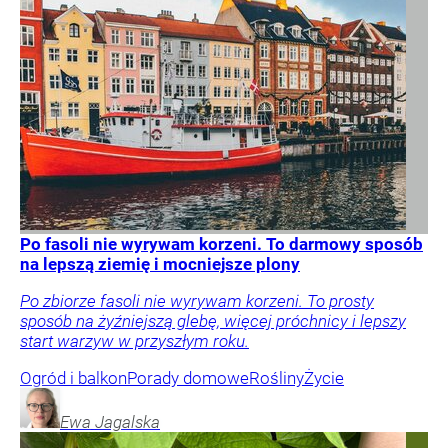
Po fasoli nie wyrywam korzeni. To darmowy sposób
na lepszą ziemię i mocniejsze plony
Po zbiorze fasoli nie wyrywam korzeni. To prosty
sposób na żyźniejszą glebę, więcej próchnicy i lepszy
start warzyw w przyszłym roku.
Ogród i balkon
Porady domowe
Rośliny
Życie
Ewa
Jagalska