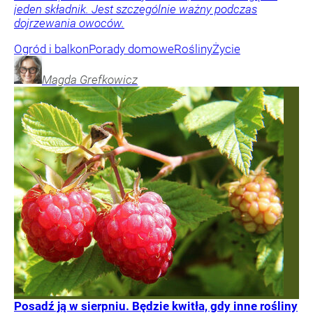
jeden składnik. Jest szczególnie ważny podczas
dojrzewania owoców.
Ogród i balkon
Porady domowe
Rośliny
Życie
Magda
Grefkowicz
Posadź ją w sierpniu. Będzie kwitła, gdy inne rośliny