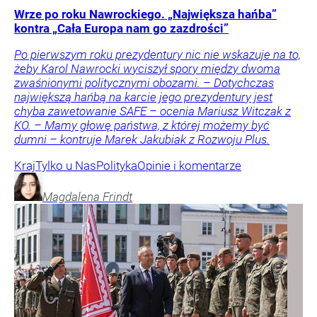
Wrze po roku Nawrockiego. „Największa hańba”
kontra „Cała Europa nam go zazdrości”
Po pierwszym roku prezydentury nic nie wskazuje na to,
żeby Karol Nawrocki wyciszył spory między dwoma
zwaśnionymi politycznymi obozami. – Dotychczas
największą hańbą na karcie jego prezydentury jest
chyba zawetowanie SAFE – ocenia Mariusz Witczak z
KO. – Mamy głowę państwa, z której możemy być
dumni – kontruje Marek Jakubiak z Rozwoju Plus.
Kraj
Tylko u Nas
Polityka
Opinie i komentarze
Magdalena
Frindt