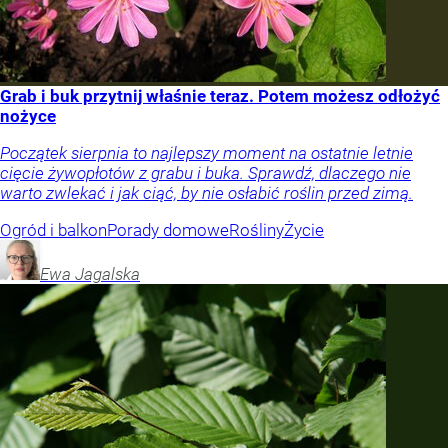
Grab i buk przytnij właśnie teraz. Potem możesz odłożyć
nożyce
Początek sierpnia to najlepszy moment na ostatnie letnie
cięcie żywopłotów z grabu i buka. Sprawdź, dlaczego nie
warto zwlekać i jak ciąć, by nie osłabić roślin przed zimą.
Ogród i balkon
Porady domowe
Rośliny
Życie
Ewa
Jagalska