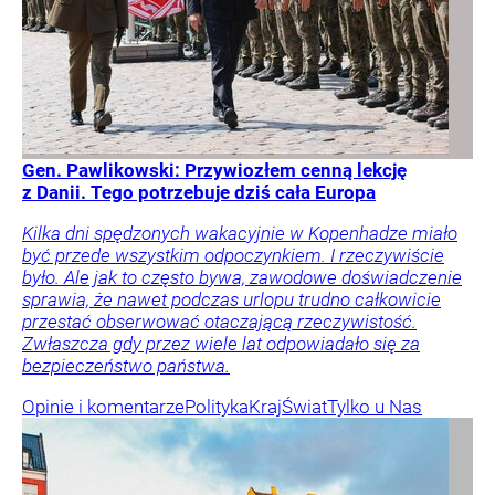
Gen. Pawlikowski: Przywiozłem cenną lekcję
z Danii. Tego potrzebuje dziś cała Europa
Kilka dni spędzonych wakacyjnie w Kopenhadze miało
być przede wszystkim odpoczynkiem. I rzeczywiście
było. Ale jak to często bywa, zawodowe doświadczenie
sprawia, że nawet podczas urlopu trudno całkowicie
przestać obserwować otaczającą rzeczywistość.
Zwłaszcza gdy przez wiele lat odpowiadało się za
bezpieczeństwo państwa.
Opinie i komentarze
Polityka
Kraj
Świat
Tylko u Nas