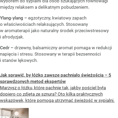
wyborem do sypialni dla osób szukających równowagi
między relaksem a delikatnym pobudzeniem.
Ylang-ylang –
egzotyczny, kwiatowy zapach
o właściwościach relaksujących. Stosowany
w aromaterapii jako naturalny środek przeciwstresowy
i afrodyzjak.
Cedr –
drzewny, balsamiczny aromat pomaga w redukcji
napięcia i stresu. Stosowany w terapii bezsenności
i stanów lękowych.
Jak sprawić, by łóżko zawsze pachniało świeżością – 5
sprawdzonych metod ekspertów
Marzysz o łóżku, które pachnie tak, jakby pościel była
dopiero co zdjęta ze sznura? Oto kilka praktycznych
wskazówek, które pomogą utrzymać świeżość w sypialni.