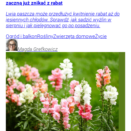
zaczną już znikać z rabat
Lwia paszcza może przedłużyć kwitnienie rabat aż do
jesiennych chłodów. Sprawdź, jak sadzić wyżlin w
sierpniu i jak pielęgnować go po posadzeniu.
Ogród i balkon
Rośliny
Zwierzęta domowe
Życie
Magda
Grefkowicz