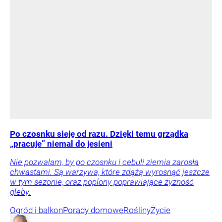
Po czosnku sieję od razu. Dzięki temu grządka
„pracuje” niemal do jesieni
Nie pozwalam, by po czosnku i cebuli ziemia zarosła
chwastami. Są warzywa, które zdążą wyrosnąć jeszcze
w tym sezonie, oraz poplony poprawiające żyzność
gleby.
Ogród i balkon
Porady domowe
Rośliny
Życie