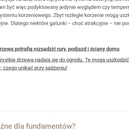
en być więc podyktowany jedynie wyglądem czy tempem 
 systemu korzeniowego. Zbyt rozległe korzenie mogą us
yjne. Dlatego niektóre gatunki – choć atrakcyjne – nie
rzewa potrafią rozsadzić rury, podjazd i ściany domu
zystkie drzewa nadają się do ogrodu. Te mogą uszkodzić 
, czego unikać przy sadzeniu!
oźne dla fundamentów?