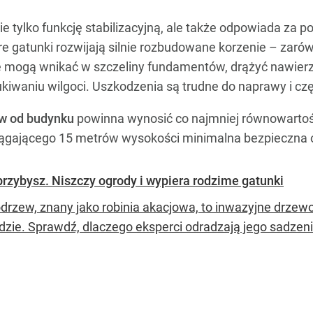
ie tylko funkcję stabilizacyjną, ale także odpowiada za
 gatunki rozwijają silnie rozbudowane korzenie – zarówn
ie mogą wnikać w szczeliny fundamentów, drążyć nawierz
kiwaniu wilgoci. Uszkodzenia są trudne do naprawy i cz
ew od budynku
powinna wynosić co najmniej równowarto
iągającego 15 metrów wysokości minimalna bezpieczna 
 przybysz. Niszczy ogrody i wypiera rodzime gatunki
drzew, znany jako robinia akacjowa, to inwazyjne drzewo
dzie. Sprawdź, dlaczego eksperci odradzają jego sadzeni