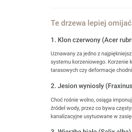
Te drzewa lepiej omija
1. Klon czerwony (Acer rub
Uznawany za jedno z najpiękniejsz
systemu korzeniowego. Korzenie kl
tarasowych czy deformacje chodnik
2. Jesion wyniosły (Fraxinus
Choć rośnie wolno, osiąga imponu
źródeł wody, przez co bywa częst
kanalizacyjne usytuowane w zasięg
3. Wierzba biała (Salix alba)