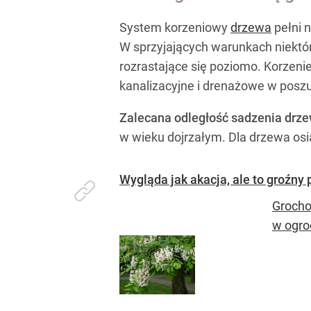
System korzeniowy
drzewa
pełni n
W sprzyjających warunkach niektóre
rozrastające się poziomo. Korzen
kanalizacyjne i drenażowe w poszu
Zalecana odległość sadzenia drz
w wieku dojrzałym. Dla drzewa os
Wygląda jak akacja, ale to groźny
Grocho
w ogro