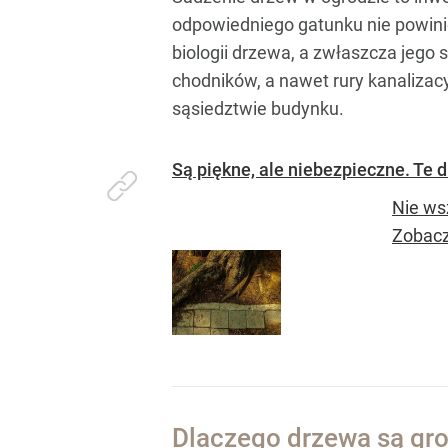
odpowiedniego gatunku nie powini
biologii drzewa, a zwłaszcza jego
chodników, a nawet rury kanalizac
sąsiedztwie budynku.
Są piękne, ale niebezpieczne. Te d
Nie ws
Zobacz
Dlaczego drzewa są gr