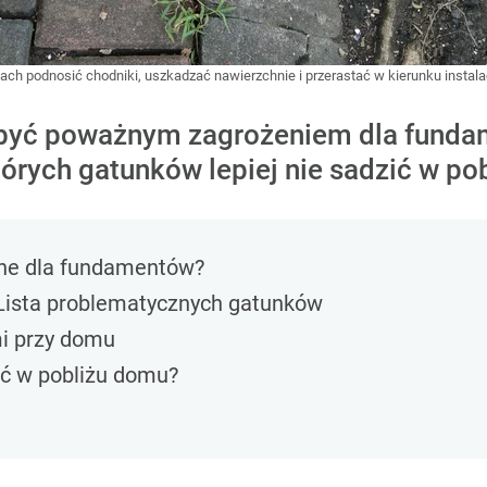
ach podnosić chodniki, uszkadzać nawierzchnie i przerastać w kierunku instal
być poważnym zagrożeniem dla fundame
órych gatunków lepiej nie sadzić w po
źne dla fundamentów?
 Lista problematycznych gatunków
i przy domu
ić w pobliżu domu?