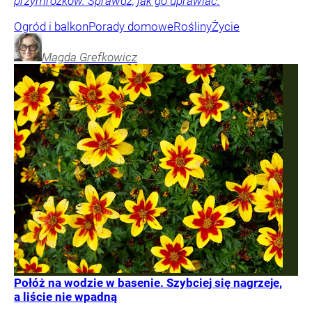
przymrozków. Sprawdź, jak go uprawiać.
Ogród i balkon
Porady domowe
Rośliny
Życie
Magda
Grefkowicz
Połóż na wodzie w basenie. Szybciej się nagrzeje,
a liście nie wpadną