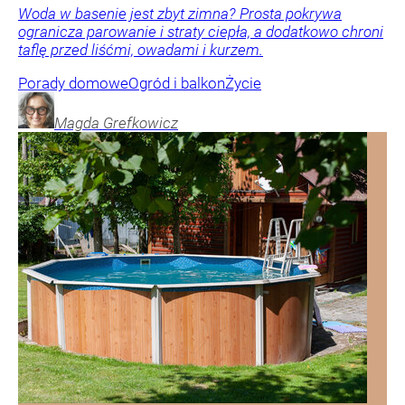
Woda w basenie jest zbyt zimna? Prosta pokrywa
ogranicza parowanie i straty ciepła, a dodatkowo chroni
taflę przed liśćmi, owadami i kurzem.
Porady domowe
Ogród i balkon
Życie
Magda
Grefkowicz