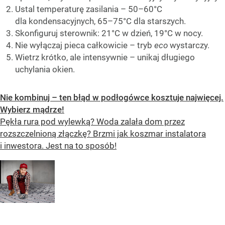
Ustal temperaturę zasilania – 50–60°C
dla kondensacyjnych, 65–75°C dla starszych.
Skonfiguruj sterownik: 21°C w dzień, 19°C w nocy.
Nie wyłączaj pieca całkowicie – tryb
eco
wystarczy.
Wietrz krótko, ale intensywnie – unikaj długiego
uchylania okien.
Nie kombinuj – ten błąd w podłogówce kosztuje najwięcej.
Wybierz mądrze!
Pękła rura pod wylewką? Woda zalała dom przez
rozszczelnioną złączkę? Brzmi jak koszmar instalatora
i inwestora. Jest na to sposób!