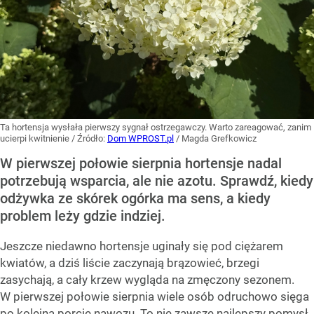
Ta hortensja wysłała pierwszy sygnał ostrzegawczy. Warto zareagować, zanim
ucierpi kwitnienie
/ Źródło:
Dom WPROST.pl
/
Magda Grefkowicz
W pierwszej połowie sierpnia hortensje nadal
potrzebują wsparcia, ale nie azotu. Sprawdź, kiedy
odżywka ze skórek ogórka ma sens, a kiedy
problem leży gdzie indziej.
Jeszcze niedawno hortensje uginały się pod ciężarem
kwiatów, a dziś liście zaczynają brązowieć, brzegi
zasychają, a cały krzew wygląda na zmęczony sezonem.
W pierwszej połowie sierpnia wiele osób odruchowo sięga
po kolejną porcję nawozu. To nie zawsze najlepszy pomysł.