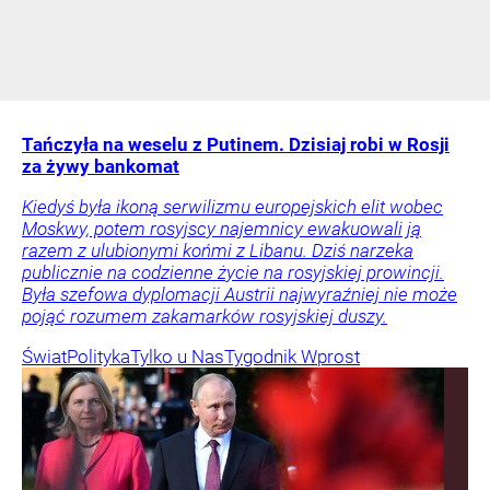
Tańczyła na weselu z Putinem. Dzisiaj robi w Rosji
za żywy bankomat
Kiedyś była ikoną serwilizmu europejskich elit wobec
Moskwy, potem rosyjscy najemnicy ewakuowali ją
razem z ulubionymi końmi z Libanu. Dziś narzeka
publicznie na codzienne życie na rosyjskiej prowincji.
Była szefowa dyplomacji Austrii najwyraźniej nie może
pojąć rozumem zakamarków rosyjskiej duszy.
Świat
Polityka
Tylko u Nas
Tygodnik Wprost