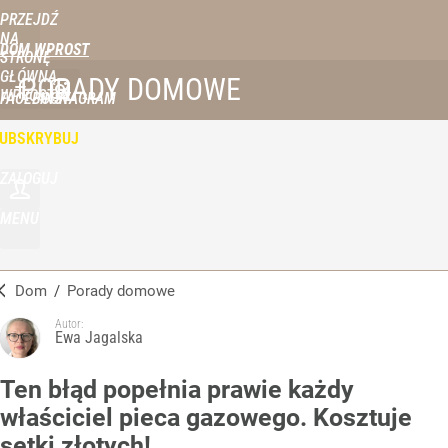
PRZEJDŹ
NA
DOM WPROST
STRONĘ
GŁÓWNĄ
PORADY DOMOWE
WPROST.PL
FACEBOOK
INSTAGRAM
UBSKRYBUJ
ZALOGUJ
MENU
Dom
/
Porady domowe
Autor:
Ewa Jagalska
Ten błąd popełnia prawie każdy
właściciel pieca gazowego. Kosztuje
setki złotych!