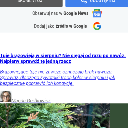
SKOMENTUJ
UDOSTĘPNIJ
Obserwuj nas
w
Google News
Dodaj jako
źródło w Google
Tuje brązowieją w sierpniu? Nie sięgaj od razu po nawóz.
Najpierw sprawdź tę jedną rzecz
Brązowiejące tuje nie zawsze oznaczają brak nawozu.
Sprawdź, dlaczego żywotniki tracą kolor w sierpniu i jak
bezpiecznie poprawić ich kondycję.
Magda
Grefkowicz