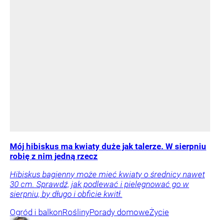
Mój hibiskus ma kwiaty duże jak talerze. W sierpniu
robię z nim jedną rzecz
Hibiskus bagienny może mieć kwiaty o średnicy nawet
30 cm. Sprawdź, jak podlewać i pielęgnować go w
sierpniu, by długo i obficie kwitł.
Ogród i balkon
Rośliny
Porady domowe
Życie