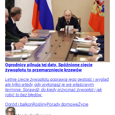
Ogrodnicy pilnują tej daty. Spóźnione cięcie
żywopłotu to przemarznięcie krzewów
Letnie cięcie żywopłotu poprawia jego gęstość i wygląd,
ale tylko wtedy, gdy wykonasz je we właściwym
terminie. Sprawdź, do kiedy przycinać żywopłot i jak
robić to bez błędów.
Ogród i balkon
Rośliny
Porady domowe
Życie