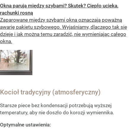
Okna parują między szybami? Skutek? Ciepło ucieka,
rachunki rosną
Zaparowane między szybami okna oznaczają poważną
awarię pakietu szybowego. Wyjaśniamy, dlaczego tak się
dzieje i jak można temu zaradzić, nie wymieniając całego
okna.
Kocioł tradycyjny (atmosferyczny)
Starsze piece bez kondensacji potrzebują wyższej
temperatury, aby nie doszło do korozji wymiennika.
Optymalne ustawienia: