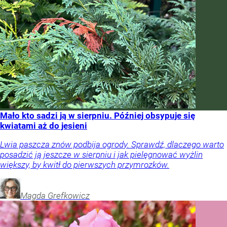
Mało kto sadzi ją w sierpniu. Później obsypuje się
kwiatami aż do jesieni
Lwia paszcza znów podbija ogrody. Sprawdź, dlaczego warto
posadzić ją jeszcze w sierpniu i jak pielęgnować wyżlin
większy, by kwitł do pierwszych przymrozków.
Magda
Grefkowicz