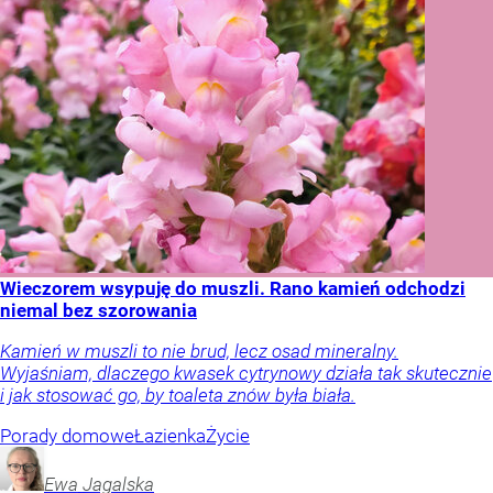
Wieczorem wsypuję do muszli. Rano kamień odchodzi
niemal bez szorowania
Kamień w muszli to nie brud, lecz osad mineralny.
Wyjaśniam, dlaczego kwasek cytrynowy działa tak skutecznie
i jak stosować go, by toaleta znów była biała.
Porady domowe
Łazienka
Życie
Ewa
Jagalska