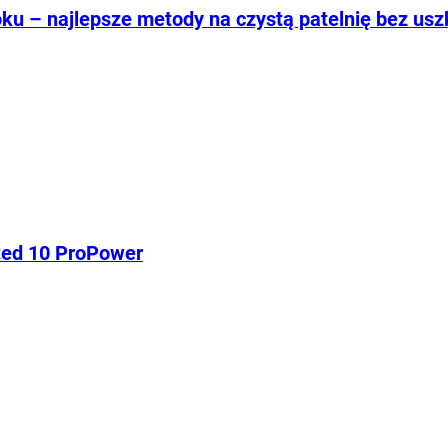
ku – najlepsze metody na czystą patelnię bez us
ted 10 ProPower