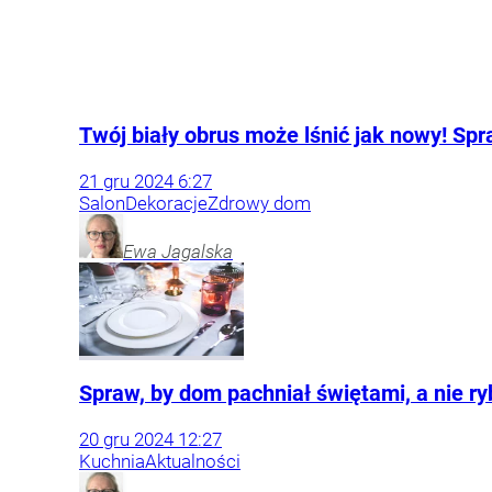
Twój biały obrus może lśnić jak nowy! Spr
21
gru
2024
6:27
Salon
Dekoracje
Zdrowy dom
Ewa
Jagalska
Spraw, by dom pachniał świętami, a nie r
20
gru
2024
12:27
Kuchnia
Aktualności