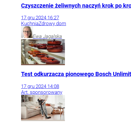
Czyszczenie żeliwnych naczyń krok po kro
17
gru
2024
16:27
Kuchnia
Zdrowy dom
Ewa
Jagalska
Test odkurzacza pionowego Bosch Unlimi
17
gru
2024
14:08
Art. sponsorowany