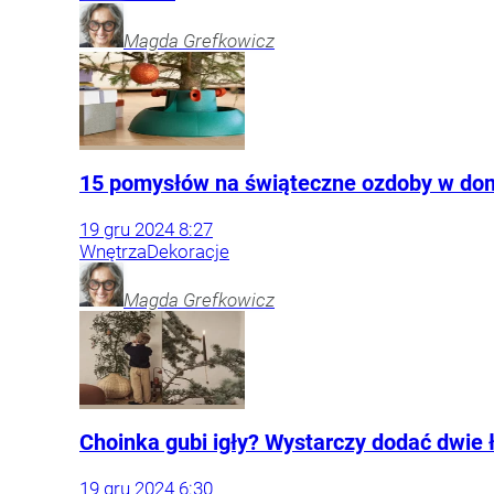
Magda
Grefkowicz
15 pomysłów na świąteczne ozdoby w domu
19
gru
2024
8:27
Wnętrza
Dekoracje
Magda
Grefkowicz
Choinka gubi igły? Wystarczy dodać dwie 
19
gru
2024
6:30