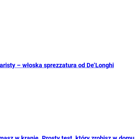
aristy – włoska sprezzatura od De’Longhi
asz w kranie. Prosty test, który zrobisz w domu