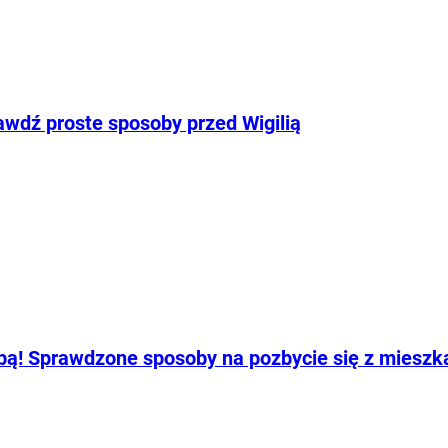
awdź proste sposoby przed Wigilią
ybą! Sprawdzone sposoby na pozbycie się z miesz