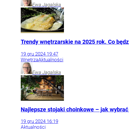
Ewa
Jagalska
Trendy wnętrzarskie na 2025 rok. Co bę
19
gru
2024
19:47
Wnętrza
Aktualności
Ewa
Jagalska
Najlepsze stojaki choinkowe – jak wybrać
19
gru
2024
16:19
Aktualności