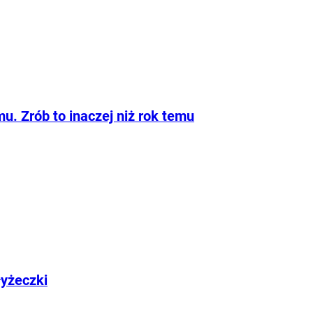
. Zrób to inaczej niż rok temu
łyżeczki