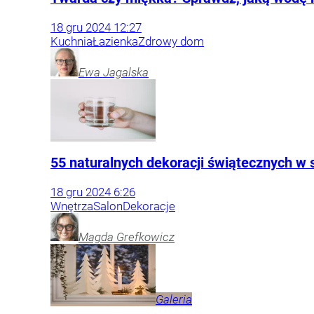
18
gru
2024
12:27
Kuchnia
Łazienka
Zdrowy dom
Ewa
Jagalska
55 naturalnych dekoracji świątecznych w
18
gru
2024
6:26
Wnętrza
Salon
Dekoracje
Magda
Grefkowicz
Galeria