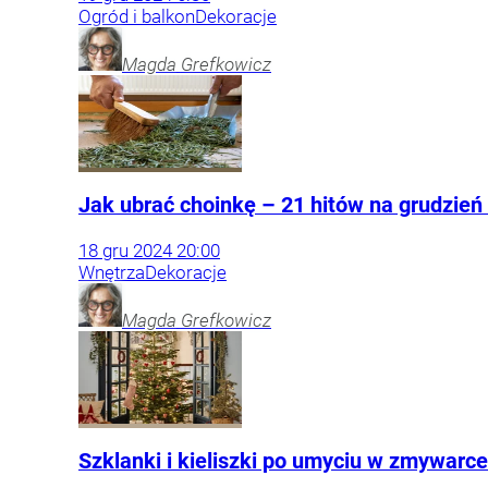
Ogród i balkon
Dekoracje
Magda
Grefkowicz
Jak ubrać choinkę – 21 hitów na grudzień
18
gru
2024
20:00
Wnętrza
Dekoracje
Magda
Grefkowicz
Szklanki i kieliszki po umyciu w zmywarce