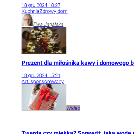
18
gru
2024
18:27
Kuchnia
Zdrowy dom
Ewa
Jagalska
Prezent dla miłośnika kawy i domowego b
18
gru
2024
15:21
Art. sponsorowany
Wideo
Twarda czy miękka? Sprawdź, jaką wodę m