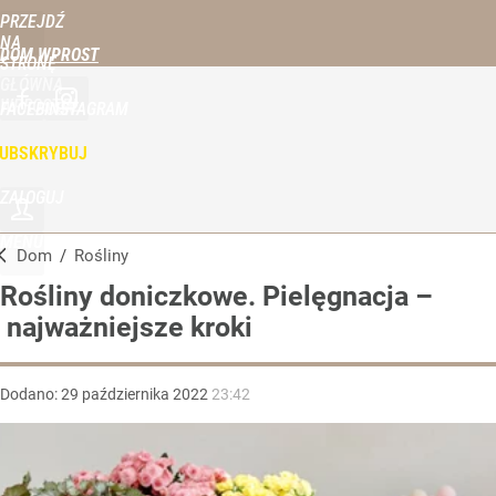
PRZEJDŹ
NA
DOM WPROST
STRONĘ
GŁÓWNĄ
WPROST.PL
FACEBOOK
INSTAGRAM
UBSKRYBUJ
ZALOGUJ
MENU
Dom
/
Rośliny
Rośliny doniczkowe. Pielęgnacja –
najważniejsze kroki
Dodano:
29
października
2022
23:42