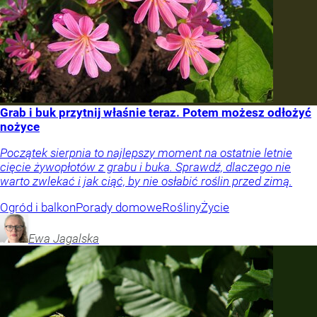
Grab i buk przytnij właśnie teraz. Potem możesz odłożyć
nożyce
Początek sierpnia to najlepszy moment na ostatnie letnie
cięcie żywopłotów z grabu i buka. Sprawdź, dlaczego nie
warto zwlekać i jak ciąć, by nie osłabić roślin przed zimą.
Ogród i balkon
Porady domowe
Rośliny
Życie
Ewa
Jagalska