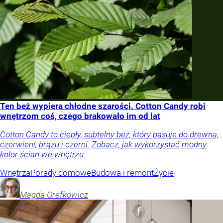
Ten beż wypiera chłodne szarości. Cotton Candy robi
wnętrzom coś, czego brakowało im od lat
Cotton Candy to ciepły, subtelny beż, który pasuje do drewna,
czerwieni, brązu i czerni. Zobacz, jak wykorzystać modny
kolor ścian we wnętrzu.
Wnętrza
Porady domowe
Budowa i remont
Życie
Magda
Grefkowicz