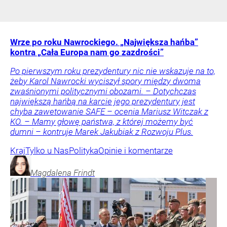
Wrze po roku Nawrockiego. „Największa hańba”
kontra „Cała Europa nam go zazdrości”
Po pierwszym roku prezydentury nic nie wskazuje na to,
żeby Karol Nawrocki wyciszył spory między dwoma
zwaśnionymi politycznymi obozami. – Dotychczas
największą hańbą na karcie jego prezydentury jest
chyba zawetowanie SAFE – ocenia Mariusz Witczak z
KO. – Mamy głowę państwa, z której możemy być
dumni – kontruje Marek Jakubiak z Rozwoju Plus.
Kraj
Tylko u Nas
Polityka
Opinie i komentarze
Magdalena
Frindt