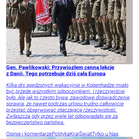
Gen. Pawlikowski: Przywiozłem cenną lekcję
z Danii. Tego potrzebuje dziś cała Europa
Kilka dni spędzonych wakacyjnie w Kopenhadze miało
być przede wszystkim odpoczynkiem. I rzeczywiście
było. Ale jak to często bywa, zawodowe doświadczenie
sprawia, że nawet podczas urlopu trudno całkowicie
przestać obserwować otaczającą rzeczywistość.
Zwłaszcza gdy przez wiele lat odpowiadało się za
bezpieczeństwo państwa.
Opinie i komentarze
Polityka
Kraj
Świat
Tylko u Nas