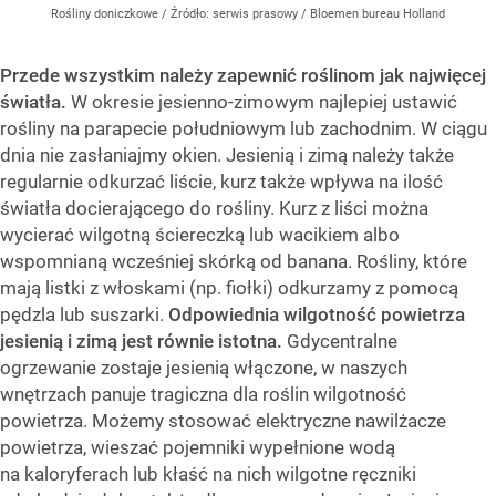
Rośliny doniczkowe
/ Źródło:
serwis prasowy / Bloemen bureau Holland
Przede wszystkim należy zapewnić roślinom jak najwięcej
światła.
W okresie jesienno-zimowym najlepiej ustawić
rośliny na parapecie południowym lub zachodnim. W ciągu
dnia nie zasłaniajmy okien. Jesienią i zimą należy także
regularnie odkurzać liście, kurz także wpływa na ilość
światła docierającego do rośliny. Kurz z liści można
wycierać wilgotną ściereczką lub wacikiem albo
wspomnianą wcześniej skórką od banana. Rośliny, które
mają listki z włoskami (np. fiołki) odkurzamy z pomocą
pędzla lub suszarki.
Odpowiednia wilgotność powietrza
jesienią i zimą jest równie istotna.
Gdycentralne
ogrzewanie zostaje jesienią włączone, w naszych
wnętrzach panuje tragiczna dla roślin wilgotność
powietrza. Możemy stosować elektryczne nawilżacze
powietrza, wieszać pojemniki wypełnione wodą
na kaloryferach lub kłaść na nich wilgotne ręczniki