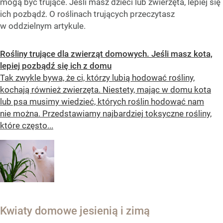
mogą być trujące. Jeśli masz dzieci lub zwierzęta, lepiej się
ich pozbądź. O roślinach trujących przeczytasz
w oddzielnym artykule.
Rośliny trujące dla zwierząt domowych. Jeśli masz kota,
lepiej pozbądź się ich z domu
Tak zwykle bywa, że ci, którzy lubią hodować rośliny,
kochają również zwierzęta. Niestety, mając w domu kota
lub psa musimy wiedzieć, których roślin hodować nam
nie można. Przedstawiamy najbardziej toksyczne rośliny,
które często...
Kwiaty domowe jesienią i zimą