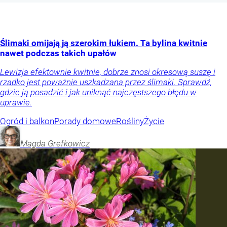
Ślimaki omijają ją szerokim łukiem. Ta bylina kwitnie
nawet podczas takich upałów
Lewizja efektownie kwitnie, dobrze znosi okresową suszę i
rzadko jest poważnie uszkadzana przez ślimaki. Sprawdź,
gdzie ją posadzić i jak uniknąć najczęstszego błędu w
uprawie.
Ogród i balkon
Porady domowe
Rośliny
Życie
Magda
Grefkowicz