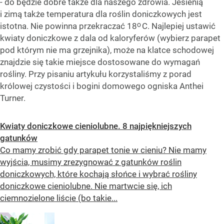
- do będzie dobre także dla naszego zdrowia. Jesienią
i zimą także temperatura dla roślin doniczkowych jest
o
istotna. Nie powinna przekraczać 18
C. Najlepiej ustawić
kwiaty doniczkowe z dala od kaloryferów (wybierz parapet
pod którym nie ma grzejnika), może na klatce schodowej
znajdzie się takie miejsce dostosowane do wymagań
rośliny. Przy pisaniu artykułu korzystaliśmy z porad
królowej czystości i bogini domowego ogniska Anthei
Turner.
Kwiaty doniczkowe cieniolubne. 8 najpiękniejszych
gatunków
Co mamy zrobić gdy parapet tonie w cieniu? Nie mamy
wyjścia, musimy zrezygnować z gatunków roślin
doniczkowych, które kochają słońce i wybrać rośliny
doniczkowe cieniolubne. Nie martwcie się, ich
ciemnozielone liście (bo takie...