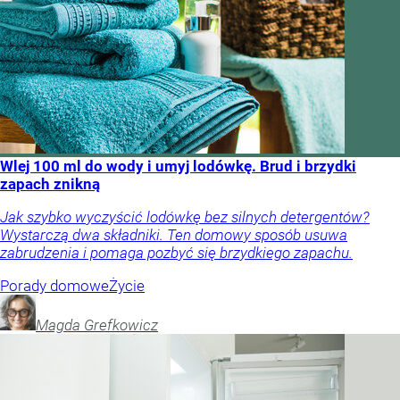
Wlej 100 ml do wody i umyj lodówkę. Brud i brzydki
zapach znikną
Jak szybko wyczyścić lodówkę bez silnych detergentów?
Wystarczą dwa składniki. Ten domowy sposób usuwa
zabrudzenia i pomaga pozbyć się brzydkiego zapachu.
Porady domowe
Życie
Magda
Grefkowicz