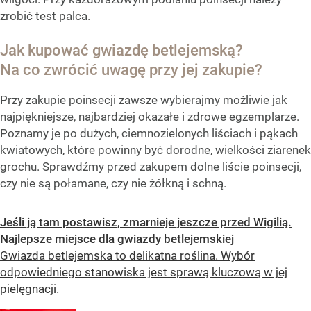
zrobić test palca.
Jak kupować gwiazdę betlejemską?
Na co zwrócić uwagę przy jej zakupie?
Przy zakupie poinsecji zawsze wybierajmy możliwie jak
najpiękniejsze, najbardziej okazałe i zdrowe egzemplarze.
Poznamy je po dużych, ciemnozielonych liściach i pąkach
kwiatowych, które powinny być dorodne, wielkości ziarenek
grochu. Sprawdźmy przed zakupem dolne liście poinsecji,
czy nie są połamane, czy nie żółkną i schną.
Jeśli ją tam postawisz, zmarnieje jeszcze przed Wigilią.
Najlepsze miejsce dla gwiazdy betlejemskiej
Gwiazda betlejemska to delikatna roślina. Wybór
odpowiedniego stanowiska jest sprawą kluczową w jej
pielęgnacji.