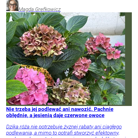
Magda
Grefkowicz
Nie trzeba jej podlewać ani nawozić. Pachnie
obłędnie, a jesienią daje czerwone owoce
Dzika róża nie potrzebuje żyznej rabaty ani ciągłego
podlewania, a mimo to potrafi stworzyć efektowny,