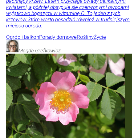
pachnący krzew. Latem przyciąga owady delikatnymi
kwiatami, a później obsypuje się czerwonymi owocami
wyjątkowo bogatymi w witaminę C. To jeden z tych
krzewów, które warto posadzić również w trudniejszym
miejscu ogrodu.
Ogród i balkon
Porady domowe
Rośliny
Życie
Magda
Grefkowicz