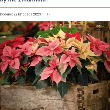
Dodano:
22
listopada
2023
14:17