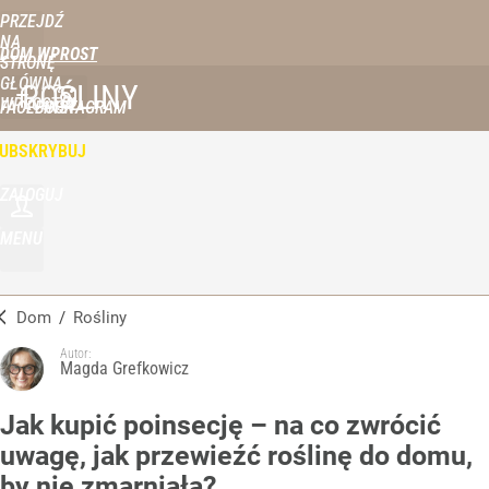
PRZEJDŹ
NA
DOM WPROST
STRONĘ
GŁÓWNĄ
ROŚLINY
WPROST.PL
FACEBOOK
INSTAGRAM
UBSKRYBUJ
ZALOGUJ
MENU
Dom
/
Rośliny
Autor:
Magda Grefkowicz
Jak kupić poinsecję – na co zwrócić
uwagę, jak przewieźć roślinę do domu,
by nie zmarniała?