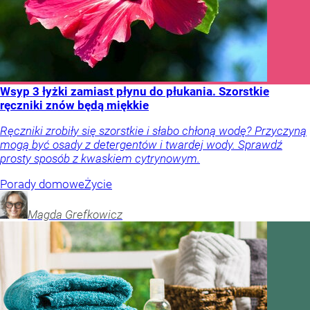
Wsyp 3 łyżki zamiast płynu do płukania. Szorstkie
ręczniki znów będą miękkie
Ręczniki zrobiły się szorstkie i słabo chłoną wodę? Przyczyną
mogą być osady z detergentów i twardej wody. Sprawdź
prosty sposób z kwaskiem cytrynowym.
Porady domowe
Życie
Magda
Grefkowicz