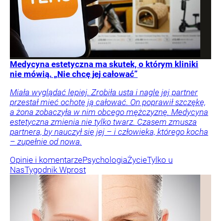
Medycyna estetyczna ma skutek, o którym kliniki
nie mówią. „Nie chcę jej całować”
Miała wyglądać lepiej. Zrobiła usta i nagle jej partner
przestał mieć ochotę ją całować. On poprawił szczękę,
a żona zobaczyła w nim obcego mężczyznę. Medycyna
estetyczna zmienia nie tylko twarz. Czasem zmusza
partnera, by nauczył się jej – i człowieka, którego kocha
– zupełnie od nowa.
Opinie i komentarze
Psychologia
Życie
Tylko u
Nas
Tygodnik Wprost