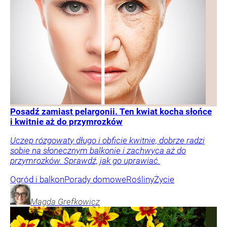
Posadź zamiast pelargonii. Ten kwiat kocha słońce
i kwitnie aż do przymrozków
Uczep rózgowaty długo i obficie kwitnie, dobrze radzi
sobie na słonecznym balkonie i zachwyca aż do
przymrozków. Sprawdź, jak go uprawiać.
Ogród i balkon
Porady domowe
Rośliny
Życie
Magda
Grefkowicz