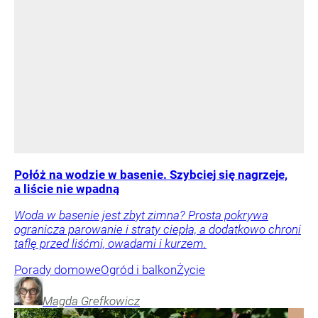
Połóż na wodzie w basenie. Szybciej się nagrzeje,
a liście nie wpadną
Woda w basenie jest zbyt zimna? Prosta pokrywa
ogranicza parowanie i straty ciepła, a dodatkowo chroni
taflę przed liśćmi, owadami i kurzem.
Porady domowe
Ogród i balkon
Życie
Magda
Grefkowicz