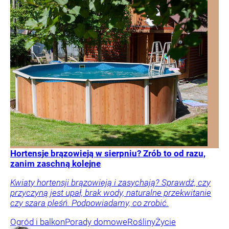
Hortensje brązowieją w sierpniu? Zrób to od razu,
zanim zaschną kolejne
Kwiaty hortensji brązowieją i zasychają? Sprawdź, czy
przyczyną jest upał, brak wody, naturalne przekwitanie
czy szara pleśń. Podpowiadamy, co zrobić.
Ogród i balkon
Porady domowe
Rośliny
Życie