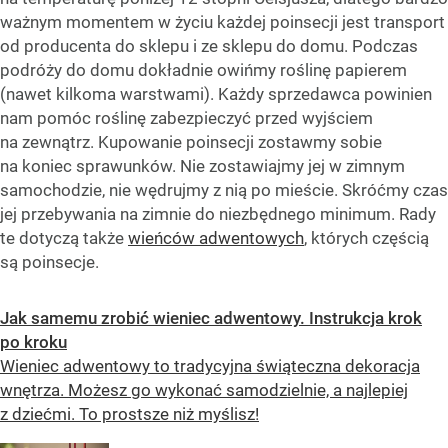
ważnym momentem w życiu każdej poinsecji jest transport
od producenta do sklepu i ze sklepu do domu. Podczas
podróży do domu dokładnie owińmy roślinę papierem
(nawet kilkoma warstwami). Każdy sprzedawca powinien
nam pomóc roślinę zabezpieczyć przed wyjściem
na zewnątrz. Kupowanie poinsecji zostawmy sobie
na koniec sprawunków. Nie zostawiajmy jej w zimnym
samochodzie, nie wędrujmy z nią po mieście. Skróćmy czas
jej przebywania na zimnie do niezbędnego minimum. Rady
te dotyczą także
wieńców adwentowych
, których częścią
są poinsecje.
Jak samemu zrobić wieniec adwentowy. Instrukcja krok
po kroku
Wieniec adwentowy to tradycyjna świąteczna dekoracja
wnętrza. Możesz go wykonać samodzielnie, a najlepiej
z dziećmi. To prostsze niż myślisz!