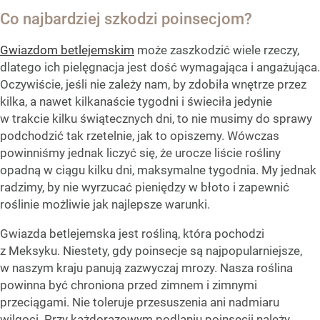
Co najbardziej szkodzi poinsecjom?
Gwiazdom betlejemskim
może zaszkodzić wiele rzeczy,
dlatego ich pielęgnacja jest dość wymagająca i angażująca.
Oczywiście, jeśli nie zależy nam, by zdobiła wnętrze przez
kilka, a nawet kilkanaście tygodni i świeciła jedynie
w trakcie kilku świątecznych dni, to nie musimy do sprawy
podchodzić tak rzetelnie, jak to opiszemy. Wówczas
powinniśmy jednak liczyć się, że urocze liście rośliny
opadną w ciągu kilku dni, maksymalne tygodnia. My jednak
radzimy, by nie wyrzucać pieniędzy w błoto i zapewnić
roślinie możliwie jak najlepsze warunki.
Gwiazda betlejemska jest rośliną, która pochodzi
z Meksyku. Niestety, gdy poinsecje są najpopularniejsze,
w naszym kraju panują zazwyczaj mrozy. Nasza roślina
powinna być chroniona przed zimnem i zimnymi
przeciągami. Nie toleruje przesuszenia ani nadmiaru
wilgoci. Przy każdorazowym podlaniu poinsecji należy