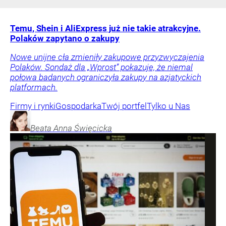
Temu, Shein i AliExpress już nie takie atrakcyjne.
Polaków zapytano o zakupy
Nowe unijne cła zmieniły zakupowe przyzwyczajenia
Polaków. Sondaż dla „Wprost” pokazuje, że niemal
połowa badanych ograniczyła zakupy na azjatyckich
platformach.
Firmy i rynki
Gospodarka
Twój portfel
Tylko u Nas
Beata Anna
Święcicka