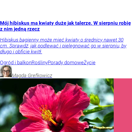
Mój hibiskus ma kwiaty duże jak talerze. W sierpniu robię
z nim jedną rzecz
Hibiskus bagienny może mieć kwiaty o średnicy nawet 30
cm. Sprawdź, jak podlewać i pielęgnować go w sierpniu, by
długo i obficie kwitł.
Ogród i balkon
Rośliny
Porady domowe
Życie
Magda
Grefkowicz