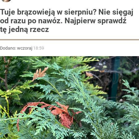
Tuje brązowieją w sierpniu? Nie sięgaj
od razu po nawóz. Najpierw sprawdź
tę jedną rzecz
Dodano:
wczoraj
18:59