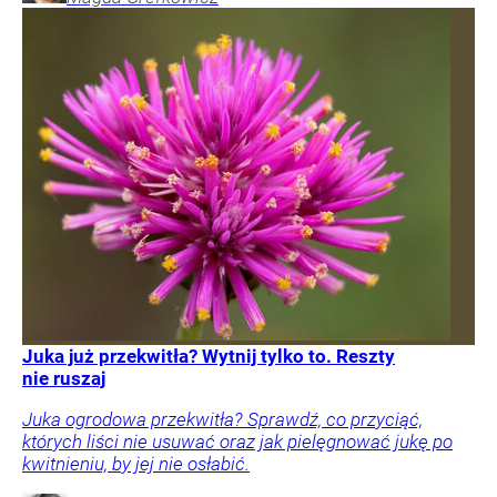
Juka już przekwitła? Wytnij tylko to. Reszty
nie ruszaj
Juka ogrodowa przekwitła? Sprawdź, co przyciąć,
których liści nie usuwać oraz jak pielęgnować jukę po
kwitnieniu, by jej nie osłabić.