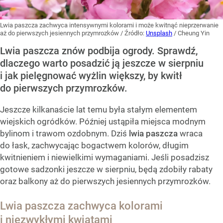
Lwia paszcza zachwyca intensywnymi kolorami i może kwitnąć nieprzerwanie
aż do pierwszych jesiennych przymrozków
/ Źródło:
Unsplash
/
Cheung Yin
Lwia paszcza znów podbija ogrody. Sprawdź,
dlaczego warto posadzić ją jeszcze w sierpniu
i jak pielęgnować wyżlin większy, by kwitł
do pierwszych przymrozków.
Jeszcze kilkanaście lat temu była stałym elementem
wiejskich ogródków. Później ustąpiła miejsca modnym
bylinom i trawom ozdobnym. Dziś
lwia paszcza
wraca
do łask, zachwycając bogactwem kolorów, długim
kwitnieniem i niewielkimi wymaganiami. Jeśli posadzisz
gotowe sadzonki jeszcze w sierpniu, będą zdobiły rabaty
oraz balkony aż do pierwszych jesiennych przymrozków.
Lwia paszcza zachwyca kolorami
i niezwykłymi kwiatami