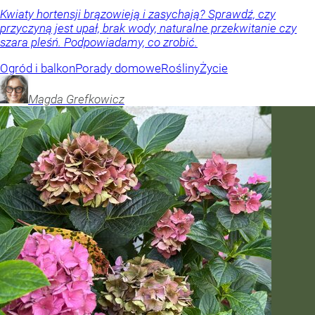
Kwiaty hortensji brązowieją i zasychają? Sprawdź, czy
przyczyną jest upał, brak wody, naturalne przekwitanie czy
szara pleśń. Podpowiadamy, co zrobić.
Ogród i balkon
Porady domowe
Rośliny
Życie
Magda
Grefkowicz