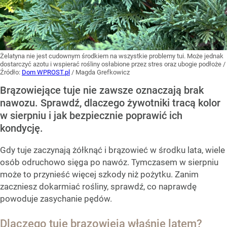
Żelatyna nie jest cudownym środkiem na wszystkie problemy tui. Może jednak
dostarczyć azotu i wspierać rośliny osłabione przez stres oraz ubogie podłoże
/
Źródło:
Dom WPROST.pl
/
Magda Grefkowicz
Brązowiejące tuje nie zawsze oznaczają brak
nawozu. Sprawdź, dlaczego żywotniki tracą kolor
w sierpniu i jak bezpiecznie poprawić ich
kondycję.
Gdy tuje zaczynają żółknąć i brązowieć w środku lata, wiele
osób odruchowo sięga po nawóz. Tymczasem w sierpniu
może to przynieść więcej szkody niż pożytku. Zanim
zaczniesz dokarmiać rośliny, sprawdź, co naprawdę
powoduje zasychanie pędów.
Dlaczego tuje brązowieją właśnie latem?