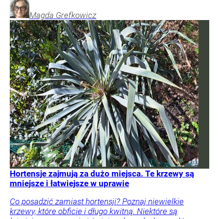
Magda
Grefkowicz
Hortensje zajmują za dużo miejsca. Te krzewy są
mniejsze i łatwiejsze w uprawie
Co posadzić zamiast hortensji? Poznaj niewielkie
krzewy, które obficie i długo kwitną. Niektóre są