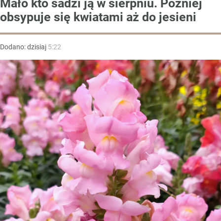
Mało kto sadzi ją w sierpniu. Później
obsypuje się kwiatami aż do jesieni
Dodano:
dzisiaj
5:22