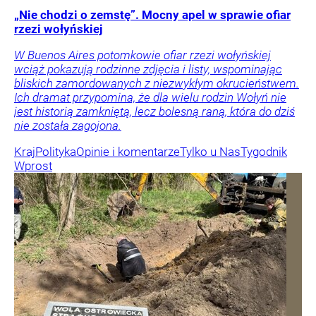
„Nie chodzi o zemstę”. Mocny apel w sprawie ofiar
rzezi wołyńskiej
W Buenos Aires potomkowie ofiar rzezi wołyńskiej
wciąż pokazują rodzinne zdjęcia i listy, wspominając
bliskich zamordowanych z niezwykłym okrucieństwem.
Ich dramat przypomina, że dla wielu rodzin Wołyń nie
jest historią zamkniętą, lecz bolesną raną, która do dziś
nie została zagojona.
Kraj
Polityka
Opinie i komentarze
Tylko u Nas
Tygodnik
Wprost