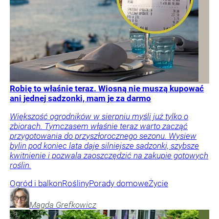
Robię to właśnie teraz. Wiosną nie muszą kupować
ani jednej sadzonki, mam je za darmo
Większość ogrodników w sierpniu myśli już tylko o
zbiorach. Tymczasem właśnie teraz warto zacząć
przygotowania do przyszłorocznego sezonu. Wysiew
bylin pod koniec lata daje silniejsze sadzonki, szybsze
kwitnienie i pozwala zaoszczędzić na zakupie gotowych
roślin.
Ogród i balkon
Rośliny
Porady domowe
Życie
Magda
Grefkowicz