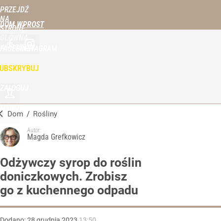
PRZEJDŹ
NA
DOM WPROST
STRONĘ
GŁÓWNĄ
WPROST.PL
FACEBOOK
INSTAGRAM
UBSKRYBUJ
ZALOGUJ
MENU
Dom
/
Rośliny
Autor:
Magda Grefkowicz
Odżywczy syrop do roślin
doniczkowych. Zrobisz
go z kuchennego odpadu
Dodano:
28
grudnia
2023
13:50