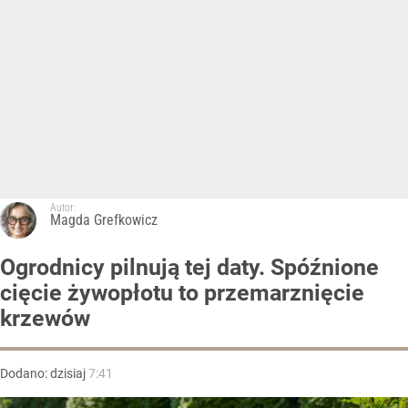
Autor:
Magda Grefkowicz
Ogrodnicy pilnują tej daty. Spóźnione
cięcie żywopłotu to przemarznięcie
krzewów
Dodano:
dzisiaj
7:41