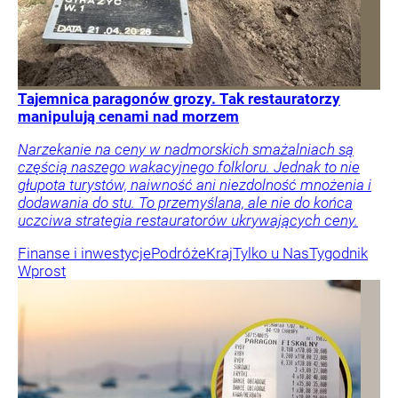
Tajemnica paragonów grozy. Tak restauratorzy
manipulują cenami nad morzem
Narzekanie na ceny w nadmorskich smażalniach są
częścią naszego wakacyjnego folkloru. Jednak to nie
głupota turystów, naiwność ani niezdolność mnożenia i
dodawania do stu. To przemyślana, ale nie do końca
uczciwa strategia restauratorów ukrywających ceny.
Finanse i inwestycje
Podróże
Kraj
Tylko u Nas
Tygodnik
Wprost