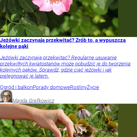
Jeżówki zaczynają przekwitać? Zrób to, a wypuszczą
kolejne pąki
Jeżówki zaczynają przekwitać? Regularne usuwanie
przekwitłych kwiatostanów może pobudzić je do tworzenia
kolejnych pąków. Sprawdź, gdzie ciąć jeżówki i jak
pielęgnować je latem.
Ogród i balkon
Porady domowe
Rośliny
Życie
Magda
Grefkowicz