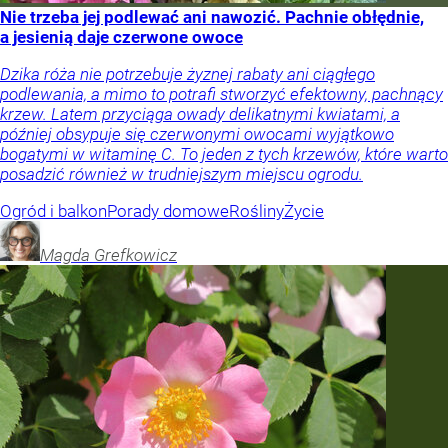
Nie trzeba jej podlewać ani nawozić. Pachnie obłędnie,
a jesienią daje czerwone owoce
Dzika róża nie potrzebuje żyznej rabaty ani ciągłego
podlewania, a mimo to potrafi stworzyć efektowny, pachnący
krzew. Latem przyciąga owady delikatnymi kwiatami, a
później obsypuje się czerwonymi owocami wyjątkowo
bogatymi w witaminę C. To jeden z tych krzewów, które warto
posadzić również w trudniejszym miejscu ogrodu.
Ogród i balkon
Porady domowe
Rośliny
Życie
Magda
Grefkowicz