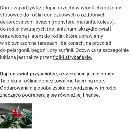
Domową odżywkę z łupin orzechów włoskich możemy
stosować do roślin doniczkowych o ozdobnych,
dekoracyjnych liściach (monstera, maranta, koleus),
do roślin kwitnących (np. anturium,
skrzydłokwiat
)
oraz wiosną i latem do roślin, które uprawiamy
w skrzynkach na tarasach i balkonach, na przykład
do pelargonii, begonii, czy surfinii. Odżywka ta szczególnie
lubiana jest także przez
fiołki afrykańskie.
Daj ten kwiat przyjaciółce, a szczęście jej nie opuści
Ta piękna roślina doniczkowa ma tajemną moc.
Obdarowana nią osoba zyska powodzenie w miłości,
znacząco podreperują się również jej finanse.