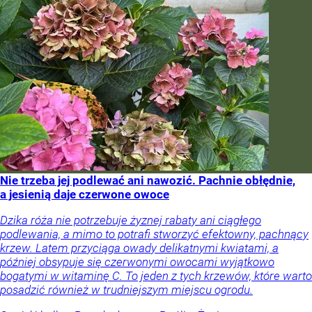
Nie trzeba jej podlewać ani nawozić. Pachnie obłędnie,
a jesienią daje czerwone owoce
Dzika róża nie potrzebuje żyznej rabaty ani ciągłego
podlewania, a mimo to potrafi stworzyć efektowny, pachnący
krzew. Latem przyciąga owady delikatnymi kwiatami, a
później obsypuje się czerwonymi owocami wyjątkowo
bogatymi w witaminę C. To jeden z tych krzewów, które warto
posadzić również w trudniejszym miejscu ogrodu.