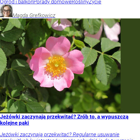
Ogród i balkon
Porady domowe
Rośliny
Życie
Magda
Grefkowicz
Jeżówki zaczynają przekwitać? Zrób to, a wypuszczą
kolejne pąki
Jeżówki zaczynają przekwitać? Regularne usuwanie