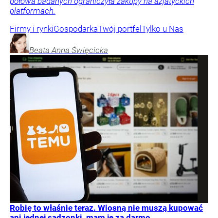
połowa badanych ograniczyła zakupy na azjatyckich
platformach.
Firmy i rynki
Gospodarka
Twój portfel
Tylko u Nas
Beata Anna
Święcicka
Robię to właśnie teraz. Wiosną nie muszą kupować
ani jednej sadzonki, mam je za darmo