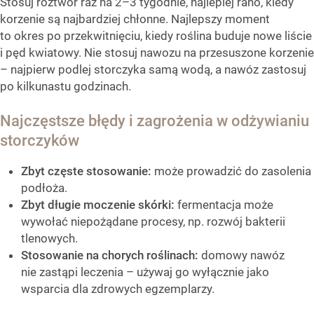
Stosuj roztwór raz na 2–3 tygodnie, najlepiej rano, kiedy
korzenie są najbardziej chłonne. Najlepszy moment
to okres po przekwitnięciu, kiedy roślina buduje nowe liście
i pęd kwiatowy. Nie stosuj nawozu na przesuszone korzenie
– najpierw podlej storczyka samą wodą, a nawóz zastosuj
po kilkunastu godzinach.
Najczęstsze błędy i zagrożenia w odżywianiu
storczyków
Zbyt częste stosowanie:
może prowadzić do zasolenia
podłoża.
Zbyt długie moczenie skórki:
fermentacja może
wywołać niepożądane procesy, np. rozwój bakterii
tlenowych.
Stosowanie na chorych roślinach:
domowy nawóz
nie zastąpi leczenia – używaj go wyłącznie jako
wsparcia dla zdrowych egzemplarzy.