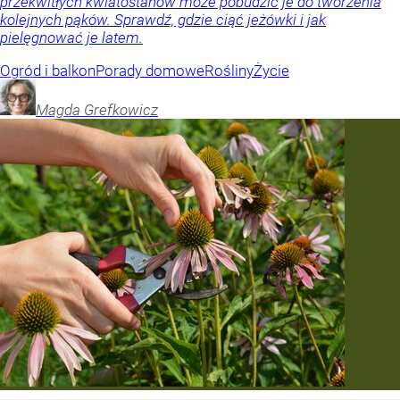
przekwitłych kwiatostanów może pobudzić je do tworzenia
kolejnych pąków. Sprawdź, gdzie ciąć jeżówki i jak
pielęgnować je latem.
Ogród i balkon
Porady domowe
Rośliny
Życie
Magda
Grefkowicz