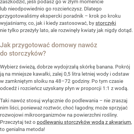
zaszkodzić, jeśli podasz go w złym momencie
lub nieodpowiednio go rozcieńczysz. Dlatego
przygotowaliśmy ekspercki poradnik – krok po kroku
wyjaśniamy, co, jak i kiedy zastosować, by
storczyki
nie tylko przeżyły lato, ale rozwinęły kwiaty jak nigdy dotąd.
Jak przygotować domowy nawóz
do storczyków?
Wybierz świeżą, dobrze wydojrzałą skórkę banana. Pokrój
ją na mniejsze kawałki, zalej 0,5 litra letniej wody i odstaw
w zamkniętym słoiku na 48–72 godziny. Po tym czasie
odcedź i rozcieńcz uzyskany płyn w proporcji 1:1 z wodą.
Taki nawóz stosuj wyłącznie do podlewania – nie zraszaj
nim liści, ponieważ roztwór, choć łagodny, może sprzyjać
rozwojowi mikroorganizmów na powierzchni rośliny.
Przeczytaj też o
podlewaniu storczyków wodą z akwarium
,
to genialna metoda!