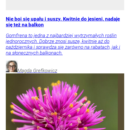
Nie boi się upału i suszy. Kwitnie do jesieni, nadaje
się też na balkon
Gomfrena to jedna z najbardziej wytrzymałych roślin
jednorocznych. Dobrze znosi suszę, kwitnie aż do
października i sprawdza się zarówno na rabatach, jak i
na słonecznych balkonach.
Magda
Grefkowicz