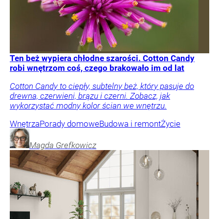
Ten beż wypiera chłodne szarości. Cotton Candy
robi wnętrzom coś, czego brakowało im od lat
Cotton Candy to ciepły, subtelny beż, który pasuje do
drewna, czerwieni, brązu i czerni. Zobacz, jak
wykorzystać modny kolor ścian we wnętrzu.
Wnętrza
Porady domowe
Budowa i remont
Życie
Magda
Grefkowicz