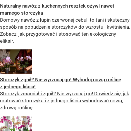
Naturalny nawóz z kuchennych resztek ożywi nawet
marnego storczyka
Domowy nawóz z łupin czerwonej cebuli to tani i skuteczny
sposób na pobudzenie storczyków do wzrostu i kwitnienia.
Zobacz, jak przygotować i stosować ten ekologiczny
eliksir.
Storczyk zgnił? Nie wyrzucaj go! Wyhoduj nową roślinę
z jednego liścia!
Storczyk zmarniał i zgnił? Nie wyrzucaj go! Dowiedz się, jak
uratować storczyka i z jednego liścia wyhodować nową,
zdrową roślinę.