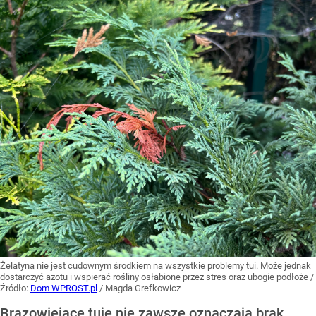
Żelatyna nie jest cudownym środkiem na wszystkie problemy tui. Może jednak
dostarczyć azotu i wspierać rośliny osłabione przez stres oraz ubogie podłoże
/
Źródło:
Dom WPROST.pl
/
Magda Grefkowicz
Brązowiejące tuje nie zawsze oznaczają brak