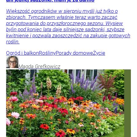
Większość ogrodników w sierpniu myśli już tylko o
zbiorach. Tymczasem właśnie teraz warto zacząć
przygotowania do przyszłorocznego sezonu. Wysiew
bylin pod koniec lata daje silniejsze sadzonki, szybsze
kwitnienie i pozwala zaoszczędzić na zakupie gotowych
roślin.
Ogród i balkon
Rośliny
Porady domowe
Życie
Magda
Grefkowicz