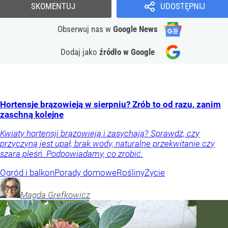
SKOMENTUJ
UDOSTĘPNIJ
Obserwuj nas
w
Google News
Dodaj jako
źródło w Google
Hortensje brązowieją w sierpniu? Zrób to od razu, zanim
zaschną kolejne
Kwiaty hortensji brązowieją i zasychają? Sprawdź, czy
przyczyną jest upał, brak wody, naturalne przekwitanie czy
szara pleśń. Podpowiadamy, co zrobić.
Ogród i balkon
Porady domowe
Rośliny
Życie
Magda
Grefkowicz