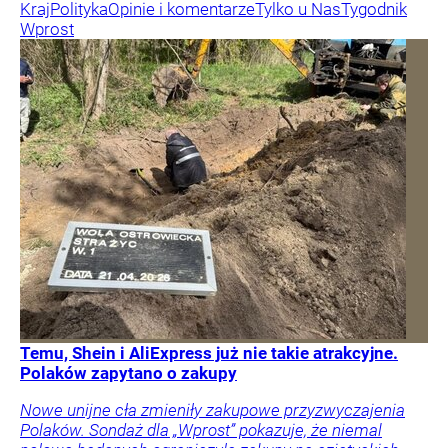
Kraj
Polityka
Opinie i komentarze
Tylko u Nas
Tygodnik
Wprost
Temu, Shein i AliExpress już nie takie atrakcyjne.
Polaków zapytano o zakupy
Nowe unijne cła zmieniły zakupowe przyzwyczajenia
Polaków. Sondaż dla „Wprost” pokazuje, że niemal