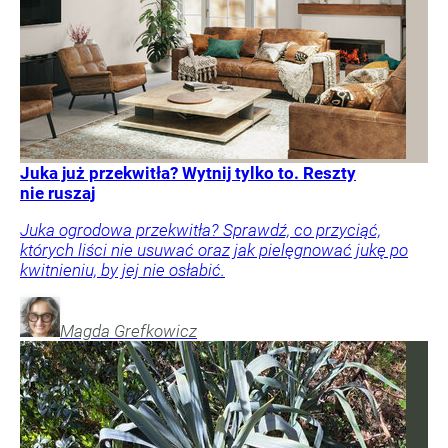
Juka już przekwitła? Wytnij tylko to. Reszty
nie ruszaj
Juka ogrodowa przekwitła? Sprawdź, co przyciąć,
których liści nie usuwać oraz jak pielęgnować jukę po
kwitnieniu, by jej nie osłabić.
Magda
Grefkowicz