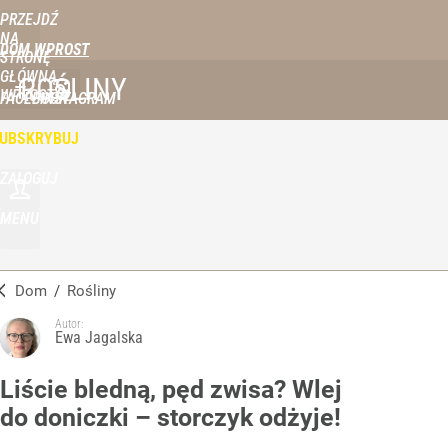
PRZEJDŹ
NA
DOM WPROST
STRONĘ
GŁÓWNĄ
ROŚLINY
WPROST.PL
FACEBOOK
INSTAGRAM
UBSKRYBUJ
ZALOGUJ
MENU
Dom
/
Rośliny
Autor:
Ewa Jagalska
Liście bledną, pęd zwisa? Wlej
do doniczki – storczyk odżyje!