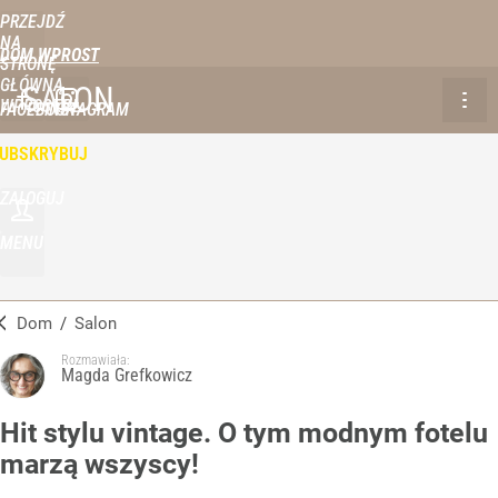
PRZEJDŹ
NA
DOM WPROST
STRONĘ
GŁÓWNĄ
SALON
WPROST.PL
FACEBOOK
INSTAGRAM
UBSKRYBUJ
ZALOGUJ
MENU
Dom
/
Salon
Rozmawiała:
Magda Grefkowicz
Hit stylu vintage. O tym modnym fotelu
marzą wszyscy!