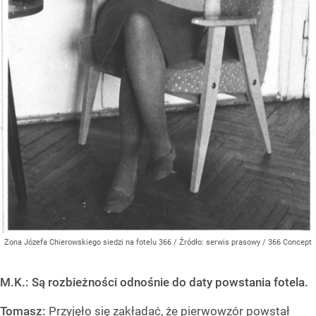
Żona Józefa Chierowskiego siedzi na fotelu 366
/ Źródło:
serwis prasowy / 366 Concept
M.K.: Są rozbieżności odnośnie do daty powstania fotela.
Tomasz:
Przyjęło się zakładać, że pierwowzór powstał