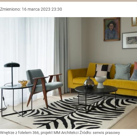
Zmieniono:
16
marca
2023
23:30
Wnętrze z fotelem 366, projekt MM Architekci
Źródło:
serwis prasowy