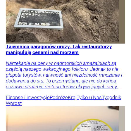
Tajemnica paragonów grozy. Tak restauratorzy
manipulują cenami nad morzem
Narzekanie na ceny w nadmorskich smażalniach są
częścią naszego wakacyjnego folkloru. Jednak to nie
głupota turystów, naiwność ani niezdolność mnożenia i
dodawania do stu. To przemyślana, ale nie do końca
uczciwa strategia restauratorów ukrywających ceny.
Finanse i inwestycje
Podróże
Kraj
Tylko u Nas
Tygodnik
Wprost