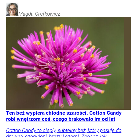
Magda
Grefkowicz
Ten beż wypiera chłodne szarości. Cotton Candy
robi wnętrzom coś, czego brakowało im od lat
Cotton Candy to ciepły, subtelny beż, który pasuje do
drewna, czerwieni, brązu i czerni. Zobacz, jak