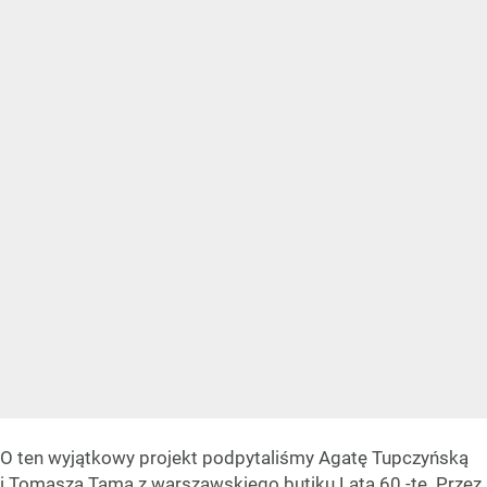
O ten wyjątkowy projekt podpytaliśmy Agatę Tupczyńską
i Tomasza Tama z warszawskiego butiku Lata 60 -te. Przez