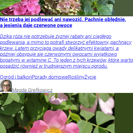
Nie trzeba jej podlewać ani nawozić. Pachnie obłędnie,
a jesienią daje czerwone owoce
Dzika róża nie potrzebuje żyznej rabaty ani ciągłego
podlewania, a mimo to potrafi stworzyć efektowny, pachnący
krzew. Latem przyciąga owady delikatnymi kwiatami, a
później obsypuje się czerwonymi owocami wyjątkowo
bogatymi w witaminę C. To jeden z tych krzewów, które warto
posadzić również w trudniejszym miejscu ogrodu.
Ogród i balkon
Porady domowe
Rośliny
Życie
Magda
Grefkowicz