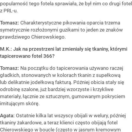
popularność tego fotela sprawiała, że był nim co drugi fotel
z PRL-u.
Tomasz:
Charakterystyczne pikowania oparcia trzema
symetrycznie rozłożonymi guzikami to jeden ze znaków
prawdziwego Chierowskiego.
M.K.: Jak na przestrzeni lat zmieniały się tkaniny, którymi
tapicerowano fotel 366?
Tomasz:
Na początku do tapicerowania używano raczej
gładkich, stonowanych w kolorach tkanin z supełkową
lub delikatnie jodełkową fakturą. Później obicia stały się
odrobinę szalone, już bardziej wzorzyste i krzykliwe
materiały, łącznie ze sztucznym, gumowanym pokryciem
imitującym skórę.
Agata:
Ostatnie kilka lat wszyscy obijali w welury, później
tkaniny żakardowe, a teraz klienci często obijają fotel
Chierowskiego w boucle (często w jasnym kremowym