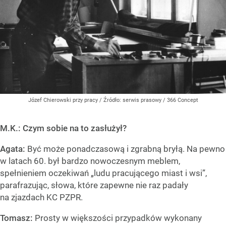
Józef Chierowski przy pracy
/ Źródło:
serwis prasowy / 366 Concept
M.K.: Czym sobie na to zasłużył?
Agata:
Być może ponadczasową i zgrabną bryłą. Na pewno
w latach 60. był bardzo nowoczesnym meblem,
spełnieniem oczekiwań „ludu pracującego miast i wsi”,
parafrazując, słowa, które zapewne nie raz padały
na zjazdach KC PZPR.
Tomasz:
Prosty w większości przypadków wykonany