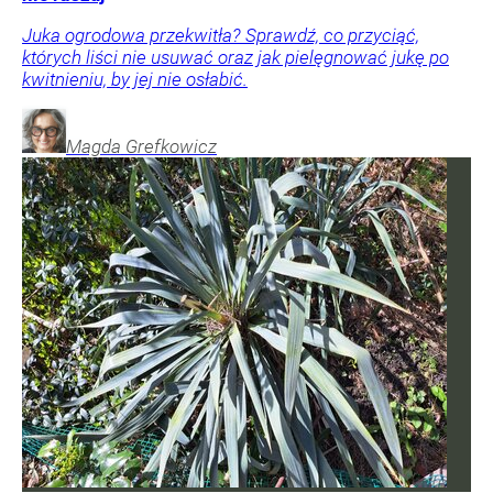
Juka ogrodowa przekwitła? Sprawdź, co przyciąć,
których liści nie usuwać oraz jak pielęgnować jukę po
kwitnieniu, by jej nie osłabić.
Magda
Grefkowicz