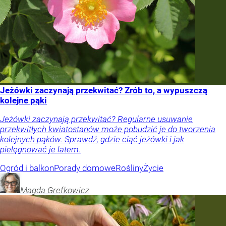
Jeżówki zaczynają przekwitać? Zrób to, a wypuszczą
kolejne pąki
Jeżówki zaczynają przekwitać? Regularne usuwanie
przekwitłych kwiatostanów może pobudzić je do tworzenia
kolejnych pąków. Sprawdź, gdzie ciąć jeżówki i jak
pielęgnować je latem.
Ogród i balkon
Porady domowe
Rośliny
Życie
Magda
Grefkowicz