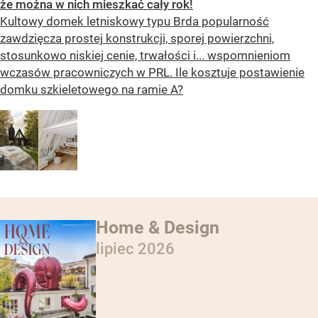
że można w nich mieszkać cały rok!
Kultowy domek letniskowy typu Brda popularność
zawdzięcza prostej konstrukcji, sporej powierzchni,
stosunkowo niskiej cenie, trwałości i... wspomnieniom
wczasów pracowniczych w PRL. Ile kosztuje postawienie
domku szkieletowego na ramie A?
Home & Design
lipiec 2026