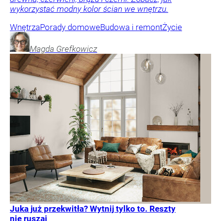
wykorzystać modny kolor ścian we wnętrzu.
Wnętrza
Porady domowe
Budowa i remont
Życie
Magda
Grefkowicz
Juka już przekwitła? Wytnij tylko to. Reszty
nie ruszaj