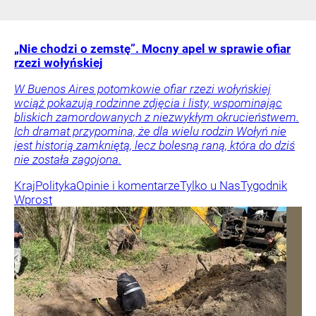
„Nie chodzi o zemstę”. Mocny apel w sprawie ofiar
rzezi wołyńskiej
W Buenos Aires potomkowie ofiar rzezi wołyńskiej
wciąż pokazują rodzinne zdjęcia i listy, wspominając
bliskich zamordowanych z niezwykłym okrucieństwem.
Ich dramat przypomina, że dla wielu rodzin Wołyń nie
jest historią zamkniętą, lecz bolesną raną, która do dziś
nie została zagojona.
Kraj
Polityka
Opinie i komentarze
Tylko u Nas
Tygodnik
Wprost