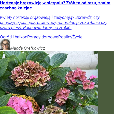
Hortensje brązowieją w sierpniu? Zrób to od razu, zanim
zaschną kolejne
Kwiaty hortensji brązowieją i zasychają? Sprawdź, czy
przyczyną jest upał, brak wody, naturalne przekwitanie czy
szara pleśń. Podpowiadamy, co zrobić.
Ogród i balkon
Porady domowe
Rośliny
Życie
Magda
Grefkowicz