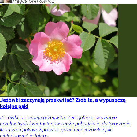
Magda
Grefkowicz
Jeżówki zaczynają przekwitać? Zrób to, a wypuszczą
kolejne pąki
Jeżówki zaczynają przekwitać? Regularne usuwanie
przekwitłych kwiatostanów może pobudzić je do tworzenia
kolejnych pąków. Sprawdź, gdzie ciąć jeżówki i jak
pielęgnować je latem.