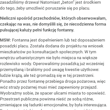
zasadziliśmy drzewa! Natomiast „beton” jest środkiem
do tego, żeby umożliwić poruszanie się po placu.
Nieliczni spośród przechodniów, których obserwowałam,
czekając na was, nie domyślili się, że niecodzienna forma
pulsującej kałuży pełni funkcję fontanny.
MSW:
Fontanna jest dopełnieniem lub też doposażeniem
posadzki placu. Została dodana do projektu na wniosek
mieszkańców po konsultacjach społecznych. W tym
wnętrzu urbanistycznym nie było miejsca na większe
rozlewisko wody. Operowaliśmy posadzką już wcześniej
przemyślaną i braliśmy pod uwagę kwestie użytkowe:
ludzie krążą, ale też gromadzą się w tej przestrzeni.
Ponadto przez fontannę przebiega droga pożarowa, więc
wóz straży pożarnej musi mieć zapewniony przejazd.
Wyobraźmy sobie, że spacer ulicami miasta to opowieść.
Przestrzeń publiczna powinna nieść ze sobą różne,
zmieniające się ładunki emocjonalne, by była interesująca.