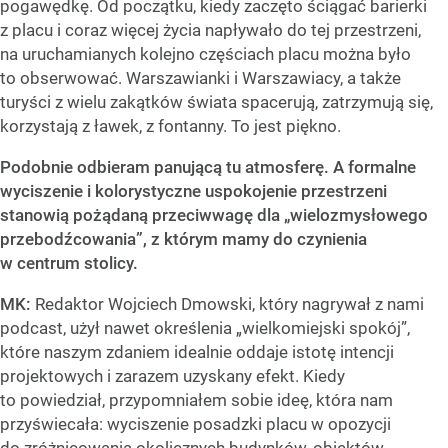
pogawędkę. Od początku, kiedy zaczęto ściągać barierki
z placu i coraz więcej życia napływało do tej przestrzeni,
na uruchamianych kolejno częściach placu można było
to obserwować. Warszawianki i Warszawiacy, a także
turyści z wielu zakątków świata spacerują, zatrzymują się,
korzystają z ławek, z fontanny. To jest piękno.
Podobnie odbieram panującą tu atmosferę. A formalne
wyciszenie i kolorystyczne uspokojenie przestrzeni
stanowią pożądaną przeciwwagę dla „wielozmysłowego
przebodźcowania”, z którym mamy do czynienia
w centrum stolicy.
MK:
Redaktor Wojciech Dmowski, który nagrywał z nami
podcast, użył nawet określenia „wielkomiejski spokój”,
które naszym zdaniem idealnie oddaje istotę intencji
projektowych i zarazem uzyskany efekt. Kiedy
to powiedział, przypomniałem sobie ideę, która nam
przyświecała: wyciszenie posadzki placu w opozycji