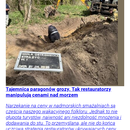
Tajemnica paragonów grozy. Tak restauratorzy
manipulują cenami nad morzem
Narzekanie na ceny w nadmorskich smażalniach są
częścią naszego wakacyjnego folkloru. Jednak to nie
głupota turystów, naiwność ani niezdolność mnożenia i
dodawania do stu. To przemyślana, ale nie do końca
uczciwa strategia restauratorów ukrywających ceny.