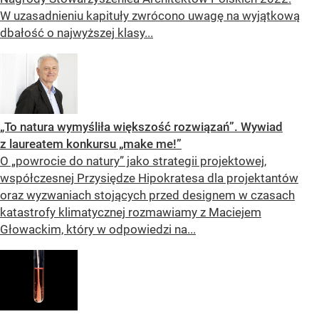
W uzasadnieniu kapituły zwrócono uwagę na wyjątkową
dbałość o najwyższej klasy...
„To natura wymyśliła większość rozwiązań”. Wywiad
z laureatem konkursu „make me!”
O „powrocie do natury” jako strategii projektowej,
współczesnej Przysiędze Hipokratesa dla projektantów
oraz wyzwaniach stojących przed designem w czasach
katastrofy klimatycznej rozmawiamy z Maciejem
Głowackim, który w odpowiedzi na...