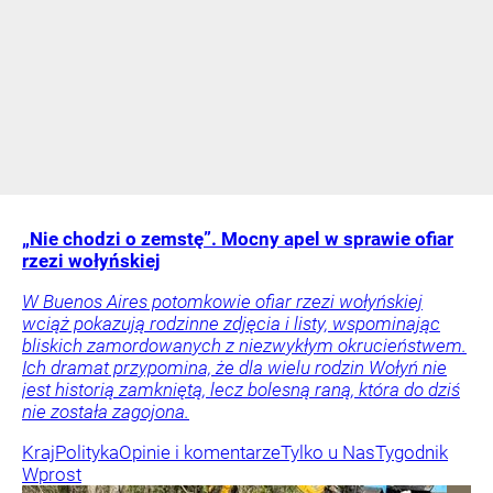
„Nie chodzi o zemstę”. Mocny apel w sprawie ofiar
rzezi wołyńskiej
W Buenos Aires potomkowie ofiar rzezi wołyńskiej
wciąż pokazują rodzinne zdjęcia i listy, wspominając
bliskich zamordowanych z niezwykłym okrucieństwem.
Ich dramat przypomina, że dla wielu rodzin Wołyń nie
jest historią zamkniętą, lecz bolesną raną, która do dziś
nie została zagojona.
Kraj
Polityka
Opinie i komentarze
Tylko u Nas
Tygodnik
Wprost