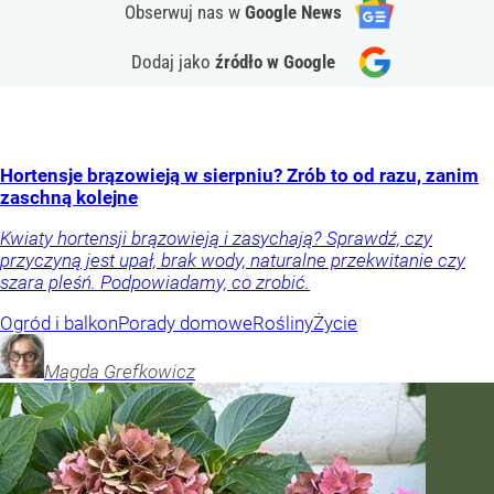
Obserwuj nas
w
Google News
Dodaj jako
źródło w Google
Hortensje brązowieją w sierpniu? Zrób to od razu, zanim
zaschną kolejne
Kwiaty hortensji brązowieją i zasychają? Sprawdź, czy
przyczyną jest upał, brak wody, naturalne przekwitanie czy
szara pleśń. Podpowiadamy, co zrobić.
Ogród i balkon
Porady domowe
Rośliny
Życie
Magda
Grefkowicz