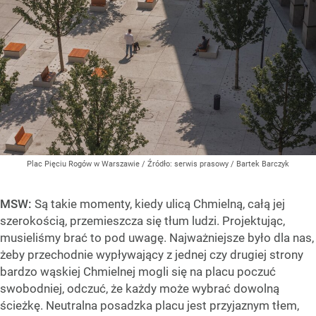
Plac Pięciu Rogów w Warszawie
/ Źródło:
serwis prasowy / Bartek Barczyk
MSW:
Są takie momenty, kiedy ulicą Chmielną, całą jej
szerokością, przemieszcza się tłum ludzi. Projektując,
musieliśmy brać to pod uwagę. Najważniejsze było dla nas,
żeby przechodnie wypływający z jednej czy drugiej strony
bardzo wąskiej Chmielnej mogli się na placu poczuć
swobodniej, odczuć, że każdy może wybrać dowolną
ścieżkę. Neutralna posadzka placu jest przyjaznym tłem,