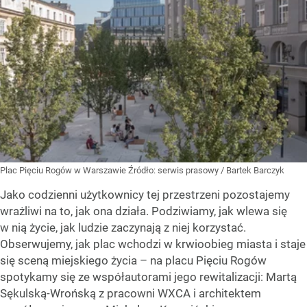
Plac Pięciu Rogów w Warszawie
Źródło:
serwis prasowy / Bartek Barczyk
Jako codzienni użytkownicy tej przestrzeni pozostajemy
wrażliwi na to, jak ona działa. Podziwiamy, jak wlewa się
w nią życie, jak ludzie zaczynają z niej korzystać.
Obserwujemy, jak plac wchodzi w krwioobieg miasta i staje
się sceną miejskiego życia – na placu Pięciu Rogów
spotykamy się ze współautorami jego rewitalizacji: Martą
Sękulską-Wrońską z pracowni WXCA i architektem