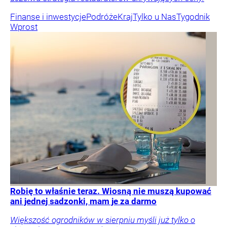
Finanse i inwestycje
Podróże
Kraj
Tylko u Nas
Tygodnik
Wprost
Robię to właśnie teraz. Wiosną nie muszą kupować
ani jednej sadzonki, mam je za darmo
Większość ogrodników w sierpniu myśli już tylko o