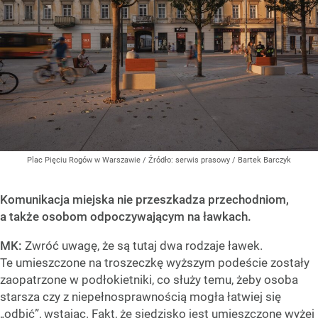
Plac Pięciu Rogów w Warszawie
/ Źródło:
serwis prasowy / Bartek Barczyk
Komunikacja miejska nie przeszkadza przechodniom,
a także osobom odpoczywającym na ławkach.
MK:
Zwróć uwagę, że są tutaj dwa rodzaje ławek.
Te umieszczone na troszeczkę wyższym podeście zostały
zaopatrzone w podłokietniki, co służy temu, żeby osoba
starsza czy z niepełnosprawnością mogła łatwiej się
„odbić”, wstając. Fakt, że siedzisko jest umieszczone wyżej