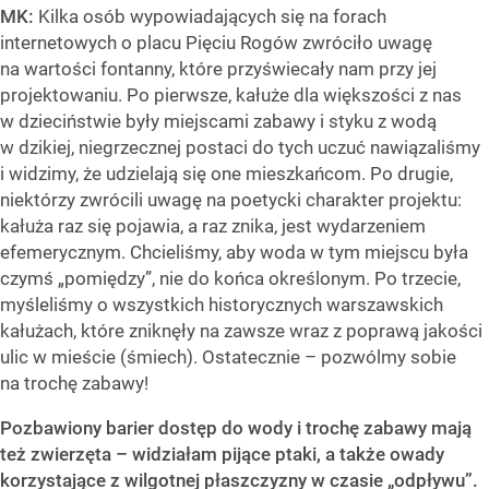
MK:
Kilka osób wypowiadających się na forach
internetowych o placu Pięciu Rogów zwróciło uwagę
na wartości fontanny, które przyświecały nam przy jej
projektowaniu. Po pierwsze, kałuże dla większości z nas
w dzieciństwie były miejscami zabawy i styku z wodą
w dzikiej, niegrzecznej postaci do tych uczuć nawiązaliśmy
i widzimy, że udzielają się one mieszkańcom. Po drugie,
niektórzy zwrócili uwagę na poetycki charakter projektu:
kałuża raz się pojawia, a raz znika, jest wydarzeniem
efemerycznym. Chcieliśmy, aby woda w tym miejscu była
czymś „pomiędzy”, nie do końca określonym. Po trzecie,
myśleliśmy o wszystkich historycznych warszawskich
kałużach, które zniknęły na zawsze wraz z poprawą jakości
ulic w mieście (śmiech). Ostatecznie – pozwólmy sobie
na trochę zabawy!
Pozbawiony barier dostęp do wody i trochę zabawy mają
też zwierzęta – widziałam pijące ptaki, a także owady
korzystające z wilgotnej płaszczyzny w czasie „odpływu”.