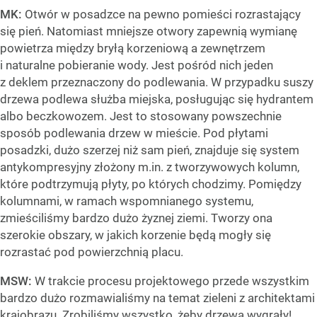
MK:
Otwór w posadzce na pewno pomieści rozrastający
się pień. Natomiast mniejsze otwory zapewnią wymianę
powietrza między bryłą korzeniową a zewnętrzem
i naturalne pobieranie wody. Jest pośród nich jeden
z deklem przeznaczony do podlewania. W przypadku suszy
drzewa podlewa służba miejska, posługując się hydrantem
albo beczkowozem. Jest to stosowany powszechnie
sposób podlewania drzew w mieście. Pod płytami
posadzki, dużo szerzej niż sam pień, znajduje się system
antykompresyjny złożony m.in. z tworzywowych kolumn,
które podtrzymują płyty, po których chodzimy. Pomiędzy
kolumnami, w ramach wspomnianego systemu,
zmieściliśmy bardzo dużo żyznej ziemi. Tworzy ona
szerokie obszary, w jakich korzenie będą mogły się
rozrastać pod powierzchnią placu.
MSW:
W trakcie procesu projektowego przede wszystkim
bardzo dużo rozmawialiśmy na temat zieleni z architektami
krajobrazu. Zrobiliśmy wszystko, żeby drzewa wygrały!