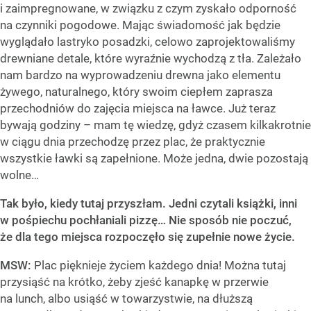
i zaimpregnowane, w związku z czym zyskało odporność
na czynniki pogodowe. Mając świadomość jak będzie
wyglądało lastryko posadzki, celowo zaprojektowaliśmy
drewniane detale, które wyraźnie wychodzą z tła. Zależało
nam bardzo na wyprowadzeniu drewna jako elementu
żywego, naturalnego, który swoim ciepłem zaprasza
przechodniów do zajęcia miejsca na ławce. Już teraz
bywają godziny – mam tę wiedzę, gdyż czasem kilkakrotnie
w ciągu dnia przechodzę przez plac, że praktycznie
wszystkie ławki są zapełnione. Może jedna, dwie pozostają
wolne…
Tak było, kiedy tutaj przyszłam. Jedni czytali książki, inni
w pośpiechu pochłaniali pizzę… Nie sposób nie poczuć,
że dla tego miejsca rozpoczęło się zupełnie nowe życie.
MSW:
Plac pięknieje życiem każdego dnia! Można tutaj
przysiąść na krótko, żeby zjeść kanapkę w przerwie
na lunch, albo usiąść w towarzystwie, na dłuższą