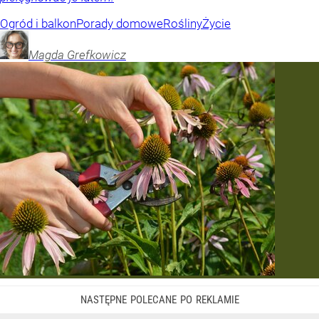
Ogród i balkon
Porady domowe
Rośliny
Życie
Magda
Grefkowicz