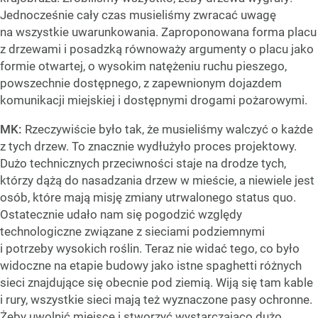
Jednocześnie cały czas musieliśmy zwracać uwagę
na wszystkie uwarunkowania. Zaproponowana forma placu
z drzewami i posadzką równoważy argumenty o placu jako
formie otwartej, o wysokim natężeniu ruchu pieszego,
powszechnie dostępnego, z zapewnionym dojazdem
komunikacji miejskiej i dostępnymi drogami pożarowymi.
MK:
Rzeczywiście było tak, że musieliśmy walczyć o każde
z tych drzew. To znacznie wydłużyło proces projektowy.
Dużo technicznych przeciwności staje na drodze tych,
którzy dążą do nasadzania drzew w mieście, a niewiele jest
osób, które mają misję zmiany utrwalonego status quo.
Ostatecznie udało nam się pogodzić względy
technologiczne związane z sieciami podziemnymi
i potrzeby wysokich roślin. Teraz nie widać tego, co było
widoczne na etapie budowy jako istne spaghetti różnych
sieci znajdujące się obecnie pod ziemią. Wiją się tam kable
i rury, wszystkie sieci mają też wyznaczone pasy ochronne.
Żeby uwolnić miejsce i stworzyć wystarczająco dużo