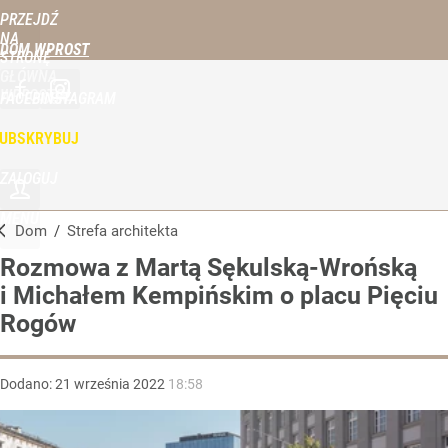
PRZEJDŹ
NA
DOM WPROST
STRONĘ
GŁÓWNĄ
WPROST.PL
FACEBOOK
INSTAGRAM
UBSKRYBUJ
ZALOGUJ
MENU
Dom
/
Strefa architekta
Rozmowa z Martą Sękulską-Wrońską
i Michałem Kempińskim o placu Pięciu
Rogów
Dodano:
21
września
2022
18:58