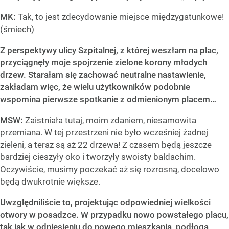
MK:
Tak, to jest zdecydowanie miejsce międzygatunkowe!
(śmiech)
Z perspektywy ulicy Szpitalnej, z której weszłam na plac,
przyciągnęły moje spojrzenie zielone korony młodych
drzew. Starałam się zachować neutralne nastawienie,
zakładam więc, że wielu użytkowników podobnie
wspomina pierwsze spotkanie z odmienionym placem…
MSW:
Zaistniała tutaj, moim zdaniem, niesamowita
przemiana. W tej przestrzeni nie było wcześniej żadnej
zieleni, a teraz są aż 22 drzewa! Z czasem będą jeszcze
bardziej cieszyły oko i tworzyły swoisty baldachim.
Oczywiście, musimy poczekać aż się rozrosną, docelowo
będą dwukrotnie większe.
Uwzględniliście to, projektując odpowiedniej wielkości
otwory w posadzce. W przypadku nowo powstałego placu,
tak jak w odniesieniu do nowego mieszkania, podłoga