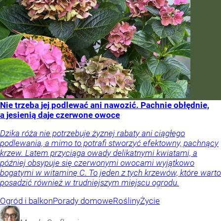
Nie trzeba jej podlewać ani nawozić. Pachnie obłędnie,
a jesienią daje czerwone owoce
Dzika róża nie potrzebuje żyznej rabaty ani ciągłego
podlewania, a mimo to potrafi stworzyć efektowny, pachnący
krzew. Latem przyciąga owady delikatnymi kwiatami, a
później obsypuje się czerwonymi owocami wyjątkowo
bogatymi w witaminę C. To jeden z tych krzewów, które warto
posadzić również w trudniejszym miejscu ogrodu.
Ogród i balkon
Porady domowe
Rośliny
Życie