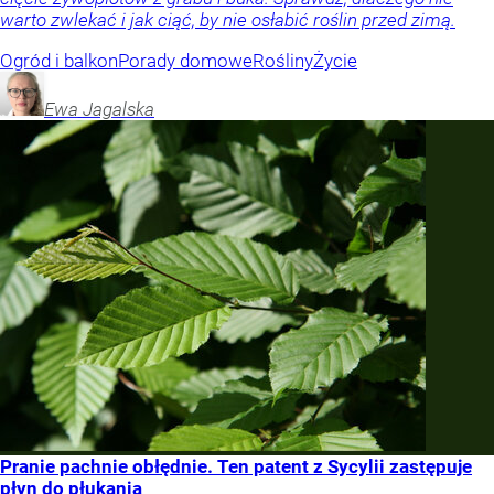
warto zwlekać i jak ciąć, by nie osłabić roślin przed zimą.
Ogród i balkon
Porady domowe
Rośliny
Życie
Ewa
Jagalska
Pranie pachnie obłędnie. Ten patent z Sycylii zastępuje
płyn do płukania