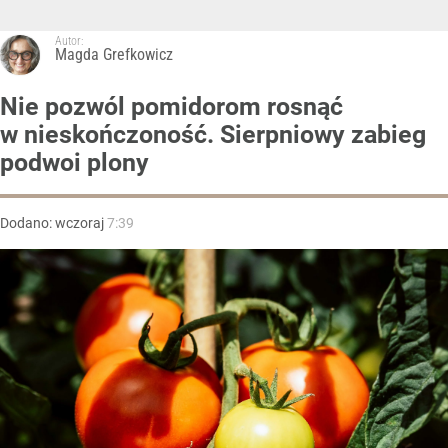
Autor:
Magda Grefkowicz
Nie pozwól pomidorom rosnąć
w nieskończoność. Sierpniowy zabieg
podwoi plony
Dodano:
wczoraj
7:39