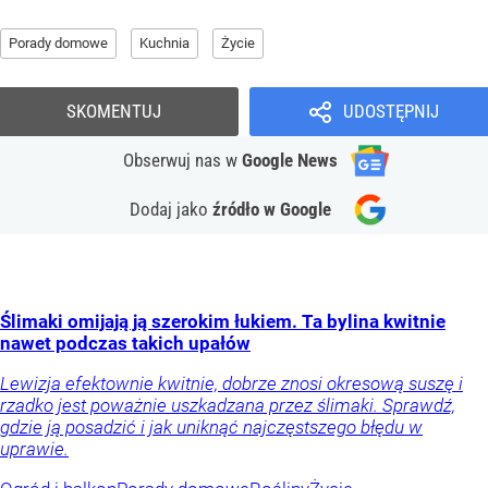
Porady domowe
Kuchnia
Życie
SKOMENTUJ
UDOSTĘPNIJ
Obserwuj nas
w
Google News
Dodaj jako
źródło w Google
Ślimaki omijają ją szerokim łukiem. Ta bylina kwitnie
nawet podczas takich upałów
Lewizja efektownie kwitnie, dobrze znosi okresową suszę i
rzadko jest poważnie uszkadzana przez ślimaki. Sprawdź,
gdzie ją posadzić i jak uniknąć najczęstszego błędu w
uprawie.