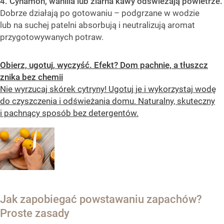
4. Cynamon, wanilia lub ziarna kawy odświeżają powietrze.
Dobrze działają po gotowaniu – podgrzane w wodzie
lub na suchej patelni absorbują i neutralizują aromat
przygotowywanych potraw.
Obierz, ugotuj, wyczyść. Efekt? Dom pachnie, a tłuszcz
znika bez chemii
Nie wyrzucaj skórek cytryny! Ugotuj je i wykorzystaj wodę
do czyszczenia i odświeżania domu. Naturalny, skuteczny
i pachnący sposób bez detergentów.
Jak zapobiegać powstawaniu zapachów?
Proste zasady