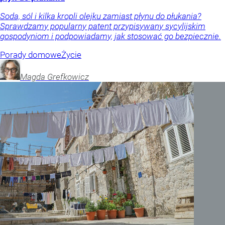
Soda, sól i kilka kropli olejku zamiast płynu do płukania?
Sprawdzamy popularny patent przypisywany sycylijskim
gospodyniom i podpowiadamy, jak stosować go bezpiecznie.
Porady domowe
Życie
Magda
Grefkowicz