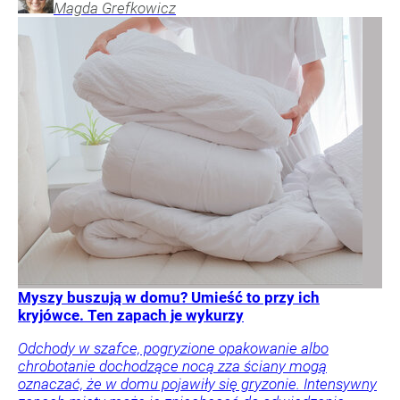
Magda
Grefkowicz
Myszy buszują w domu? Umieść to przy ich
kryjówce. Ten zapach je wykurzy
Odchody w szafce, pogryzione opakowanie albo
chrobotanie dochodzące nocą zza ściany mogą
oznaczać, że w domu pojawiły się gryzonie. Intensywny