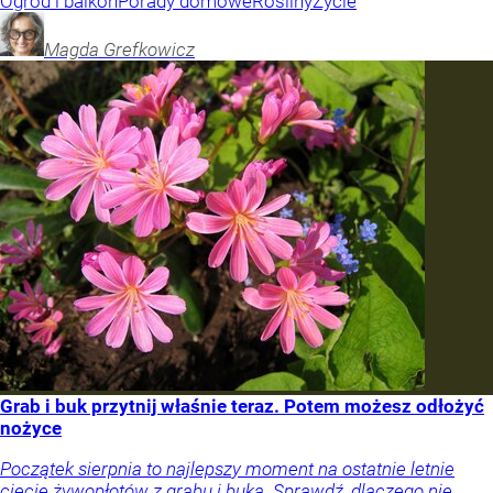
Ogród i balkon
Porady domowe
Rośliny
Życie
Magda
Grefkowicz
Grab i buk przytnij właśnie teraz. Potem możesz odłożyć
nożyce
Początek sierpnia to najlepszy moment na ostatnie letnie
cięcie żywopłotów z grabu i buka. Sprawdź, dlaczego nie