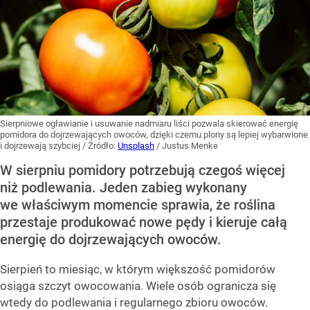
Sierpniowe ogławianie i usuwanie nadmiaru liści pozwala skierować energię
pomidora do dojrzewających owoców, dzięki czemu plony są lepiej wybarwione
i dojrzewają szybciej
/ Źródło:
Unsplash
/
Justus Menke
W sierpniu pomidory potrzebują czegoś więcej
niż podlewania. Jeden zabieg wykonany
we właściwym momencie sprawia, że roślina
przestaje produkować nowe pędy i kieruje całą
energię do dojrzewających owoców.
Sierpień to miesiąc, w którym większość pomidorów
osiąga szczyt owocowania. Wiele osób ogranicza się
wtedy do podlewania i regularnego zbioru owoców.