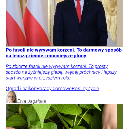
Po fasoli nie wyrywam korzeni. To darmowy sposób
na lepszą ziemię i mocniejsze plony
Po zbiorze fasoli nie wyrywam korzeni. To prosty
sposób na żyźniejszą glebę, więcej próchnicy i lepszy
start warzyw w przyszłym roku.
Ogród i balkon
Porady domowe
Rośliny
Życie
Ewa
Jagalska