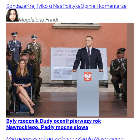
Sondaże
Kraj
Tylko u Nas
Polityka
Opinie i komentarze
Magdalena
Frindt
Były rzecznik Dudy ocenił pierwszy rok
Nawrockiego. Padły mocne słowa
Mija pierwszy rok prezydentury Karola Nawrockiego.