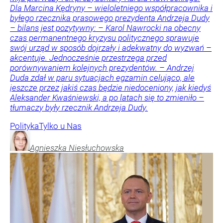
Dla Marcina Kędryny – wieloletniego współpracownika i
byłego rzecznika prasowego prezydenta Andrzeja Dudy
– bilans jest pozytywny: – Karol Nawrocki na obecny
czas permanentnego kryzysu politycznego sprawuje
swój urząd w sposób dojrzały i adekwatny do wyzwań –
akcentuje. Jednocześnie przestrzega przed
porównywaniem kolejnych prezydentów. – Andrzej
Duda zdał w paru sytuacjach egzamin celująco, ale
jeszcze przez jakiś czas będzie niedoceniony, jak kiedyś
Aleksander Kwaśniewski, a po latach się to zmieniło –
tłumaczy były rzecznik Andrzeja Dudy.
Polityka
Tylko u Nas
Agnieszka
Niesłuchowska