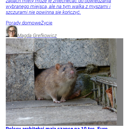
zapach mięty może je zniechęcać do odwiedzania
wybranego miejsca, ale na tym walka z myszami i
szczurami nie powinna się kończyć.
Porady domowe
Życie
Magda
Grefkowicz
Polscy architekci mają szansę na 10 tys. Euro.