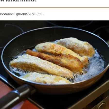
Dodano:
3
grudnia
2025
7:45