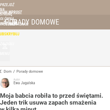
PRZEJDŹ
NA
DOM WPROST
STRONĘ
GŁÓWNĄ
PORADY DOMOWE
WPROST.PL
FACEBOOK
INSTAGRAM
UBSKRYBUJ
ZALOGUJ
MENU
Dom
/
Porady domowe
Autor:
Ewa Jagalska
Moja babcia robiła to przed świętami.
Jeden trik usuwa zapach smażenia
w kilka minut