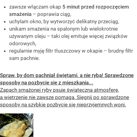
zawsze włączam okap
5 minut przed rozpoczęciem
smażenia
– poprawia ciąg,
uchylam okno, by wytworzyć delikatny przeciąg,
unikam smażenia na spalonym lub wielokrotnie
używanym oleju – taki olej emituje więcej związków
odorowych,
regularnie myję filtr tłuszczowy w okapie – brudny filtr
sam pachnie.
Spraw, by dom pachniał świętami, a nie rybą! Sprawdzone
sposoby na pozbycie się z mieszkania...
Zapach smażonej ryby psuje świąteczną atmosferę,
a wietrzenie nie zawsze pomaga. Sięgnij po sprawdzone
sposoby na szybkie pozbycie się nieprzyjemnych woni.