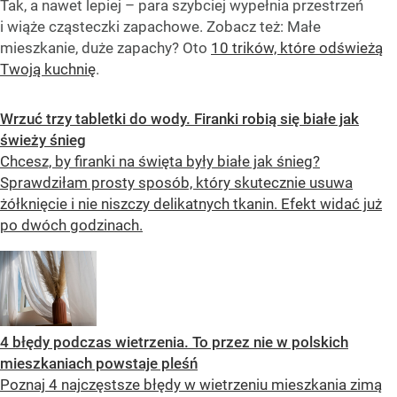
Tak, a nawet lepiej – para szybciej wypełnia przestrzeń
i wiąże cząsteczki zapachowe. Zobacz też: Małe
mieszkanie, duże zapachy? Oto
10 trików, które odświeżą
Twoją kuchnię
.
Wrzuć trzy tabletki do wody. Firanki robią się białe jak
świeży śnieg
Chcesz, by firanki na święta były białe jak śnieg?
Sprawdziłam prosty sposób, który skutecznie usuwa
żółknięcie i nie niszczy delikatnych tkanin. Efekt widać już
po dwóch godzinach.
4 błędy podczas wietrzenia. To przez nie w polskich
mieszkaniach powstaje pleśń
Poznaj 4 najczęstsze błędy w wietrzeniu mieszkania zimą