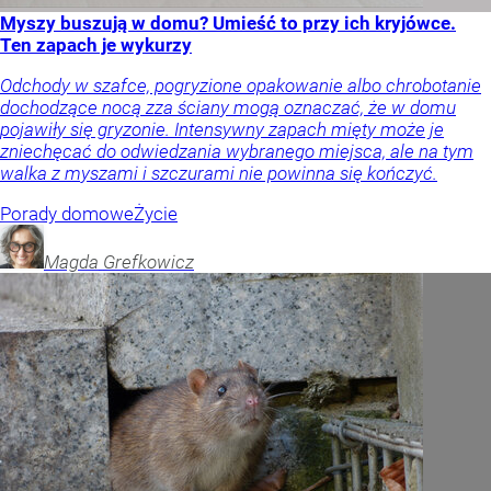
Myszy buszują w domu? Umieść to przy ich kryjówce.
Ten zapach je wykurzy
Odchody w szafce, pogryzione opakowanie albo chrobotanie
dochodzące nocą zza ściany mogą oznaczać, że w domu
pojawiły się gryzonie. Intensywny zapach mięty może je
zniechęcać do odwiedzania wybranego miejsca, ale na tym
walka z myszami i szczurami nie powinna się kończyć.
Porady domowe
Życie
Magda
Grefkowicz