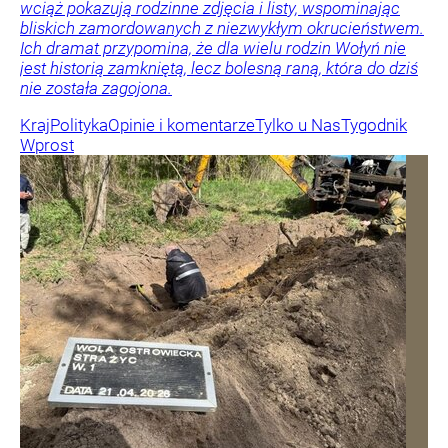
wciąż pokazują rodzinne zdjęcia i listy, wspominając
bliskich zamordowanych z niezwykłym okrucieństwem.
Ich dramat przypomina, że dla wielu rodzin Wołyń nie
jest historią zamkniętą, lecz bolesną raną, która do dziś
nie została zagojona.
Kraj
Polityka
Opinie i komentarze
Tylko u Nas
Tygodnik
Wprost