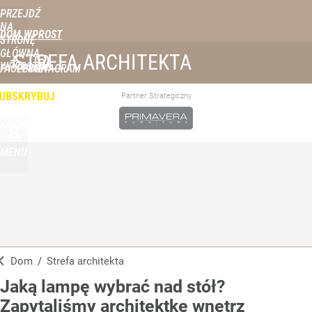
PRZEJDŹ
NA
DOM WPROST
STRONĘ
GŁÓWNĄ
STREFA ARCHITEKTA
WPROST.PL
FACEBOOK
INSTAGRAM
UBSKRYBUJ
Partner Strategiczny
ZALOGUJ
MENU
Dom
/
Strefa architekta
Jaką lampę wybrać nad stół?
Zapytaliśmy architektkę wnętrz