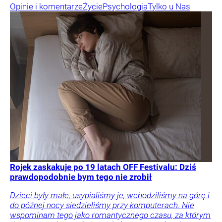
Opinie i komentarze
Życie
Psychologia
Tylko u Nas
Rojek zaskakuje po 19 latach OFF Festivalu: Dziś
prawdopodobnie bym tego nie zrobił
Dzieci były małe, usypialiśmy je, wchodziliśmy na górę i
do późnej nocy siedzieliśmy przy komputerach. Nie
wspominam tego jako romantycznego czasu, za którym