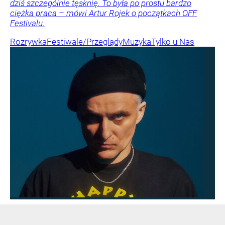
dziś szczególnie tęsknię. To była po prostu bardzo
ciężka praca – mówi Artur Rojek o początkach OFF
Festivalu.
Rozrywka
Festiwale/Przeglądy
Muzyka
Tylko u Nas