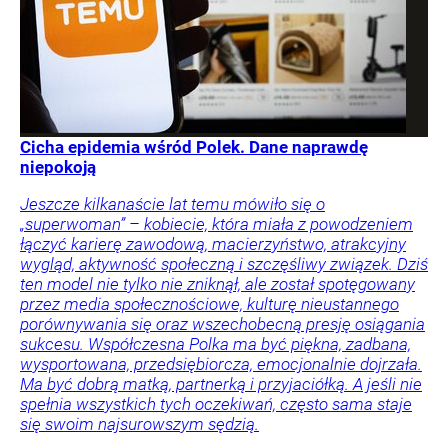
Cicha epidemia wśród Polek. Dane naprawdę
niepokoją
Jeszcze kilkanaście lat temu mówiło się o
„superwoman” – kobiecie, która miała z powodzeniem
łączyć karierę zawodową, macierzyństwo, atrakcyjny
wygląd, aktywność społeczną i szczęśliwy związek. Dziś
ten model nie tylko nie zniknął, ale został spotęgowany
przez media społecznościowe, kulturę nieustannego
porównywania się oraz wszechobecną presję osiągania
sukcesu. Współczesna Polka ma być piękna, zadbana,
wysportowana, przedsiębiorcza, emocjonalnie dojrzała.
Ma być dobrą matką, partnerką i przyjaciółką. A jeśli nie
spełnia wszystkich tych oczekiwań, często sama staje
się swoim najsurowszym sędzią.