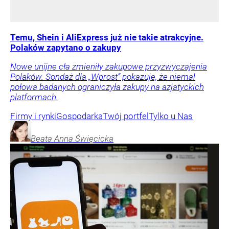
Temu, Shein i AliExpress już nie takie atrakcyjne.
Polaków zapytano o zakupy
Nowe unijne cła zmieniły zakupowe przyzwyczajenia
Polaków. Sondaż dla „Wprost” pokazuje, że niemal
połowa badanych ograniczyła zakupy na azjatyckich
platformach.
Firmy i rynki
Gospodarka
Twój portfel
Tylko u Nas
Beata Anna
Święcicka