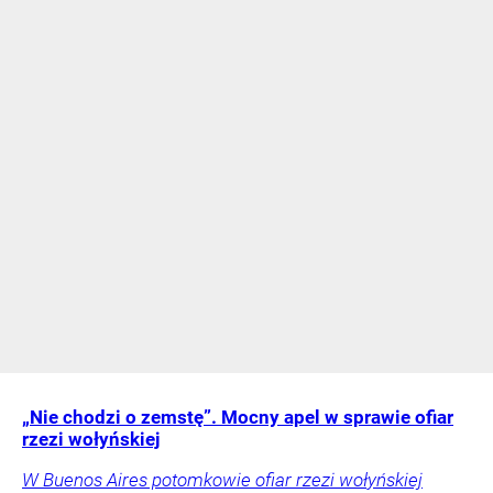
„Nie chodzi o zemstę”. Mocny apel w sprawie ofiar
rzezi wołyńskiej
W Buenos Aires potomkowie ofiar rzezi wołyńskiej