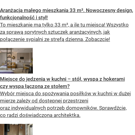
Aranżacja małego mieszkania 33 m². Nowoczesny design,
funkcjonalność i styl!
To mieszkanie ma tylko 33 m², a ile tu miejsca! Wszystko
za sprawą sprytnych sztuczek aranżacyjnych, jak
połączenie sypialni ze strefą dzienną. Zobaczcie!
Miejsce do jedzenia w kuchni – stół, wyspa z hokerami
czy wyspa łączona ze stołem?
Wybór miejsca do spożywania posiłków w kuchni w dużej
mierze zależy od dostępnej przestrzeni
oraz indywidualnych potrzeb domowników. Sprawdźcie,
co radzi doświadczona architektka.