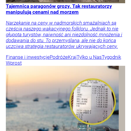
Tajemnica paragonów grozy. Tak restauratorzy
manipulują cenami nad morzem
Narzekanie na ceny w nadmorskich smażalniach są
częścią naszego wakacyjnego folkloru. Jednak to nie
głupota turystów, naiwność ani niezdolność mnożenia i
dodawania do stu. To przemyślana, ale nie do końca
uczciwa strategia restauratorów ukrywających ceny.
Finanse i inwestycje
Podróże
Kraj
Tylko u Nas
Tygodnik
Wprost