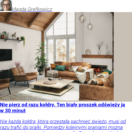
Magda
Grefkowicz
Nie pierz od razu kołdry. Ten biały proszek odświeży ją
w 30 minut
Nie każda kołdra, która przestała pachnieć świeżo, musi od
razu trafić do pralki. Pomiędzy kolejnymi praniami można