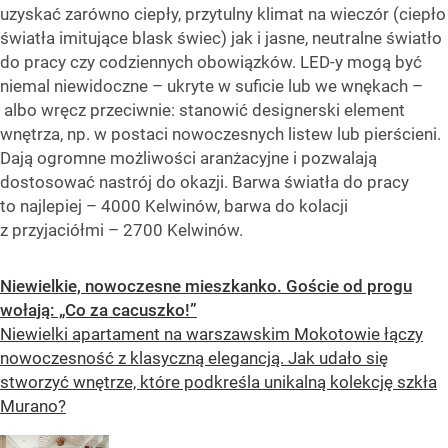
uzyskać zarówno ciepły, przytulny klimat na wieczór (ciepło
światła imitujące blask świec) jak i jasne, neutralne światło
do pracy czy codziennych obowiązków. LED-y mogą być
niemal niewidoczne – ukryte w suficie lub we wnękach –
albo wręcz przeciwnie: stanowić designerski element
wnętrza, np. w postaci nowoczesnych listew lub pierścieni.
Dają ogromne możliwości aranżacyjne i pozwalają
dostosować nastrój do okazji. Barwa światła do pracy
to najlepiej – 4000 Kelwinów, barwa do kolacji
z przyjaciółmi – 2700 Kelwinów.
Niewielkie, nowoczesne mieszkanko. Goście od progu
wołają: „Co za cacuszko!”
Niewielki apartament na warszawskim Mokotowie łączy
nowoczesność z klasyczną elegancją. Jak udało się
stworzyć wnętrze, które podkreśla unikalną kolekcję szkła
Murano?