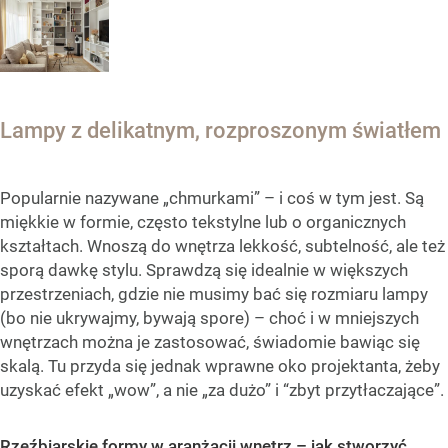
Lampy z delikatnym, rozproszonym światłem
Popularnie nazywane „chmurkami” – i coś w tym jest. Są
miękkie w formie, często tekstylne lub o organicznych
kształtach. Wnoszą do wnętrza lekkość, subtelność, ale też
sporą dawkę stylu. Sprawdzą się idealnie w większych
przestrzeniach, gdzie nie musimy bać się rozmiaru lampy
(bo nie ukrywajmy, bywają spore) – choć i w mniejszych
wnętrzach można je zastosować, świadomie bawiąc się
skalą. Tu przyda się jednak wprawne oko projektanta, żeby
uzyskać efekt „wow”, a nie „za dużo” i “zbyt przytłaczające”.
Rzeźbiarskie formy w aranżacji wnętrz – jak stworzyć