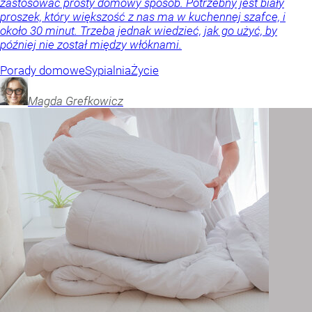
zastosować prosty domowy sposób. Potrzebny jest biały
proszek, który większość z nas ma w kuchennej szafce, i
około 30 minut. Trzeba jednak wiedzieć, jak go użyć, by
później nie został między włóknami.
Porady domowe
Sypialnia
Życie
Magda
Grefkowicz