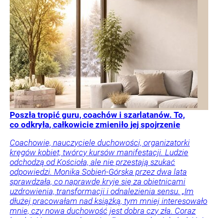
Poszła tropić guru, coachów i szarlatanów. To,
co odkryła, całkowicie zmieniło jej spojrzenie
Coachowie, nauczyciele duchowości, organizatorki
kręgów kobiet, twórcy kursów manifestacji. Ludzie
odchodzą od Kościoła, ale nie przestają szukać
odpowiedzi. Monika Sobień-Górska przez dwa lata
sprawdzała, co naprawdę kryje się za obietnicami
uzdrowienia, transformacji i odnalezienia sensu. „Im
dłużej pracowałam nad książką, tym mniej interesowało
mnie, czy nowa duchowość jest dobra czy zła. Coraz