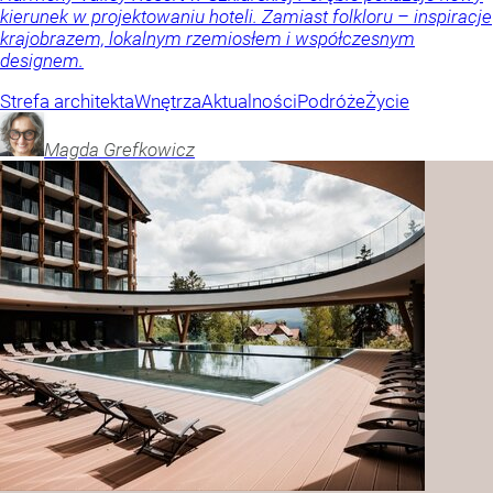
kierunek w projektowaniu hoteli. Zamiast folkloru – inspiracje
krajobrazem, lokalnym rzemiosłem i współczesnym
designem.
Strefa architekta
Wnętrza
Aktualności
Podróże
Życie
Magda
Grefkowicz