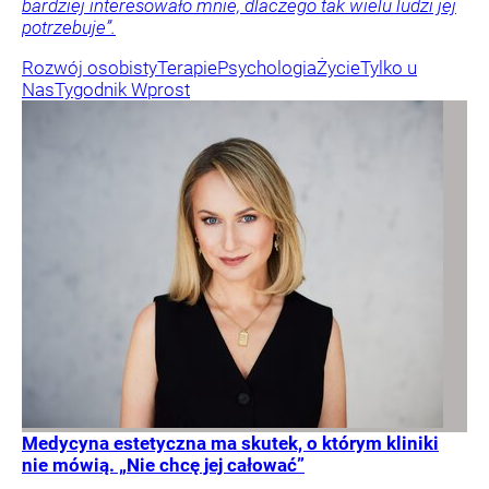
bardziej interesowało mnie, dlaczego tak wielu ludzi jej
potrzebuje”.
Rozwój osobisty
Terapie
Psychologia
Życie
Tylko u
Nas
Tygodnik Wprost
Medycyna estetyczna ma skutek, o którym kliniki
nie mówią. „Nie chcę jej całować”