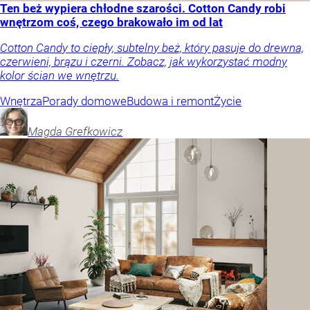
Ten beż wypiera chłodne szarości. Cotton Candy robi
wnętrzom coś, czego brakowało im od lat
Cotton Candy to ciepły, subtelny beż, który pasuje do drewna,
czerwieni, brązu i czerni. Zobacz, jak wykorzystać modny
kolor ścian we wnętrzu.
Wnętrza
Porady domowe
Budowa i remont
Życie
Magda
Grefkowicz