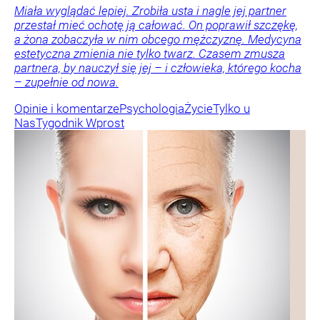
Miała wyglądać lepiej. Zrobiła usta i nagle jej partner
przestał mieć ochotę ją całować. On poprawił szczękę,
a żona zobaczyła w nim obcego mężczyznę. Medycyna
estetyczna zmienia nie tylko twarz. Czasem zmusza
partnera, by nauczył się jej – i człowieka, którego kocha
– zupełnie od nowa.
Opinie i komentarze
Psychologia
Życie
Tylko u
Nas
Tygodnik Wprost