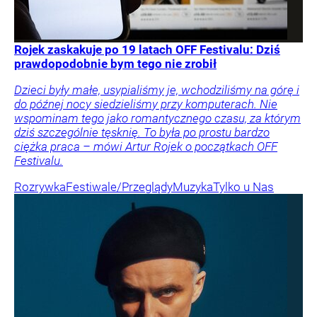
Rojek zaskakuje po 19 latach OFF Festivalu: Dziś
prawdopodobnie bym tego nie zrobił
Dzieci były małe, usypialiśmy je, wchodziliśmy na górę i
do późnej nocy siedzieliśmy przy komputerach. Nie
wspominam tego jako romantycznego czasu, za którym
dziś szczególnie tęsknię. To była po prostu bardzo
ciężka praca – mówi Artur Rojek o początkach OFF
Festivalu.
Rozrywka
Festiwale/Przeglądy
Muzyka
Tylko u Nas