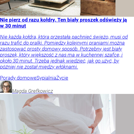
Nie pierz od razu kołdry. Ten biały proszek odświeży ją
w 30 minut
Nie każda kołdra, która przestała pachnieć świeżo, musi od
razu trafić do pralki. Pomiędzy kolejnymi praniami można
zastosować prosty domowy sposób. Potrzebny jest biały
proszek, który większość z nas ma w kuchennej szafce, i
około 30 minut. Trzeba jednak wiedzieć, jak go użyć, by
później nie został między włóknami.
Porady domowe
Sypialnia
Życie
Magda
Grefkowicz