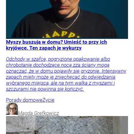
Myszy buszują w domu? Umieść to przy ich
kryjówce. Ten zapach je wykurzy
Odchody w szafce, pogryzione opakowanie albo
chrobotanie dochodzące nocą zza ściany mogą
oznaczać, że w domu pojawiły się gryzonie. Intensywny
zapach mięty może je zniechęcać do odwiedzania
wybranego miejsca, ale na tym walka z myszami i
szczurami nie powinna się kończyć.
Porady domowe
Życie
Magda
Grefkowicz