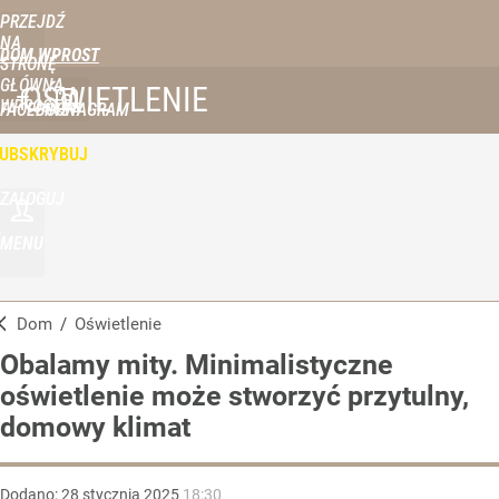
PRZEJDŹ
NA
DOM WPROST
STRONĘ
GŁÓWNĄ
OŚWIETLENIE
WPROST.PL
FACEBOOK
INSTAGRAM
UBSKRYBUJ
ZALOGUJ
MENU
Dom
/
Oświetlenie
Obalamy mity. Minimalistyczne
oświetlenie może stworzyć przytulny,
domowy klimat
Dodano:
28
stycznia
2025
18:30