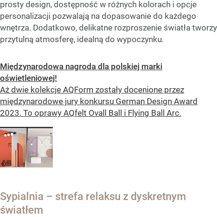
prosty design, dostępność w różnych kolorach i opcje
personalizacji pozwalają na dopasowanie do każdego
wnętrza. Dodatkowo, delikatne rozproszenie światła tworzy
przytulną atmosferę, idealną do wypoczynku.
Międzynarodowa nagroda dla polskiej marki
oświetleniowej!
Aż dwie kolekcje AQForm zostały docenione przez
międzynarodowe jury konkursu German Design Award
2023. To oprawy AQfelt Ovall Ball i Flying Ball Arc.
Sypialnia – strefa relaksu z dyskretnym
światłem