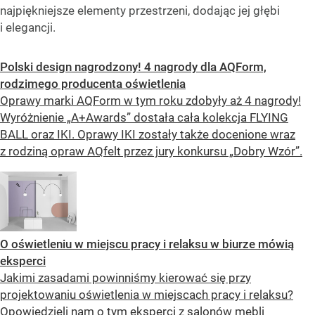
najpiękniejsze elementy przestrzeni, dodając jej głębi
i elegancji.
Polski design nagrodzony! 4 nagrody dla AQForm,
rodzimego producenta oświetlenia
Oprawy marki AQForm w tym roku zdobyły aż 4 nagrody!
Wyróżnienie „A+Awards” dostała cała kolekcja FLYING
BALL oraz IKI. Oprawy IKI zostały także docenione wraz
z rodziną opraw AQfelt przez jury konkursu „Dobry Wzór”.
O oświetleniu w miejscu pracy i relaksu w biurze mówią
eksperci
Jakimi zasadami powinniśmy kierować się przy
projektowaniu oświetlenia w miejscach pracy i relaksu?
Opowiedzieli nam o tym eksperci z salonów mebli