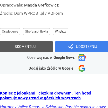
Opracowała:
Magda Grefkowicz
Źródło:
Dom WPROST.pl
/
AQForm
Oświetlenie
Strefa architekta
Wnętrza
SKOMENTUJ
UDOSTĘPNIJ
Obserwuj nas
w
Google News
Dodaj jako
źródło w Google
Koniec z jelonkami i ciężkim drewnem. Ten hotel
pokazuje nowy trend w górskich wnętrzach
Harmony Valley Resort w Szklarskiej Porębie pokazuje nowy