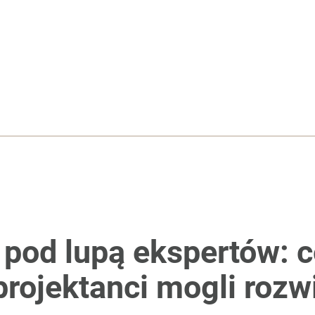
zaj
rzezi wołyńskiej
Sierpniowy zabieg podwoi plony
 pod lupą ekspertów: c
projektanci mogli rozw