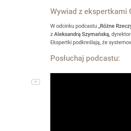
Wywiad z ekspertkami 
W odcinku podcastu „
Różne Rzecz
z
Aleksandrą Szymańską
, dyrekt
Ekspertki podkreślają, że systemo
Posłuchaj podcastu: