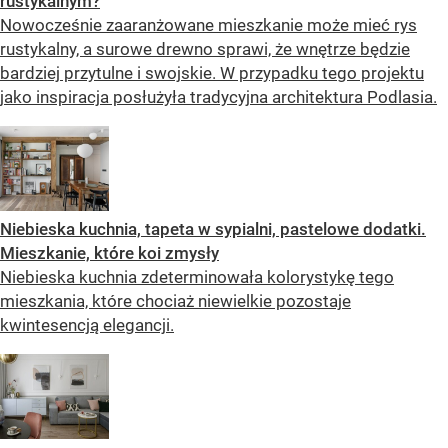
rustykalnym?
Nowocześnie zaaranżowane mieszkanie może mieć rys
rustykalny, a surowe drewno sprawi, że wnętrze będzie
bardziej przytulne i swojskie. W przypadku tego projektu
jako inspiracja posłużyła tradycyjna architektura Podlasia.
Niebieska kuchnia, tapeta w sypialni, pastelowe dodatki.
Mieszkanie, które koi zmysły
Niebieska kuchnia zdeterminowała kolorystykę tego
mieszkania, które chociaż niewielkie pozostaje
kwintesencją elegancji.