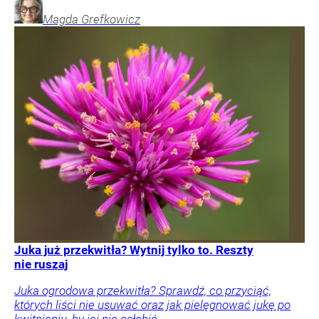
Magda
Grefkowicz
Juka już przekwitła? Wytnij tylko to. Reszty
nie ruszaj
Juka ogrodowa przekwitła? Sprawdź, co przyciąć,
których liści nie usuwać oraz jak pielęgnować jukę po