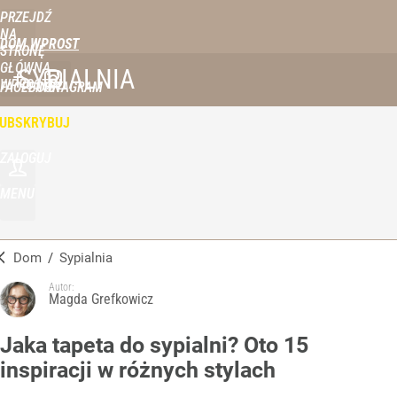
PRZEJDŹ
NA
DOM WPROST
STRONĘ
GŁÓWNĄ
SYPIALNIA
WPROST.PL
FACEBOOK
INSTAGRAM
UBSKRYBUJ
ZALOGUJ
MENU
Dom
/
Sypialnia
Autor:
Magda Grefkowicz
Jaka tapeta do sypialni? Oto 15
inspiracji w różnych stylach