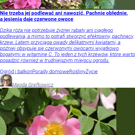
Nie trzeba jej podlewać ani nawozić. Pachnie obłędnie,
a jesienią daje czerwone owoce
Dzika róża nie potrzebuje żyznej rabaty ani ciągłego
podlewania, a mimo to potrafi stworzyć efektowny, pachnący
krzew. Latem przyciąga owady delikatnymi kwiatami, a
później obsypuje się czerwonymi owocami wyjątkowo
bogatymi w witaminę C. To jeden z tych krzewów, które warto
posadzić również w trudniejszym miejscu ogrodu.
Ogród i balkon
Porady domowe
Rośliny
Życie
Magda
Grefkowicz