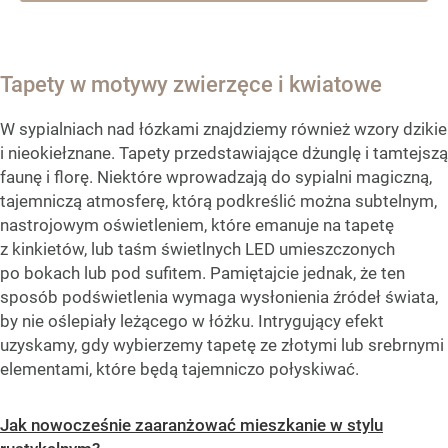
Tapety w motywy zwierzęce i kwiatowe
W sypialniach nad łózkami znajdziemy również wzory dzikie
i nieokiełznane. Tapety przedstawiające dżunglę i tamtejszą
faunę i florę. Niektóre wprowadzają do sypialni magiczną,
tajemniczą atmosferę, którą podkreślić można subtelnym,
nastrojowym oświetleniem, które emanuje na tapetę
z kinkietów, lub taśm świetlnych LED umieszczonych
po bokach lub pod sufitem. Pamiętajcie jednak, że ten
sposób podświetlenia wymaga wysłonienia źródeł świata,
by nie oślepiały leżącego w łóżku. Intrygujący efekt
uzyskamy, gdy wybierzemy tapetę ze złotymi lub srebrnymi
elementami, które będą tajemniczo połyskiwać.
Jak nowocześnie zaaranżować mieszkanie w stylu