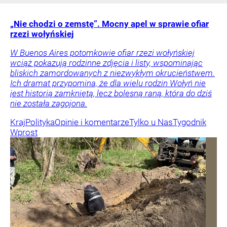
„Nie chodzi o zemstę”. Mocny apel w sprawie ofiar
rzezi wołyńskiej
W Buenos Aires potomkowie ofiar rzezi wołyńskiej
wciąż pokazują rodzinne zdjęcia i listy, wspominając
bliskich zamordowanych z niezwykłym okrucieństwem.
Ich dramat przypomina, że dla wielu rodzin Wołyń nie
jest historią zamkniętą, lecz bolesną raną, która do dziś
nie została zagojona.
Kraj
Polityka
Opinie i komentarze
Tylko u Nas
Tygodnik
Wprost