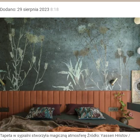
Dodano:
29
sierpnia
2023
8:18
Tapeta w sypialni stworzyła magiczną atmosferę
Źródło:
Yassen Hristov /