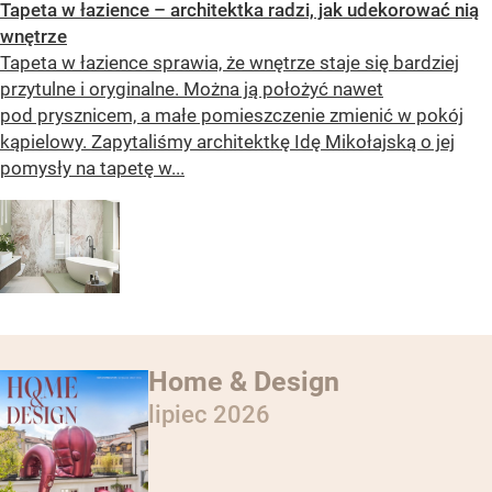
Tapeta w łazience – architektka radzi, jak udekorować nią
wnętrze
Tapeta w łazience sprawia, że wnętrze staje się bardziej
przytulne i oryginalne. Można ją położyć nawet
pod prysznicem, a małe pomieszczenie zmienić w pokój
kąpielowy. Zapytaliśmy architektkę Idę Mikołajską o jej
pomysły na tapetę w...
Home & Design
lipiec 2026