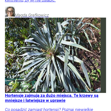
kwitnieniu, by jej nie osłabić.
Magda
Grefkowicz
Hortensje zajmują za dużo miejsca. Te krzewy są
mniejsze i łatwiejsze w uprawie
Co posadzić zamiast hortensji? Poznaj niewielkie