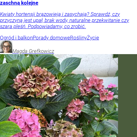
zaschną kolejne
Kwiaty hortensji brązowieją i zasychają? Sprawdź, czy
przyczyną jest upał, brak wody, naturalne przekwitanie czy
szara pleśń. Podpowiadamy, co zrobić.
Ogród i balkon
Porady domowe
Rośliny
Życie
Magda
Grefkowicz