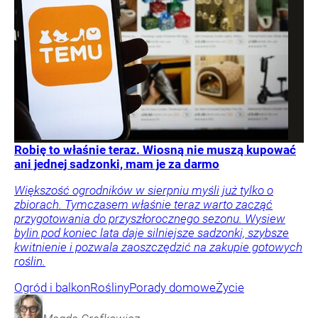
Robię to właśnie teraz. Wiosną nie muszą kupować
ani jednej sadzonki, mam je za darmo
Większość ogrodników w sierpniu myśli już tylko o
zbiorach. Tymczasem właśnie teraz warto zacząć
przygotowania do przyszłorocznego sezonu. Wysiew
bylin pod koniec lata daje silniejsze sadzonki, szybsze
kwitnienie i pozwala zaoszczędzić na zakupie gotowych
roślin.
Ogród i balkon
Rośliny
Porady domowe
Życie