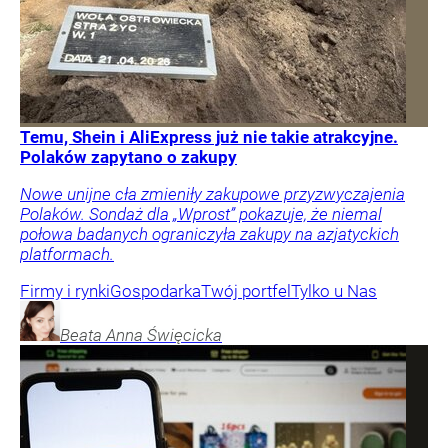
Temu, Shein i AliExpress już nie takie atrakcyjne.
Polaków zapytano o zakupy
Nowe unijne cła zmieniły zakupowe przyzwyczajenia
Polaków. Sondaż dla „Wprost” pokazuje, że niemal
połowa badanych ograniczyła zakupy na azjatyckich
platformach.
Firmy i rynki
Gospodarka
Twój portfel
Tylko u Nas
Beata Anna
Święcicka