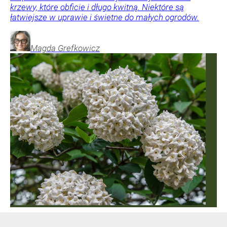
krzewy, które obficie i długo kwitną. Niektóre są
łatwiejsze w uprawie i świetne do małych ogrodów.
Magda
Grefkowicz