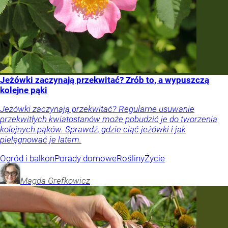
Jeżówki zaczynają przekwitać? Zrób to, a wypuszczą
kolejne pąki
Jeżówki zaczynają przekwitać? Regularne usuwanie
przekwitłych kwiatostanów może pobudzić je do tworzenia
kolejnych pąków. Sprawdź, gdzie ciąć jeżówki i jak
pielęgnować je latem.
Ogród i balkon
Porady domowe
Rośliny
Życie
Magda
Grefkowicz