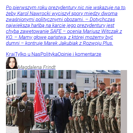
Po pierwszym roku prezydentury nic nie wskazuje na to,
żeby Karol Nawrocki wyciszył spory między dwoma
zwaśnionymi politycznymi obozami. – Dotychczas
największą hańbą na karcie jego prezydentury jest
chyba zawetowanie SAFE – ocenia Mariusz Witczak z
KO. – Mamy głowę państwa, z której możemy być
dumni – kontruje Marek Jakubiak z Rozwoju Plus.
Kraj
Tylko u Nas
Polityka
Opinie i komentarze
Magdalena
Frindt