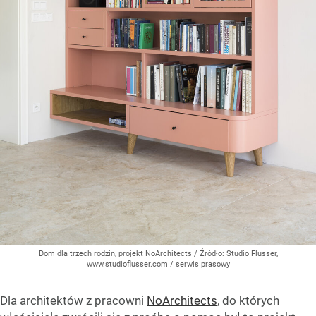
Dom dla trzech rodzin, projekt NoArchitects
/ Źródło:
Studio Flusser,
www.studioflusser.com / serwis prasowy
Dla architektów z pracowni
NoArchitects
, do których