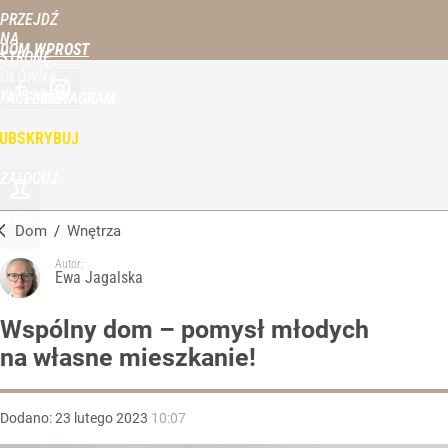
PRZEJDŹ
NA
DOM WPROST
STRONĘ
GŁÓWNĄ
WPROST.PL
FACEBOOK
INSTAGRAM
UBSKRYBUJ
ZALOGUJ
MENU
Dom
/
Wnętrza
Autor:
Ewa Jagalska
Wspólny dom – pomysł młodych
na własne mieszkanie!
Dodano:
23
lutego
2023
10:07