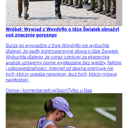
Wróbel: Wywiad z Woydyłło o Idze Świątek obnażył
coś znacznie gorszego
Burza po wywiadzie z Ewą Woydyłło nie wybuchła
dlatego, że padły kontrowersyjne słowa o Idze Świątek.
Wybuchła dlatego, że coraz częściej za ekspercką
analizę uznajemy opinie wygłaszane bez wiedzy, faktów
i odpowiedzialności. Internet od dawna premiuje nie
tych, którzy wiedzą najwięcej, lecz tych, którzy mówią
najgłośniej.
Opinie i komentarze
Kraj
Sport
Tylko u Nas