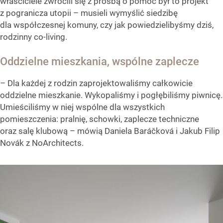
właściciele zwrócili się z prośbą o pomoc był to projekt
z pogranicza utopii – musieli wymyślić siedzibę
dla współczesnej komuny, czy jak powiedzielibyśmy dziś,
rodzinny co-living.
Oddzielne mieszkania, wspólne zaplecze
– Dla każdej z rodzin zaprojektowaliśmy całkowicie
oddzielne mieszkanie. Wykopaliśmy i pogłębiliśmy piwnicę.
Umieściliśmy w niej wspólne dla wszystkich
pomieszczenia: pralnię, schowki, zaplecze techniczne
oraz salę klubową – mówią Daniela Baráčková i Jakub Filip
Novák z NoArchitects.