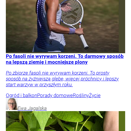
Po fasoli nie wyrywam korzeni. To darmowy sposób
na lepszą ziemię i mocniejsze plony
Po zbiorze fasoli nie wyrywam korzeni. To prosty
sposób na żyźniejszą glebę, więcej próchnicy i lepszy
start warzyw w przyszłym roku.
Ogród i balkon
Porady domowe
Rośliny
Życie
Ewa
Jagalska