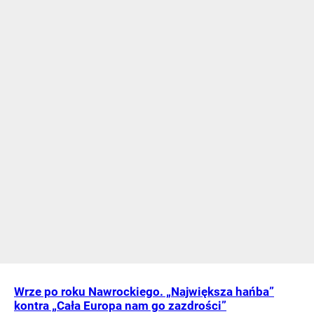
Wrze po roku Nawrockiego. „Największa hańba”
kontra „Cała Europa nam go zazdrości”