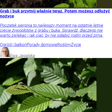
Grab i buk przytnij właśnie teraz. Potem możesz odłożyć
nożyce
Początek sierpnia to najlepszy moment na ostatnie letnie
cięcie żywopłotów z grabu i buka. Sprawdź, dlaczego nie
warto zwlekać i jak ciąć, by nie osłabić roślin przed zimą.
Ogród i balkon
Porady domowe
Rośliny
Życie
Ewa
Jagalska