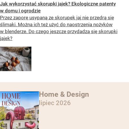
Jak wykorzystać skorupki jajek? Ekologiczne patenty
w domu i ogrodzie
Przez zaporę usypaną ze skorupek jaj nie przedrą się
ślimaki. Można ich też użyć do naostrzenia nożyków
w blenderze. Do czego jeszcze przydadzą się skorupki
jajek?
Home & Design
lipiec 2026