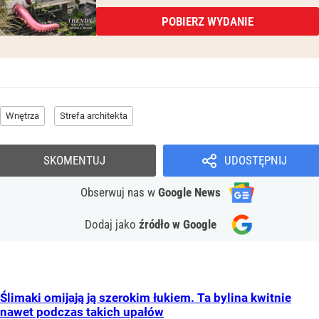
POBIERZ WYDANIE
Wnętrza
Strefa architekta
SKOMENTUJ
UDOSTĘPNIJ
Obserwuj nas
w
Google News
Dodaj jako
źródło w Google
Ślimaki omijają ją szerokim łukiem. Ta bylina kwitnie
nawet podczas takich upałów