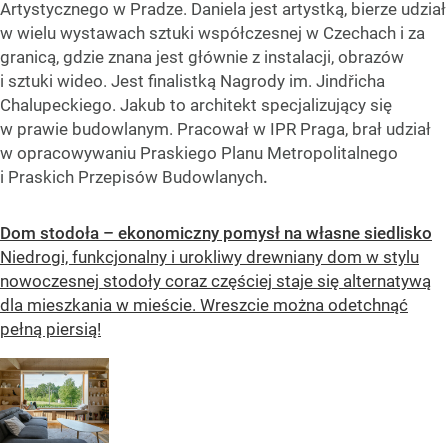
Artystycznego w Pradze. Daniela jest artystką, bierze udział
w wielu wystawach sztuki współczesnej w Czechach i za
granicą, gdzie znana jest głównie z instalacji, obrazów
i sztuki wideo. Jest finalistką Nagrody im. Jindřicha
Chalupeckiego. Jakub to architekt specjalizujący się
w prawie budowlanym. Pracował w IPR Praga, brał udział
w opracowywaniu Praskiego Planu Metropolitalnego
i Praskich Przepisów Budowlanych
.
Dom stodoła – ekonomiczny pomysł na własne siedlisko
Niedrogi, funkcjonalny i urokliwy drewniany dom w stylu
nowoczesnej stodoły coraz częściej staje się alternatywą
dla mieszkania w mieście. Wreszcie można odetchnąć
pełną piersią!