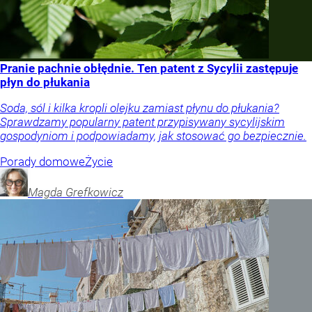
Pranie pachnie obłędnie. Ten patent z Sycylii zastępuje
płyn do płukania
Soda, sól i kilka kropli olejku zamiast płynu do płukania?
Sprawdzamy popularny patent przypisywany sycylijskim
gospodyniom i podpowiadamy, jak stosować go bezpiecznie.
Porady domowe
Życie
Magda
Grefkowicz