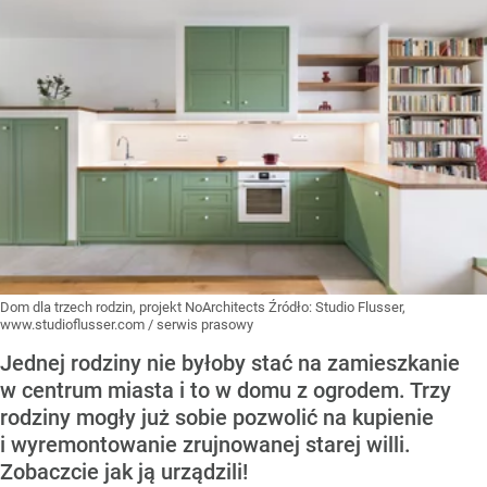
Dom dla trzech rodzin, projekt NoArchitects
Źródło:
Studio Flusser,
www.studioflusser.com / serwis prasowy
Jednej rodziny nie byłoby stać na zamieszkanie
w centrum miasta i to w domu z ogrodem. Trzy
rodziny mogły już sobie pozwolić na kupienie
i wyremontowanie zrujnowanej starej willi.
Zobaczcie jak ją urządzili!