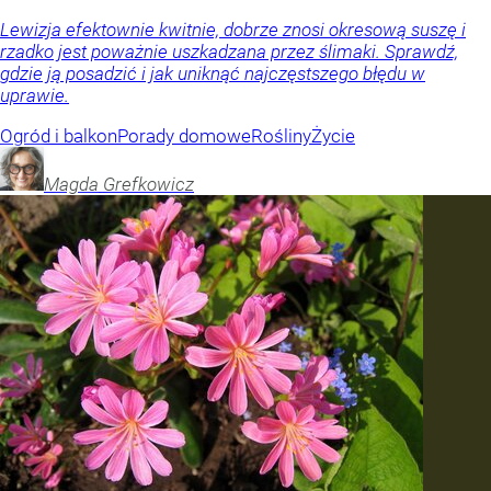
Lewizja efektownie kwitnie, dobrze znosi okresową suszę i
rzadko jest poważnie uszkadzana przez ślimaki. Sprawdź,
gdzie ją posadzić i jak uniknąć najczęstszego błędu w
uprawie.
Ogród i balkon
Porady domowe
Rośliny
Życie
Magda
Grefkowicz