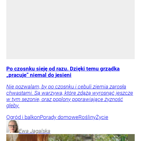
Po czosnku sieję od razu. Dzięki temu grządka
„pracuje” niemal do jesieni
Nie pozwalam, by po czosnku i cebuli ziemia zarosła
chwastami. Są warzywa, które zdążą wyrosnąć jeszcze
w tym sezonie, oraz poplony poprawiające żyzność
gleby.
Ogród i balkon
Porady domowe
Rośliny
Życie
Ewa
Jagalska