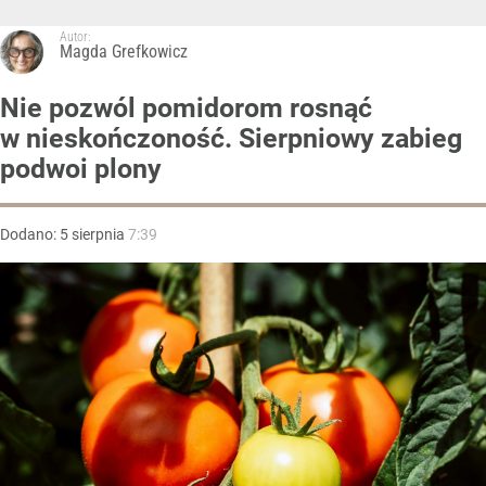
Autor:
Magda Grefkowicz
Nie pozwól pomidorom rosnąć
w nieskończoność. Sierpniowy zabieg
podwoi plony
Dodano:
5
sierpnia
7:39