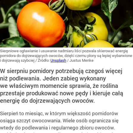
Sierpniowe ogławianie i usuwanie nadmiaru liści pozwala skierować energię
pomidora do dojrzewających owoców, dzięki czemu plony są lepiej wybarwione
i dojrzewają szybciej
/ Źródło:
Unsplash
/
Justus Menke
W sierpniu pomidory potrzebują czegoś więcej
niż podlewania. Jeden zabieg wykonany
we właściwym momencie sprawia, że roślina
przestaje produkować nowe pędy i kieruje całą
energię do dojrzewających owoców.
Sierpień to miesiąc, w którym większość pomidorów
osiąga szczyt owocowania. Wiele osób ogranicza się
wtedy do podlewania i regularnego zbioru owoców.