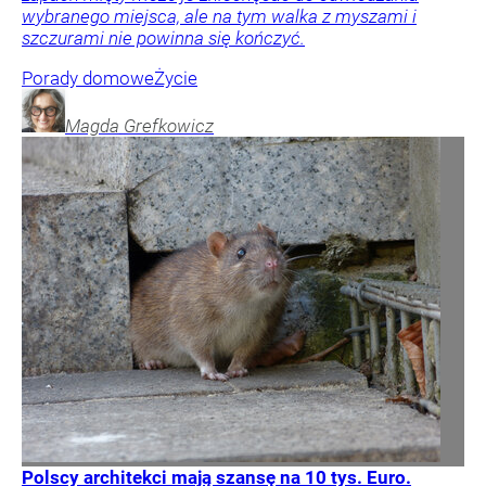
wybranego miejsca, ale na tym walka z myszami i
szczurami nie powinna się kończyć.
Porady domowe
Życie
Magda
Grefkowicz
Polscy architekci mają szansę na 10 tys. Euro.