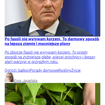
Po fasoli nie wyrywam korzeni. To darmowy sposób
na lepszą ziemię i mocniejsze plony
Po zbiorze fasoli nie wyrywam korzeni. To prosty
sposób na żyźniejszą glebę, więcej próchnicy i lepszy
start warzyw w przyszłym roku.
Ogród i balkon
Porady domowe
Rośliny
Życie
Ewa
Jagalska