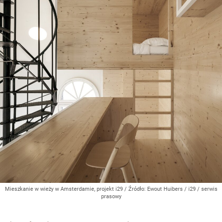
Mieszkanie w wieży w Amsterdamie, projekt i29
/ Źródło:
Ewout Huibers / i29 / serwis
prasowy