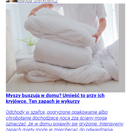
Magda
Grefkowicz
Myszy buszują w domu? Umieść to przy ich
kryjówce. Ten zapach je wykurzy
Odchody w szafce, pogryzione opakowanie albo
chrobotanie dochodzące nocą zza ściany mogą
oznaczać, że w domu pojawiły się gryzonie. Intensywny
zapach mięty może je zniechęcać do odwiedzania