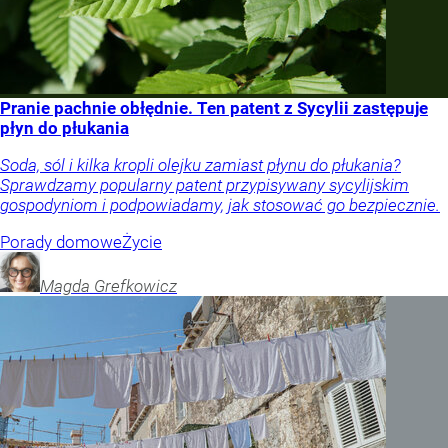
Pranie pachnie obłędnie. Ten patent z Sycylii zastępuje
płyn do płukania
Soda, sól i kilka kropli olejku zamiast płynu do płukania?
Sprawdzamy popularny patent przypisywany sycylijskim
gospodyniom i podpowiadamy, jak stosować go bezpiecznie.
Porady domowe
Życie
Magda
Grefkowicz