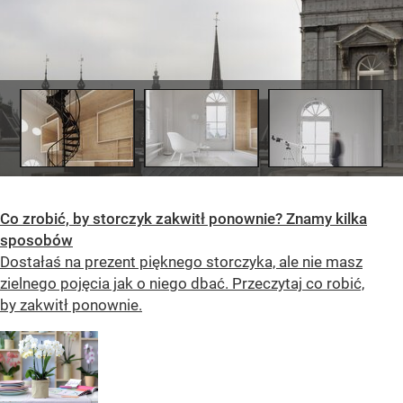
Co zrobić, by storczyk zakwitł ponownie? Znamy kilka
sposobów
Dostałaś na prezent pięknego storczyka, ale nie masz
zielnego pojęcia jak o niego dbać. Przeczytaj co robić,
by zakwitł ponownie.