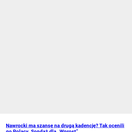
Nawrocki ma szansę na drugą kadencję? Tak ocenili
go Polacy. Sondaż dla „Wprost”