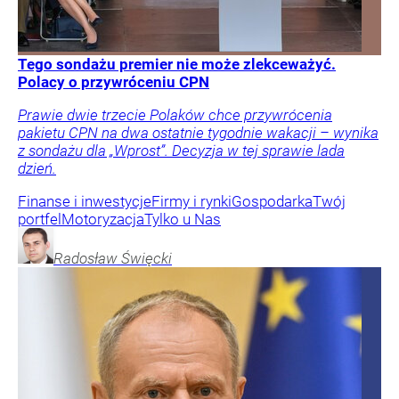
Tego sondażu premier nie może zlekceważyć.
Polacy o przywróceniu CPN
Prawie dwie trzecie Polaków chce przywrócenia
pakietu CPN na dwa ostatnie tygodnie wakacji – wynika
z sondażu dla „Wprost”. Decyzja w tej sprawie lada
dzień.
Finanse i inwestycje
Firmy i rynki
Gospodarka
Twój
portfel
Motoryzacja
Tylko u Nas
Radosław
Święcki