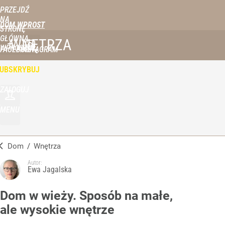
PRZEJDŹ
NA
DOM WPROST
STRONĘ
GŁÓWNĄ
WNĘTRZA
WPROST.PL
FACEBOOK
INSTAGRAM
UBSKRYBUJ
ZALOGUJ
MENU
Dom
/
Wnętrza
Autor:
Ewa Jagalska
Dom w wieży. Sposób na małe,
ale wysokie wnętrze