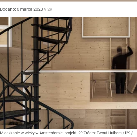
Dodano:
6
marca
2023
9:29
Mieszkanie w wieży w Amsterdamie, projekt i29
Źródło:
Ewout Huibers / i29 /