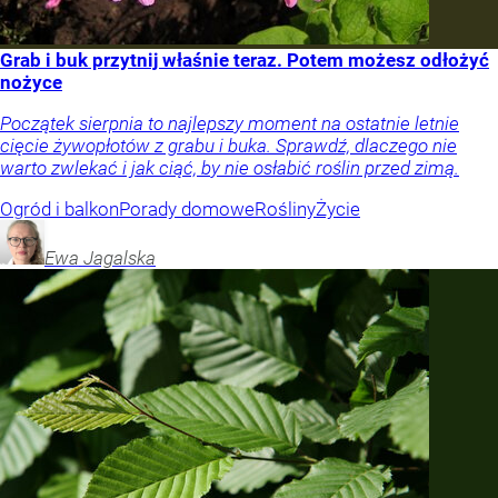
Grab i buk przytnij właśnie teraz. Potem możesz odłożyć
nożyce
Początek sierpnia to najlepszy moment na ostatnie letnie
cięcie żywopłotów z grabu i buka. Sprawdź, dlaczego nie
warto zwlekać i jak ciąć, by nie osłabić roślin przed zimą.
Ogród i balkon
Porady domowe
Rośliny
Życie
Ewa
Jagalska