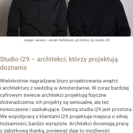
Jaspar Jansen i Jeroen Dellensen, architekci ze studio i29
Studio i29 – architekci, którzy projektują
doznania
Wielokrotnie nagradzane biuro projektowania wnętrz
i architektury z siedzibą w Amsterdamie. W coraz bardziej
cyfrowym świecie architekci projektują fizyczne
doświadczenia, ich projekty są sensualne, ale też
nowoczesne i zaskakujące. Dewizą studia i29 jest prostota.
We współpracy z klientami i29 projektuje miejsca o silnej
tożsamości, bardzo wyraziste. Architekci doceniają pracę
z zabytkową tkanką, ponieważ daje to możliwość