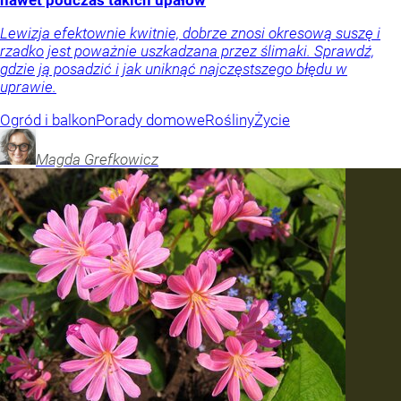
Lewizja efektownie kwitnie, dobrze znosi okresową suszę i
rzadko jest poważnie uszkadzana przez ślimaki. Sprawdź,
gdzie ją posadzić i jak uniknąć najczęstszego błędu w
uprawie.
Ogród i balkon
Porady domowe
Rośliny
Życie
Magda
Grefkowicz