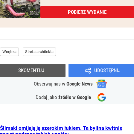
POBIERZ WYDANIE
Wnętrza
Strefa architekta
SKOMENTUJ
UDOSTĘPNIJ
Obserwuj nas
w
Google News
Dodaj jako
źródło w Google
Ślimaki omijają ją szerokim łukiem. Ta bylina kwitnie
nawet podczas takich upałów