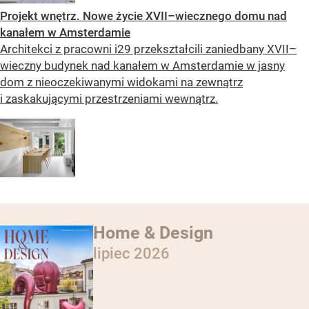
Projekt wnętrz. Nowe życie XVII–wiecznego domu nad
kanałem w Amsterdamie
Architekci z pracowni i29 przekształcili zaniedbany XVII–
wieczny budynek nad kanałem w Amsterdamie w jasny
dom z nieoczekiwanymi widokami na zewnątrz
i zaskakującymi przestrzeniami wewnątrz.
Home & Design
lipiec 2026