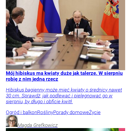
Mój hibiskus ma kwiaty duże jak talerze. W sierpniu
robię z nim jedną rzecz
Hibiskus bagienny może mieć kwiaty o średnicy nawet
30 cm. Sprawdź, jak podlewać i pielęgnować go w
sierpniu, by długo i obficie kwitł.
Ogród i balkon
Rośliny
Porady domowe
Życie
Magda
Grefkowicz