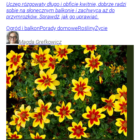
Uczep rózgowaty długo i obficie kwitnie, dobrze radzi
sobie na słonecznym balkonie i zachwyca aż do
przymrozków. Sprawdź, jak go uprawiać.
Ogród i balkon
Porady domowe
Rośliny
Życie
Magda
Grefkowicz