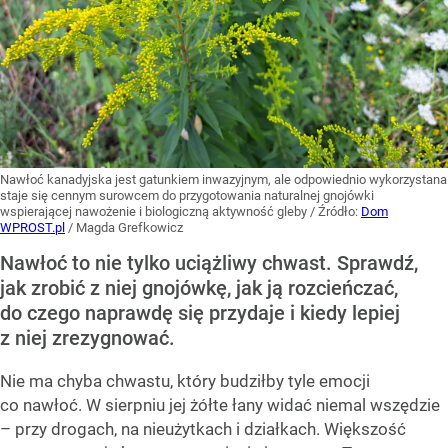
Nawłoć kanadyjska jest gatunkiem inwazyjnym, ale odpowiednio wykorzystana
staje się cennym surowcem do przygotowania naturalnej gnojówki
wspierającej nawożenie i biologiczną aktywność gleby
/ Źródło:
Dom
WPROST.pl
/
Magda Grefkowicz
Nawłoć to nie tylko uciążliwy chwast. Sprawdź,
jak zrobić z niej gnojówkę, jak ją rozcieńczać,
do czego naprawdę się przydaje i kiedy lepiej
z niej zrezygnować.
Nie ma chyba chwastu, który budziłby tyle emocji
co nawłoć. W sierpniu jej żółte łany widać niemal wszędzie
– przy drogach, na nieużytkach i działkach. Większość