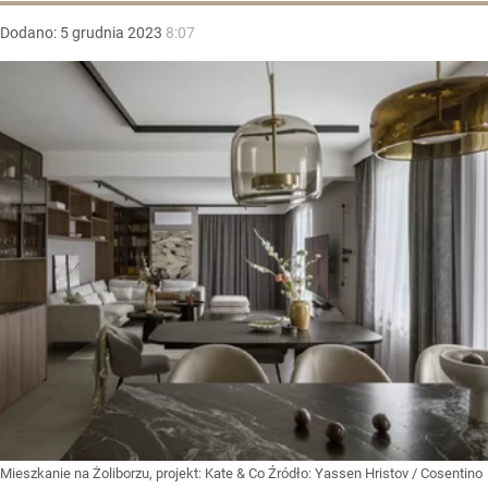
Dodano:
5
grudnia
2023
8:07
Mieszkanie na Żoliborzu, projekt: Kate & Co
Źródło:
Yassen Hristov / Cosentino