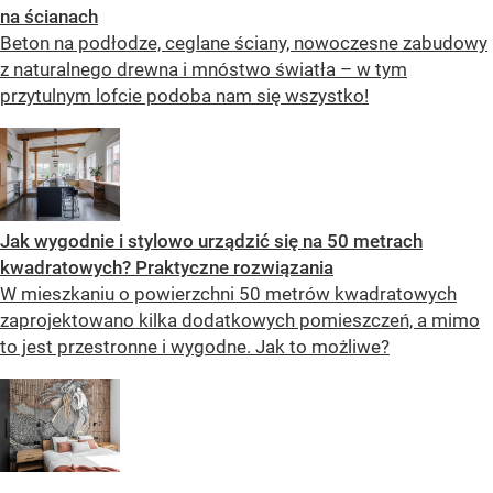
na ścianach
Beton na podłodze, ceglane ściany, nowoczesne zabudowy
z naturalnego drewna i mnóstwo światła – w tym
przytulnym lofcie podoba nam się wszystko!
Jak wygodnie i stylowo urządzić się na 50 metrach
kwadratowych? Praktyczne rozwiązania
W mieszkaniu o powierzchni 50 metrów kwadratowych
zaprojektowano kilka dodatkowych pomieszczeń, a mimo
to jest przestronne i wygodne. Jak to możliwe?