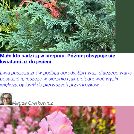
Mało kto sadzi ją w sierpniu. Później obsypuje się
kwiatami aż do jesieni
Lwia paszcza znów podbija ogrody. Sprawdź, dlaczego warto
posadzić ją jeszcze w sierpniu i jak pielęgnować wyżlin
większy, by kwitł do pierwszych przymrozków.
Magda
Grefkowicz