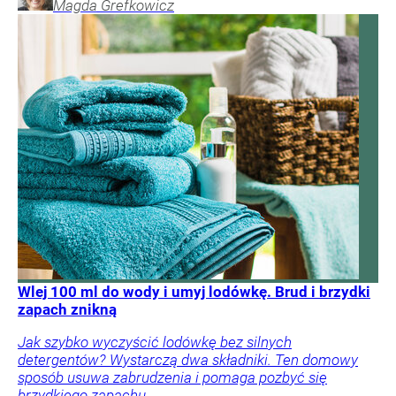
Magda
Grefkowicz
Wlej 100 ml do wody i umyj lodówkę. Brud i brzydki
zapach znikną
Jak szybko wyczyścić lodówkę bez silnych
detergentów? Wystarczą dwa składniki. Ten domowy
sposób usuwa zabrudzenia i pomaga pozbyć się
brzydkiego zapachu.