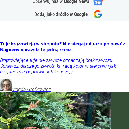
Obserwuj nas
w
Google News
Dodaj jako
źródło w Google
Tuje brązowieją w sierpniu? Nie sięgaj od razu po nawóz.
Najpierw sprawdź tę jedną rzecz
Brązowiejące tuje nie zawsze oznaczają brak nawozu.
Sprawdź, dlaczego żywotniki tracą kolor w sierpniu i jak
bezpiecznie poprawić ich kondycję.
Magda
Grefkowicz