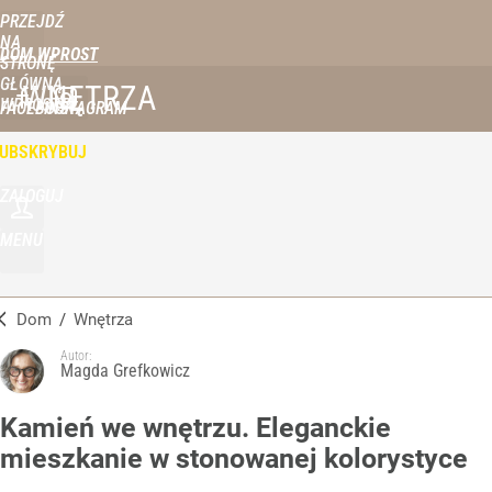
PRZEJDŹ
NA
DOM WPROST
STRONĘ
GŁÓWNĄ
WNĘTRZA
WPROST.PL
FACEBOOK
INSTAGRAM
UBSKRYBUJ
ZALOGUJ
MENU
Dom
/
Wnętrza
Autor:
Magda Grefkowicz
Kamień we wnętrzu. Eleganckie
mieszkanie w stonowanej kolorystyce