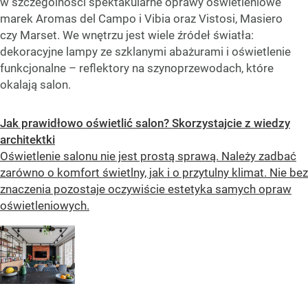
w szczególności spektakularne oprawy oświetleniowe
marek Aromas del Campo i Vibia oraz Vistosi, Masiero
czy Marset. We wnętrzu jest wiele źródeł światła:
dekoracyjne lampy ze szklanymi abażurami i oświetlenie
funkcjonalne – reflektory na szynoprzewodach, które
okalają salon.
Jak prawidłowo oświetlić salon? Skorzystajcie z wiedzy
architektki
Oświetlenie salonu nie jest prostą sprawą. Należy zadbać
zarówno o komfort świetlny, jak i o przytulny klimat. Nie bez
znaczenia pozostaje oczywiście estetyka samych opraw
oświetleniowych.