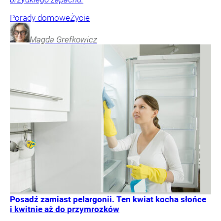
Porady domowe
Życie
Magda
Grefkowicz
Posadź zamiast pelargonii. Ten kwiat kocha słońce
i kwitnie aż do przymrozków