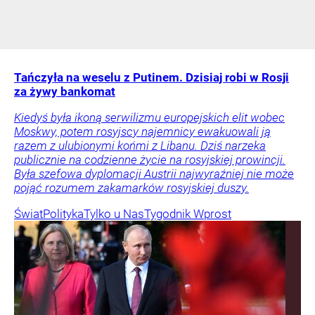
Tańczyła na weselu z Putinem. Dzisiaj robi w Rosji
za żywy bankomat
Kiedyś była ikoną serwilizmu europejskich elit wobec
Moskwy, potem rosyjscy najemnicy ewakuowali ją
razem z ulubionymi końmi z Libanu. Dziś narzeka
publicznie na codzienne życie na rosyjskiej prowincji.
Była szefowa dyplomacji Austrii najwyraźniej nie może
pojąć rozumem zakamarków rosyjskiej duszy.
Świat
Polityka
Tylko u Nas
Tygodnik Wprost