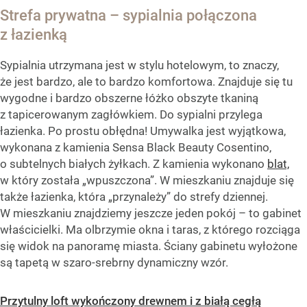
Strefa prywatna – sypialnia połączona
z łazienką
Sypialnia utrzymana jest w stylu hotelowym, to znaczy,
że jest bardzo, ale to bardzo komfortowa. Znajduje się tu
wygodne i bardzo obszerne łóżko obszyte tkaniną
z tapicerowanym zagłówkiem. Do sypialni przylega
łazienka. Po prostu obłędna! Umywalka jest wyjątkowa,
wykonana z kamienia Sensa Black Beauty Cosentino,
o subtelnych białych żyłkach. Z kamienia wykonano
blat,
w który została „wpuszczona”. W mieszkaniu znajduje się
także łazienka, która „przynależy” do strefy dziennej.
W mieszkaniu znajdziemy jeszcze jeden pokój – to gabinet
właścicielki. Ma olbrzymie okna i taras, z którego rozciąga
się widok na panoramę miasta. Ściany gabinetu wyłożone
są tapetą w szaro-srebrny dynamiczny wzór.
Przytulny loft wykończony drewnem i z białą cegłą