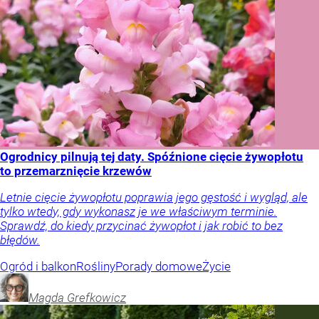
Ogrodnicy pilnują tej daty. Spóźnione cięcie żywopłotu
to przemarznięcie krzewów
Letnie cięcie żywopłotu poprawia jego gęstość i wygląd, ale
tylko wtedy, gdy wykonasz je we właściwym terminie.
Sprawdź, do kiedy przycinać żywopłot i jak robić to bez
błędów.
Ogród i balkon
Rośliny
Porady domowe
Życie
Magda
Grefkowicz