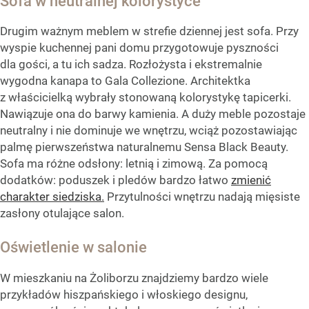
Sofa w neutralnej kolorystyce
Drugim ważnym meblem w strefie dziennej jest sofa. Przy
wyspie kuchennej pani domu przygotowuje pyszności
dla gości, a tu ich sadza. Rozłożysta i ekstremalnie
wygodna kanapa to Gala Collezione. Architektka
z właścicielką wybrały stonowaną kolorystykę tapicerki.
Nawiązuje ona do barwy kamienia. A duży meble pozostaje
neutralny i nie dominuje we wnętrzu, wciąż pozostawiając
palmę pierwszeństwa naturalnemu Sensa Black Beauty.
Sofa ma różne odsłony: letnią i zimową. Za pomocą
dodatków: poduszek i pledów bardzo łatwo
zmienić
charakter siedziska.
Przytulności wnętrzu nadają mięsiste
zasłony otulające salon.
Oświetlenie w salonie
W mieszkaniu na Żoliborzu znajdziemy bardzo wiele
przykładów hiszpańskiego i włoskiego designu,