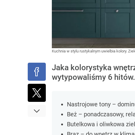
Kuchnia w stylu rustykalnym uwielbia kolory. Zie
Jaka kolorystyka wnętr
wytypowaliśmy 6 hitów. 
Nastrojowe tony – dominu
Beż – ponadczasowy, rela
Butelkowa i oliwkowa zie
Brąz – do wnętrz w klima