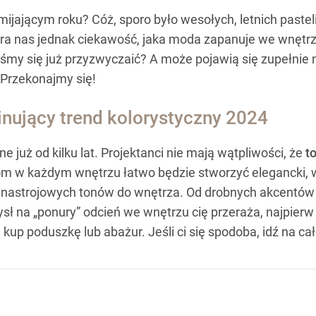
ijającym roku? Cóż, sporo było wesołych, letnich pasteli
ra nas jednak ciekawość, jaka moda zapanuje we wnętr
iśmy się już przyzwyczaić? A może pojawią się zupełnie 
 Przekonajmy się!
nujący trend kolorystyczny 2024
 już od kilku lat. Projektanci nie mają wątpliwości, że
t
om w każdym wnętrzu łatwo będzie stworzyć elegancki, wy
astrojowych tonów do wnętrza. Od drobnych akcentów (n
ysł na „ponury” odcień we wnętrzu cię przeraża, najpier
kup poduszkę lub abażur. Jeśli ci się spodoba, idź na ca