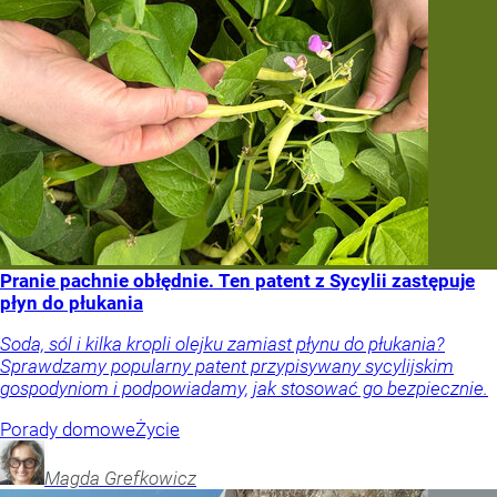
Pranie pachnie obłędnie. Ten patent z Sycylii zastępuje
płyn do płukania
Soda, sól i kilka kropli olejku zamiast płynu do płukania?
Sprawdzamy popularny patent przypisywany sycylijskim
gospodyniom i podpowiadamy, jak stosować go bezpiecznie.
Porady domowe
Życie
Magda
Grefkowicz