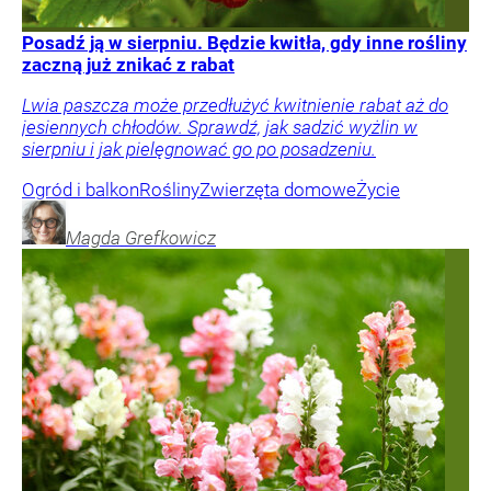
Posadź ją w sierpniu. Będzie kwitła, gdy inne rośliny
zaczną już znikać z rabat
Lwia paszcza może przedłużyć kwitnienie rabat aż do
jesiennych chłodów. Sprawdź, jak sadzić wyżlin w
sierpniu i jak pielęgnować go po posadzeniu.
Ogród i balkon
Rośliny
Zwierzęta domowe
Życie
Magda
Grefkowicz