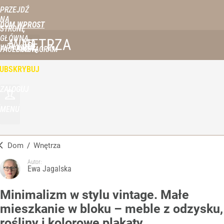
PRZEJDŹ
NA
DOM WPROST
STRONĘ
GŁÓWNĄ
WNĘTRZA
WPROST.PL
FACEBOOK
INSTAGRAM
UBSKRYBUJ
ZALOGUJ
MENU
Dom
/
Wnętrza
Autor:
Ewa Jagalska
Minimalizm w stylu vintage. Małe
mieszkanie w bloku – meble z odzysku,
rośliny i kolorowe plakaty