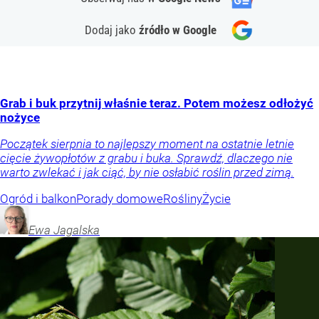
Dodaj jako
źródło w Google
Grab i buk przytnij właśnie teraz. Potem możesz odłożyć
nożyce
Początek sierpnia to najlepszy moment na ostatnie letnie
cięcie żywopłotów z grabu i buka. Sprawdź, dlaczego nie
warto zwlekać i jak ciąć, by nie osłabić roślin przed zimą.
Ogród i balkon
Porady domowe
Rośliny
Życie
Ewa
Jagalska