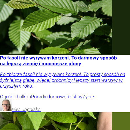
Po fasoli nie wyrywam korzeni. To darmowy sposób
na lepszą ziemię i mocniejsze plony
Po zbiorze fasoli nie wyrywam korzeni. To prosty sposób na
żyźniejszą glebę, więcej próchnicy i lepszy start warzyw w
przyszłym roku.
Ogród i balkon
Porady domowe
Rośliny
Życie
Ewa
Jagalska