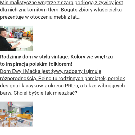
Minimalistyczne wnętrze z szarą podłogą z żywicy jest
dla nich znakomitym tłem. Bogate zbiory właścicielka
prezentuje w otoczeniu mebli z lat...
Rodzinny dom w stylu vintage. Kolory we wnętrzu
to inspiracja polskim folklorem!
Dom Ewy i Maćka jest żywy, radosny i ujmuje
różnorodnością. Pełno tu rodzinnych pamiątek, perełek
designu i klasyków z okresu PRL-u, a także wibrujących
barw. Chcielibyście tak mieszkać?