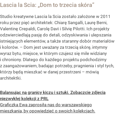
Lascia la Scia: „Dom to trzecia skóra”
Studio kreatywne Lascia la Scia zostało założone w 2011
roku przez pięć architektek: Chiarę Sangalli, Laurę Berni,
Valentinę Crepaldi, Carolę Davì i Silvię Pilotti. Ich projekty
odzwierciedlają pasję do detali, odzyskiwania i ulepszania
istniejących elementów, a także staranny dobór materiałów
i kolorów. – Dom jest uważany za trzecią skórę, intymny
wyraz bytu, miejsce, w którym czujesz się mile widziany
i chroniony. Dlatego do każdego projektu podchodzimy
z zaangażowaniem, badając potrzeby, pragnienia i styl tych,
którzy będą mieszkać w danej przestrzeni – mówią
architektki.
Balansując na granicy kiczu i sztuki. Zobaczcie zdjęcia
niezwykłej kolekcji z PRL
Graficzka Ewa zaprosiła nas do warszawskiego
mieszkania, by opowiedzieć o swoich kolekcjach.