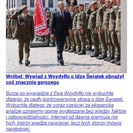
Wróbel: Wywiad z Woydyłło o Idze Świątek obnażył
coś znacznie gorszego
Burza po wywiadzie z Ewą Woydyłło nie wybuchła
dlatego, że padły kontrowersyjne słowa o Idze Świątek.
Wybuchła dlatego, że coraz częściej za ekspercką
analizę uznajemy opinie wygłaszane bez wiedzy, faktów
i odpowiedzialności. Internet od dawna premiuje nie
tych, którzy wiedzą najwięcej, lecz tych, którzy mówią
najgłośniej.