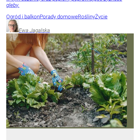
gleby.
Ogród i balkon
Porady domowe
Rośliny
Życie
Ewa
Jagalska