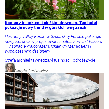
Koniec z jelonkami i ciężkim drewnem. Ten hotel
pokazuje nowy trend w górskich wnętrzach
Harmony Valley Resort w Szklarskiej Porębie pokazuje
nowy kierunek w projektowaniu hoteli. Zamiast folkloru
– inspiracje krajobrazem, lokalnym rzemiosłem i
współczesnym designem.
Strefa architekta
Wnętrza
Aktualności
Podróże
Życie
Magda
Grefkowicz