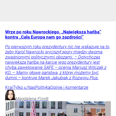
Wrze po roku Nawrockiego. „Największa hańba”
kontra „Cała Europa nam go zazdrości”
Po pierwszym roku prezydentury nic nie wskazuje na to,
żeby Karol Nawrocki wyciszył spory między dwoma
zwaśnionymi politycznymi obozami. – Dotychczas
największą hańbą na karcie jego prezydentury jest
chyba zawetowanie SAFE – ocenia Mariusz Witczak z
KO. – Mamy głowę państwa, z której możemy być
dumni – kontruje Marek Jakubiak z Rozwoju Plus.
Kraj
Tylko u Nas
Polityka
Opinie i komentarze
Magdalena
Frindt