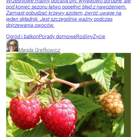
Wrześniowe maliny potrafią być wyjątkowo dorodne, ale
pod koniec sezonu łatwo popełnić błąd z nawożeniem.
Zamiast pobudzać krzewy azotem, zwróć uwagę na
jeden składnik. Jest szczególnie ważny podczas
dojrzewania owoców.
Ogród i balkon
Porady domowe
Rośliny
Życie
Magda
Grefkowicz