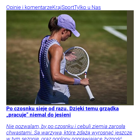
Opinie i komentarze
Kraj
Sport
Tylko u Nas
Po czosnku sieję od razu. Dzięki temu grządka
„pracuje” niemal do jesieni
Nie pozwalam, by po czosnku i cebuli ziemia zarosła
chwastami. Są warzywa, które zdążą wyrosnąć jeszcze
w tym sezonie, oraz poplony poprawiające żyzność