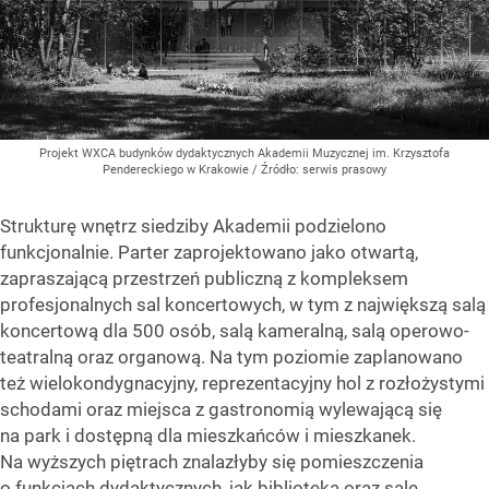
Projekt WXCA budynków dydaktycznych Akademii Muzycznej im. Krzysztofa
Pendereckiego w Krakowie
/ Źródło:
serwis prasowy
Strukturę wnętrz siedziby Akademii podzielono
funkcjonalnie. Parter zaprojektowano jako otwartą,
zapraszającą przestrzeń publiczną z kompleksem
profesjonalnych sal koncertowych, w tym z największą salą
koncertową dla 500 osób, salą kameralną, salą operowo-
teatralną oraz organową. Na tym poziomie zaplanowano
też wielokondygnacyjny, reprezentacyjny hol z rozłożystymi
schodami oraz miejsca z gastronomią wylewającą się
na park i dostępną dla mieszkańców i mieszkanek.
Na wyższych piętrach znalazłyby się pomieszczenia
o funkcjach dydaktycznych, jak biblioteka oraz sale