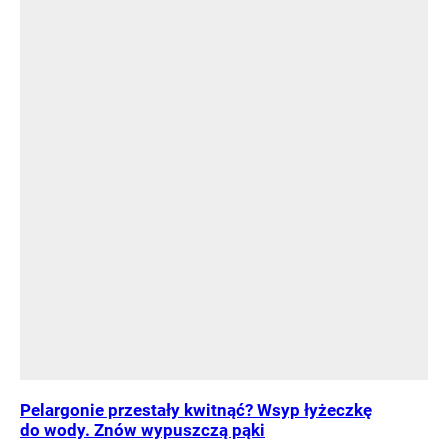
Pelargonie przestały kwitnąć? Wsyp łyżeczkę
do wody. Znów wypuszczą pąki