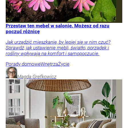
Przestaw ten mebel w salonie. Możesz od razu
poczuć różnicę
Jak urządzić mieszkanie, by lepiej się w nim czuć?
Sprawdź, jak ustawienie mebli, światło, porządek i
rośliny wpływają na komfort i samopoczucie.
Porady domowe
Wnętrza
Życie
Magda
Grefkowicz