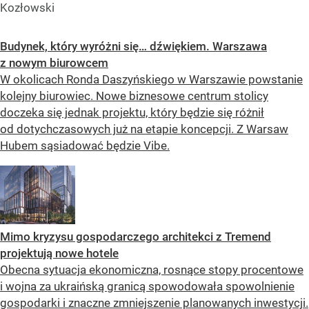
Kozłowski
Budynek, który wyróżni się… dźwiękiem. Warszawa
z nowym biurowcem
W okolicach Ronda Daszyńskiego w Warszawie powstanie
kolejny biurowiec. Nowe biznesowe centrum stolicy
doczeka się jednak projektu, który będzie się różnił
od dotychczasowych już na etapie koncepcji. Z Warsaw
Hubem sąsiadować będzie Vibe.
Mimo kryzysu gospodarczego architekci z Tremend
projektują nowe hotele
Obecna sytuacja ekonomiczna, rosnące stopy procentowe
i wojna za ukraińską granicą spowodowała spowolnienie
gospodarki i znaczne zmniejszenie planowanych inwestycji.