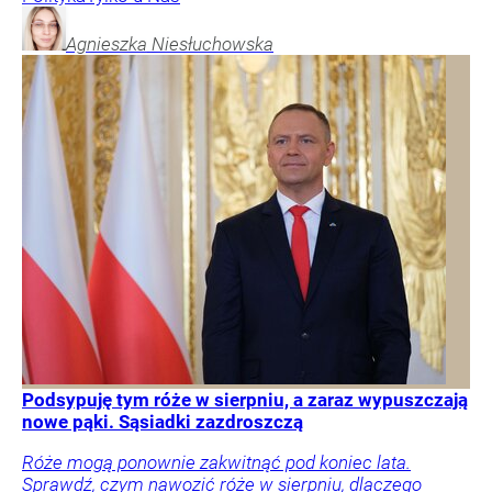
Agnieszka
Niesłuchowska
Podsypuję tym róże w sierpniu, a zaraz wypuszczają
nowe pąki. Sąsiadki zazdroszczą
Róże mogą ponownie zakwitnąć pod koniec lata.
Sprawdź, czym nawozić róże w sierpniu, dlaczego