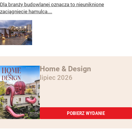
Dla branży budowlanej oznacza to nieuniknione
zaciągniecie hamulca....
Home & Design
lipiec 2026
POBIERZ WYDANIE