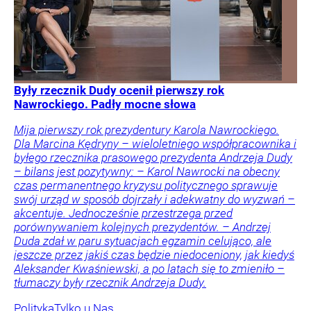
Były rzecznik Dudy ocenił pierwszy rok
Nawrockiego. Padły mocne słowa
Mija pierwszy rok prezydentury Karola Nawrockiego.
Dla Marcina Kędryny – wieloletniego współpracownika i
byłego rzecznika prasowego prezydenta Andrzeja Dudy
– bilans jest pozytywny: – Karol Nawrocki na obecny
czas permanentnego kryzysu politycznego sprawuje
swój urząd w sposób dojrzały i adekwatny do wyzwań –
akcentuje. Jednocześnie przestrzega przed
porównywaniem kolejnych prezydentów. – Andrzej
Duda zdał w paru sytuacjach egzamin celująco, ale
jeszcze przez jakiś czas będzie niedoceniony, jak kiedyś
Aleksander Kwaśniewski, a po latach się to zmieniło –
tłumaczy były rzecznik Andrzeja Dudy.
Polityka
Tylko u Nas