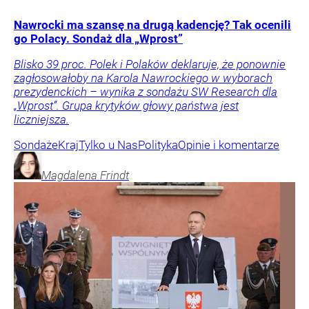
Nawrocki ma szansę na drugą kadencję? Tak ocenili
go Polacy. Sondaż dla „Wprost”
Blisko 39 proc. Polek i Polaków deklaruje, że ponownie
zagłosowałoby na Karola Nawrockiego w wyborach
prezydenckich – wynika z sondażu SW Research dla
„Wprost”. Grupa krytyków głowy państwa jest
liczniejsza.
Sondaże
Kraj
Tylko u Nas
Polityka
Opinie i komentarze
Magdalena
Frindt