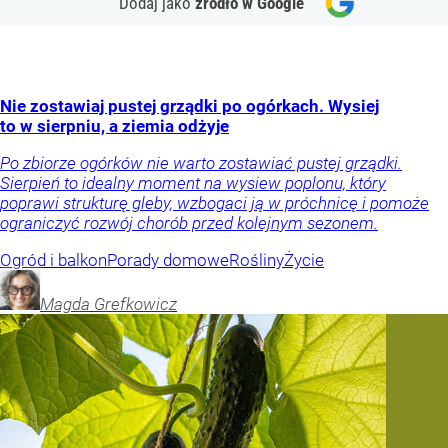
Dodaj jako
źródło w Google
Nie zostawiaj pustej grządki po ogórkach. Wysiej
to w sierpniu, a ziemia odżyje
Po zbiorze ogórków nie warto zostawiać pustej grządki.
Sierpień to idealny moment na wysiew poplonu, który
poprawi strukturę gleby, wzbogaci ją w próchnicę i pomoże
ograniczyć rozwój chorób przed kolejnym sezonem.
Ogród i balkon
Porady domowe
Rośliny
Życie
Magda
Grefkowicz