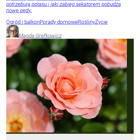
potrzebują potasu i jaki zabieg sekatorem pobudza
nowe pędy.
Ogród i balkon
Porady domowe
Rośliny
Życie
Magda
Grefkowicz