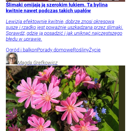
Ślimaki omijają ją szerokim łukiem. Ta bylina
kwitnie nawet podczas takich upałów
Lewizja efektownie kwitnie, dobrze znosi okresową
suszę i rzadko jest poważnie uszkadzana przez ślimaki.
Sprawdź, gdzie ją posadzić i jak uniknąć najczęstszego
błędu w uprawie.
Ogród i balkon
Porady domowe
Rośliny
Życie
Magda
Grefkowicz