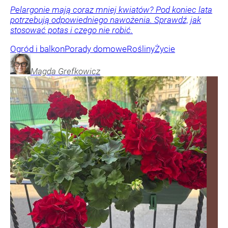
Pelargonie mają coraz mniej kwiatów? Pod koniec lata
potrzebują odpowiedniego nawożenia. Sprawdź, jak
stosować potas i czego nie robić.
Ogród i balkon
Porady domowe
Rośliny
Życie
Magda
Grefkowicz