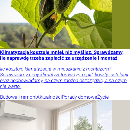
Klimatyzacja kosztuje mniej, niż myślisz. Sprawdzamy,
ile naprawdę trzeba zapłacić za urządzenie i montaż
Ile kosztuje klimatyzacja w mieszkaniu z montażem?
Sprawdzamy ceny klimatyzatorów typu split, koszty instalacji
oraz podpowiadamy, na czym można oszczędzić, a na czym
nie warto.
Budowa i remont
Aktualności
Porady domowe
Życie