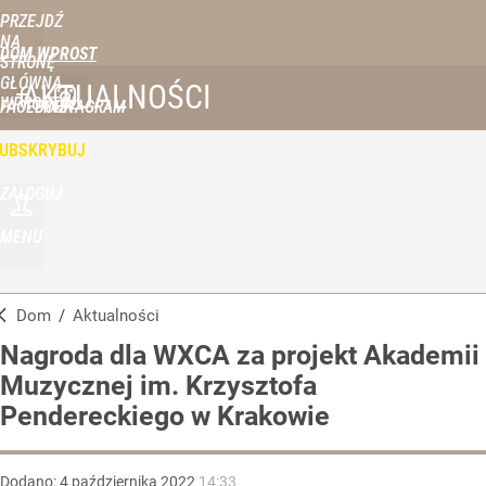
PRZEJDŹ
NA
DOM WPROST
STRONĘ
GŁÓWNĄ
AKTUALNOŚCI
WPROST.PL
FACEBOOK
INSTAGRAM
UBSKRYBUJ
ZALOGUJ
MENU
Dom
/
Aktualności
Nagroda dla WXCA za projekt Akademii
Muzycznej im. Krzysztofa
Pendereckiego w Krakowie
Dodano:
4
października
2022
14:33