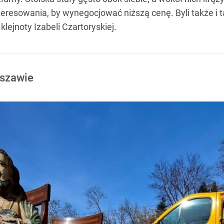
nteresowania, by wynegocjować niższą cenę. Byli także i t
klejnoty Izabeli Czartoryskiej.
rszawie