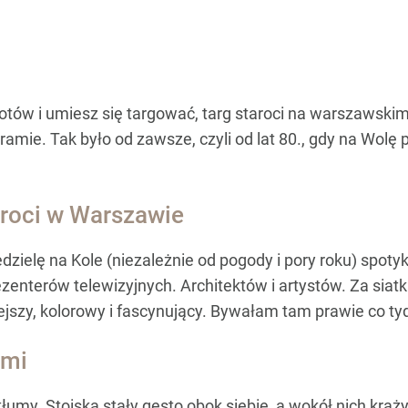
tów i umiesz się targować, targ staroci na warszawskim 
amie. Tak było od zawsze, czyli od lat 80., gdy na Wolę 
aroci w Warszawie
dzielę na Kole (niezależnie od pogody i pory roku) spot
rezenterów telewizyjnych. Architektów i artystów. Za siat
iejszy, kolorowy i fascynujący. Bywałam tam prawie co ty
ami
. Stoiska stały gęsto obok siebie, a wokół nich krążyli k