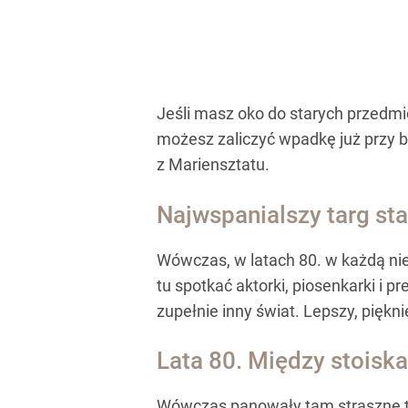
Jeśli masz oko do starych przedmio
możesz zaliczyć wpadkę już przy br
z Mariensztatu.
Najwspanialszy targ st
Wówczas, w latach 80. w każdą nie
tu spotkać aktorki, piosenkarki i p
zupełnie inny świat. Lepszy, piękn
Lata 80. Między stoisk
Wówczas panowały tam straszne tłumy