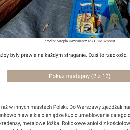
Żródło:
Magda Kazimierczuk / DOM Wprost
eźby były prawie na każdym straganie. Dziś to rzadkość.
Pokaż następny (2 z 12)
 niż w innych miastach Polski. Do Warszawy zjeżdżali han
kowo niewielkie pieniądze kupić umeblowanie całego domu
ie kredensy, metalowe łóżka. Rokokowe aniołki z kościoł