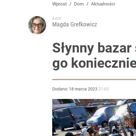
Wprost
/
Dom
/
Aktualności
Autor:
Magda Grefkowicz
Słynny bazar
go konieczni
Dodano:
18
marca
2023
21:02