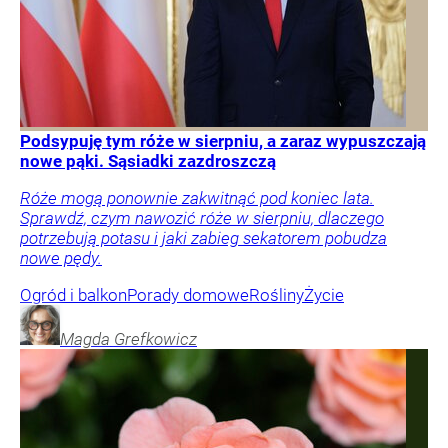
Podsypuję tym róże w sierpniu, a zaraz wypuszczają
nowe pąki. Sąsiadki zazdroszczą
Róże mogą ponownie zakwitnąć pod koniec lata.
Sprawdź, czym nawozić róże w sierpniu, dlaczego
potrzebują potasu i jaki zabieg sekatorem pobudza
nowe pędy.
Ogród i balkon
Porady domowe
Rośliny
Życie
Magda
Grefkowicz