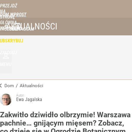
PRZEJDŹ
NA
DOM WPROST
STRONĘ
GŁÓWNĄ
AKTUALNOŚCI
WPROST.PL
FACEBOOK
INSTAGRAM
UBSKRYBUJ
ZALOGUJ
MENU
Dom
/
Aktualności
Autor:
Ewa Jagalska
Zakwitło dziwidło olbrzymie! Warszawa
pachnie… gnijącym mięsem? Zobacz,
co dzieje się w Ogrodzie Botanicznym