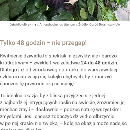
Dziwidło olbrzymie / Amorphophallus titanum
/ Źródło:
Ogród Botaniczny UW
Tylko 48 godzin – nie przegap!
Kwitnienie dziwidła to spektakl niezwykły, ale i bardzo
krótkotrwały – zwykle trwa zaledwie
24 do 48 godzin
.
Dlatego już od wtorkowego poranka do warszawskiej
szklarni ustawiają się kolejki chętnych, by zobaczyć
i poczuć tę przyrodniczą sensację.
To idealna okazja, by z bliska przyjrzeć się jednej
z najbardziej intrygujących roślin na świecie, zrozumieć jej
mechanizmy i – dosłownie – poczuć naturę wszystkimi
zmysłami. Jeśli chcesz zobaczyć dziwidło olbrzymie
w pełnej krasie, nie zwlekaj – kolejna okazja może nadejść