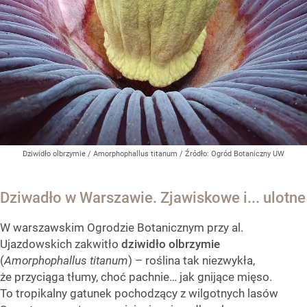
Dziwidło olbrzymie / Amorphophallus titanum
/ Źródło:
Ogród Botaniczny UW
Dziwadło w Warszawie. Zjawiskowe i... ulotne
W warszawskim Ogrodzie Botanicznym przy al.
Ujazdowskich zakwitło
dziwidło olbrzymie
(
Amorphophallus titanum
) – roślina tak niezwykła,
że przyciąga tłumy, choć pachnie… jak gnijące mięso.
To tropikalny gatunek pochodzący z wilgotnych lasów