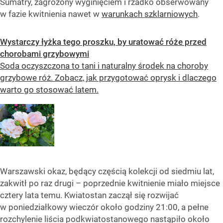
Sumatry, zagrożony wyginięciem i rzadko obserwowany
w fazie kwitnienia nawet w
warunkach szklarniowych
.
Wystarczy łyżka tego proszku, by uratować róże przed
chorobami grzybowymi
Soda oczyszczona to tani i naturalny środek na choroby
grzybowe róż. Zobacz, jak przygotować oprysk i dlaczego
warto go stosować latem.
Warszawski okaz, będący częścią kolekcji od siedmiu lat,
zakwitł po raz drugi – poprzednie kwitnienie miało miejsce
cztery lata temu. Kwiatostan zaczął się rozwijać
w poniedziałkowy wieczór około godziny 21:00, a pełne
rozchylenie liścia podkwiatostanowego nastąpiło około