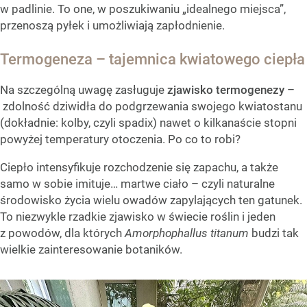
w padlinie. To one, w poszukiwaniu „idealnego miejsca”,
przenoszą pyłek i umożliwiają zapłodnienie.
Termogeneza – tajemnica kwiatowego ciepła
Na szczególną uwagę zasługuje
zjawisko termogenezy
–
zdolność dziwidła do podgrzewania swojego kwiatostanu
(dokładnie: kolby, czyli spadix) nawet o kilkanaście stopni
powyżej temperatury otoczenia. Po co to robi?
Ciepło intensyfikuje rozchodzenie się zapachu, a także
samo w sobie imituje… martwe ciało – czyli naturalne
środowisko życia wielu owadów zapylających ten gatunek.
To niezwykle rzadkie zjawisko w świecie roślin i jeden
z powodów, dla których
Amorphophallus titanum
budzi tak
wielkie zainteresowanie botaników.