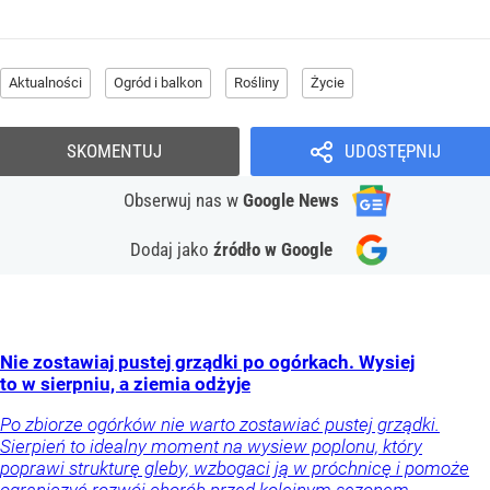
Aktualności
Ogród i balkon
Rośliny
Życie
SKOMENTUJ
UDOSTĘPNIJ
Obserwuj nas
w
Google News
Dodaj jako
źródło w Google
Nie zostawiaj pustej grządki po ogórkach. Wysiej
to w sierpniu, a ziemia odżyje
Po zbiorze ogórków nie warto zostawiać pustej grządki.
Sierpień to idealny moment na wysiew poplonu, który
poprawi strukturę gleby, wzbogaci ją w próchnicę i pomoże
ograniczyć rozwój chorób przed kolejnym sezonem.