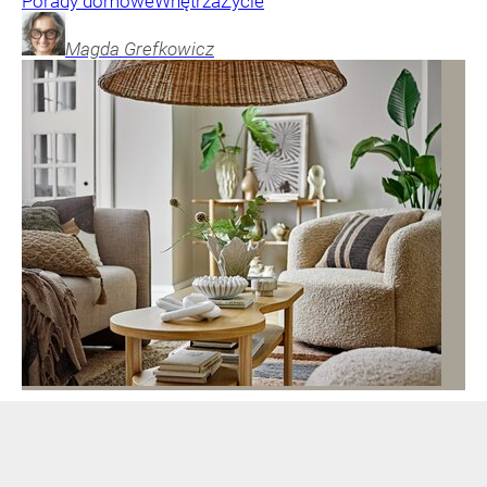
Porady domowe
Wnętrza
Życie
Magda
Grefkowicz