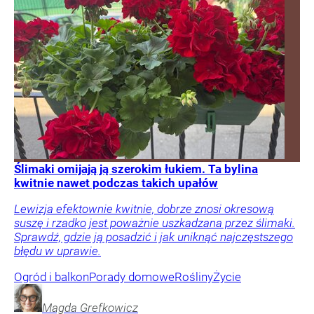
Ślimaki omijają ją szerokim łukiem. Ta bylina
kwitnie nawet podczas takich upałów
Lewizja efektownie kwitnie, dobrze znosi okresową
suszę i rzadko jest poważnie uszkadzana przez ślimaki.
Sprawdź, gdzie ją posadzić i jak uniknąć najczęstszego
błędu w uprawie.
Ogród i balkon
Porady domowe
Rośliny
Życie
Magda
Grefkowicz