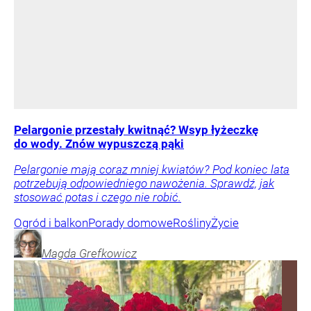
Pelargonie przestały kwitnąć? Wsyp łyżeczkę
do wody. Znów wypuszczą pąki
Pelargonie mają coraz mniej kwiatów? Pod koniec lata
potrzebują odpowiedniego nawożenia. Sprawdź, jak
stosować potas i czego nie robić.
Ogród i balkon
Porady domowe
Rośliny
Życie
Magda
Grefkowicz