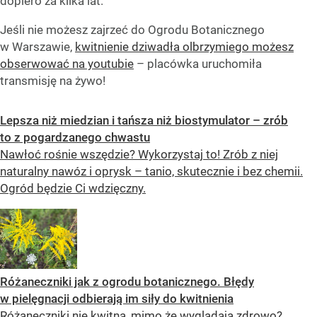
dopiero za kilka lat.
Jeśli nie możesz zajrzeć do Ogrodu Botanicznego
w Warszawie,
kwitnienie dziwadła olbrzymiego możesz
obserwować na youtubie
– placówka uruchomiła
transmisję na żywo!
Lepsza niż miedzian i tańsza niż biostymulator – zrób
to z pogardzanego chwastu
Nawłoć rośnie wszędzie? Wykorzystaj to! Zrób z niej
naturalny nawóz i oprysk – tanio, skutecznie i bez chemii.
Ogród będzie Ci wdzięczny.
Różaneczniki jak z ogrodu botanicznego. Błędy
w pielęgnacji odbierają im siły do kwitnienia
Różaneczniki nie kwitną, mimo że wyglądają zdrowo?