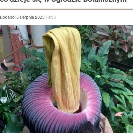
Dodano:
5
sierpnia
2025
14:30