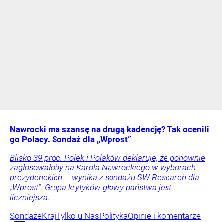
Nawrocki ma szansę na drugą kadencję? Tak ocenili
go Polacy. Sondaż dla „Wprost”
Blisko 39 proc. Polek i Polaków deklaruje, że ponownie
zagłosowałoby na Karola Nawrockiego w wyborach
prezydenckich – wynika z sondażu SW Research dla
„Wprost”. Grupa krytyków głowy państwa jest
liczniejsza.
Sondaże
Kraj
Tylko u Nas
Polityka
Opinie i komentarze