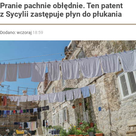
Pranie pachnie obłędnie. Ten patent
z Sycylii zastępuje płyn do płukania
Dodano:
wczoraj
18:59