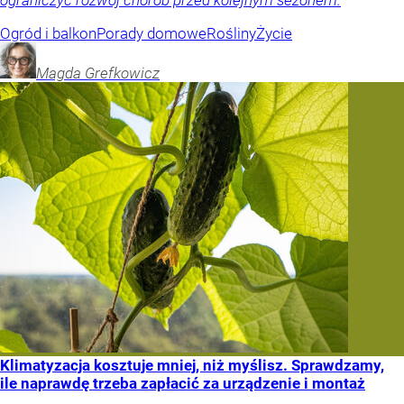
Ogród i balkon
Porady domowe
Rośliny
Życie
Magda
Grefkowicz
Klimatyzacja kosztuje mniej, niż myślisz. Sprawdzamy,
ile naprawdę trzeba zapłacić za urządzenie i montaż