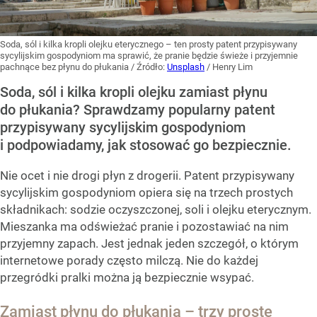
Soda, sól i kilka kropli olejku eterycznego – ten prosty patent przypisywany
sycylijskim gospodyniom ma sprawić, że pranie będzie świeże i przyjemnie
pachnące bez płynu do płukania
/ Źródło:
Unsplash
/
Henry Lim
Soda, sól i kilka kropli olejku zamiast płynu
do płukania? Sprawdzamy popularny patent
przypisywany sycylijskim gospodyniom
i podpowiadamy, jak stosować go bezpiecznie.
Nie ocet i nie drogi płyn z drogerii. Patent przypisywany
sycylijskim gospodyniom opiera się na trzech prostych
składnikach: sodzie oczyszczonej, soli i olejku eterycznym.
Mieszanka ma odświeżać pranie i pozostawiać na nim
przyjemny zapach. Jest jednak jeden szczegół, o którym
internetowe porady często milczą. Nie do każdej
przegródki pralki można ją bezpiecznie wsypać.
Zamiast płynu do płukania – trzy proste