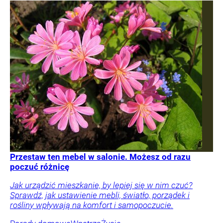
Przestaw ten mebel w salonie. Możesz od razu
poczuć różnicę
Jak urządzić mieszkanie, by lepiej się w nim czuć?
Sprawdź, jak ustawienie mebli, światło, porządek i
rośliny wpływają na komfort i samopoczucie.