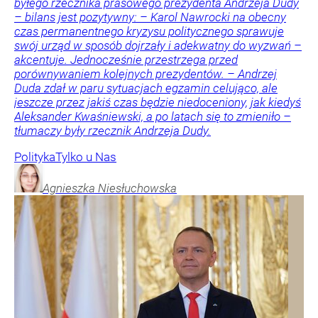
byłego rzecznika prasowego prezydenta Andrzeja Dudy
– bilans jest pozytywny: – Karol Nawrocki na obecny
czas permanentnego kryzysu politycznego sprawuje
swój urząd w sposób dojrzały i adekwatny do wyzwań –
akcentuje. Jednocześnie przestrzega przed
porównywaniem kolejnych prezydentów. – Andrzej
Duda zdał w paru sytuacjach egzamin celująco, ale
jeszcze przez jakiś czas będzie niedoceniony, jak kiedyś
Aleksander Kwaśniewski, a po latach się to zmieniło –
tłumaczy były rzecznik Andrzeja Dudy.
Polityka
Tylko u Nas
Agnieszka
Niesłuchowska