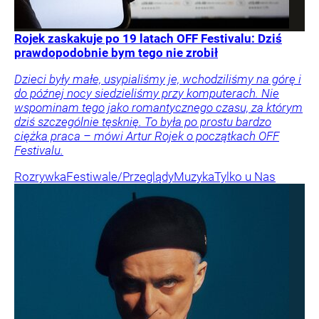
Rojek zaskakuje po 19 latach OFF Festivalu: Dziś
prawdopodobnie bym tego nie zrobił
Dzieci były małe, usypialiśmy je, wchodziliśmy na górę i
do późnej nocy siedzieliśmy przy komputerach. Nie
wspominam tego jako romantycznego czasu, za którym
dziś szczególnie tęsknię. To była po prostu bardzo
ciężka praca – mówi Artur Rojek o początkach OFF
Festivalu.
Rozrywka
Festiwale/Przeglądy
Muzyka
Tylko u Nas