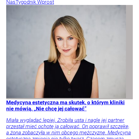
Nas
Tygodnik Wprost
Medycyna estetyczna ma skutek, o którym kliniki
nie mówią. „Nie chcę jej całować”
Miała wyglądać lepiej. Zrobiła usta i nagle jej partner
przestał mieć ochotę ją całować. On poprawił szczękę,
a żona zobaczyła w nim obcego mężczyznę. Medycyna
estetyczna zmienia nie tylko twarz. Czasem zmusza