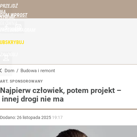
PRZEJDŹ
NA
DOM WPROST
STRONĘ
GŁÓWNĄ
WPROST.PL
FACEBOOK
INSTAGRAM
UBSKRYBUJ
ZALOGUJ
MENU
Dom
/
Budowa i remont
ART. SPONSOROWANY
Najpierw człowiek, potem projekt –
innej drogi nie ma
Dodano:
26
listopada
2025
19:17