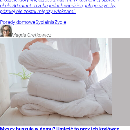
około 30 minut. Trzeba jednak wiedzieć, jak go użyć, by
później nie został między włóknami.
Porady domowe
Sypialnia
Życie
Magda
Grefkowicz
Myszy buszują w domu? Umieść to przy ich kryjówce.