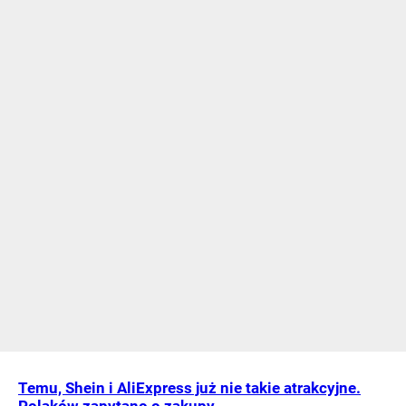
Temu, Shein i AliExpress już nie takie atrakcyjne.
Polaków zapytano o zakupy