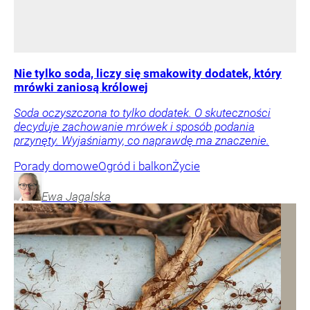
Nie tylko soda, liczy się smakowity dodatek, który
mrówki zaniosą królowej
Soda oczyszczona to tylko dodatek. O skuteczności
decyduje zachowanie mrówek i sposób podania
przynęty. Wyjaśniamy, co naprawdę ma znaczenie.
Porady domowe
Ogród i balkon
Życie
Ewa
Jagalska