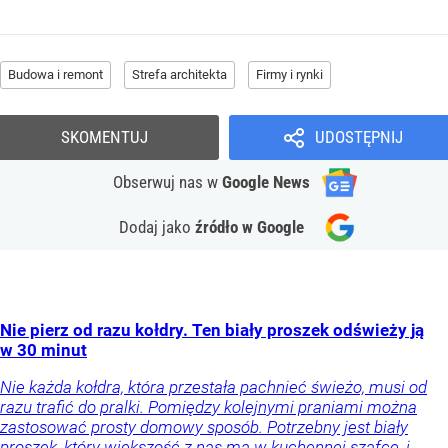
Budowa i remont
Strefa architekta
Firmy i rynki
SKOMENTUJ
UDOSTĘPNIJ
Obserwuj nas
w
Google News
Dodaj jako
źródło w Google
Nie pierz od razu kołdry. Ten biały proszek odświeży ją
w 30 minut
Nie każda kołdra, która przestała pachnieć świeżo, musi od
razu trafić do pralki. Pomiędzy kolejnymi praniami można
zastosować prosty domowy sposób. Potrzebny jest biały
proszek, który większość z nas ma w kuchennej szafce, i