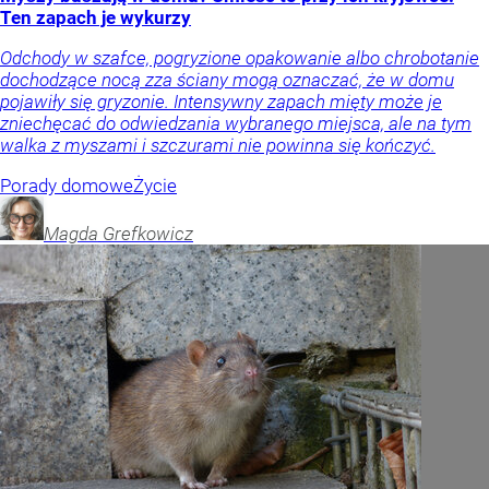
Ten zapach je wykurzy
Odchody w szafce, pogryzione opakowanie albo chrobotanie
dochodzące nocą zza ściany mogą oznaczać, że w domu
pojawiły się gryzonie. Intensywny zapach mięty może je
zniechęcać do odwiedzania wybranego miejsca, ale na tym
walka z myszami i szczurami nie powinna się kończyć.
Porady domowe
Życie
Magda
Grefkowicz