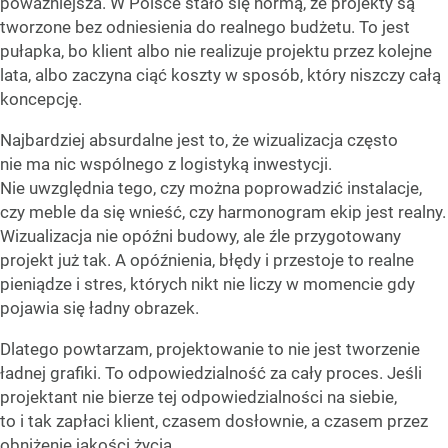
poważniejsza. W Polsce stało się normą, że projekty są
tworzone bez odniesienia do realnego budżetu. To jest
pułapka, bo klient albo nie realizuje projektu przez kolejne
lata, albo zaczyna ciąć koszty w sposób, który niszczy całą
koncepcję.
Najbardziej absurdalne jest to, że wizualizacja często
nie ma nic wspólnego z logistyką inwestycji.
Nie uwzględnia tego, czy można poprowadzić instalacje,
czy meble da się wnieść, czy harmonogram ekip jest realny.
Wizualizacja nie opóźni budowy, ale źle przygotowany
projekt już tak. A opóźnienia, błędy i przestoje to realne
pieniądze i stres, których nikt nie liczy w momencie gdy
pojawia się ładny obrazek.
Dlatego powtarzam, projektowanie to nie jest tworzenie
ładnej grafiki. To odpowiedzialność za cały proces. Jeśli
projektant nie bierze tej odpowiedzialności na siebie,
to i tak zapłaci klient, czasem dosłownie, a czasem przez
obniżenie jakości życia.