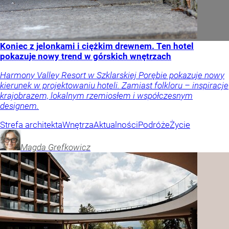
Koniec z jelonkami i ciężkim drewnem. Ten hotel
pokazuje nowy trend w górskich wnętrzach
Harmony Valley Resort w Szklarskiej Porębie pokazuje nowy
kierunek w projektowaniu hoteli. Zamiast folkloru – inspiracje
krajobrazem, lokalnym rzemiosłem i współczesnym
designem.
Strefa architekta
Wnętrza
Aktualności
Podróże
Życie
Magda
Grefkowicz