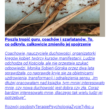
Poszła tropić guru, coachów i szarlatanów. To,
co odkryła, całkowicie zmieniło jej spojrzenie
Coachowie, nauczyciele duchowości, organizatorki
kręgów kobiet, twórcy kursów manifestacji. Ludzie
odchodzą od Kościoła, ale nie przestają szukać
odpowiedzi. Monika Sobień-Górska przez dwa lata
sprawdzała, co naprawdę kryje się za obietnicami
uzdrowienia, transformacji i odnalezienia sensu. „Im
dłużej pracowałam nad książką, tym mniej interesowało
mnie, czy nowa duchowość jest dobra czy zła. Coraz
bardziej interesowało mnie, dlaczego tak wielu ludzi jej
potrzebuje”.
Rozwój osobisty
Terapie
Psychologia
Życie
Tylko u