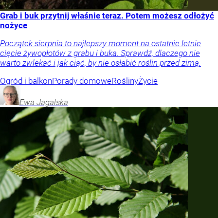
Grab i buk przytnij właśnie teraz. Potem możesz odłożyć
nożyce
Początek sierpnia to najlepszy moment na ostatnie letnie
cięcie żywopłotów z grabu i buka. Sprawdź, dlaczego nie
warto zwlekać i jak ciąć, by nie osłabić roślin przed zimą.
Ogród i balkon
Porady domowe
Rośliny
Życie
Ewa
Jagalska