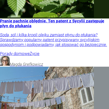
Pranie pachnie obłędnie. Ten patent z Sycylii zastępuje
płyn do płukania
Soda, sól i kilka kropli olejku zamiast płynu do płukania?
Sprawdzamy popularny patent przypisywany sycylijskim
gospodyniom i podpowiadamy, jak stosować go bezpiecznie.
Porady domowe
Życie
Magda
Grefkowicz