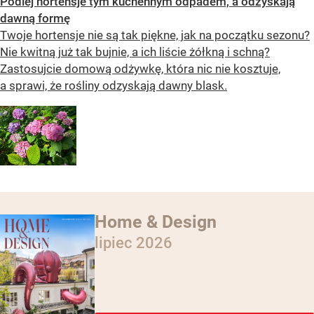
Podlej hortensje tym kuchennym odpadem, a odzyskają
dawną formę
Twoje hortensje nie są tak piękne, jak na początku sezonu?
Nie kwitną już tak bujnie, a ich liście żółkną i schną?
Zastosujcie domową odżywkę, która nic nie kosztuje,
a sprawi, że rośliny odzyskają dawny blask.
Home & Design
lipiec 2026