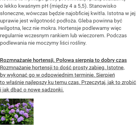
o lekko kwaśnym pH (między 4 a 5,5). Stanowisko
słoneczne, wówczas będzie najobficiej kwitła. Istotna w jej
uprawie jest wilgotność podłoża. Gleba powinna być
wilgotna, lecz nie mokra. Hortensje podlewamy więc
regularnie wczesnym rankiem lub wieczorem. Podczas
podlewania nie moczymy liści rośliny.
Rozmnażanie hortensji. Połowa sierpnia to dobry czas
Rozmnażanie hortensji to dość prosty zabieg. Istotne,
by wykonać go w odpowiednim terminie. Sierpień
to właśnie najlepszy ku temu czas. Przeczytaj, jak to zrobić
i jak dbać o nowe sadzonki.