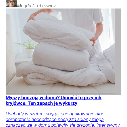
Magda
Grefkowicz
Myszy buszują w domu? Umieść to przy ich
kryjówce. Ten zapach je wykurzy
Odchody w szafce, pogryzione opakowanie albo
chrobotanie dochodzące nocą zza ściany mogą
oznaczać, że w domu pojawiły się gryzonie. Intensywny