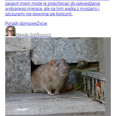
zapach mięty może je zniechęcać do odwiedzania
wybranego miejsca, ale na tym walka z myszami i
szczurami nie powinna się kończyć.
Porady domowe
Życie
Magda
Grefkowicz