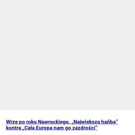
Wrze po roku Nawrockiego. „Największa hańba”
kontra „Cała Europa nam go zazdrości”