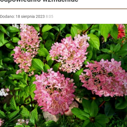
Dodano:
18
sierpnia
2023
8:05