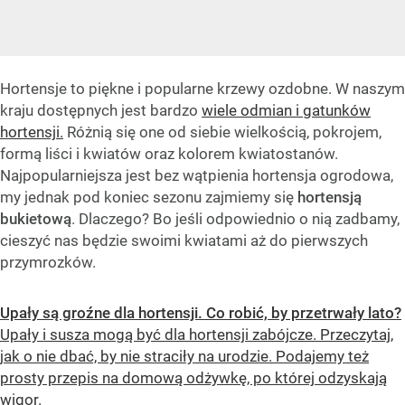
Hortensje to piękne i popularne krzewy ozdobne. W naszym
kraju dostępnych jest bardzo
wiele odmian i gatunków
hortensji.
Różnią się one od siebie wielkością, pokrojem,
formą liści i kwiatów oraz kolorem kwiatostanów.
Najpopularniejsza jest bez wątpienia hortensja ogrodowa,
my jednak pod koniec sezonu zajmiemy się
hortensją
bukietową
. Dlaczego? Bo jeśli odpowiednio o nią zadbamy,
cieszyć nas będzie swoimi kwiatami aż do pierwszych
przymrozków.
Upały są groźne dla hortensji. Co robić, by przetrwały lato?
Upały i susza mogą być dla hortensji zabójcze. Przeczytaj,
jak o nie dbać, by nie straciły na urodzie. Podajemy też
prosty przepis na domową odżywkę, po której odzyskają
wigor.