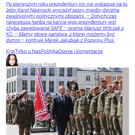
Po pierwszym roku prezydentury nic nie wskazuje na to,
żeby Karol Nawrocki wyciszył spory między dwoma
zwaśnionymi politycznymi obozami. – Dotychczas
największą hańbą na karcie jego prezydentury jest
chyba zawetowanie SAFE – ocenia Mariusz Witczak z
KO. – Mamy głowę państwa, z której możemy być
dumni – kontruje Marek Jakubiak z Rozwoju Plus.
Kraj
Tylko u Nas
Polityka
Opinie i komentarze
Magdalena
Frindt