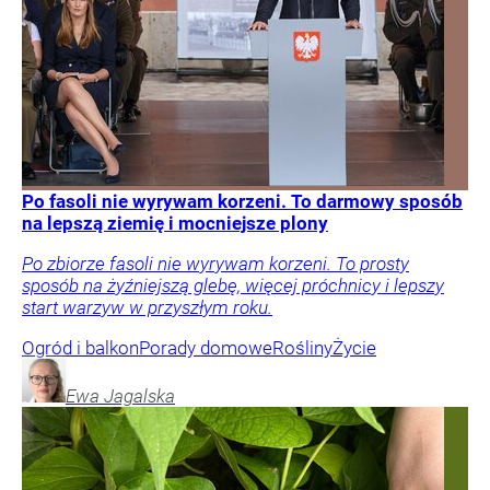
Po fasoli nie wyrywam korzeni. To darmowy sposób
na lepszą ziemię i mocniejsze plony
Po zbiorze fasoli nie wyrywam korzeni. To prosty
sposób na żyźniejszą glebę, więcej próchnicy i lepszy
start warzyw w przyszłym roku.
Ogród i balkon
Porady domowe
Rośliny
Życie
Ewa
Jagalska