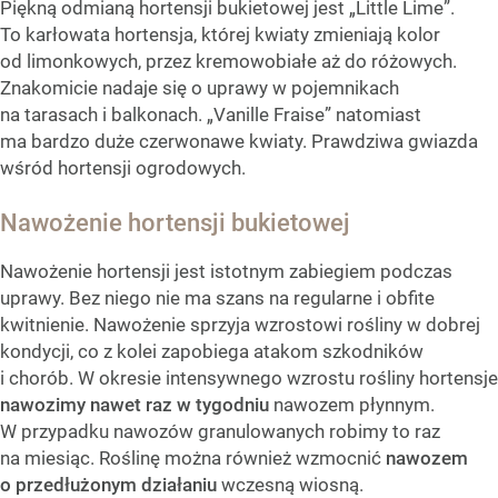
Piękną odmianą hortensji bukietowej jest „Little Lime”.
To karłowata hortensja, której kwiaty zmieniają kolor
od limonkowych, przez kremowobiałe aż do różowych.
Znakomicie nadaje się o uprawy w pojemnikach
na tarasach i balkonach. „Vanille Fraise” natomiast
ma bardzo duże czerwonawe kwiaty. Prawdziwa gwiazda
wśród hortensji ogrodowych.
Nawożenie hortensji bukietowej
Nawożenie hortensji jest istotnym zabiegiem podczas
uprawy. Bez niego nie ma szans na regularne i obfite
kwitnienie. Nawożenie sprzyja wzrostowi rośliny w dobrej
kondycji, co z kolei zapobiega atakom szkodników
i chorób. W okresie intensywnego wzrostu rośliny hortensje
nawozimy nawet raz w tygodniu
nawozem płynnym.
W przypadku nawozów granulowanych robimy to raz
na miesiąc. Roślinę można również wzmocnić
nawozem
o przedłużonym działaniu
wczesną wiosną.