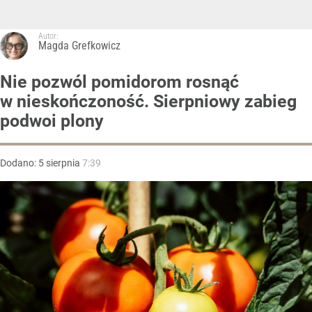
Autor:
Magda Grefkowicz
Nie pozwól pomidorom rosnąć
w nieskończoność. Sierpniowy zabieg
podwoi plony
Dodano:
5
sierpnia
7:39