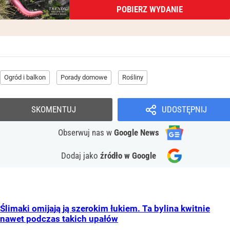
POBIERZ WYDANIE
Ogród i balkon
Porady domowe
Rośliny
SKOMENTUJ
UDOSTĘPNIJ
Obserwuj nas
w
Google News
Dodaj jako
źródło w Google
Ślimaki omijają ją szerokim łukiem. Ta bylina kwitnie
nawet podczas takich upałów