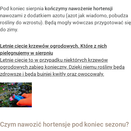
Pod koniec sierpnia
kończymy nawożenie hortensji
nawozami z dodatkiem azotu (azot jak wiadomo, pobudza
rośliny do wzrostu). Będą mogły wówczas przygotować się
do zimy.
Letnie cięcie krzewów ogrodowych. Które z nich
pielęgnujemy w sierpniu
Letnie cięcie to w przypadku niektórych krzewów
ogrodowych zabieg konieczny. Dzięki niemu rośliny będą
zdrowsze i będą bujniej kwitły oraz owocowały.
Czym nawozić hortensje pod koniec sezonu?