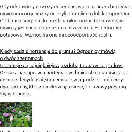
Gdy odstawimy nawozy mineralne, warto uraczyć hortensje
nawozami organicznymi,
czyli obornikiem lub
kompostem
.
Od końca sierpnia do października można też stosować
nawozy jesienne, które azotu nie zawierają – fosforowo-
potasowe. Wzmocnią one mrozoodporność roślin.
Kiedy sadzić hortensje do gruntu? Ogrodnicy mówią
o dwóch terminach
Hortensje są najpiękniejszą ozdobą tarasów i ogrodów.
Część z nas uprawia hortensje w donicach na tarasie, a po
sezonie decyduje się umieścić je w ogrodzie. Podajemy
dwa terminy, które zwiększają szansę, że krzewy przyjmą
się w gruncie.