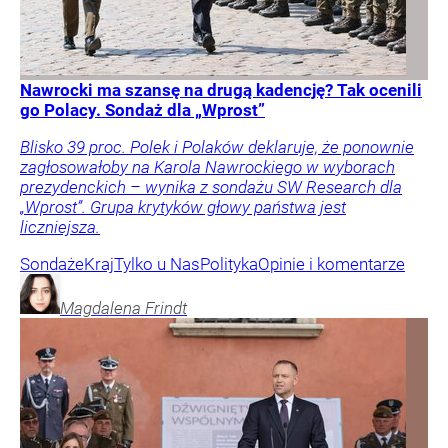
Nawrocki ma szansę na drugą kadencję? Tak ocenili
go Polacy. Sondaż dla „Wprost”
Blisko 39 proc. Polek i Polaków deklaruje, że ponownie
zagłosowałoby na Karola Nawrockiego w wyborach
prezydenckich – wynika z sondażu SW Research dla
„Wprost”. Grupa krytyków głowy państwa jest
liczniejsza.
Sondaże
Kraj
Tylko u Nas
Polityka
Opinie i komentarze
Magdalena
Frindt