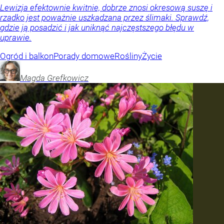
Lewizja efektownie kwitnie, dobrze znosi okresową suszę i
rzadko jest poważnie uszkadzana przez ślimaki. Sprawdź,
gdzie ją posadzić i jak uniknąć najczęstszego błędu w
uprawie.
Ogród i balkon
Porady domowe
Rośliny
Życie
Magda
Grefkowicz