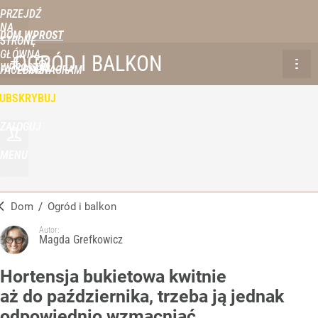
PRZEJDŹ
NA
DOM WPROST
STRONĘ
GŁÓWNĄ
OGRÓD I BALKON
WPROST.PL
FACEBOOK
INSTAGRAM
UBSKRYBUJ
ZALOGUJ
MENU
Dom
/
Ogród i balkon
Autor:
Magda Grefkowicz
Hortensja bukietowa kwitnie
aż do października, trzeba ją jednak
odpowiednio wzmacniać