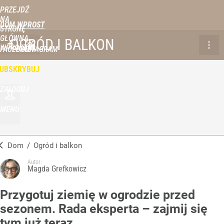
PRZEJDŹ
NA
DOM WPROST
STRONĘ
GŁÓWNĄ
OGRÓD I BALKON
WPROST.PL
FACEBOOK
INSTAGRAM
UBSKRYBUJ
ZALOGUJ
MENU
Dom
/
Ogród i balkon
Autor:
Magda Grefkowicz
Przygotuj ziemię w ogrodzie przed
sezonem. Rada eksperta – zajmij się
tym już teraz