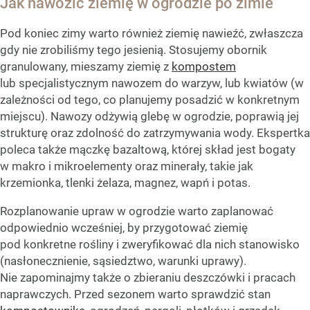
Jak nawozić ziemię w ogrodzie po zimie
Pod koniec zimy warto również ziemię nawieźć, zwłaszcza
gdy nie zrobiliśmy tego jesienią. Stosujemy obornik
granulowany, mieszamy ziemię z
kompostem
lub specjalistycznym nawozem do warzyw, lub kwiatów (w
zależności od tego, co planujemy posadzić w konkretnym
miejscu). Nawozy odżywią glebę w ogrodzie, poprawią jej
strukturę oraz zdolność do zatrzymywania wody. Ekspertka
poleca także mączkę bazaltową, której skład jest bogaty
w makro i mikroelementy oraz minerały, takie jak
krzemionka, tlenki żelaza, magnez, wapń i potas.
Rozplanowanie upraw w ogrodzie warto zaplanować
odpowiednio wcześniej, by przygotować ziemię
pod konkretne rośliny i zweryfikować dla nich stanowisko
(nasłonecznienie, sąsiedztwo, warunki uprawy).
Nie zapominajmy także o zbieraniu deszczówki i pracach
naprawczych. Przed sezonem warto sprawdzić stan