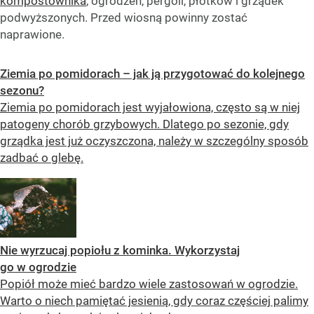
kompostownika
, ogrodzeń, pergoli, płotków i grządek
podwyższonych. Przed wiosną powinny zostać
naprawione.
Ziemia po pomidorach – jak ją przygotować do kolejnego
sezonu?
Ziemia po pomidorach jest wyjałowiona, często są w niej
patogeny chorób grzybowych. Dlatego po sezonie, gdy
grządka jest już oczyszczona, należy w szczególny sposób
zadbać o glebę.
Nie wyrzucaj popiołu z kominka. Wykorzystaj
go w ogrodzie
Popiół może mieć bardzo wiele zastosowań w ogrodzie.
Warto o niech pamiętać jesienią, gdy coraz częściej palimy