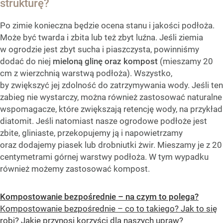
strukturę?
Po zimie konieczna będzie ocena stanu i jakości podłoża.
Może być twarda i zbita lub też zbyt luźna. Jeśli ziemia
w ogrodzie jest zbyt sucha i piaszczysta, powinniśmy
dodać do niej
mieloną glinę oraz kompost
(mieszamy 20
cm z wierzchnią warstwą podłoża). Wszystko,
by zwiększyć jej zdolność do zatrzymywania wody. Jeśli ten
zabieg nie wystarczy, można również zastosować naturalne
wspomagacze, które zwiększają retencję wody, na przykład
diatomit. Jeśli natomiast nasze ogrodowe podłoże jest
zbite, gliniaste, przekopujemy ją i napowietrzamy
oraz dodajemy piasek lub drobniutki żwir. Mieszamy je z 20
centymetrami górnej warstwy podłoża. W tym wypadku
również możemy zastosować kompost.
Kompostowanie bezpośrednie – na czym to polega?
Kompostowanie bezpośrednie – co to takiego? Jak to się
robi? Jakie przynosi korzyści dla naszych upraw?