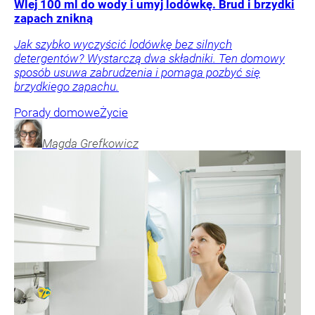
Wlej 100 ml do wody i umyj lodówkę. Brud i brzydki
zapach znikną
Jak szybko wyczyścić lodówkę bez silnych
detergentów? Wystarczą dwa składniki. Ten domowy
sposób usuwa zabrudzenia i pomaga pozbyć się
brzydkiego zapachu.
Porady domowe
Życie
Magda
Grefkowicz