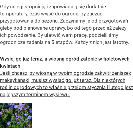
Gdy śniegi stopnieją i zapowiadają się dodatnie
temperatury, czas wyjść do ogrodu, by zacząć
przygotowania do sezonu. Zaczynamy je od przygotowań
gleby pod planowane uprawy, bo od tego przecież zależy
ich powodzenie. By ułatwić wam pracę, podzieliliśmy
ogrodnicze zadania na 5 etapów. Każdy z nich jest istotny.
Wysiej go już teraz, a wiosną ogród zatonie w fioletowych
kwiatach
Jeśli chcesz, by wiosną w twoim ogrodzie zakwitł żeniszek
meksykański, musisz wysiać go już teraz. Dla niektórych
roślin ogrodowych to właśnie przełom stycznia i lutego jest
najlepszym terminem wysiewu.