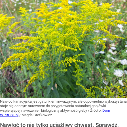
Nawłoć kanadyjska jest gatunkiem inwazyjnym, ale odpowiednio wykorzystana
staje się cennym surowcem do przygotowania naturalnej gnojówki
wspierającej nawożenie i biologiczną aktywność gleby
/ Źródło:
Dom
WPROST.pl
/
Magda Grefkowicz
Nawłoć to nie tylko uciążliwy chwast. Sprawdź,