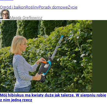
Ogród i balkon
Rośliny
Porady domowe
Życie
Magda
Grefkowicz
Mój hibiskus ma kwiaty duże jak talerze. W sierpniu robię
z nim jedną rzecz