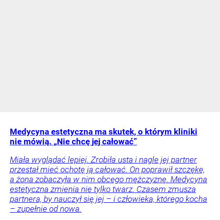
Medycyna estetyczna ma skutek, o którym kliniki
nie mówią. „Nie chcę jej całować”
Miała wyglądać lepiej. Zrobiła usta i nagle jej partner
przestał mieć ochotę ją całować. On poprawił szczękę,
a żona zobaczyła w nim obcego mężczyznę. Medycyna
estetyczna zmienia nie tylko twarz. Czasem zmusza
partnera, by nauczył się jej – i człowieka, którego kocha
– zupełnie od nowa.