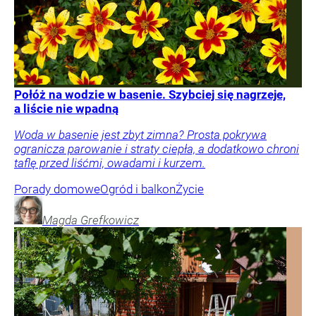
Połóż na wodzie w basenie. Szybciej się nagrzeje,
a liście nie wpadną
Woda w basenie jest zbyt zimna? Prosta pokrywa
ogranicza parowanie i straty ciepła, a dodatkowo chroni
taflę przed liśćmi, owadami i kurzem.
Porady domowe
Ogród i balkon
Życie
Magda
Grefkowicz