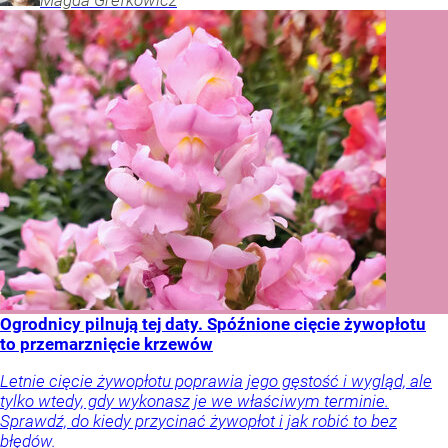
Magda
Grefkowicz
Ogrodnicy pilnują tej daty. Spóźnione cięcie żywopłotu
to przemarznięcie krzewów
Letnie cięcie żywopłotu poprawia jego gęstość i wygląd, ale
tylko wtedy, gdy wykonasz je we właściwym terminie.
Sprawdź, do kiedy przycinać żywopłot i jak robić to bez
błędów.