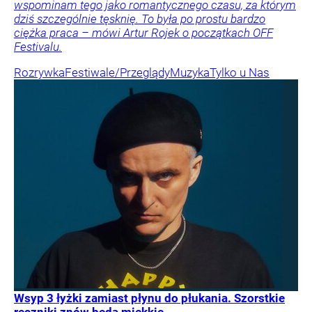
wspominam tego jako romantycznego czasu, za którym
dziś szczególnie tęsknię. To była po prostu bardzo
ciężka praca – mówi Artur Rojek o początkach OFF
Festivalu.
Rozrywka
Festiwale/Przeglądy
Muzyka
Tylko u Nas
Wsyp 3 łyżki zamiast płynu do płukania. Szorstkie