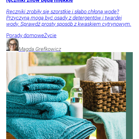
ręczniki znów będą miękkie
Ręczniki zrobiły się szorstkie i słabo chłoną wodę?
Przyczyną mogą być osady z detergentów i twardej
wody. Sprawdź prosty sposób z kwaskiem cytrynowym.
Porady domowe
Życie
Magda
Grefkowicz