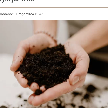
Dodano:
1
lutego
2024
19:47