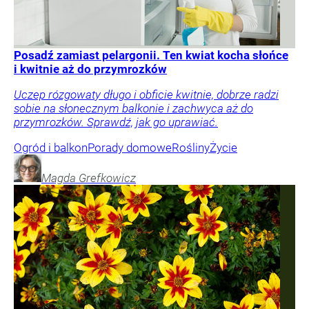
Posadź zamiast pelargonii. Ten kwiat kocha słońce
i kwitnie aż do przymrozków
Uczep rózgowaty długo i obficie kwitnie, dobrze radzi
sobie na słonecznym balkonie i zachwyca aż do
przymrozków. Sprawdź, jak go uprawiać.
Ogród i balkon
Porady domowe
Rośliny
Życie
Magda
Grefkowicz