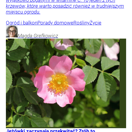
wyjątkowo bogatymi w witaminę C. To jeden z tych
krzewów, które warto posadzić również w trudniejszym
miejscu ogrodu.
Ogród i balkon
Porady domowe
Rośliny
Życie
Magda
Grefkowicz
Jeżówki zaczynają przekwitać? Zrób to,