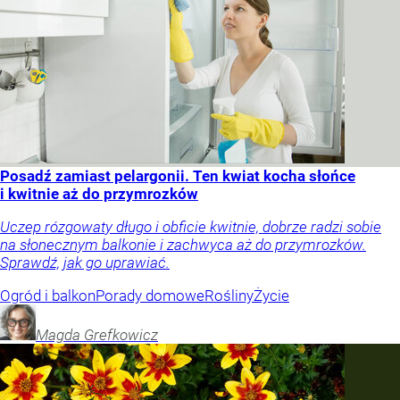
Posadź zamiast pelargonii. Ten kwiat kocha słońce
i kwitnie aż do przymrozków
Uczep rózgowaty długo i obficie kwitnie, dobrze radzi sobie
na słonecznym balkonie i zachwyca aż do przymrozków.
Sprawdź, jak go uprawiać.
Ogród i balkon
Porady domowe
Rośliny
Życie
Magda
Grefkowicz