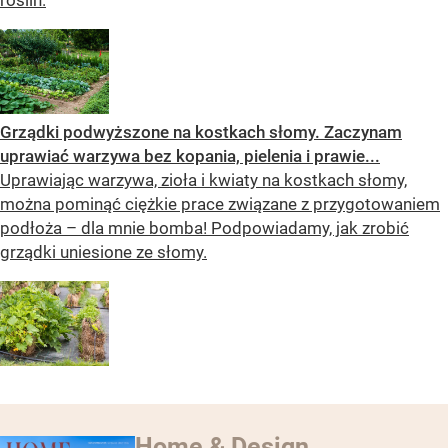
roślin.
Grządki podwyższone na kostkach słomy. Zaczynam
uprawiać warzywa bez kopania, pielenia i prawie...
Uprawiając warzywa, zioła i kwiaty na kostkach słomy,
można pominąć ciężkie prace związane z przygotowaniem
podłoża – dla mnie bomba! Podpowiadamy, jak zrobić
grządki uniesione ze słomy.
Home & Design