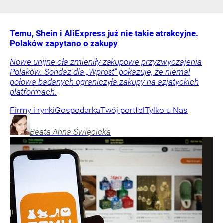
Temu, Shein i AliExpress już nie takie atrakcyjne.
Polaków zapytano o zakupy
Nowe unijne cła zmieniły zakupowe przyzwyczajenia
Polaków. Sondaż dla „Wprost” pokazuje, że niemal
połowa badanych ograniczyła zakupy na azjatyckich
platformach.
Firmy i rynki
Gospodarka
Twój portfel
Tylko u Nas
Beata Anna
Święcicka