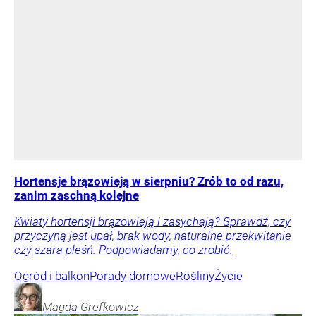
Hortensje brązowieją w sierpniu? Zrób to od razu,
zanim zaschną kolejne
Kwiaty hortensji brązowieją i zasychają? Sprawdź, czy
przyczyną jest upał, brak wody, naturalne przekwitanie
czy szara pleśń. Podpowiadamy, co zrobić.
Ogród i balkon
Porady domowe
Rośliny
Życie
Magda
Grefkowicz