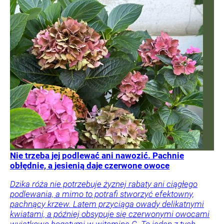
Nie trzeba jej podlewać ani nawozić. Pachnie
obłędnie, a jesienią daje czerwone owoce
Dzika róża nie potrzebuje żyznej rabaty ani ciągłego
podlewania, a mimo to potrafi stworzyć efektowny,
pachnący krzew. Latem przyciąga owady delikatnymi
kwiatami, a później obsypuje się czerwonymi owocami