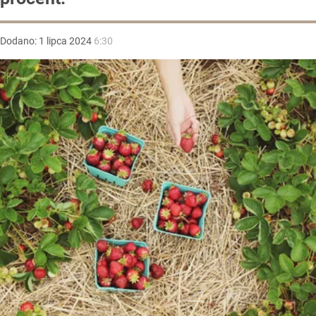
Dodano:
1
lipca
2024
6:30