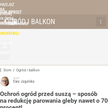
PRZEJDŹ
NA
DOM WPROST
STRONĘ
GŁÓWNĄ
OGRÓD I BALKON
WPROST.PL
FACEBOOK
INSTAGRAM
UBSKRYBUJ
ZALOGUJ
MENU
Dom
/
Ogród i balkon
Autor:
Ewa Jagalska
Ochroń ogród przed suszą – sposób
na redukcję parowania gleby nawet o 70
procent!