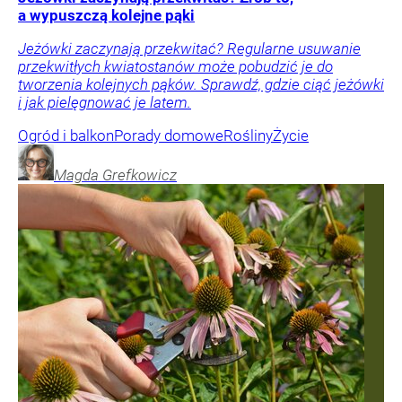
a wypuszczą kolejne pąki
Jeżówki zaczynają przekwitać? Regularne usuwanie
przekwitłych kwiatostanów może pobudzić je do
tworzenia kolejnych pąków. Sprawdź, gdzie ciąć jeżówki
i jak pielęgnować je latem.
Ogród i balkon
Porady domowe
Rośliny
Życie
Magda
Grefkowicz