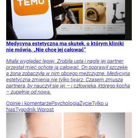
Medycyna estetyczna ma skutek, o którym kliniki
nie mówią. „Nie chcę jej całować”
Miała wyglądać lepiej. Zrobiła usta i nagle jej partner
przestał mieć ochotę ją całować. On poprawił szczękę,
a żona zobaczyła w nim obcego mężczyznę. Medycyna
estetyczna zmienia nie tylko twarz. Czasem zmusza
partnera, by nauczył się jej – i człowieka, którego kocha
– zupełnie od nowa.
Opinie i komentarze
Psychologia
Życie
Tylko u
Nas
Tygodnik Wprost