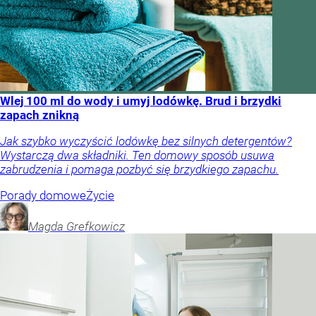
Wlej 100 ml do wody i umyj lodówkę. Brud i brzydki
zapach znikną
Jak szybko wyczyścić lodówkę bez silnych detergentów?
Wystarczą dwa składniki. Ten domowy sposób usuwa
zabrudzenia i pomaga pozbyć się brzydkiego zapachu.
Porady domowe
Życie
Magda
Grefkowicz