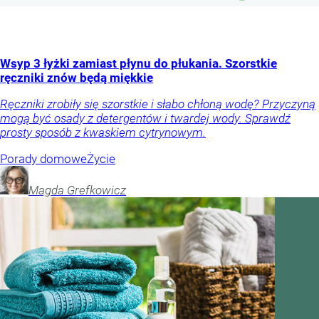
Wsyp 3 łyżki zamiast płynu do płukania. Szorstkie
ręczniki znów będą miękkie
Ręczniki zrobiły się szorstkie i słabo chłoną wodę? Przyczyną
mogą być osady z detergentów i twardej wody. Sprawdź
prosty sposób z kwaskiem cytrynowym.
Porady domowe
Życie
Magda
Grefkowicz