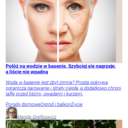
Połóż na wodzie w basenie. Szybciej się nagrzeje,
a liście nie wpadną
Woda w basenie jest zbyt zimna? Prosta pokrywa
ogranicza parowanie i straty ciepła, a dodatkowo chroni
taflę przed liśćmi, owadami i kurzem.
Porady domowe
Ogród i balkon
Życie
Magda
Grefkowicz