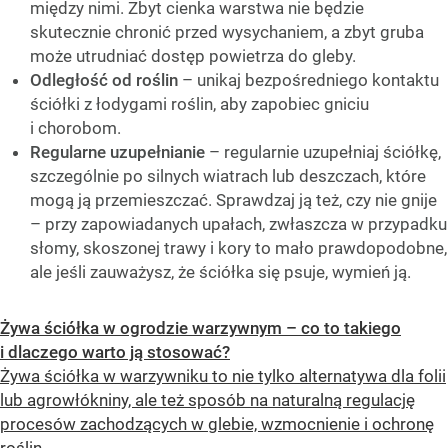
między nimi. Zbyt cienka warstwa nie będzie
skutecznie chronić przed wysychaniem, a zbyt gruba
może utrudniać dostęp powietrza do gleby.
Odległość od roślin
– unikaj bezpośredniego kontaktu
ściółki z łodygami roślin, aby zapobiec gniciu
i chorobom.
Regularne uzupełnianie
– regularnie uzupełniaj ściółkę,
szczególnie po silnych wiatrach lub deszczach, które
mogą ją przemieszczać. Sprawdzaj ją też, czy nie gnije
– przy zapowiadanych upałach, zwłaszcza w przypadku
słomy, skoszonej trawy i kory to mało prawdopodobne,
ale jeśli zauważysz, że ściółka się psuje, wymień ją.
Żywa ściółka w ogrodzie warzywnym – co to takiego
i dlaczego warto ją stosować?
Żywa ściółka w warzywniku to nie tylko alternatywa dla folii
lub agrowłókniny, ale też sposób na naturalną regulację
procesów zachodzących w glebie, wzmocnienie i ochronę