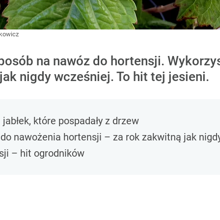
kowicz
osób na nawóz do hortensji. Wykorzys
ak nigdy wcześniej. To hit tej jesieni.
jabłek, które pospadały z drzew
do nawożenia hortensji – za rok zakwitną jak nigd
sji – hit ogrodników