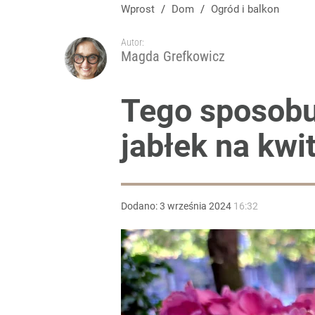
Nie pozwól pomidorom rosnąć w nieskończoność. 
Wprost
/
Dom
/
Ogród i balkon
Autor:
dodaj
Magda Grefkowicz
Wrze po roku Nawrockiego. „Największa hańba” ko
Tego sposobu
jabłek na kwit
16
Farmacja: wzrost pod presją. co czeka branżę do 
Dodano:
3
września
2024
16:32
1