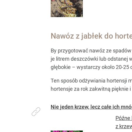
Nawóz z jabłek do horte
By przygotować nawóz ze spadów j
je litrem deszczówki lub odstanej
głębokie – wystarczy około 20-25
Ten sposób odżywiania hortensji 
hortensje za rok zakwitną pięknie i 
Nie jeden krzew, lecz całe ich m
Późne 
z krze