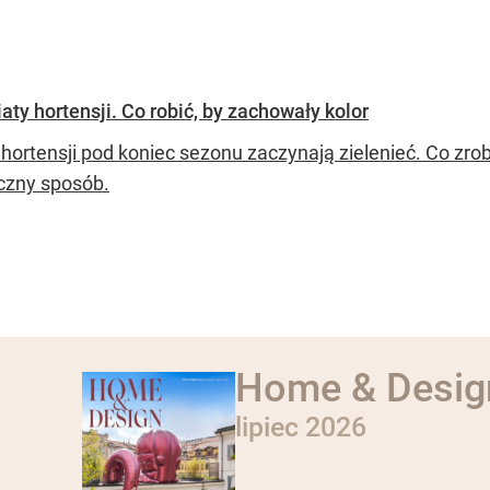
ty hortensji. Co robić, by zachowały kolor
hortensji pod koniec sezonu zaczynają zielenieć. Co zrobi
eczny sposób.
Home & Desig
lipiec 2026