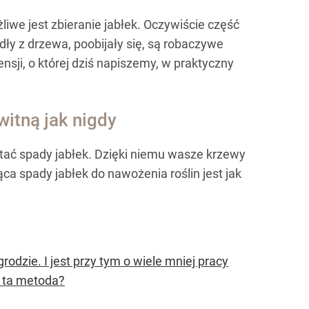
żliwe jest zbieranie jabłek. Oczywiście część
adły z drzewa, poobijały się, są robaczywe
sji, o której dziś napiszemy, w praktyczny
witną jak nigdy
tać spady jabłek. Dzięki niemu wasze krzewy
ca spady jabłek do nawożenia roślin jest jak
dzie. I jest przy tym o wiele mniej pracy
 ta metoda?