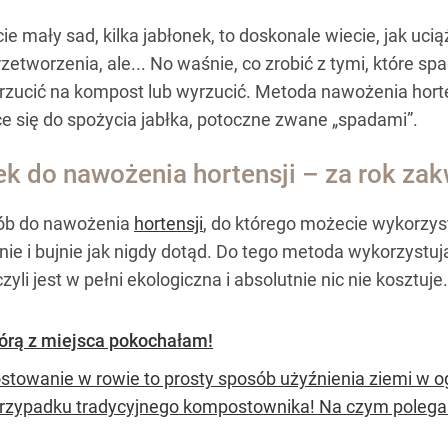
ie mały sad, kilka jabłonek, to doskonale wiecie, jak ucią
rzetworzenia, ale... No waśnie, co zrobić z tymi, które sp
rzucić na kompost lub wyrzucić. Metoda nawożenia horten
e się do spożycia jabłka, potoczne zwane „spadami”.
k do nawożenia hortensji – za rok zak
sób do nawożenia
hortensji
, do którego możecie wykorzys
ie i bujnie jak nigdy dotąd. Do tego metoda wykorzystują
yli jest w pełni ekologiczna i absolutnie nic nie kosztuje.
órą z miejsca pokochałam!
towanie w rowie to prosty sposób użyźnienia ziemi w ogro
przypadku tradycyjnego kompostownika! Na czym polega