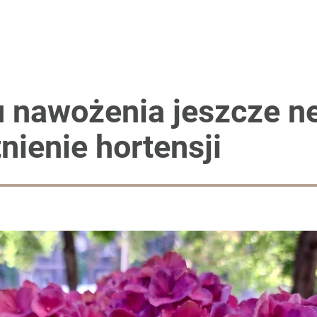
Sierpniowy zabieg podwoi plony
ntra „Cała Europa nam go zazdrości”
 nawożenia jeszcze ne
nienie hortensji
2030 roku?