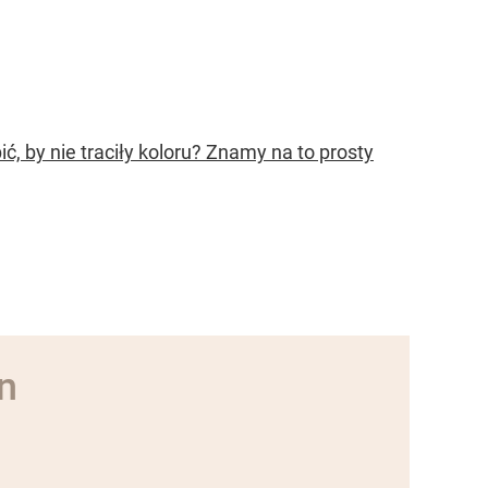
ć, by nie traciły koloru? Znamy na to prosty
n