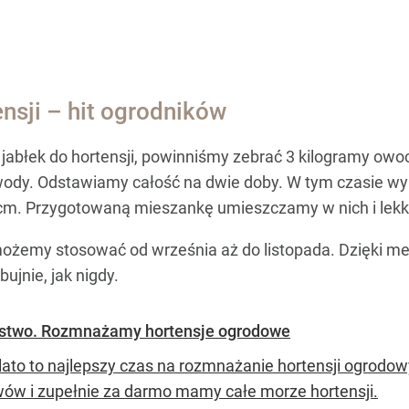
nsji – hit ogrodników
abłek do hortensji, powinniśmy zebrać 3 kilogramy owoc
 wody. Odstawiamy całość na dwie doby. W tym czasie w
 cm. Przygotowaną mieszankę umieszczamy w nich i lekk
możemy stosować od września aż do listopada. Dzięki m
bujnie, jak nigdy.
nóstwo. Rozmnażamy hortensje ogrodowe
lato to najlepszy czas na rozmnażanie hortensji ogrodo
wów i zupełnie za darmo mamy całe morze hortensji.