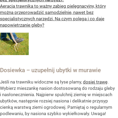
Aeracja trawnika to ważny zabieg pielęgnacyjny, który
można przeprowadzić samodzielnie, nawet bez
specjalistycznych narzędzi. Na czym polega i co daje
napowietrzanie gleby?
Dosiewka – uzupełnij ubytki w murawie
Jeśli na trawniku widoczne są łyse plamy,
dosiej trawę
.
Wybierz mieszankę nasion dostosowaną do rodzaju gleby
i nasłonecznienia. Najpierw spulchnij ziemię w miejscach
ubytków, następnie rozsiej nasiona i delikatnie przysyp
cienką warstwą ziemi ogrodowej. Pamiętaj o regularnym
podlewaniu, by nasiona szybko wykiełkowały. Uwaga!