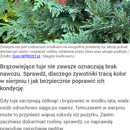
Żelatyna nie jest cudownym środkiem na wszystkie problemy tui. Może jednak
dostarczyć azotu i wspierać rośliny osłabione przez stres oraz ubogie podłoże
/
Źródło:
Dom WPROST.pl
/
Magda Grefkowicz
Brązowiejące tuje nie zawsze oznaczają brak
nawozu. Sprawdź, dlaczego żywotniki tracą kolor
w sierpniu i jak bezpiecznie poprawić ich
kondycję.
Gdy tuje zaczynają żółknąć i brązowieć w środku lata, wiele
osób odruchowo sięga po nawóz. Tymczasem w sierpniu
może to przynieść więcej szkody niż pożytku. Zanim
zaczniesz dokarmiać rośliny, sprawdź, co naprawdę
powoduje zasychanie pędów.