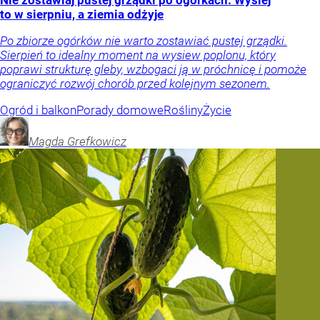
to w sierpniu, a ziemia odżyje
Po zbiorze ogórków nie warto zostawiać pustej grządki.
Sierpień to idealny moment na wysiew poplonu, który
poprawi strukturę gleby, wzbogaci ją w próchnicę i pomoże
ograniczyć rozwój chorób przed kolejnym sezonem.
Ogród i balkon
Porady domowe
Rośliny
Życie
Magda
Grefkowicz