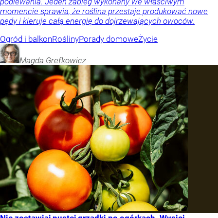
podlewania. Jeden zabieg wykonany we właściwym
momencie sprawia, że roślina przestaje produkować nowe
pędy i kieruje całą energię do dojrzewających owoców.
Ogród i balkon
Rośliny
Porady domowe
Życie
Magda
Grefkowicz
Nie zostawiaj pustej grządki po ogórkach. Wysiej