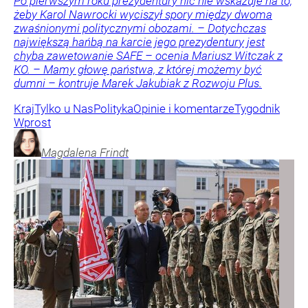
Po pierwszym roku prezydentury nic nie wskazuje na to,
żeby Karol Nawrocki wyciszył spory między dwoma
zwaśnionymi politycznymi obozami. – Dotychczas
największą hańbą na karcie jego prezydentury jest
chyba zawetowanie SAFE – ocenia Mariusz Witczak z
KO. – Mamy głowę państwa, z której możemy być
dumni – kontruje Marek Jakubiak z Rozwoju Plus.
Kraj
Tylko u Nas
Polityka
Opinie i komentarze
Tygodnik
Wprost
Magdalena
Frindt