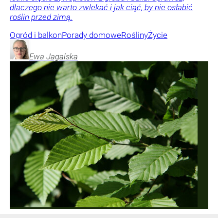
dlaczego nie warto zwlekać i jak ciąć, by nie osłabić
roślin przed zimą.
Ogród i balkon
Porady domowe
Rośliny
Życie
Ewa
Jagalska