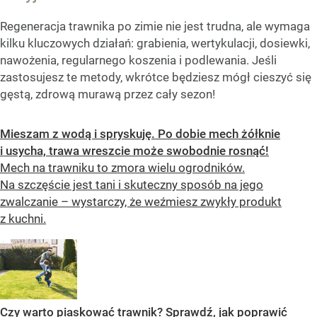
Regeneracja trawnika po zimie nie jest trudna, ale wymaga
kilku kluczowych działań: grabienia, wertykulacji, dosiewki,
nawożenia, regularnego koszenia i podlewania. Jeśli
zastosujesz te metody, wkrótce będziesz mógł cieszyć się
gęstą, zdrową murawą przez cały sezon!
Mieszam z wodą i spryskuję. Po dobie mech żółknie
i usycha, trawa wreszcie może swobodnie rosnąć!
Mech na trawniku to zmora wielu ogrodników.
Na szczęście jest tani i skuteczny sposób na jego
zwalczanie – wystarczy, że weźmiesz zwykły produkt
z kuchni.
Czy warto piaskować trawnik? Sprawdź, jak poprawić