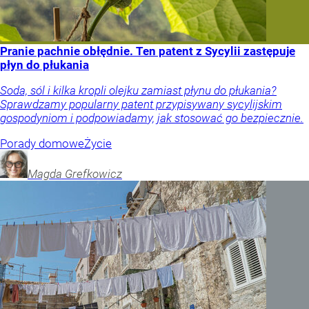
Pranie pachnie obłędnie. Ten patent z Sycylii zastępuje
płyn do płukania
Soda, sól i kilka kropli olejku zamiast płynu do płukania?
Sprawdzamy popularny patent przypisywany sycylijskim
gospodyniom i podpowiadamy, jak stosować go bezpiecznie.
Porady domowe
Życie
Magda
Grefkowicz