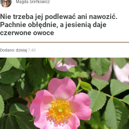
Magda Grefkowicz
Nie trzeba jej podlewać ani nawozić.
Pachnie obłędnie, a jesienią daje
czerwone owoce
Dodano:
dzisiaj
7:40