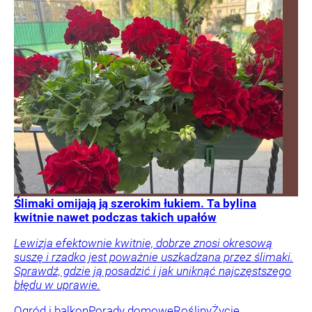
Ślimaki omijają ją szerokim łukiem. Ta bylina
kwitnie nawet podczas takich upałów
Lewizja efektownie kwitnie, dobrze znosi okresową
suszę i rzadko jest poważnie uszkadzana przez ślimaki.
Sprawdź, gdzie ją posadzić i jak uniknąć najczęstszego
błędu w uprawie.
Ogród i balkon
Porady domowe
Rośliny
Życie