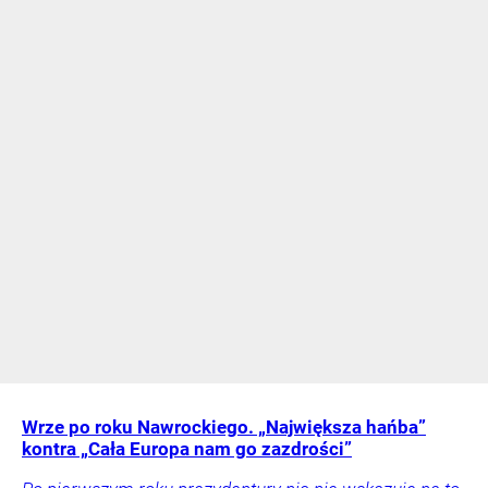
Wrze po roku Nawrockiego. „Największa hańba”
kontra „Cała Europa nam go zazdrości”