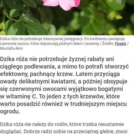
Dzika róża nie potrzebuje intensywnej pielęgnacji. Po kwitnieniu zawiązuje
czerwone owoce, które dojrzewają późnym latem i jesienią
/ Źródło:
Pexels
/
Mustafa Akın
Dzika róża nie potrzebuje żyznej rabaty ani
ciągłego podlewania, a mimo to potrafi stworzyć
efektowny, pachnący krzew. Latem przyciąga
owady delikatnymi kwiatami, a później obsypuje
się czerwonymi owocami wyjątkowo bogatymi
w witaminę C. To jeden z tych krzewów, które
warto posadzić również w trudniejszym miejscu
ogrodu.
Dzika róża nie należy do roślin, które trzeba nieustannie
doglądać. Dobrze radzi sobie na przeciętnej glebie, znosi