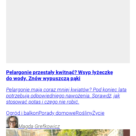
Pelargonie przestały kwitnąć? Wsyp łyżeczkę
do wody. Znów wypuszczą pąki
Pelargonie mają coraz mniej kwiatów? Pod koniec lata
potrzebują odpowiedniego nawożenia. Sprawdź, jak
stosować potas i czego nie robić.
Ogród i balkon
Porady domowe
Rośliny
Życie
Magda
Grefkowicz