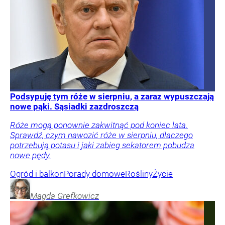
Podsypuję tym róże w sierpniu, a zaraz wypuszczają
nowe pąki. Sąsiadki zazdroszczą
Róże mogą ponownie zakwitnąć pod koniec lata.
Sprawdź, czym nawozić róże w sierpniu, dlaczego
potrzebują potasu i jaki zabieg sekatorem pobudza
nowe pędy.
Ogród i balkon
Porady domowe
Rośliny
Życie
Magda
Grefkowicz