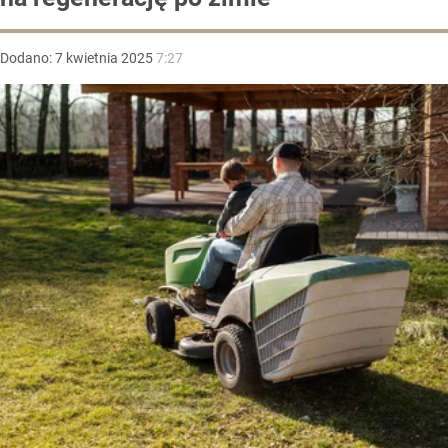
Dodano:
7
kwietnia
2025
7:27