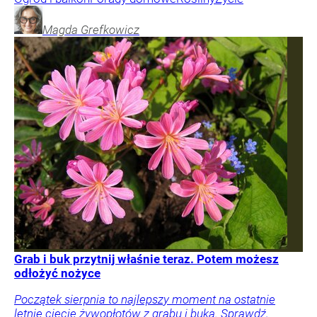
Magda
Grefkowicz
Grab i buk przytnij właśnie teraz. Potem możesz
odłożyć nożyce
Początek sierpnia to najlepszy moment na ostatnie
letnie cięcie żywopłotów z grabu i buka. Sprawdź,