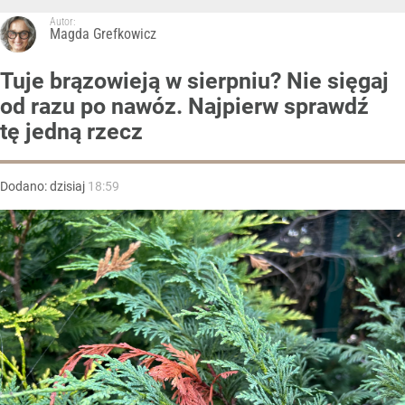
Autor:
Magda Grefkowicz
Tuje brązowieją w sierpniu? Nie sięgaj
od razu po nawóz. Najpierw sprawdź
tę jedną rzecz
Dodano:
dzisiaj
18:59