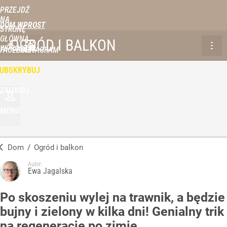
PRZEJDŹ
NA
DOM WPROST
STRONĘ
GŁÓWNĄ
OGRÓD I BALKON
WPROST.PL
FACEBOOK
INSTAGRAM
UBSKRYBUJ
ZALOGUJ
MENU
Dom
/
Ogród i balkon
Autor:
Ewa Jagalska
Po skoszeniu wylej na trawnik, a będzie
bujny i zielony w kilka dni! Genialny trik
na regenerację po zimie