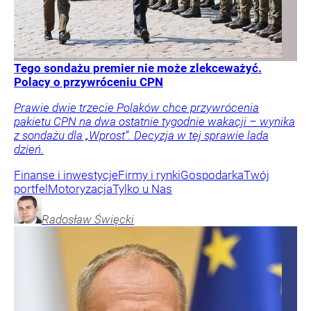
Tego sondażu premier nie może zlekceważyć.
Polacy o przywróceniu CPN
Prawie dwie trzecie Polaków chce przywrócenia
pakietu CPN na dwa ostatnie tygodnie wakacji – wynika
z sondażu dla „Wprost”. Decyzja w tej sprawie lada
dzień.
Finanse i inwestycje
Firmy i rynki
Gospodarka
Twój
portfel
Motoryzacja
Tylko u Nas
Radosław
Święcki