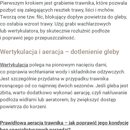
Pierwszym krokiem jest grabienie trawnika, które pozwala
pozbyć się zalegających resztek trawy, liści i mchów.
Tworzą one tzw. filc, blokujący dopływ powietrza do gleby,
co osłabia wzrost trawy. Użyj grabi wachlarzowych
lub wertykulatora, by skutecznie rozluźnić podłoże
i poprawić jego przepuszczalność.
Wertykulacja i aeracja – dotlenienie gleby
Wertykulacja
polega na pionowym nacięciu darni,
co poprawia wchłanianie wody i składników odżywczych.
Jest szczególnie przydatna w przypadku trawnika
rosnącego od co najmniej dwóch sezonów. Jeśli gleba jest
zbita, warto dodatkowo wykonać aerację, czyli nakłuwanie
podłoża widłami lub aeratorem, by zwiększyć dostęp
powietrza do korzeni.
Prawidłowa aeracja trawnika – jak poprawić jego kondycję
bez specjalistycznych narzędzi?